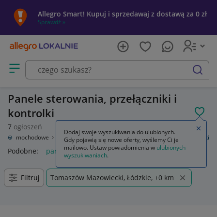
Allegro Smart! Kupuj i sprzedawaj z dostawą za 0 zł
Sprawdź »
Otwórz menu z kategoriami
szukaj
Panele sterowania, przełączniki i
kontrolki
POL
7
ogłoszeń
Zamkn
Dodaj swoje wyszukiwania do ulubionych.
ęści samochodowe
Wyposażenie wnętrza
Panele sterowania, przełączniki
Gdy pojawią się nowe oferty, wyślemy Ci je
mailowo. Ustaw powiadomienia w
ulubionych
Podobne:
panele sterowania przełączniki
wyszukiwaniach
.
Filtruj
Tomaszów Mazowiecki, Łódzkie, +0 km