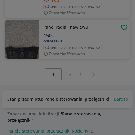
KUP TERAZ
SPRZEDAJĄCY: OSOBA PRYWATNA
Tomaszów Mazowiecki
Panel radia i nawiewu
OBSE
150
zł
OGŁOSZENIE
SPRZEDAJĄCY: OSOBA PRYWATNA
Tomaszów Mazowiecki
Wybierz stronę:
Następna strona
z
1
Stan przedmiotu: Panele sterowania, przełączniki
Bardzo do
Zobacz w innej lokalizacji
"Panele sterowania,
przełączniki"
Panele sterowania, przełączniki Rokiciny
(5)