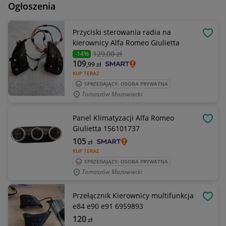
Ogłoszenia
Przyciski sterowania radia na
OBSE
kierownicy Alfa Romeo Giulietta
129
,00 zł
-14%
109
,99
zł
KUP TERAZ
SPRZEDAJĄCY: OSOBA PRYWATNA
Tomaszów Mazowiecki
Panel Klimatyzacji Alfa Romeo
OBSE
Giulietta 156101737
105
zł
KUP TERAZ
SPRZEDAJĄCY: OSOBA PRYWATNA
Tomaszów Mazowiecki
Przełącznik Kierownicy multifunkcja
OBSE
e84 e90 e91 6959893
120
zł