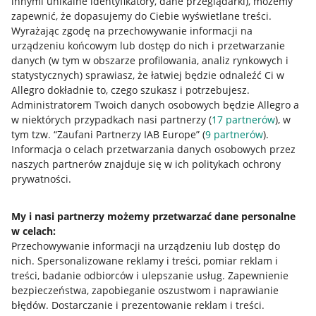
innymi unikalne identyfikatory, dane przeglądarki)
, możemy
zapewnić, że dopasujemy do Ciebie wyświetlane treści.
Wyrażając zgodę na przechowywanie informacji na
urządzeniu końcowym lub dostęp do nich i przetwarzanie
danych (w tym w obszarze profilowania, analiz rynkowych i
statystycznych) sprawiasz, że łatwiej będzie odnaleźć Ci w
Allegro dokładnie to, czego szukasz i potrzebujesz.
Administratorem Twoich danych osobowych będzie Allegro a
w niektórych przypadkach nasi partnerzy (
17
partnerów
), w
tym tzw. “Zaufani Partnerzy IAB Europe” (
9
partnerów
).
Przydatne informacje
Informacja o celach przetwarzania danych osobowych przez
naszych partnerów znajduje się w ich politykach ochrony
prywatności.
Jak to działa
Napisz do nas
My i nasi partnerzy możemy przetwarzać dane personalne
w celach:
Allegro Gadane dla sprzedających
Przechowywanie informacji na urządzeniu lub dostęp do
Allegro Gadane dla kupujących
nich
.
Spersonalizowane reklamy i treści, pomiar reklam i
treści, badanie odbiorców i ulepszanie usług
.
Zapewnienie
Mapa miejscowości
bezpieczeństwa, zapobieganie oszustwom i naprawianie
błędów
.
Dostarczanie i prezentowanie reklam i treści
.
Informacje prawne