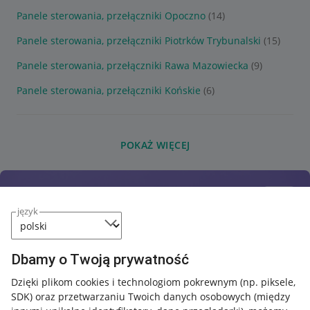
Panele sterowania, przełączniki Opoczno
(14)
Panele sterowania, przełączniki Piotrków Trybunalski
(15)
Panele sterowania, przełączniki Rawa Mazowiecka
(9)
Panele sterowania, przełączniki Końskie
(6)
POKAŻ WIĘCEJ
język
Dbamy o Twoją prywatność
Dzięki plikom cookies i technologiom pokrewnym
(np. piksele,
SDK)
oraz przetwarzaniu Twoich danych osobowych
(między