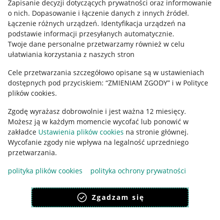
Zapisanie decyzji dotyczących prywatności oraz informowanie
o nich
.
Dopasowanie i łączenie danych z innych źródeł
.
Regulamin
Łączenie różnych urządzeń
.
Identyfikacja urządzeń na
podstawie informacji przesyłanych automatycznie
.
Polityka plików "cookies"
Twoje dane personalne przetwarzamy również w celu
ułatwiania korzystania z naszych stron
Ustawienia plików "cookies"
Cele przetwarzania szczegółowo opisane są w ustawieniach
Udostępnianie lokalizacji
dostępnych pod przyciskiem: “ZMIENIAM ZGODY” i w Polityce
Informacje dla Aktu o Usługach Cyfrowych
plików cookies.
Zgodę wyrażasz dobrowolnie i jest ważna 12 miesięcy.
Pobierz aplikację
Możesz ją w każdym momencie wycofać lub ponowić w
zakładce
Ustawienia plików cookies
na stronie głównej.
Wycofanie zgody nie wpływa na legalność uprzedniego
przetwarzania.
polityka plików cookies
polityka ochrony prywatności
Zgadzam się