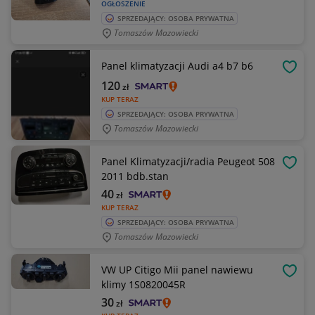
OGŁOSZENIE
SPRZEDAJĄCY: OSOBA PRYWATNA
Tomaszów Mazowiecki
Panel klimatyzacji Audi a4 b7 b6
OBSE
120
zł
KUP TERAZ
SPRZEDAJĄCY: OSOBA PRYWATNA
Tomaszów Mazowiecki
Panel Klimatyzacji/radia Peugeot 508
OBSE
2011 bdb.stan
40
zł
KUP TERAZ
SPRZEDAJĄCY: OSOBA PRYWATNA
Tomaszów Mazowiecki
VW UP Citigo Mii panel nawiewu
OBSE
klimy 1S0820045R
30
zł