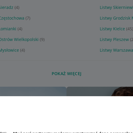
Sieradz
(4)
Listwy Skierniew
 Częstochowa
(7)
Listwy Grodzisk
Łomianki
(4)
Listwy Kielce
(45
Ostrów Wielkopolski
(9)
Listwy Pleszew
(
Mysłowice
(4)
Listwy Warszaw
POKAŻ WIĘCEJ