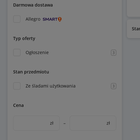
Darmowa dostawa
Allegro
Sta
Typ oferty
Ogłoszenie
3
Stan przedmiotu
Ze śladami użytkowania
3
Cena
zł
–
zł