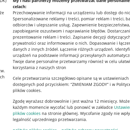
SDK)
My i nasi partnerzy możemy przetwarzać dane personaln
celach:
że
Przechowywanie informacji na urządzeniu lub dostęp do ni
Spersonalizowane reklamy i treści, pomiar reklam i treści, b
odbiorców i ulepszanie usług
.
Zapewnienie bezpieczeństwa,
zapobieganie oszustwom i naprawianie błędów
.
Dostarczani
prezentowanie reklam i treści
.
Zapisanie decyzji dotyczącyc
prywatności oraz informowanie o nich
.
Dopasowanie i łącze
danych z innych źródeł
.
Łączenie różnych urządzeń
.
Identyf
urządzeń na podstawie informacji przesyłanych automatycz
rawne
Pobierz aplikację
Twoje dane personalne przetwarzamy również w celu ułatw
korzystania z naszych stron
zw.
ach
Cele przetwarzania szczegółowo opisane są w ustawieniach
 "cookies"
dostępnych pod przyciskiem: “ZMIENIAM ZGODY” i w Polityc
plików cookies.
ów "cookies"
Zgodę wyrażasz dobrowolnie i jest ważna 12 miesięcy. Może
okalizacji
każdym momencie wycofać lub ponowić w zakładce
Ustawie
 Aktu o Usługach Cyfrowych
plików cookies
na stronie głównej. Wycofanie zgody nie wpł
legalność uprzedniego przetwarzania.