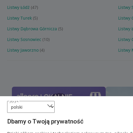
Listwy Łódź
(47)
Listwy 
Listwy Turek
(5)
Listwy
Listwy Dąbrowa Górnicza
(5)
Listwy 
Listwy Sosnowiec
(10)
Listwy 
Listwy Jaworzno
(4)
Listwy 
język
Dbamy o Twoją prywatność