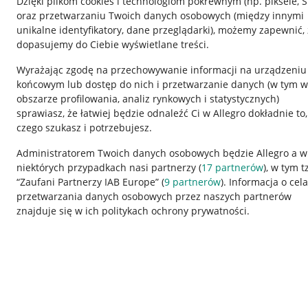
Dzięki plikom cookies i technologiom pokrewnym
(np. piksele, 
oraz przetwarzaniu Twoich danych osobowych
(między innymi
unikalne identyfikatory, dane przeglądarki)
, możemy zapewnić, 
dopasujemy do Ciebie wyświetlane treści.
Wyrażając zgodę na przechowywanie informacji na urządzeniu
końcowym lub dostęp do nich i przetwarzanie danych (w tym w
obszarze profilowania, analiz rynkowych i statystycznych)
sprawiasz, że łatwiej będzie odnaleźć Ci w Allegro dokładnie to,
czego szukasz i potrzebujesz.
Przydatne informacje
Informacje p
Administratorem Twoich danych osobowych będzie Allegro a w
niektórych przypadkach nasi partnerzy (
17
partnerów
), w tym t
Jak to działa
Regulamin
“Zaufani Partnerzy IAB Europe” (
9
partnerów
). Informacja o cel
Napisz do nas
Polityka plików
przetwarzania danych osobowych przez naszych partnerów
znajduje się w ich politykach ochrony prywatności.
Allegro Gadane dla sprzedających
Ustawienia plik
Allegro Gadane dla kupujących
Udostępnianie l
Mapa miejscowości
Informacje dla