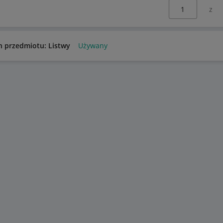
Wybierz stronę:
n przedmiotu: Listwy
Używany