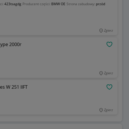
ci:
423tsagdg
Producent części:
BMW OE
Strona zabudowy:
przód
Zgierz
type 2000r
OBSERWU
Zgierz
es W 251 IIFT
OBSERWU
Zgierz