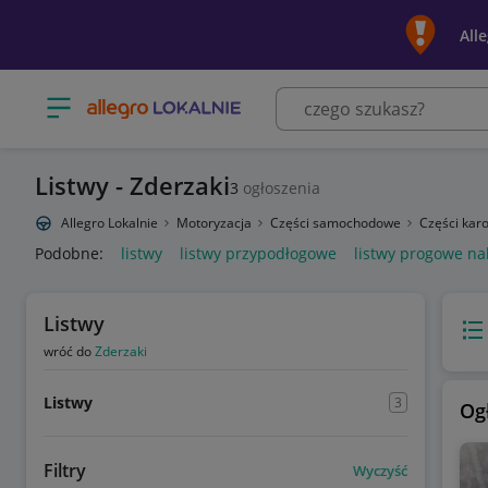
All
Otwórz menu z kategoriami
Listwy - Zderzaki
3
ogłoszenia
Allegro Lokalnie
Motoryzacja
Części samochodowe
Części karo
Podobne:
listwy
listwy przypodłogowe
listwy progowe na
Listwy
Wido
wróć do
Zderzaki
Listwy
3
Og
Filtry
Wyczyść