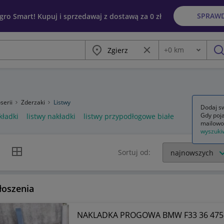
SPRAW
egro Smart! Kupuj i sprzedawaj z dostawą za 0 zł
Miasto
Wyczyść frazę
+
0
km
Odległość
szu
serii
Zderzaki
Listwy
Dodaj sw
Gdy poja
kładki
listwy nakładki
listwy przypodłogowe białe
mailowo
wyszuki
k listy
Widok siatki
Sortuj od:
łoszenia
NAKLADKA PROGOWA BMW F33 36 475