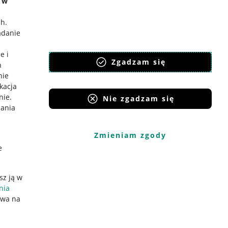
e w
ch
.
adanie
e i
Zgadzam się
h
nie
ikacja
nie
.
Nie zgadzam się
iania
Zmieniam zgody
e
sz ją w
nia
ywa na