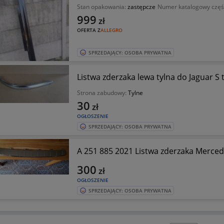
Stan opakowania:
zastępcze
Numer katalogowy częś
999
zł
OFERTA Z
ALLEGRO
SPRZEDAJĄCY: OSOBA PRYWATNA
Listwa zderzaka lewa tylna do Jaguar S 
Strona zabudowy:
Tylne
30
zł
OGŁOSZENIE
SPRZEDAJĄCY: OSOBA PRYWATNA
A 251 885 2021 Listwa zderzaka Merced
300
zł
OGŁOSZENIE
SPRZEDAJĄCY: OSOBA PRYWATNA