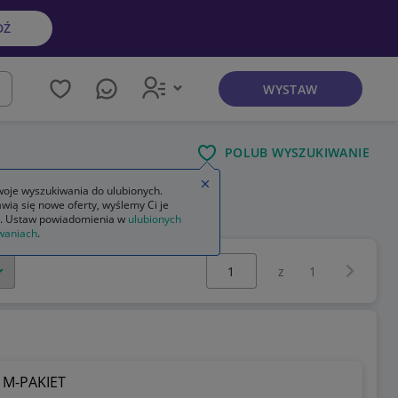
DŹ
WYSTAW
kaj
POLUB WYSZUKIWANIE
Zamknij wskazówkę
oje wyszukiwania do ulubionych.
wią się nowe oferty, wyślemy Ci je
. Ustaw powiadomienia w
ulubionych
waniach
.
Wybierz stronę:
Następna 
z
1
 M-PAKIET