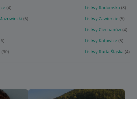
ice
(4)
Listwy Radomsko
(8)
 Mazowiecki
(6)
Listwy Zawiercie
(5)
)
Listwy Ciechanów
(4)
26)
Listwy Katowice
(5)
a
(90)
Listwy Ruda Śląska
(4)