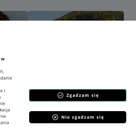
e w
ch
.
adanie
e i
Zgadzam się
h
nie
ikacja
nie
.
Nie zgadzam się
iania