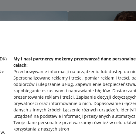
SDK)
My i nasi partnerzy możemy przetwarzać dane personaln
celach:
że
Przechowywanie informacji na urządzeniu lub dostęp do ni
Spersonalizowane reklamy i treści, pomiar reklam i treści, b
odbiorców i ulepszanie usług
.
Zapewnienie bezpieczeństwa,
zapobieganie oszustwom i naprawianie błędów
.
Dostarczani
prezentowanie reklam i treści
.
Zapisanie decyzji dotyczącyc
prywatności oraz informowanie o nich
.
Dopasowanie i łącze
danych z innych źródeł
.
Łączenie różnych urządzeń
.
Identyf
urządzeń na podstawie informacji przesyłanych automatycz
rawne
Pobierz aplikację
Twoje dane personalne przetwarzamy również w celu ułatw
korzystania z naszych stron
zw.