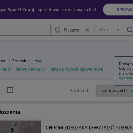
SPRAW
egro Smart! Kupuj i sprzedawaj z dostawą za 0 zł
Miasto
Wyczyść frazę
+
0
km
Odległość
szu
serii
Zderzaki
Listwy
Dodaj sw
Gdy poja
kładki
listwy nakładki
listwy przypodłogowe białe
mailowo
wyszuki
k listy
Widok siatki
Sortuj od:
łoszenia
CHROM ZDERZAKA LEWY PRZÓD RENAUL