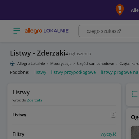
All
Otwórz menu z kategoriami
Listwy - Zderzaki
4
ogłoszenia
Allegro Lokalnie
Motoryzacja
Części samochodowe
Części karo
Podobne:
listwy
listwy przypodłogowe
listwy progowe na
Listwy
Wido
wróć do
Zderzaki
Listwy
4
Og
Filtry
Wyczyść