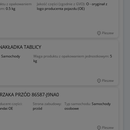
ktu z opakowaniem
Jakość części (zgodnie z GVO):
O - oryginał z
ym:
0.5 kg
logo producenta pojazdu (OE)
Pleszew
NAKŁADKA TABLICY
:
Samochody
Waga produktu z opakowaniem jednostkowym:
5
kg
Pleszew
ERZAKA PRZÓD 86587-J9NA0
ducent części:
Strona zabudowy:
Typ samochodu:
Samochody
ndai OE
przód
osobowe
Pleszew