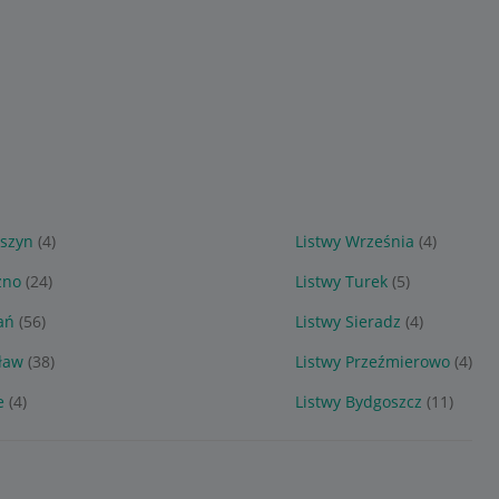
oszyn
(4)
Listwy Września
(4)
zno
(24)
Listwy Turek
(5)
ań
(56)
Listwy Sieradz
(4)
ław
(38)
Listwy Przeźmierowo
(4)
e
(4)
Listwy Bydgoszcz
(11)