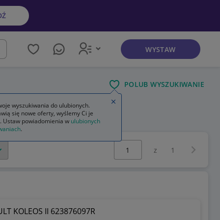
DŹ
WYSTAW
kaj
POLUB WYSZUKIWANIE
Zamknij wskazówkę
oje wyszukiwania do ulubionych.
wią się nowe oferty, wyślemy Ci je
. Ustaw powiadomienia w
ulubionych
waniach
.
Wybierz stronę:
Następna 
z
1
T KOLEOS II 623876097R