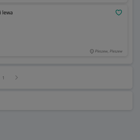
i lewa
OBSERWU
Pleszew, Pleszew
Następna strona
z
1