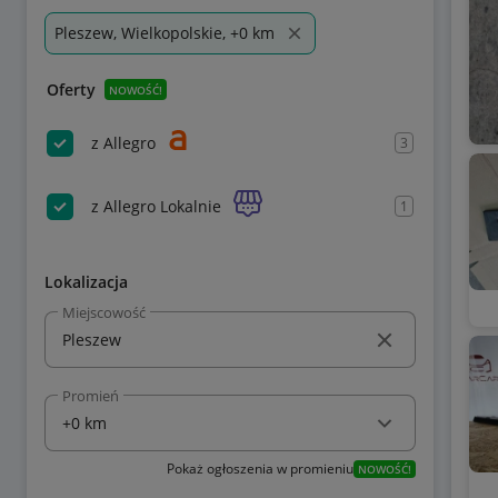
Pleszew, Wielkopolskie, +0 km
Oferty
NOWOŚĆ!
z Allegro
3
z Allegro Lokalnie
1
Lokalizacja
Miejscowość
Promień
Pokaż ogłoszenia w promieniu
NOWOŚĆ!