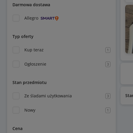
Darmowa dostawa
Allegro
Typ oferty
Kup teraz
1
Ogłoszenie
3
Stan przedmiotu
Sta
Ze śladami użytkowania
3
Nowy
1
Cena