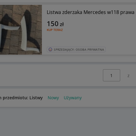
Listwa zderzaka Mercedes w118 prawa 
150
zł
KUP TERAZ
SPRZEDAJĄCY: OSOBA PRYWATNA
Wybierz stronę:
n przedmiotu: Listwy
Nowy
Używany