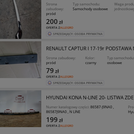
Strona
Typ samochodu:
Waga produ
zabudowy:
Samochody osobowe
jednostkow
przód
200
zł
OFERTA Z
ALLEGRO
SPRZEDAJĄCY: OSOBA PRYWATNA
RENAULT CAPTUR I 17-19r PODSTAWA 
Strona zabudowy:
Kolor:
Typ samochodu
przód
czarny
osobowe
79
zł
OFERTA Z
ALLEGRO
SPRZEDAJĄCY: OSOBA PRYWATNA
HYUNDAI KONA N-LINE 20- LISTWA ZD
Numer katalogowy części:
86587-J9NA0 ,
Pro
86587J9NA0 , N LINE
Hyu
199
zł
OFERTA Z
ALLEGRO