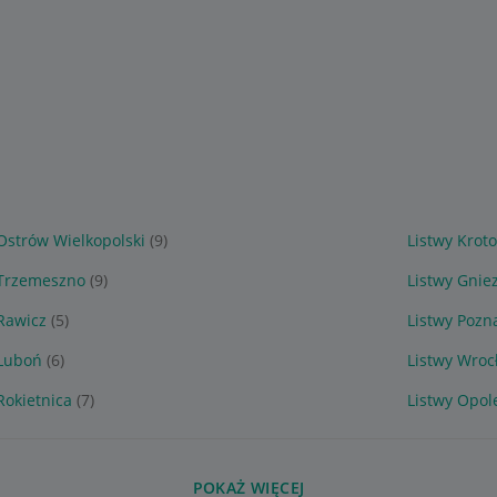
Ostrów Wielkopolski
(9)
Listwy Krot
 Trzemeszno
(9)
Listwy Gnie
 Rawicz
(5)
Listwy Pozn
 Luboń
(6)
Listwy Wroc
Rokietnica
(7)
Listwy Opol
POKAŻ WIĘCEJ