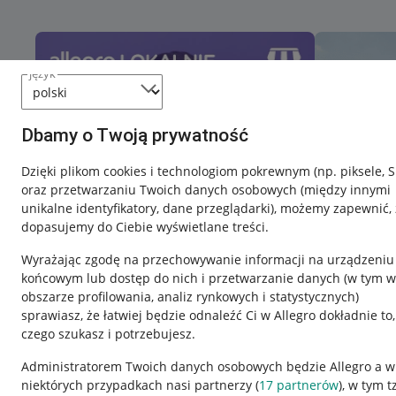
język
Dbamy o Twoją prywatność
Dzięki plikom cookies i technologiom pokrewnym
(np. piksele, 
oraz przetwarzaniu Twoich danych osobowych
(między innymi
unikalne identyfikatory, dane przeglądarki)
, możemy zapewnić, 
dopasujemy do Ciebie wyświetlane treści.
Wyrażając zgodę na przechowywanie informacji na urządzeniu
końcowym lub dostęp do nich i przetwarzanie danych (w tym w
obszarze profilowania, analiz rynkowych i statystycznych)
sprawiasz, że łatwiej będzie odnaleźć Ci w Allegro dokładnie to,
czego szukasz i potrzebujesz.
Przydatne informacje
Informacje p
Administratorem Twoich danych osobowych będzie Allegro a w
niektórych przypadkach nasi partnerzy (
17
partnerów
), w tym t
Jak to działa
Regulamin