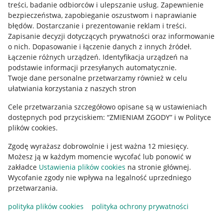
treści, badanie odbiorców i ulepszanie usług
.
Zapewnienie
Mapa miejscowości
bezpieczeństwa, zapobieganie oszustwom i naprawianie
błędów
.
Dostarczanie i prezentowanie reklam i treści
.
Informacje prawne
Zapisanie decyzji dotyczących prywatności oraz informowanie
o nich
.
Dopasowanie i łączenie danych z innych źródeł
.
Regulamin
Łączenie różnych urządzeń
.
Identyfikacja urządzeń na
podstawie informacji przesyłanych automatycznie
.
Polityka plików "cookies"
Twoje dane personalne przetwarzamy również w celu
ułatwiania korzystania z naszych stron
Ustawienia plików "cookies"
Cele przetwarzania szczegółowo opisane są w ustawieniach
Udostępnianie lokalizacji
dostępnych pod przyciskiem: “ZMIENIAM ZGODY” i w Polityce
Informacje dla Aktu o Usługach Cyfrowych
plików cookies.
Zgodę wyrażasz dobrowolnie i jest ważna 12 miesięcy.
Pobierz aplikację
Możesz ją w każdym momencie wycofać lub ponowić w
zakładce
Ustawienia plików cookies
na stronie głównej.
Wycofanie zgody nie wpływa na legalność uprzedniego
przetwarzania.
polityka plików cookies
polityka ochrony prywatności