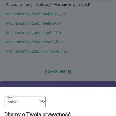
Zobacz w innej lokalizacji
"Mechanizmy i części"
Mechanizmy i części Białopole
(12)
Mechanizmy i części Mełgiew
(4)
Mechanizmy i części Lublin
(11)
Mechanizmy i części Przemyśl
(9)
Mechanizmy i części Hajnówka
(42)
POKAŻ WIĘCEJ
język
Dbamy o Twoją prywatność