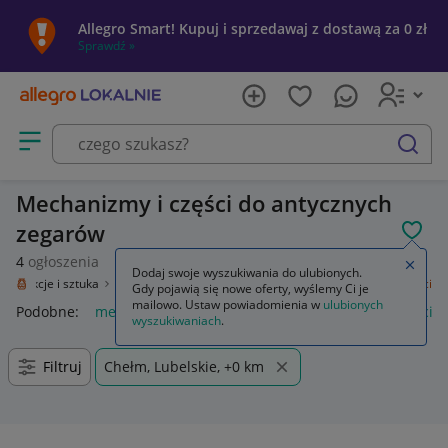
Allegro Smart! Kupuj i sprzedawaj z dostawą za 0 zł
Sprawdź »
Otwórz menu z kategoriami
szukaj
Mechanizmy i części do antycznych
zegarów
POL
4
ogłoszenia
Zamkn
Dodaj swoje wyszukiwania do ulubionych.
Kolekcje i sztuka
Design i Antyki
Zegary, zegarki
Mechanizmy i części
Gdy pojawią się nowe oferty, wyślemy Ci je
mailowo. Ustaw powiadomienia w
ulubionych
Podobne:
mechanizmy i części
zegary mechanizmy i części
wyszukiwaniach
.
Filtruj
Chełm, Lubelskie, +0 km