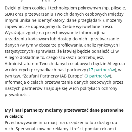
Dzięki plikom cookies i technologiom pokrewnym
(np. piksele,
SDK)
oraz przetwarzaniu Twoich danych osobowych
(między
innymi unikalne identyfikatory, dane przeglądarki)
, możemy
zapewnić, że dopasujemy do Ciebie wyświetlane treści.
Wyrażając zgodę na przechowywanie informacji na
urządzeniu końcowym lub dostęp do nich i przetwarzanie
danych (w tym w obszarze profilowania, analiz rynkowych i
statystycznych) sprawiasz, że łatwiej będzie odnaleźć Ci w
Allegro dokładnie to, czego szukasz i potrzebujesz.
Administratorem Twoich danych osobowych będzie Allegro a
w niektórych przypadkach nasi partnerzy (
17
partnerów
), w
tym tzw. “Zaufani Partnerzy IAB Europe” (
9
partnerów
).
Przydatne informacje
Informacja o celach przetwarzania danych osobowych przez
naszych partnerów znajduje się w ich politykach ochrony
prywatności.
Jak to działa
Napisz do nas
My i nasi partnerzy możemy przetwarzać dane personalne
w celach:
Allegro Gadane dla sprzedających
Przechowywanie informacji na urządzeniu lub dostęp do
Allegro Gadane dla kupujących
nich
.
Spersonalizowane reklamy i treści, pomiar reklam i