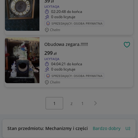
39
zł
LICYTACJA
02:20:48
do końca
0 osób licytuje
SPRZEDAJĄCY: OSOBA PRYWATNA
Chełm
Obudowa zegara.!!!!!!
OBSE
299
zł
LICYTACJA
04:04:21
do końca
0 osób licytuje
SPRZEDAJĄCY: OSOBA PRYWATNA
Chełm
Wybierz stronę:
Następna strona
z
1
Stan przedmiotu: Mechanizmy i części
Bardzo dobry
Używ