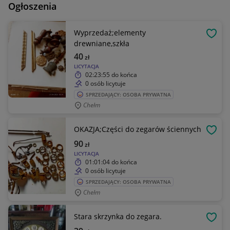
Ogłoszenia
Wyprzedaż;elementy
OBSE
drewniane,szkła
40
zł
LICYTACJA
02:23:55
do końca
0 osób licytuje
SPRZEDAJĄCY: OSOBA PRYWATNA
Chełm
OKAZJA;Części do zegarów ściennych
OBSE
90
zł
LICYTACJA
01:01:04
do końca
0 osób licytuje
SPRZEDAJĄCY: OSOBA PRYWATNA
Chełm
Stara skrzynka do zegara.
OBSE