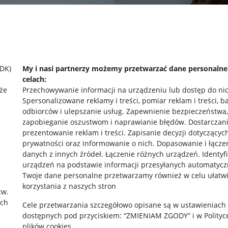
SDK)
My i nasi partnerzy możemy przetwarzać dane personaln
celach:
że
Przechowywanie informacji na urządzeniu lub dostęp do ni
Spersonalizowane reklamy i treści, pomiar reklam i treści, b
odbiorców i ulepszanie usług
.
Zapewnienie bezpieczeństwa,
zapobieganie oszustwom i naprawianie błędów
.
Dostarczani
prezentowanie reklam i treści
.
Zapisanie decyzji dotyczącyc
prywatności oraz informowanie o nich
.
Dopasowanie i łącze
danych z innych źródeł
.
Łączenie różnych urządzeń
.
Identyf
urządzeń na podstawie informacji przesyłanych automatycz
rawne
Pobierz aplikację
Twoje dane personalne przetwarzamy również w celu ułatw
korzystania z naszych stron
zw.
ach
Cele przetwarzania szczegółowo opisane są w ustawieniach
 "cookies"
dostępnych pod przyciskiem: “ZMIENIAM ZGODY” i w Polityc
plików cookies.