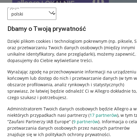
język
Dbamy o Twoją prywatność
Dzięki plikom cookies i technologiom pokrewnym
(np. piksele, 
oraz przetwarzaniu Twoich danych osobowych
(między innymi
unikalne identyfikatory, dane przeglądarki)
, możemy zapewnić, 
dopasujemy do Ciebie wyświetlane treści.
Wyrażając zgodę na przechowywanie informacji na urządzeniu
końcowym lub dostęp do nich i przetwarzanie danych (w tym w
obszarze profilowania, analiz rynkowych i statystycznych)
sprawiasz, że łatwiej będzie odnaleźć Ci w Allegro dokładnie to,
czego szukasz i potrzebujesz.
Przydatne informacje
Informacje p
Administratorem Twoich danych osobowych będzie Allegro a w
niektórych przypadkach nasi partnerzy (
17
partnerów
), w tym t
Jak to działa
Regulamin
“Zaufani Partnerzy IAB Europe” (
9
partnerów
). Informacja o cel
Napisz do nas
Polityka plików
przetwarzania danych osobowych przez naszych partnerów
znajduje się w ich politykach ochrony prywatności.