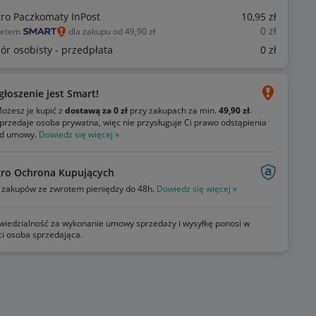
gro Paczkomaty InPost
10
,95
zł
0
zł
ietem
dla zakupu od 49,90 zł
ór osobisty - przedpłata
0
zł
głoszenie jest Smart!
ożesz je kupić z
dostawą za 0 zł
przy zakupach za min.
49,90 zł
.
przedaje osoba prywatna, więc nie przysługuje Ci prawo odstąpienia
d umowy.
Dowiedz się więcej »
gro Ochrona Kupujących
zakupów ze zwrotem pieniędzy do 48h.
Dowiedz się więcej »
iedzialność za wykonanie umowy sprzedaży i wysyłkę ponosi w
ci osoba sprzedająca.