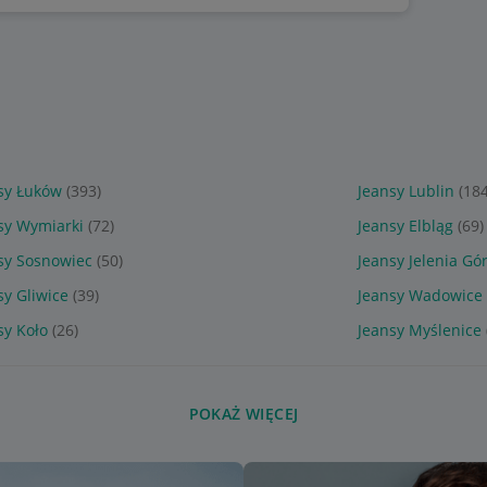
sy Łuków
(393)
Jeansy Lublin
(184
sy Wymiarki
(72)
Jeansy Elbląg
(69)
sy Sosnowiec
(50)
Jeansy Jelenia Gó
sy Gliwice
(39)
Jeansy Wadowice
sy Koło
(26)
Jeansy Myślenice
POKAŻ WIĘCEJ