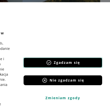
e w
ch
.
adanie
e i
Zgadzam się
h
nie
ikacja
nie
.
Nie zgadzam się
iania
Zmieniam zgody
e