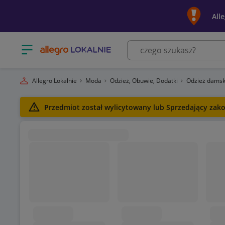
All
Otwórz menu z kategoriami
Allegro Lokalnie
Moda
Odzież, Obuwie, Dodatki
Odzież dams
Przedmiot został wylicytowany lub Sprzedający zako