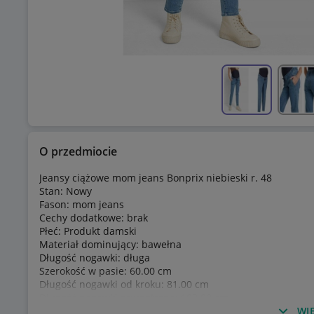
O przedmiocie
Jeansy ciążowe mom jeans Bonprix niebieski r. 48
Stan: Nowy
Fason: mom jeans
Cechy dodatkowe: brak
Płeć: Produkt damski
Materiał dominujący: bawełna
Długość nogawki: długa
Szerokość w pasie: 60.00 cm
Długość nogawki od kroku: 81.00 cm
Długość nogawki zewnętrzna: 102.00 cm
Szerokość w biodrach: 65.00 cm
WIĘ