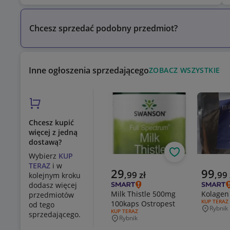
Chcesz sprzedać podobny przedmiot?
Inne ogłoszenia sprzedającego
ZOBACZ WSZYSTKIE
Chcesz kupić
więcej z jedną
dostawą?
Obserwuj
Wybierz
KUP
TERAZ
i w
Aktualna cena
Aktualn
29
99
,
99
zł
,
99
kolejnym kroku
dodasz więcej
Milk Thistle 500mg
Kolagen
przedmiotów
RODZAJ OF
KUP TERAZ
100kaps Ostropest
od tego
Rybnik
Miejsco
RODZAJ OFERTY:
KUP TERAZ
sprzedającego.
Rybnik
Miejscowość