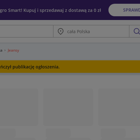
SPRAW
egro Smart! Kupuj i sprzedawaj z dostawą za 0 zł
Miasto
szu
ka
Jeansy
ńczył publikację ogłoszenia.