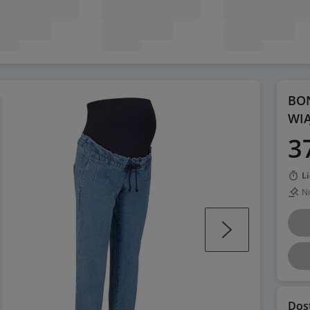
BON
WIĄ
3
L
Ni
Dos