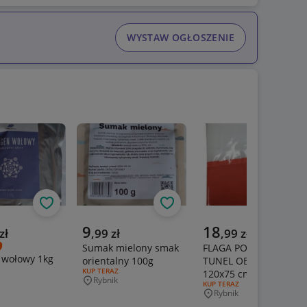
WYSTAW OGŁOSZENIE
Obserwuj
Obserwuj
Obs
a cena
Aktualna cena
Aktualna cena
9
18
zł
,
99
zł
,
99
zł
Sumak mielony smak
FLAGA POLSKA
 wołowy 1kg
orientalny 100g
TUNEL OBSZYTA
ERTY:
RODZAJ OFERTY:
KUP TERAZ
120x75 cm
Rybnik
wość
Miejscowość
RODZAJ OFERTY:
KUP TERAZ
Rybnik
Miejscowość