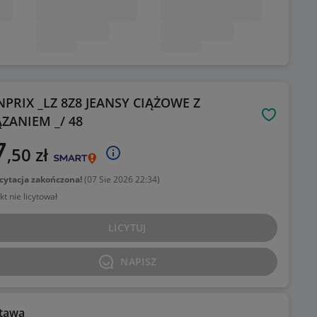
PRIX _LZ 8Z8 JEANSY CIĄŻOWE Z
ZANIEM _/ 48
Obserwuj
7
,50
zł
icytacja zakończona!
(
07 Sie 2026 22:34
)
kt nie licytował
LICYTUJ
NAPISZ
tawa