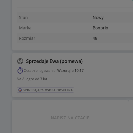
Marka: Bonprix
Kolor: niebieski
Rozmiar: 48
Stan
Nowy
Marka
Bonprix
Rozmiar
48
Sprzedaje
Ewa (pomewa)
Ostatnie logowanie:
Wczoraj o 10:17
Na Allegro od 3 lat
SPRZEDAJĄCY: OSOBA PRYWATNA
NAPISZ NA CZACIE