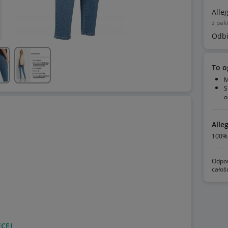
Alle
z pak
Odbi
To o
M
S
o
Alle
100% 
Odpow
całoś
CEJ