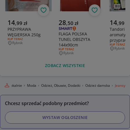
Obserwuj
Obserwuj
Aktualna cena
Aktualna cena
Aktualna 
14
28
14
,
99
zł
,
50
zł
,
99
zł
PRZYPRAWA
Tandori M
FLAGA POLSKA
WĘGIERSKA 250g
aromatyc
TUNEL OBSZYTA
RODZAJ OFERTY:
KUP TERAZ
przyprawa
Rybnik
144x90cm
Miejscowość
RODZAJ OFERT
KUP TERAZ
Rybnik
RODZAJ OFERTY:
KUP TERAZ
Miejscowo
Rybnik
Miejscowość
ZOBACZ WSZYSTKIE
legro Lokalnie
Moda
Odzież, Obuwie, Dodatki
Odzież damska
Jeansy
Chcesz sprzedać podobny przedmiot?
WYSTAW OGŁOSZENIE