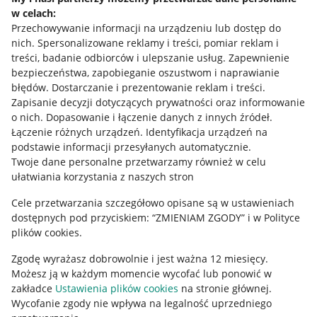
w celach:
Allegro Gadane dla sprzedających
Przechowywanie informacji na urządzeniu lub dostęp do
Allegro Gadane dla kupujących
nich
.
Spersonalizowane reklamy i treści, pomiar reklam i
treści, badanie odbiorców i ulepszanie usług
.
Zapewnienie
Mapa miejscowości
bezpieczeństwa, zapobieganie oszustwom i naprawianie
błędów
.
Dostarczanie i prezentowanie reklam i treści
.
Informacje prawne
Zapisanie decyzji dotyczących prywatności oraz informowanie
o nich
.
Dopasowanie i łączenie danych z innych źródeł
.
Regulamin
Łączenie różnych urządzeń
.
Identyfikacja urządzeń na
podstawie informacji przesyłanych automatycznie
.
Polityka plików "cookies"
Twoje dane personalne przetwarzamy również w celu
ułatwiania korzystania z naszych stron
Ustawienia plików "cookies"
Cele przetwarzania szczegółowo opisane są w ustawieniach
Udostępnianie lokalizacji
dostępnych pod przyciskiem: “ZMIENIAM ZGODY” i w Polityce
Informacje dla Aktu o Usługach Cyfrowych
plików cookies.
Zgodę wyrażasz dobrowolnie i jest ważna 12 miesięcy.
Pobierz aplikację
Możesz ją w każdym momencie wycofać lub ponowić w
zakładce
Ustawienia plików cookies
na stronie głównej.
Wycofanie zgody nie wpływa na legalność uprzedniego