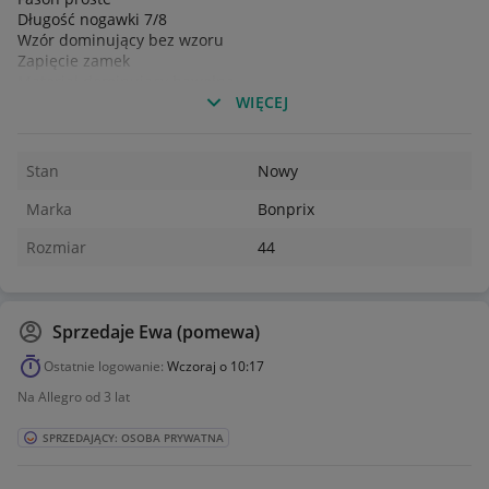
Długość nogawki 7/8
Wzór dominujący bez wzoru
Zapięcie zamek
Materiał dominujący bawełna
WIĘCEJ
Stan
Nowy
Marka
Bonprix
Rozmiar
44
Sprzedaje
Ewa (pomewa)
Ostatnie logowanie:
Wczoraj o 10:17
Na Allegro od 3 lat
SPRZEDAJĄCY: OSOBA PRYWATNA