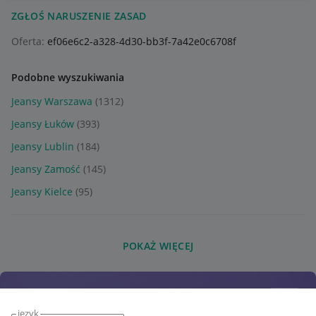
ZGŁOŚ NARUSZENIE ZASAD
Oferta:
ef06e6c2-a328-4d30-bb3f-7a42e0c6708f
Podobne wyszukiwania
Jeansy Warszawa
(1312)
Jeansy Łuków
(393)
Jeansy Lublin
(184)
Jeansy Zamość
(145)
Jeansy Kielce
(95)
POKAŻ WIĘCEJ
język