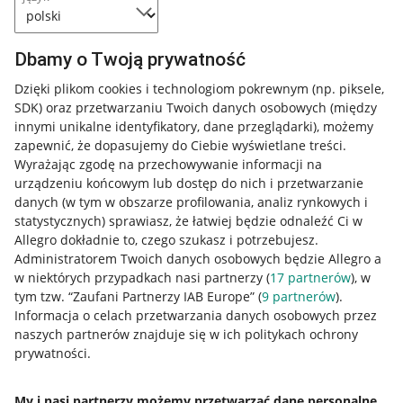
Dbamy o Twoją prywatność
Dzięki plikom cookies i technologiom pokrewnym
(np. piksele,
SDK)
oraz przetwarzaniu Twoich danych osobowych
(między
innymi unikalne identyfikatory, dane przeglądarki)
, możemy
zapewnić, że dopasujemy do Ciebie wyświetlane treści.
Wyrażając zgodę na przechowywanie informacji na
urządzeniu końcowym lub dostęp do nich i przetwarzanie
danych (w tym w obszarze profilowania, analiz rynkowych i
statystycznych) sprawiasz, że łatwiej będzie odnaleźć Ci w
Allegro dokładnie to, czego szukasz i potrzebujesz.
Administratorem Twoich danych osobowych będzie Allegro a
w niektórych przypadkach nasi partnerzy (
17
partnerów
), w
tym tzw. “Zaufani Partnerzy IAB Europe” (
9
partnerów
).
Przydatne informacje
Informacja o celach przetwarzania danych osobowych przez
naszych partnerów znajduje się w ich politykach ochrony
prywatności.
Jak to działa
Napisz do nas
My i nasi partnerzy możemy przetwarzać dane personalne