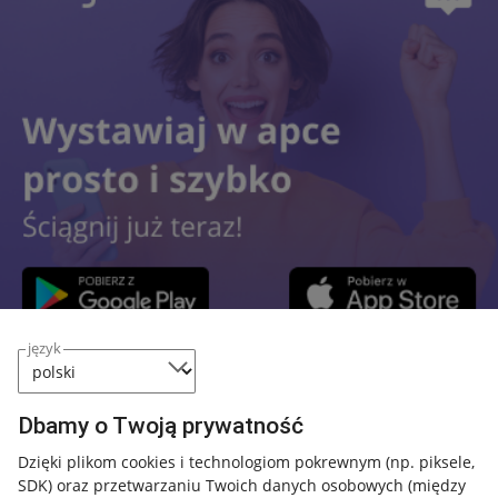
język
Przydatne informacje
Dbamy o Twoją prywatność
Jak to działa
Dzięki plikom cookies i technologiom pokrewnym
(np. piksele,
SDK)
oraz przetwarzaniu Twoich danych osobowych
(między
Napisz do nas