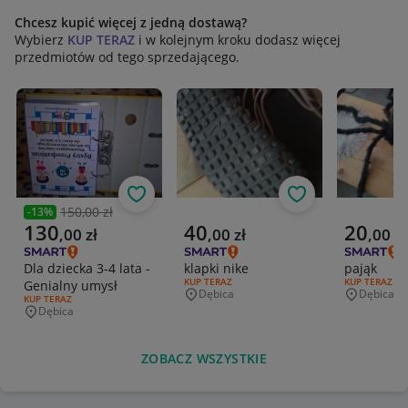
Chcesz kupić więcej z jedną dostawą?
Wybierz
KUP TERAZ
i w kolejnym kroku dodasz więcej
przedmiotów od tego sprzedającego.
Obserwuj
Obserwuj
150,00 zł
-
13
%
Poprzednia cena
Aktualna cena
Aktualna cena
Aktualna 
130
40
20
,
00
zł
,
00
zł
,
00
zł
Dla dziecka 3-4 lata -
klapki nike
pająk
RODZAJ OFERTY:
KUP TERAZ
RODZAJ OFERT
KUP TERAZ
Genialny umysł
Dębica
Dębica
Miejscowość
Miejscowo
RODZAJ OFERTY:
KUP TERAZ
Dębica
Miejscowość
ZOBACZ WSZYSTKIE