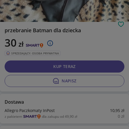
Obs
przebranie Batman dla dziecka
30
zł
SPRZEDAJĄCY: OSOBA PRYWATNA
KUP TERAZ
NAPISZ
Dostawa
Allegro Paczkomaty InPost
10
,95
zł
0
zł
z pakietem
dla zakupu od 49,90 zł