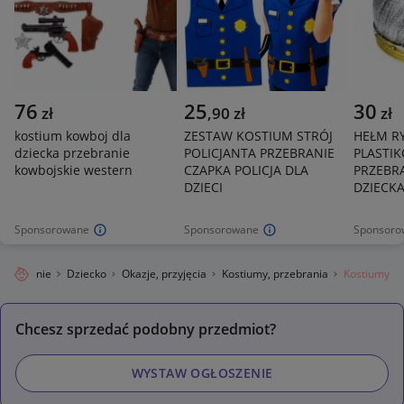
76
25
30
zł
,
90
zł
zł
kostium kowboj dla
ZESTAW KOSTIUM STRÓJ
HEŁM R
dziecka przebranie
POLICJANTA PRZEBRANIE
PLASTI
kowbojskie western
CZAPKA POLICJA DLA
PRZEBR
DZIECI
DZIECKA
Sponsorowane
Sponsorowane
Sponsoro
ro Lokalnie
Dziecko
Okazje, przyjęcia
Kostiumy, przebrania
Kostiumy
Chcesz sprzedać podobny przedmiot?
WYSTAW OGŁOSZENIE