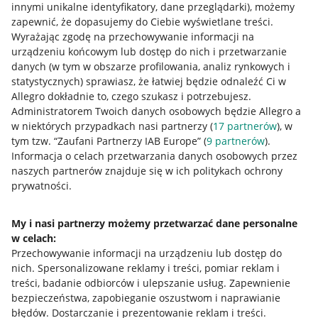
innymi unikalne identyfikatory, dane przeglądarki)
, możemy
Allegro Gadane dla sprzedających
zapewnić, że dopasujemy do Ciebie wyświetlane treści.
Wyrażając zgodę na przechowywanie informacji na
Allegro Gadane dla kupujących
urządzeniu końcowym lub dostęp do nich i przetwarzanie
danych (w tym w obszarze profilowania, analiz rynkowych i
Mapa miejscowości
statystycznych) sprawiasz, że łatwiej będzie odnaleźć Ci w
Allegro dokładnie to, czego szukasz i potrzebujesz.
Informacje prawne
Administratorem Twoich danych osobowych będzie Allegro a
w niektórych przypadkach nasi partnerzy (
17
partnerów
), w
Regulamin
tym tzw. “Zaufani Partnerzy IAB Europe” (
9
partnerów
).
Informacja o celach przetwarzania danych osobowych przez
Polityka plików "cookies"
naszych partnerów znajduje się w ich politykach ochrony
prywatności.
Ustawienia plików "cookies"
Udostępnianie lokalizacji
My i nasi partnerzy możemy przetwarzać dane personalne
Informacje dla Aktu o Usługach Cyfrowych
w celach:
Przechowywanie informacji na urządzeniu lub dostęp do
nich
.
Spersonalizowane reklamy i treści, pomiar reklam i
Pobierz aplikację
treści, badanie odbiorców i ulepszanie usług
.
Zapewnienie
bezpieczeństwa, zapobieganie oszustwom i naprawianie
błędów
.
Dostarczanie i prezentowanie reklam i treści
.