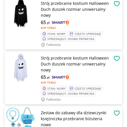
Strój przebranie kostium Halloween
OBSE
Duch duszek rozmiar uniwersalny
nowy
65
zł
KUP TERAZ
STAN: NOWY
CZĘSTO SPRZEDAJE
SPRZEDAJĄCY: OSOBA PRYWATNA
Tolkmicko
Strój przebranie kostium Halloween
OBSE
Duch duszek rozmiar uniwersalny
nowy
65
zł
KUP TERAZ
STAN: NOWY
CZĘSTO SPRZEDAJE
SPRZEDAJĄCY: OSOBA PRYWATNA
Tolkmicko
Zestaw do zabawy dla dziewczynki
OBSE
księżniczka przebranie biżuteria
nowe