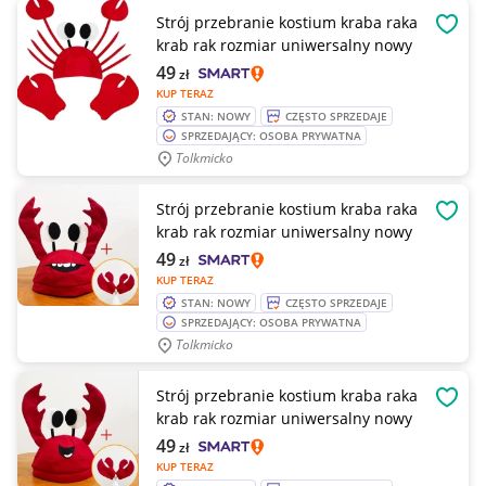
Strój przebranie kostium kraba raka
OBSE
krab rak rozmiar uniwersalny nowy
49
zł
KUP TERAZ
STAN: NOWY
CZĘSTO SPRZEDAJE
SPRZEDAJĄCY: OSOBA PRYWATNA
Tolkmicko
Strój przebranie kostium kraba raka
OBSE
krab rak rozmiar uniwersalny nowy
49
zł
KUP TERAZ
STAN: NOWY
CZĘSTO SPRZEDAJE
SPRZEDAJĄCY: OSOBA PRYWATNA
Tolkmicko
Strój przebranie kostium kraba raka
OBSE
krab rak rozmiar uniwersalny nowy
49
zł
KUP TERAZ