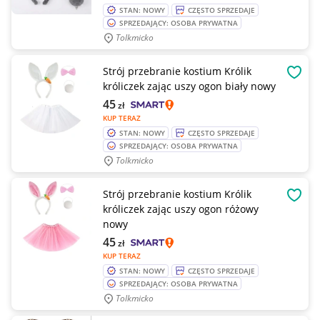
STAN: NOWY
CZĘSTO SPRZEDAJE
SPRZEDAJĄCY: OSOBA PRYWATNA
Tolkmicko
Strój przebranie kostium Królik
OBSE
króliczek zając uszy ogon biały nowy
45
zł
KUP TERAZ
STAN: NOWY
CZĘSTO SPRZEDAJE
SPRZEDAJĄCY: OSOBA PRYWATNA
Tolkmicko
Strój przebranie kostium Królik
OBSE
króliczek zając uszy ogon różowy
nowy
45
zł
KUP TERAZ
STAN: NOWY
CZĘSTO SPRZEDAJE
SPRZEDAJĄCY: OSOBA PRYWATNA
Tolkmicko