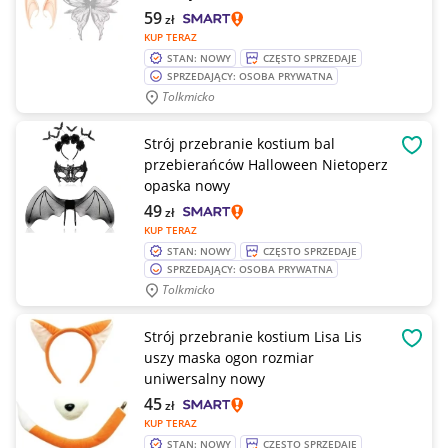
59
zł
KUP TERAZ
STAN: NOWY
CZĘSTO SPRZEDAJE
SPRZEDAJĄCY: OSOBA PRYWATNA
Tolkmicko
Strój przebranie kostium bal
OBSE
przebierańców Halloween Nietoperz
opaska nowy
49
zł
KUP TERAZ
STAN: NOWY
CZĘSTO SPRZEDAJE
SPRZEDAJĄCY: OSOBA PRYWATNA
Tolkmicko
Strój przebranie kostium Lisa Lis
OBSE
uszy maska ogon rozmiar
uniwersalny nowy
45
zł
KUP TERAZ
STAN: NOWY
CZĘSTO SPRZEDAJE