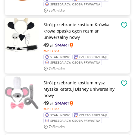
SPRZEDAJĄCY: OSOBA PRYWATNA
Tolkmicko
Strój przebranie kostium Krówka
OBSE
krowa opaska ogon rozmiar
uniwersalny nowy
49
zł
KUP TERAZ
STAN: NOWY
CZĘSTO SPRZEDAJE
SPRZEDAJĄCY: OSOBA PRYWATNA
Tolkmicko
Strój przebranie kostium mysz
OBSE
Myszka Ratatuj Disney uniwersalny
nowy
49
zł
KUP TERAZ
STAN: NOWY
CZĘSTO SPRZEDAJE
SPRZEDAJĄCY: OSOBA PRYWATNA
Tolkmicko