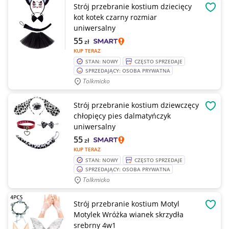
Strój przebranie kostium dziecięcy
OBSE
kot kotek czarny rozmiar
uniwersalny
55
zł
KUP TERAZ
STAN: NOWY
CZĘSTO SPRZEDAJE
SPRZEDAJĄCY: OSOBA PRYWATNA
Tolkmicko
Strój przebranie kostium dziewczęcy
OBSE
chłopięcy pies dalmatyńczyk
uniwersalny
55
zł
KUP TERAZ
STAN: NOWY
CZĘSTO SPRZEDAJE
SPRZEDAJĄCY: OSOBA PRYWATNA
Tolkmicko
Strój przebranie kostium Motyl
OBSE
Motylek Wróżka wianek skrzydła
srebrny 4w1