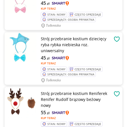
45
zł
KUP TERAZ
STAN: NOWY
CZĘSTO SPRZEDAJE
SPRZEDAJĄCY: OSOBA PRYWATNA
Tolkmicko
Strój przebranie kostium dziecięcy
OBSE
ryba rybka niebieska roz.
uniwersalny
45
zł
KUP TERAZ
STAN: NOWY
CZĘSTO SPRZEDAJE
SPRZEDAJĄCY: OSOBA PRYWATNA
Tolkmicko
Strój przebranie kostium Reniferek
OBSE
Renifer Rudolf brązowy beżowy
nowy
55
zł
KUP TERAZ
STAN: NOWY
CZĘSTO SPRZEDAJE