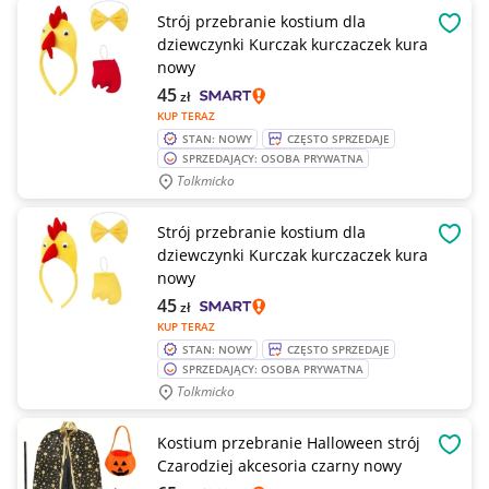
Strój przebranie kostium dla
OBSE
dziewczynki Kurczak kurczaczek kura
nowy
45
zł
KUP TERAZ
STAN: NOWY
CZĘSTO SPRZEDAJE
SPRZEDAJĄCY: OSOBA PRYWATNA
Tolkmicko
Strój przebranie kostium dla
OBSE
dziewczynki Kurczak kurczaczek kura
nowy
45
zł
KUP TERAZ
STAN: NOWY
CZĘSTO SPRZEDAJE
SPRZEDAJĄCY: OSOBA PRYWATNA
Tolkmicko
Kostium przebranie Halloween strój
OBSE
Czarodziej akcesoria czarny nowy