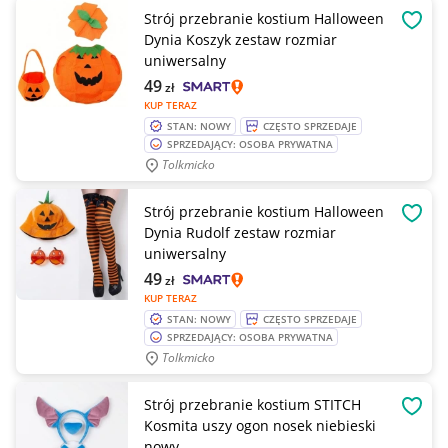
Strój przebranie kostium Halloween
OBSE
Dynia Koszyk zestaw rozmiar
uniwersalny
49
zł
KUP TERAZ
STAN: NOWY
CZĘSTO SPRZEDAJE
SPRZEDAJĄCY: OSOBA PRYWATNA
Tolkmicko
Strój przebranie kostium Halloween
OBSE
Dynia Rudolf zestaw rozmiar
uniwersalny
49
zł
KUP TERAZ
STAN: NOWY
CZĘSTO SPRZEDAJE
SPRZEDAJĄCY: OSOBA PRYWATNA
Tolkmicko
Strój przebranie kostium STITCH
OBSE
Kosmita uszy ogon nosek niebieski
nowy