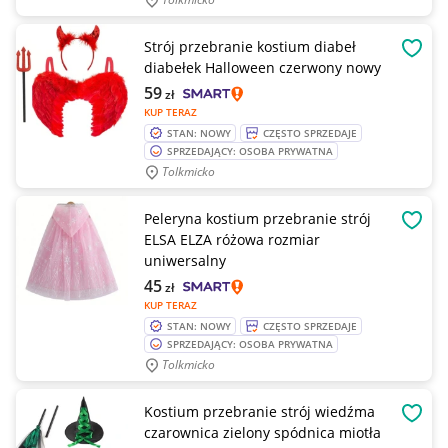
Strój przebranie kostium diabeł
OBSE
diabełek Halloween czerwony nowy
59
zł
KUP TERAZ
STAN: NOWY
CZĘSTO SPRZEDAJE
SPRZEDAJĄCY: OSOBA PRYWATNA
Tolkmicko
Peleryna kostium przebranie strój
OBSE
ELSA ELZA różowa rozmiar
uniwersalny
45
zł
KUP TERAZ
STAN: NOWY
CZĘSTO SPRZEDAJE
SPRZEDAJĄCY: OSOBA PRYWATNA
Tolkmicko
Kostium przebranie strój wiedźma
OBSE
czarownica zielony spódnica miotła