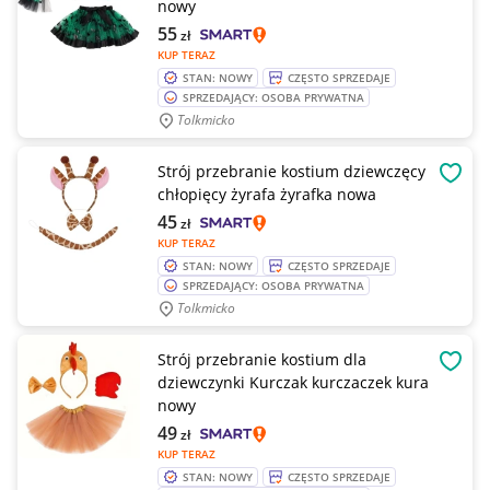
nowy
55
zł
KUP TERAZ
STAN: NOWY
CZĘSTO SPRZEDAJE
SPRZEDAJĄCY: OSOBA PRYWATNA
Tolkmicko
Strój przebranie kostium dziewczęcy
OBSE
chłopięcy żyrafa żyrafka nowa
45
zł
KUP TERAZ
STAN: NOWY
CZĘSTO SPRZEDAJE
SPRZEDAJĄCY: OSOBA PRYWATNA
Tolkmicko
Strój przebranie kostium dla
OBSE
dziewczynki Kurczak kurczaczek kura
nowy
49
zł
KUP TERAZ
STAN: NOWY
CZĘSTO SPRZEDAJE