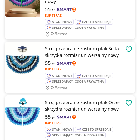
nowy
55
zł
KUP TERAZ
STAN: NOWY
CZĘSTO SPRZEDAJE
SPRZEDAJĄCY: OSOBA PRYWATNA
Tolkmicko
Strój przebranie kostium ptak Sójka
OBSE
skrzydła rozmiar uniwersalny nowy
55
zł
KUP TERAZ
STAN: NOWY
CZĘSTO SPRZEDAJE
SPRZEDAJĄCY: OSOBA PRYWATNA
Tolkmicko
Strój przebranie kostium ptak Orzeł
OBSE
skrzydła rozmiar uniwersalny nowy
55
zł
KUP TERAZ
STAN: NOWY
CZĘSTO SPRZEDAJE
SPRZEDAJĄCY: OSOBA PRYWATNA