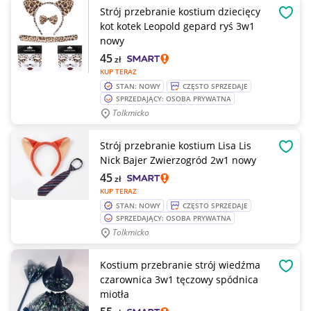
Strój przebranie kostium dziecięcy
OBSE
kot kotek Leopold gepard ryś 3w1
nowy
45
zł
KUP TERAZ
STAN: NOWY
CZĘSTO SPRZEDAJE
SPRZEDAJĄCY: OSOBA PRYWATNA
Tolkmicko
Strój przebranie kostium Lisa Lis
OBSE
Nick Bajer Zwierzogród 2w1 nowy
45
zł
KUP TERAZ
STAN: NOWY
CZĘSTO SPRZEDAJE
SPRZEDAJĄCY: OSOBA PRYWATNA
Tolkmicko
Kostium przebranie strój wiedźma
OBSE
czarownica 3w1 tęczowy spódnica
miotła