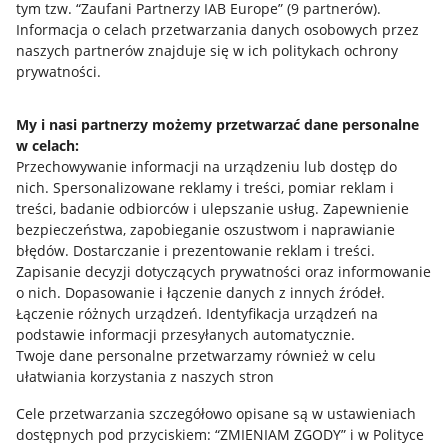
tym tzw. “Zaufani Partnerzy IAB Europe” (
9
partnerów
).
Przydatne informacje
Informacja o celach przetwarzania danych osobowych przez
naszych partnerów znajduje się w ich politykach ochrony
prywatności.
Jak to działa
Napisz do nas
My i nasi partnerzy możemy przetwarzać dane personalne
w celach:
Allegro Gadane dla sprzedających
Przechowywanie informacji na urządzeniu lub dostęp do
Allegro Gadane dla kupujących
nich
.
Spersonalizowane reklamy i treści, pomiar reklam i
treści, badanie odbiorców i ulepszanie usług
.
Zapewnienie
Mapa miejscowości
bezpieczeństwa, zapobieganie oszustwom i naprawianie
błędów
.
Dostarczanie i prezentowanie reklam i treści
.
Informacje prawne
Zapisanie decyzji dotyczących prywatności oraz informowanie
o nich
.
Dopasowanie i łączenie danych z innych źródeł
.
Regulamin
Łączenie różnych urządzeń
.
Identyfikacja urządzeń na
podstawie informacji przesyłanych automatycznie
.
Polityka plików "cookies"
Twoje dane personalne przetwarzamy również w celu
ułatwiania korzystania z naszych stron
Ustawienia plików "cookies"
Cele przetwarzania szczegółowo opisane są w ustawieniach
Udostępnianie lokalizacji
dostępnych pod przyciskiem: “ZMIENIAM ZGODY” i w Polityce