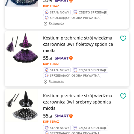
55
zł
KUP TERAZ
STAN: NOWY
CZĘSTO SPRZEDAJE
SPRZEDAJĄCY: OSOBA PRYWATNA
Tolkmicko
Kostium przebranie strój wiedźma
OBSE
czarownica 3w1 fioletowy spódnica
miotła
55
zł
KUP TERAZ
STAN: NOWY
CZĘSTO SPRZEDAJE
SPRZEDAJĄCY: OSOBA PRYWATNA
Tolkmicko
Kostium przebranie strój wiedźma
OBSE
czarownica 3w1 srebrny spódnica
miotła
55
zł
KUP TERAZ
STAN: NOWY
CZĘSTO SPRZEDAJE
SPRZEDAJĄCY: OSOBA PRYWATNA