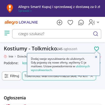
Allegro Smart! Kupuj i sprzedawaj z dostawą za 0 zł
Sprawdź »
Otwórz menu z kategoriami
szukaj
Kostiumy - Tolkmicko
245
ogłoszeń
POL
ro Lokalnie
Dziecko
Okazje, przyjęcia
Kostiumy, przebrania
Kostiumy
Zamkn
Dodaj swoje wyszukiwania do ulubionych.
Gdy pojawią się nowe oferty, wyślemy Ci je
Podobne:
kostiumy damskie
kostium
garsonki i kostiumy
mailowo. Ustaw powiadomienia w
ulubionych
wyszukiwaniach
.
Filtruj
Tolkmicko, Warmińsko-mazurskie, +0 km
Ogłoszenia