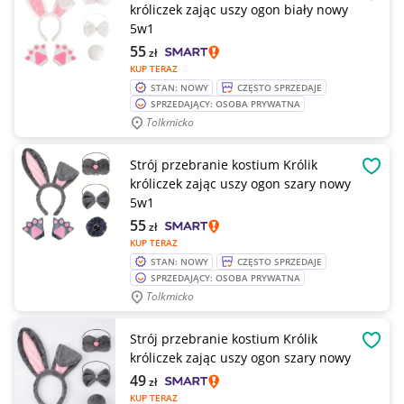
OBSE
króliczek zając uszy ogon biały nowy
5w1
55
zł
KUP TERAZ
STAN: NOWY
CZĘSTO SPRZEDAJE
SPRZEDAJĄCY: OSOBA PRYWATNA
Tolkmicko
Strój przebranie kostium Królik
OBSE
króliczek zając uszy ogon szary nowy
5w1
55
zł
KUP TERAZ
STAN: NOWY
CZĘSTO SPRZEDAJE
SPRZEDAJĄCY: OSOBA PRYWATNA
Tolkmicko
Strój przebranie kostium Królik
OBSE
króliczek zając uszy ogon szary nowy
49
zł
KUP TERAZ