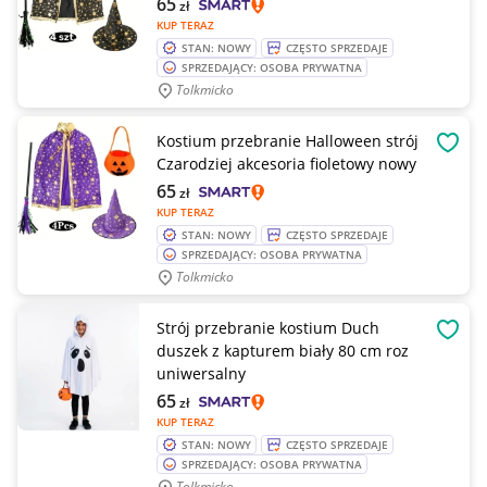
65
zł
KUP TERAZ
STAN: NOWY
CZĘSTO SPRZEDAJE
SPRZEDAJĄCY: OSOBA PRYWATNA
Tolkmicko
Kostium przebranie Halloween strój
OBSE
Czarodziej akcesoria fioletowy nowy
65
zł
KUP TERAZ
STAN: NOWY
CZĘSTO SPRZEDAJE
SPRZEDAJĄCY: OSOBA PRYWATNA
Tolkmicko
Strój przebranie kostium Duch
OBSE
duszek z kapturem biały 80 cm roz
uniwersalny
65
zł
KUP TERAZ
STAN: NOWY
CZĘSTO SPRZEDAJE
SPRZEDAJĄCY: OSOBA PRYWATNA
Tolkmicko