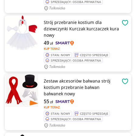
SPRZEDAJĄCY: OSOBA PRYWATNA
Tolkmicko
Strój przebranie kostium dla
OBSE
dziewczynki Kurczak kurczaczek kura
nowy
49
zł
KUP TERAZ
STAN: NOWY
CZĘSTO SPRZEDAJE
SPRZEDAJĄCY: OSOBA PRYWATNA
Tolkmicko
Zestaw akcesoriów bałwana strój
OBSE
kostium przebranie bałwan
bałwanek nowy
55
zł
KUP TERAZ
STAN: NOWY
CZĘSTO SPRZEDAJE
SPRZEDAJĄCY: OSOBA PRYWATNA
Tolkmicko