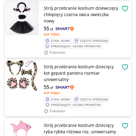
Strój przebranie kostium dziewczęcy
OBSE
chłopięcy czarna owca owieczka
nowy
55
zł
KUP TERAZ
STAN: NOWY
CZĘSTO SPRZEDAJE
SPRZEDAJĄCY: OSOBA PRYWATNA
Tolkmicko
Strój przebranie kostium dziecięcy
OBSE
kot gepard pantera rozmiar
uniwersalny
55
zł
KUP TERAZ
STAN: NOWY
CZĘSTO SPRZEDAJE
SPRZEDAJĄCY: OSOBA PRYWATNA
Tolkmicko
Strój przebranie kostium dziecięcy
OBSE
ryba rybka różowa roz. uniwersalny