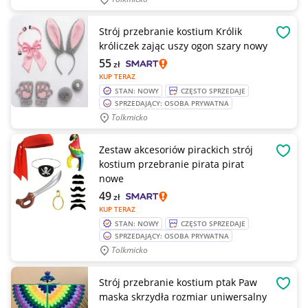
Strój przebranie kostium Królik
OBSE
króliczek zając uszy ogon szary nowy
55
zł
KUP TERAZ
STAN: NOWY
CZĘSTO SPRZEDAJE
SPRZEDAJĄCY: OSOBA PRYWATNA
Tolkmicko
Zestaw akcesoriów pirackich strój
OBSE
kostium przebranie pirata pirat
nowe
49
zł
KUP TERAZ
STAN: NOWY
CZĘSTO SPRZEDAJE
SPRZEDAJĄCY: OSOBA PRYWATNA
Tolkmicko
Strój przebranie kostium ptak Paw
OBSE
maska skrzydła rozmiar uniwersalny