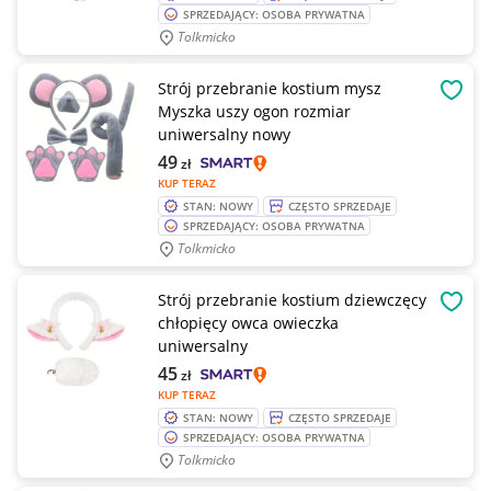
SPRZEDAJĄCY: OSOBA PRYWATNA
Tolkmicko
Strój przebranie kostium mysz
OBSE
Myszka uszy ogon rozmiar
uniwersalny nowy
49
zł
KUP TERAZ
STAN: NOWY
CZĘSTO SPRZEDAJE
SPRZEDAJĄCY: OSOBA PRYWATNA
Tolkmicko
Strój przebranie kostium dziewczęcy
OBSE
chłopięcy owca owieczka
uniwersalny
45
zł
KUP TERAZ
STAN: NOWY
CZĘSTO SPRZEDAJE
SPRZEDAJĄCY: OSOBA PRYWATNA
Tolkmicko