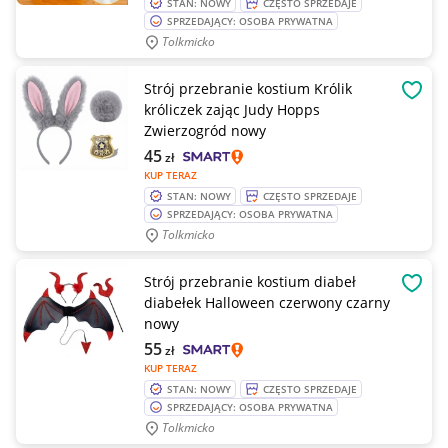
STAN: NOWY
CZĘSTO SPRZEDAJE
SPRZEDAJĄCY: OSOBA PRYWATNA
Tolkmicko
Strój przebranie kostium Królik
OBSE
króliczek zając Judy Hopps
Zwierzogród nowy
45
zł
KUP TERAZ
STAN: NOWY
CZĘSTO SPRZEDAJE
SPRZEDAJĄCY: OSOBA PRYWATNA
Tolkmicko
Strój przebranie kostium diabeł
OBSE
diabełek Halloween czerwony czarny
nowy
55
zł
KUP TERAZ
STAN: NOWY
CZĘSTO SPRZEDAJE
SPRZEDAJĄCY: OSOBA PRYWATNA
Tolkmicko