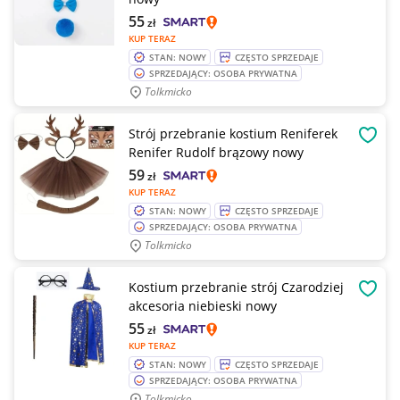
55
zł
KUP TERAZ
STAN: NOWY
CZĘSTO SPRZEDAJE
SPRZEDAJĄCY: OSOBA PRYWATNA
Tolkmicko
Strój przebranie kostium Reniferek
OBSE
Renifer Rudolf brązowy nowy
59
zł
KUP TERAZ
STAN: NOWY
CZĘSTO SPRZEDAJE
SPRZEDAJĄCY: OSOBA PRYWATNA
Tolkmicko
Kostium przebranie strój Czarodziej
OBSE
akcesoria niebieski nowy
55
zł
KUP TERAZ
STAN: NOWY
CZĘSTO SPRZEDAJE
SPRZEDAJĄCY: OSOBA PRYWATNA
Tolkmicko