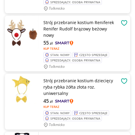
SPRZEDAJĄCY: OSOBA PRYWATNA
Tolkmicko
Strój przebranie kostium Reniferek
OBSE
Renifer Rudolf brązowy beżowy
nowy
55
zł
KUP TERAZ
STAN: NOWY
CZĘSTO SPRZEDAJE
SPRZEDAJĄCY: OSOBA PRYWATNA
Tolkmicko
Strój przebranie kostium dziecięcy
OBSE
ryba rybka żółta złota roz.
uniwersalny
45
zł
KUP TERAZ
STAN: NOWY
CZĘSTO SPRZEDAJE
SPRZEDAJĄCY: OSOBA PRYWATNA
Tolkmicko