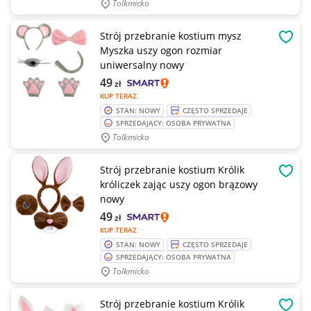
Tolkmicko
Strój przebranie kostium mysz
OBSE
Myszka uszy ogon rozmiar
uniwersalny nowy
49
zł
KUP TERAZ
STAN: NOWY
CZĘSTO SPRZEDAJE
SPRZEDAJĄCY: OSOBA PRYWATNA
Tolkmicko
Strój przebranie kostium Królik
OBSE
króliczek zając uszy ogon brązowy
nowy
49
zł
KUP TERAZ
STAN: NOWY
CZĘSTO SPRZEDAJE
SPRZEDAJĄCY: OSOBA PRYWATNA
Tolkmicko
Strój przebranie kostium Królik