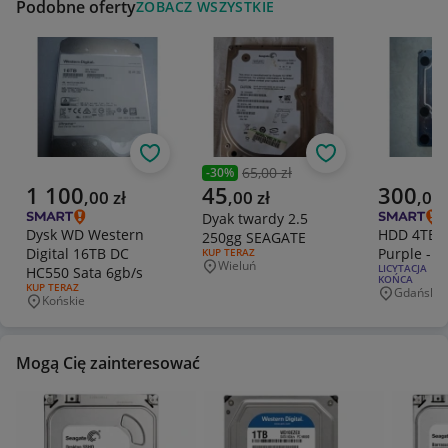
Podobne oferty
ZOBACZ WSZYSTKIE
Obserwuj
Obserwuj
65,00 zł
-
30
%
Poprzednia cena
Aktualna cena
Aktualna cena
Aktualna 
1 100
45
300
,
00
zł
,
00
zł
,
00
Dyak twardy 2.5
Dysk WD Western
HDD 4TB 3
250gg SEAGATE
Digital 16TB DC
Purple - st
RODZAJ OFERTY:
KUP TERAZ
Wieluń
RODZAJ OFERT
LICYTACJA | 1
HC550 Sata 6gb/s
Miejscowość
KOŃCA
RODZAJ OFERTY:
KUP TERAZ
Gdańsk
Miejscowo
Końskie
Miejscowość
Mogą Cię zainteresować