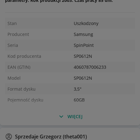
parametry. Rok produkcji 2003. Czas pracy 85 dni.
Stan
Uszkodzony
Producent
Samsung
Seria
SpinPoint
Kod producenta
SP0612N
EAN (GTIN)
4060787006233
Model
SP0612N
Format dysku
3,5"
Pojemność dysku
60GB
WIĘCEJ
Sprzedaje
Grzegorz (theta001)