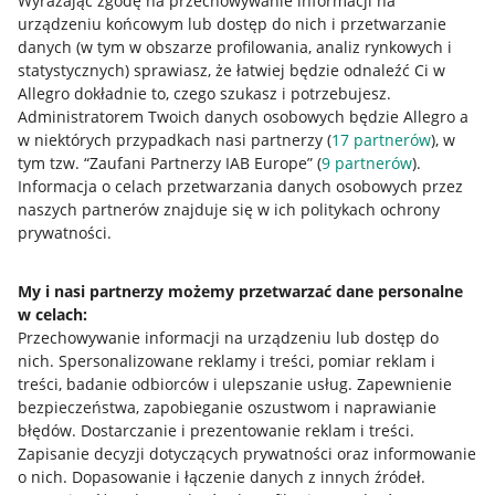
Wyrażając zgodę na przechowywanie informacji na
urządzeniu końcowym lub dostęp do nich i przetwarzanie
Allegro Gadane dla sprzedających
danych (w tym w obszarze profilowania, analiz rynkowych i
statystycznych) sprawiasz, że łatwiej będzie odnaleźć Ci w
Allegro Gadane dla kupujących
Allegro dokładnie to, czego szukasz i potrzebujesz.
Administratorem Twoich danych osobowych będzie Allegro a
Mapa miejscowości
w niektórych przypadkach nasi partnerzy (
17
partnerów
), w
tym tzw. “Zaufani Partnerzy IAB Europe” (
9
partnerów
).
Informacje prawne
Informacja o celach przetwarzania danych osobowych przez
naszych partnerów znajduje się w ich politykach ochrony
Regulamin
prywatności.
Polityka plików "cookies"
My i nasi partnerzy możemy przetwarzać dane personalne
Ustawienia plików "cookies"
w celach:
Udostępnianie lokalizacji
Przechowywanie informacji na urządzeniu lub dostęp do
nich
.
Spersonalizowane reklamy i treści, pomiar reklam i
Informacje dla Aktu o Usługach Cyfrowych
treści, badanie odbiorców i ulepszanie usług
.
Zapewnienie
bezpieczeństwa, zapobieganie oszustwom i naprawianie
Pobierz aplikację
błędów
.
Dostarczanie i prezentowanie reklam i treści
.
Zapisanie decyzji dotyczących prywatności oraz informowanie
o nich
.
Dopasowanie i łączenie danych z innych źródeł
.