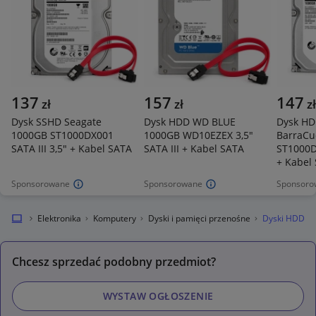
137
157
147
zł
zł
zł
Dysk SSHD Seagate
Dysk HDD WD BLUE
Dysk HD
1000GB ST1000DX001
1000GB WD10EZEX 3,5"
BarraCu
SATA III 3,5" + Kabel SATA
SATA III + Kabel SATA
ST1000D
+ Kabel
Sponsorowane
Sponsorowane
Sponsoro
okalnie
Elektronika
Komputery
Dyski i pamięci przenośne
Dyski HDD
Chcesz sprzedać podobny przedmiot?
WYSTAW OGŁOSZENIE