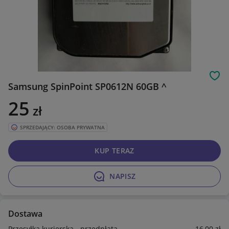
Obs
Samsung SpinPoint SP0612N 60GB ^
25
zł
SPRZEDAJĄCY: OSOBA PRYWATNA
KUP TERAZ
NAPISZ
Dostawa
Przesyłka kurierska - przedpłata
16
,00
zł