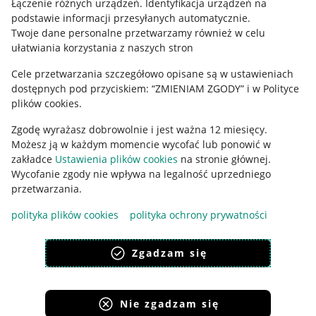
Łączenie różnych urządzeń
.
Identyfikacja urządzeń na
podstawie informacji przesyłanych automatycznie
.
Twoje dane personalne przetwarzamy również w celu
ułatwiania korzystania z naszych stron
Cele przetwarzania szczegółowo opisane są w ustawieniach
dostępnych pod przyciskiem: “ZMIENIAM ZGODY” i w Polityce
plików cookies.
Zgodę wyrażasz dobrowolnie i jest ważna 12 miesięcy.
Korzystanie z serwisu oznacza akceptację
regulaminu
.
Możesz ją w każdym momencie wycofać lub ponowić w
zakładce
Ustawienia plików cookies
na stronie głównej.
Wycofanie zgody nie wpływa na legalność uprzedniego
przetwarzania.
polityka plików cookies
polityka ochrony prywatności
Zgadzam się
Nie zgadzam się