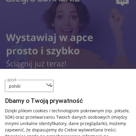
język
Dbamy o Twoją prywatność
Przydatne informacje
Dzięki plikom cookies i technologiom pokrewnym
(np. piksele,
SDK)
oraz przetwarzaniu Twoich danych osobowych
(między
innymi unikalne identyfikatory, dane przeglądarki)
, możemy
Jak to działa
zapewnić, że dopasujemy do Ciebie wyświetlane treści.
Napisz do nas