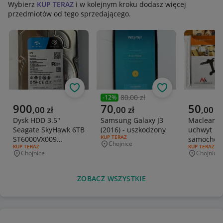
Wybierz
KUP TERAZ
i w kolejnym kroku dodasz więcej
przedmiotów od tego sprzedającego.
Obserwuj
Obserwuj
80,00 zł
-
12
%
Poprzednia cena
Aktualna cena
Aktualna cena
Aktualna 
900
70
50
,
00
zł
,
00
zł
,
00
zł
Dysk HDD 3.5"
Samsung Galaxy J3
Maclean U
Seagate SkyHawk 6TB
(2016) - uszkodzony
uchwyt
RODZAJ OFERTY:
KUP TERAZ
ST6000VX009
samochod
Chojnice
Miejscowość
RODZAJ OFERTY:
KUP TERAZ
RODZAJ OFERT
KUP TERAZ
5900RPM SATA III
tabletów
Chojnice
Chojnice
Miejscowość
Miejscowo
szyba/zag
589AB
ZOBACZ WSZYSTKIE