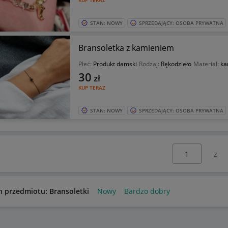
KUP TERAZ
STAN: NOWY
SPRZEDAJĄCY: OSOBA PRYWATNA
Bransoletka z kamieniem
Płeć:
Produkt damski
Rodzaj:
Rękodzieło
Materiał:
ka
30
zł
KUP TERAZ
STAN: NOWY
SPRZEDAJĄCY: OSOBA PRYWATNA
Wybierz stronę:
n przedmiotu: Bransoletki
Nowy
Bardzo dobry