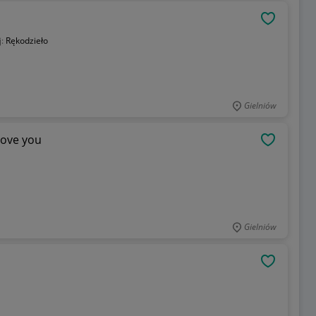
OBSERWU
j:
Rękodzieło
Gielniów
love you
OBSERWU
Gielniów
OBSERWU