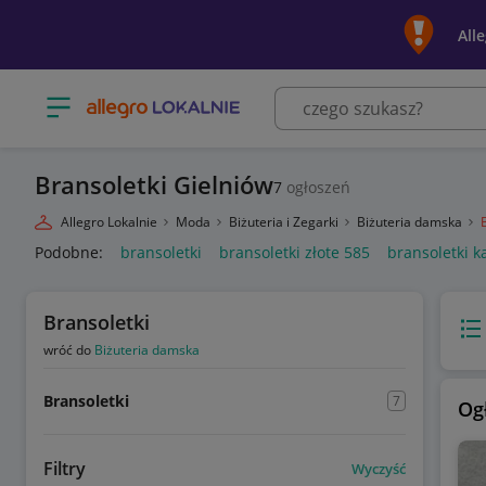
All
Otwórz menu z kategoriami
Bransoletki Gielniów
7
ogłoszeń
Allegro Lokalnie
Moda
Biżuteria i Zegarki
Biżuteria damska
Podobne:
bransoletki
bransoletki złote 585
bransoletki k
Bransoletki
Wido
wróć do
Biżuteria damska
Bransoletki
7
Og
Filtry
Wyczyść