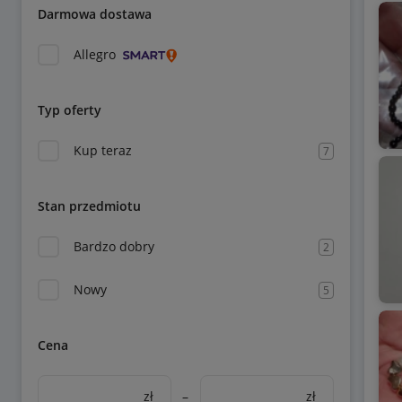
Darmowa dostawa
Allegro
Typ oferty
Kup teraz
7
Stan przedmiotu
Bardzo dobry
2
Nowy
5
Cena
zł
–
zł