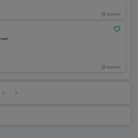
Gielniów
OBSERWU
mień
Gielniów
Następna strona
z
1