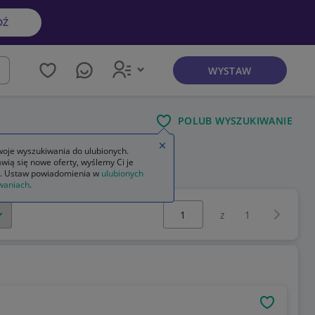
DŹ
WYSTAW
kaj
POLUB WYSZUKIWANIE
Zamknij wskazówkę
oje wyszukiwania do ulubionych.
wią się nowe oferty, wyślemy Ci je
. Ustaw powiadomienia w
ulubionych
waniach
.
Wybierz stronę:
Następna 
z
1
OBSERWU