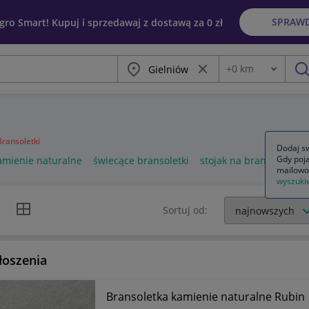
SPRAW
egro Smart! Kupuj i sprzedawaj z dostawą za 0 zł
Miasto
Wyczyść frazę
+
0
km
Odległość
szu
Bransoletki
Dodaj sw
Gdy poja
amienie naturalne
świecące bransoletki
stojak na bransoletki
mailowo
wyszuki
k listy
Widok siatki
Sortuj od:
łoszenia
Bransoletka kamienie naturalne Rubin