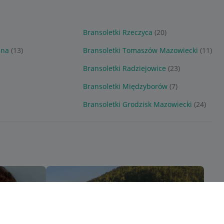
Bransoletki Rzeczyca
(20)
nna
(13)
Bransoletki Tomaszów Mazowiecki
(11)
Bransoletki Radziejowice
(23)
Bransoletki Międzyborów
(7)
Bransoletki Grodzisk Mazowiecki
(24)