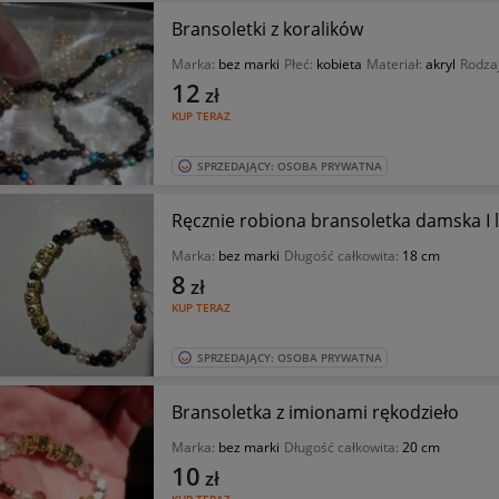
Bransoletki z koralików
Marka:
bez marki
Płeć:
kobieta
Materiał:
akryl
Rodza
12
zł
KUP TERAZ
SPRZEDAJĄCY: OSOBA PRYWATNA
Ręcznie robiona bransoletka damska I 
Marka:
bez marki
Długość całkowita:
18 cm
8
zł
KUP TERAZ
SPRZEDAJĄCY: OSOBA PRYWATNA
Bransoletka z imionami rękodzieło
Marka:
bez marki
Długość całkowita:
20 cm
10
zł