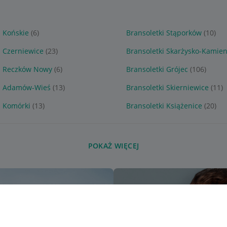
i Końskie
(6)
Bransoletki Stąporków
(10)
i Czerniewice
(23)
Bransoletki Skarżysko-Kamie
ki Reczków Nowy
(6)
Bransoletki Grójec
(106)
ki Adamów-Wieś
(13)
Bransoletki Skierniewice
(11)
i Komórki
(13)
Bransoletki Książenice
(20)
POKAŻ WIĘCEJ