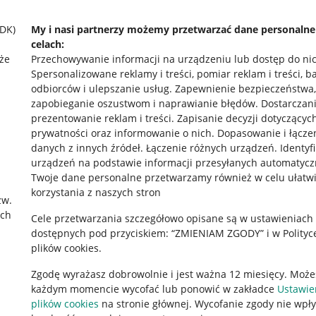
SDK)
My i nasi partnerzy możemy przetwarzać dane personaln
celach:
że
Przechowywanie informacji na urządzeniu lub dostęp do ni
Spersonalizowane reklamy i treści, pomiar reklam i treści, b
odbiorców i ulepszanie usług
.
Zapewnienie bezpieczeństwa,
zapobieganie oszustwom i naprawianie błędów
.
Dostarczani
prezentowanie reklam i treści
.
Zapisanie decyzji dotyczącyc
prywatności oraz informowanie o nich
.
Dopasowanie i łącze
danych z innych źródeł
.
Łączenie różnych urządzeń
.
Identyf
urządzeń na podstawie informacji przesyłanych automatycz
rawne
Pobierz aplikację
Twoje dane personalne przetwarzamy również w celu ułatw
korzystania z naszych stron
zw.
ach
Cele przetwarzania szczegółowo opisane są w ustawieniach
 "cookies"
dostępnych pod przyciskiem: “ZMIENIAM ZGODY” i w Polityc
plików cookies.
ów "cookies"
Zgodę wyrażasz dobrowolnie i jest ważna 12 miesięcy. Może
okalizacji
każdym momencie wycofać lub ponowić w zakładce
Ustawie
 Aktu o Usługach Cyfrowych
plików cookies
na stronie głównej. Wycofanie zgody nie wpł