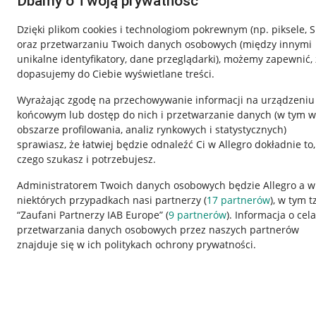
Dbamy o Twoją prywatność
Dzięki plikom cookies i technologiom pokrewnym
(np. piksele, 
oraz przetwarzaniu Twoich danych osobowych
(między innymi
unikalne identyfikatory, dane przeglądarki)
, możemy zapewnić, 
dopasujemy do Ciebie wyświetlane treści.
Wyrażając zgodę na przechowywanie informacji na urządzeniu
końcowym lub dostęp do nich i przetwarzanie danych (w tym w
obszarze profilowania, analiz rynkowych i statystycznych)
sprawiasz, że łatwiej będzie odnaleźć Ci w Allegro dokładnie to,
czego szukasz i potrzebujesz.
Przydatne informacje
Informacje p
Administratorem Twoich danych osobowych będzie Allegro a w
niektórych przypadkach nasi partnerzy (
17
partnerów
), w tym t
Jak to działa
Regulamin
“Zaufani Partnerzy IAB Europe” (
9
partnerów
). Informacja o cel
Napisz do nas
Polityka plików
przetwarzania danych osobowych przez naszych partnerów
znajduje się w ich politykach ochrony prywatności.
Allegro Gadane dla sprzedających
Ustawienia plik
Allegro Gadane dla kupujących
Udostępnianie l
Mapa miejscowości
Informacje dla