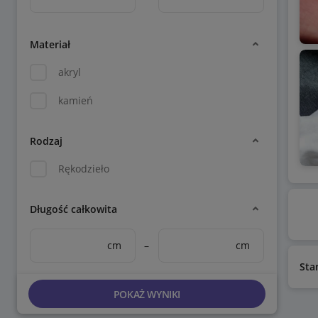
Materiał
akryl
kamień
Rodzaj
Rękodzieło
Długość całkowita
cm
–
cm
Sta
POKAŻ WYNIKI