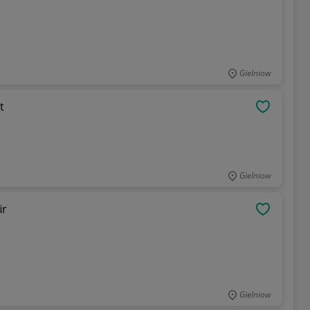
Gielniow
t
OBSERWU
Gielniow
ir
OBSERWU
Gielniow