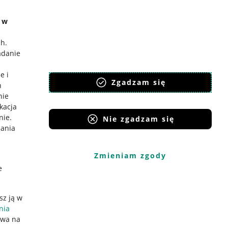
e w
ch
.
adanie
e i
Zgadzam się
h
nie
ikacja
nie
.
Nie zgadzam się
iania
Zmieniam zgody
e
sz ją w
nia
ywa na