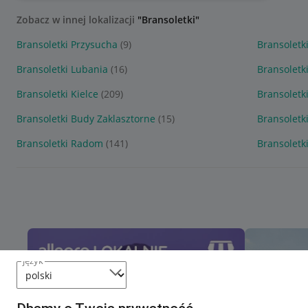
Zobacz w innej lokalizacji
"Bransoletki"
Bransoletki Przysucha
(9)
Bransoletk
Bransoletki Lubania
(16)
Bransoletk
Bransoletki Kielce
(209)
Bransolet
Bransoletki Budy Zaklasztorne
(15)
Bransolet
Bransoletki Radom
(141)
Bransoletk
język