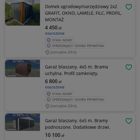
Domek ogrodowy/narzędziowy 2x2
OBSE
GRAFIT, OKNO, LAMELE, FILC, PROFIL,
MONTAŻ
4 450
zł
OGŁOSZENIE
STAN: NOWY
SPRZEDAJĄCY: OSOBA PRYWATNA
Jastrzębie-Zdrój
Garaż blaszany. 4x5 m. Brama
OBSE
uchylna. Profil zamknięty.
6 800
zł
OGŁOSZENIE
STAN: NOWY
SPRZEDAJĄCY: OSOBA PRYWATNA
Jastrzębie-Zdrój
Garaż blaszany. 6x5 m. Bramy
OBSE
podnoszone. Dodatkowe drzwi.
10 100
zł