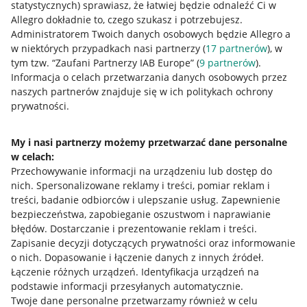
statystycznych) sprawiasz, że łatwiej będzie odnaleźć Ci w
Allegro dokładnie to, czego szukasz i potrzebujesz.
Administratorem Twoich danych osobowych będzie Allegro a
w niektórych przypadkach nasi partnerzy (
17
partnerów
), w
Nawigacja
tym tzw. “Zaufani Partnerzy IAB Europe” (
9
partnerów
).
Przydatne informacje
Informacja o celach przetwarzania danych osobowych przez
naszych partnerów znajduje się w ich politykach ochrony
prywatności.
Jak to działa
Napisz do nas
My i nasi partnerzy możemy przetwarzać dane personalne
w celach:
Allegro Gadane dla sprzedających
Przechowywanie informacji na urządzeniu lub dostęp do
Allegro Gadane dla kupujących
nich
.
Spersonalizowane reklamy i treści, pomiar reklam i
treści, badanie odbiorców i ulepszanie usług
.
Zapewnienie
Mapa miejscowości
bezpieczeństwa, zapobieganie oszustwom i naprawianie
błędów
.
Dostarczanie i prezentowanie reklam i treści
.
Informacje prawne
Zapisanie decyzji dotyczących prywatności oraz informowanie
o nich
.
Dopasowanie i łączenie danych z innych źródeł
.
Regulamin
Łączenie różnych urządzeń
.
Identyfikacja urządzeń na
podstawie informacji przesyłanych automatycznie
.
Polityka plików "cookies"
Twoje dane personalne przetwarzamy również w celu