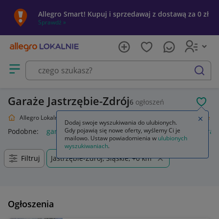
Allegro Smart! Kupuj i sprzedawaj z dostawą za 0 zł
Sprawdź »
Otwórz menu z kategoriami
szukaj
Garaże Jastrzębie-Zdrój
6
ogłoszeń
POL
Allegro Lokalnie
Dom i Ogród
Budownictwo i Akcesoria
Garaże
Zamkn
Dodaj swoje wyszukiwania do ulubionych.
Gdy pojawią się nowe oferty, wyślemy Ci je
Podobne:
garaż blaszany
garaż
garaż blaszany 3x5
garaż
mailowo. Ustaw powiadomienia w
ulubionych
wyszukiwaniach
.
Filtruj
Jastrzębie-Zdrój, Śląskie, +0 km
Ogłoszenia