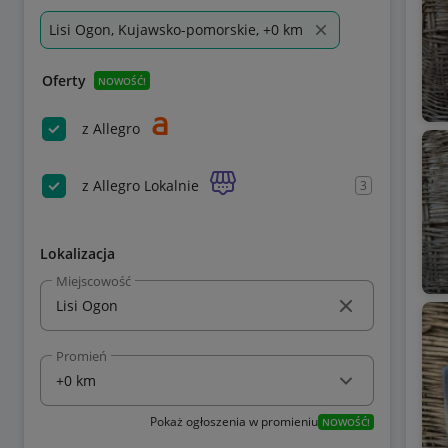
Lisi Ogon, Kujawsko-pomorskie, +0 km
Oferty
NOWOŚĆ!
z Allegro
z Allegro Lokalnie
3
Lokalizacja
Miejscowość
Promień
Pokaż ogłoszenia w promieniu
NOWOŚĆ!