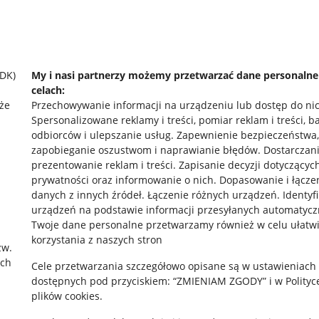
SDK)
My i nasi partnerzy możemy przetwarzać dane personaln
celach:
że
Przechowywanie informacji na urządzeniu lub dostęp do ni
Spersonalizowane reklamy i treści, pomiar reklam i treści, b
odbiorców i ulepszanie usług
.
Zapewnienie bezpieczeństwa,
zapobieganie oszustwom i naprawianie błędów
.
Dostarczani
prezentowanie reklam i treści
.
Zapisanie decyzji dotyczącyc
prywatności oraz informowanie o nich
.
Dopasowanie i łącze
danych z innych źródeł
.
Łączenie różnych urządzeń
.
Identyf
urządzeń na podstawie informacji przesyłanych automatycz
rawne
Pobierz aplikację
Twoje dane personalne przetwarzamy również w celu ułatw
korzystania z naszych stron
zw.
ach
Cele przetwarzania szczegółowo opisane są w ustawieniach
 "cookies"
dostępnych pod przyciskiem: “ZMIENIAM ZGODY” i w Polityc
plików cookies.
ów "cookies"