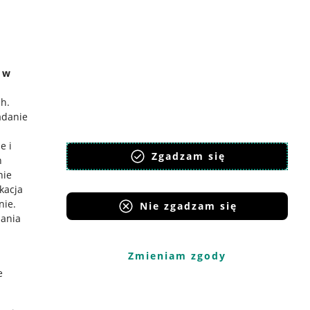
e w
ch
.
adanie
e i
Zgadzam się
h
nie
ikacja
nie
.
Nie zgadzam się
iania
Zmieniam zgody
e