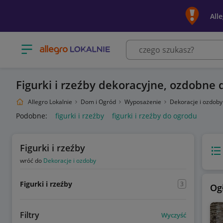
All
Otwórz menu z kategoriami
Figurki i rzeźby dekoracyjne, ozdobne 
Allegro Lokalnie
Dom i Ogród
Wyposażenie
Dekoracje i ozdob
Podobne:
figurki i rzeźby
figurki i rzeźby do ogrodu
Figurki i rzeźby
Wido
wróć do
Dekoracje i ozdoby
Figurki i rzeźby
3
Og
Filtry
Wyczyść