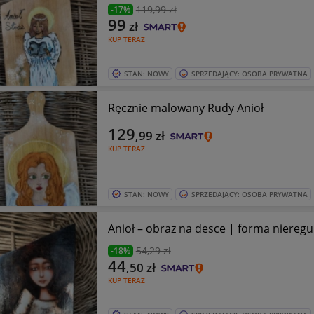
119
,99 zł
-17%
99
zł
KUP TERAZ
STAN: NOWY
SPRZEDAJĄCY: OSOBA PRYWATNA
Ręcznie malowany Rudy Anioł
129
,99
zł
KUP TERAZ
STAN: NOWY
SPRZEDAJĄCY: OSOBA PRYWATNA
Anioł – obraz na desce | forma niereg
54
,29 zł
-18%
44
,50
zł
KUP TERAZ