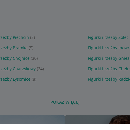
 rzeźby Piechcin
(5)
Figurki i rzeźby Solec
 rzeźby Bramka
(5)
Figurki i rzeźby Inow
 rzeźby Chojnice
(30)
Figurki i rzeźby Gnie
 rzeźby Charzykowy
(24)
Figurki i rzeźby Cheł
 rzeźby Łysomice
(8)
Figurki i rzeźby Radz
POKAŻ WIĘCEJ