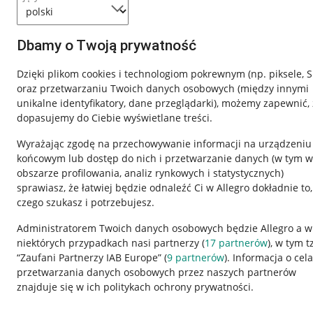
Dbamy o Twoją prywatność
Dzięki plikom cookies i technologiom pokrewnym
(np. piksele, 
oraz przetwarzaniu Twoich danych osobowych
(między innymi
unikalne identyfikatory, dane przeglądarki)
, możemy zapewnić, 
dopasujemy do Ciebie wyświetlane treści.
Wyrażając zgodę na przechowywanie informacji na urządzeniu
końcowym lub dostęp do nich i przetwarzanie danych (w tym w
obszarze profilowania, analiz rynkowych i statystycznych)
sprawiasz, że łatwiej będzie odnaleźć Ci w Allegro dokładnie to,
czego szukasz i potrzebujesz.
Przydatne informacje
Informacje p
Administratorem Twoich danych osobowych będzie Allegro a w
niektórych przypadkach nasi partnerzy (
17
partnerów
), w tym t
Jak to działa
Regulamin
“Zaufani Partnerzy IAB Europe” (
9
partnerów
). Informacja o cel
Napisz do nas
Polityka plików
przetwarzania danych osobowych przez naszych partnerów
znajduje się w ich politykach ochrony prywatności.
Allegro Gadane dla sprzedających
Ustawienia plik