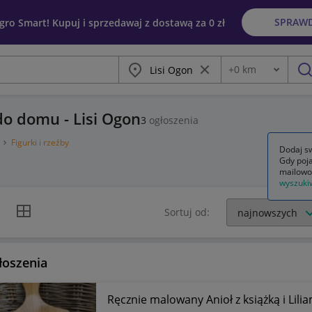
SPRAW
egro Smart! Kupuj i sprzedawaj z dostawą za 0 zł
Miasto
Wyczyść frazę
+
0
km
Odległość
szu
do domu - Lisi Ogon
3
ogłoszenia
y
Figurki i rzeźby
Dodaj sw
Gdy poja
mailowo
wyszuki
k listy
Widok siatki
Sortuj od:
łoszenia
Ręcznie malowany Anioł z książką i Lil