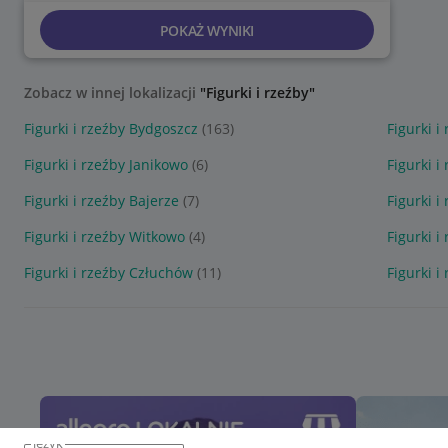
POKAŻ WYNIKI
Zobacz w innej lokalizacji
"Figurki i rzeźby"
Figurki i rzeźby Bydgoszcz
(163)
Figurki i
Figurki i rzeźby Janikowo
(6)
Figurki i
Figurki i rzeźby Bajerze
(7)
Figurki i
Figurki i rzeźby Witkowo
(4)
Figurki i
Figurki i rzeźby Człuchów
(11)
Figurki i
język