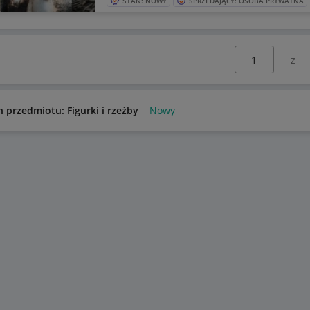
STAN: NOWY
SPRZEDAJĄCY: OSOBA PRYWATNA
Wybierz stronę:
n przedmiotu: Figurki i rzeźby
Nowy