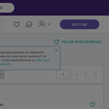
DŹ
WYSTAW
kaj
POLUB WYSZUKIWANIE
Zamknij wskazówkę
oje wyszukiwania do ulubionych.
wią się nowe oferty, wyślemy Ci je
. Ustaw powiadomienia w
ulubionych
waniach
.
Wybierz stronę:
Następna 
z
1
iami
OBSERWU