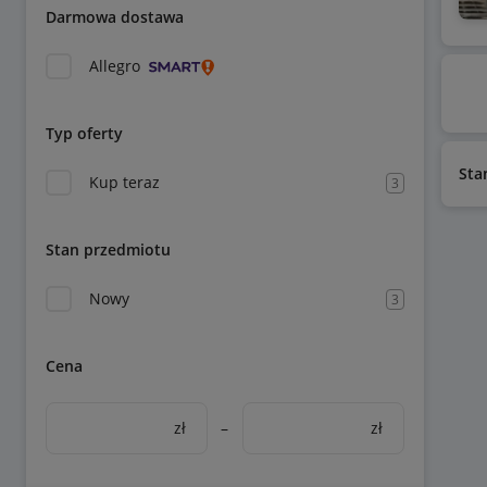
Darmowa dostawa
Allegro
Typ oferty
Sta
Kup teraz
3
Stan przedmiotu
Nowy
3
Cena
zł
–
zł