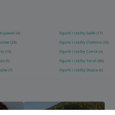
 Kujawski
(4)
Figurki i rzeźby Sadki
(17)
rocław
(28)
Figurki i rzeźby Chełmno
(30)
zno
(10)
Figurki i rzeźby Czersk
(4)
mża
(5)
Figurki i rzeźby Toruń
(86)
iejów
(7)
Figurki i rzeźby Słupca
(6)