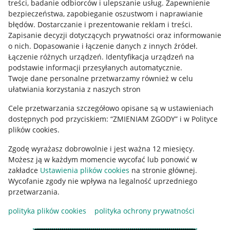
treści, badanie odbiorców i ulepszanie usług
.
Zapewnienie
Mapa miejscowości
bezpieczeństwa, zapobieganie oszustwom i naprawianie
błędów
.
Dostarczanie i prezentowanie reklam i treści
.
Informacje prawne
Zapisanie decyzji dotyczących prywatności oraz informowanie
o nich
.
Dopasowanie i łączenie danych z innych źródeł
.
Regulamin
Łączenie różnych urządzeń
.
Identyfikacja urządzeń na
podstawie informacji przesyłanych automatycznie
.
Polityka plików "cookies"
Twoje dane personalne przetwarzamy również w celu
ułatwiania korzystania z naszych stron
Ustawienia plików "cookies"
Cele przetwarzania szczegółowo opisane są w ustawieniach
Udostępnianie lokalizacji
dostępnych pod przyciskiem: “ZMIENIAM ZGODY” i w Polityce
Informacje dla Aktu o Usługach Cyfrowych
plików cookies.
Zgodę wyrażasz dobrowolnie i jest ważna 12 miesięcy.
Pobierz aplikację
Możesz ją w każdym momencie wycofać lub ponowić w
zakładce
Ustawienia plików cookies
na stronie głównej.
Wycofanie zgody nie wpływa na legalność uprzedniego
przetwarzania.
polityka plików cookies
polityka ochrony prywatności