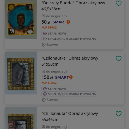
"Dojrzały Budda" Obraz akrylowy
OBSE
46,5x38cm
do negocjacji
50
zł
KUP TERAZ
STAN: NOWY
SPRZEDAJĄCY: OSOBA PRYWATNA
Sławno
"Czilonautka" Obraz akrylowy
OBSE
61x50cm
do negocjacji
150
zł
KUP TERAZ
STAN: NOWY
SPRZEDAJĄCY: OSOBA PRYWATNA
Sławno
"Chillonauta" Obraz akrylowy
OBSE
55x46cm
do negocjacji