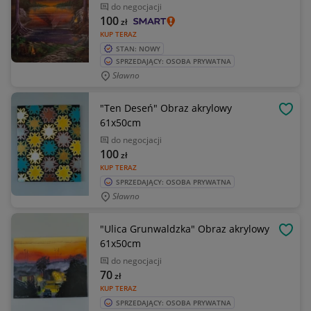
do negocjacji
100
zł
KUP TERAZ
STAN: NOWY
SPRZEDAJĄCY: OSOBA PRYWATNA
Sławno
"Ten Deseń" Obraz akrylowy
OBSE
61x50cm
do negocjacji
100
zł
KUP TERAZ
SPRZEDAJĄCY: OSOBA PRYWATNA
Sławno
"Ulica Grunwaldzka" Obraz akrylowy
OBSE
61x50cm
do negocjacji
70
zł
KUP TERAZ
SPRZEDAJĄCY: OSOBA PRYWATNA