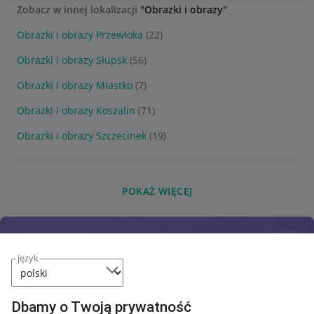
Zobacz w innej lokalizacji
"Obrazki i obrazy"
Obrazki i obrazy Przewłoka
(22)
Obrazki i obrazy Słupsk
(56)
Obrazki i obrazy Miastko
(7)
Obrazki i obrazy Koszalin
(71)
Obrazki i obrazy Szczecinek
(19)
POKAŻ WIĘCEJ
język
Dbamy o Twoją prywatność