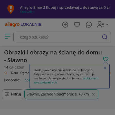
Allegro Smart! Kupuj i sprzedawaj z dostawą za 0 zł
Sprawdź »
Otwórz menu z kategoriami
szukaj
Obrazki i obrazy na ścianę do domu
- Sławno
POL
14
ogłoszeń
Zamkn
Dodaj swoje wyszukiwania do ulubionych.
alnie
Dom i Ogród
Wyposażenie
Dekoracje ścienne
Obrazki i obrazy
Gdy pojawią się nowe oferty, wyślemy Ci je
mailowo. Ustaw powiadomienia w
ulubionych
Podobne:
obrazy i obrazki malowane ręcznie
wyszukiwaniach
.
Filtruj
Sławno, Zachodniopomorskie, +0 km