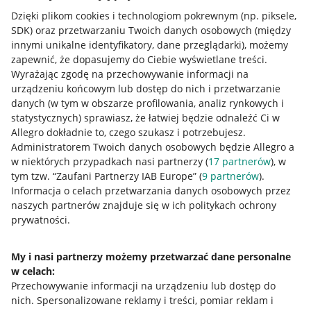
Dzięki plikom cookies i technologiom pokrewnym
(np. piksele,
SDK)
oraz przetwarzaniu Twoich danych osobowych
(między
innymi unikalne identyfikatory, dane przeglądarki)
, możemy
zapewnić, że dopasujemy do Ciebie wyświetlane treści.
Wyrażając zgodę na przechowywanie informacji na
urządzeniu końcowym lub dostęp do nich i przetwarzanie
danych (w tym w obszarze profilowania, analiz rynkowych i
statystycznych) sprawiasz, że łatwiej będzie odnaleźć Ci w
Allegro dokładnie to, czego szukasz i potrzebujesz.
Administratorem Twoich danych osobowych będzie Allegro a
w niektórych przypadkach nasi partnerzy (
17
partnerów
), w
tym tzw. “Zaufani Partnerzy IAB Europe” (
9
partnerów
).
Przydatne informacje
Informacja o celach przetwarzania danych osobowych przez
naszych partnerów znajduje się w ich politykach ochrony
prywatności.
Jak to działa
Napisz do nas
My i nasi partnerzy możemy przetwarzać dane personalne
w celach:
Allegro Gadane dla sprzedających
Przechowywanie informacji na urządzeniu lub dostęp do
Allegro Gadane dla kupujących
nich
.
Spersonalizowane reklamy i treści, pomiar reklam i