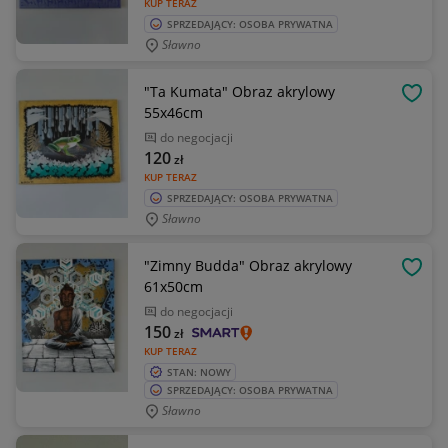
KUP TERAZ
SPRZEDAJĄCY: OSOBA PRYWATNA
Sławno
"Ta Kumata" Obraz akrylowy
OBSE
55x46cm
do negocjacji
120
zł
KUP TERAZ
SPRZEDAJĄCY: OSOBA PRYWATNA
Sławno
"Zimny Budda" Obraz akrylowy
OBSE
61x50cm
do negocjacji
150
zł
KUP TERAZ
STAN: NOWY
SPRZEDAJĄCY: OSOBA PRYWATNA
Sławno