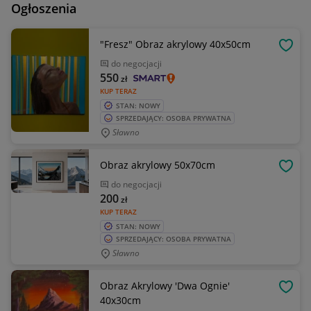
Ogłoszenia
"Fresz" Obraz akrylowy 40x50cm
OBSE
do negocjacji
550
zł
KUP TERAZ
STAN: NOWY
SPRZEDAJĄCY: OSOBA PRYWATNA
Sławno
Obraz akrylowy 50x70cm
OBSE
do negocjacji
200
zł
KUP TERAZ
STAN: NOWY
SPRZEDAJĄCY: OSOBA PRYWATNA
Sławno
Obraz Akrylowy 'Dwa Ognie'
OBSE
40x30cm