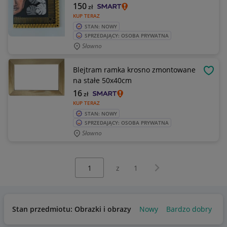
150
zł
KUP TERAZ
STAN: NOWY
SPRZEDAJĄCY: OSOBA PRYWATNA
Sławno
Blejtram ramka krosno zmontowane
OBSE
na stałe 50x40cm
16
zł
KUP TERAZ
STAN: NOWY
SPRZEDAJĄCY: OSOBA PRYWATNA
Sławno
Wybierz stronę:
Następna strona
z
1
Stan przedmiotu: Obrazki i obrazy
Nowy
Bardzo dobry