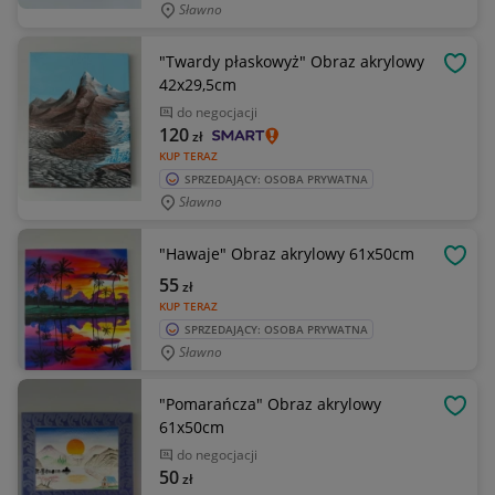
Sławno
"Twardy płaskowyż" Obraz akrylowy
OBSE
42x29,5cm
do negocjacji
120
zł
KUP TERAZ
SPRZEDAJĄCY: OSOBA PRYWATNA
Sławno
"Hawaje" Obraz akrylowy 61x50cm
OBSE
55
zł
KUP TERAZ
SPRZEDAJĄCY: OSOBA PRYWATNA
Sławno
"Pomarańcza" Obraz akrylowy
OBSE
61x50cm
do negocjacji
50
zł