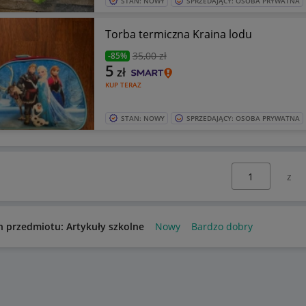
STAN: NOWY
SPRZEDAJĄCY: OSOBA PRYWATNA
Torba termiczna Kraina lodu
35
,00 zł
-85%
5
zł
KUP TERAZ
STAN: NOWY
SPRZEDAJĄCY: OSOBA PRYWATNA
Wybierz stronę:
n przedmiotu: Artykuły szkolne
Nowy
Bardzo dobry