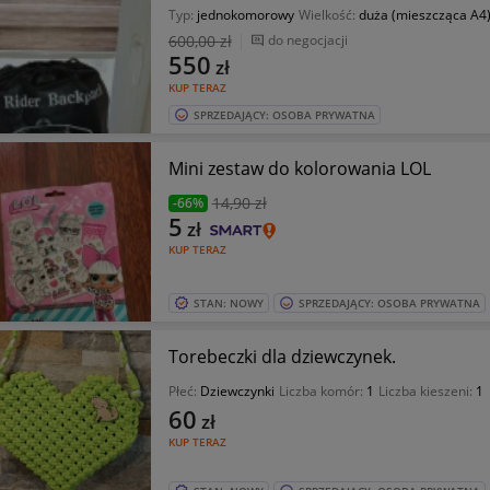
Typ:
jednokomorowy
Wielkość:
duża (mieszcząca A4
600
,00 zł
do negocjacji
550
zł
KUP TERAZ
SPRZEDAJĄCY: OSOBA PRYWATNA
Mini zestaw do kolorowania LOL
14
,90 zł
-66%
5
zł
KUP TERAZ
STAN: NOWY
SPRZEDAJĄCY: OSOBA PRYWATNA
Torebeczki dla dziewczynek.
Płeć:
Dziewczynki
Liczba komór:
1
Liczba kieszeni:
1
60
zł
KUP TERAZ