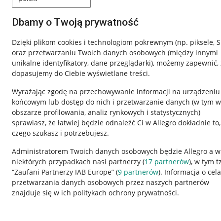
Dbamy o Twoją prywatność
Dzięki plikom cookies i technologiom pokrewnym
(np. piksele, 
oraz przetwarzaniu Twoich danych osobowych
(między innymi
unikalne identyfikatory, dane przeglądarki)
, możemy zapewnić, 
dopasujemy do Ciebie wyświetlane treści.
Wyrażając zgodę na przechowywanie informacji na urządzeniu
końcowym lub dostęp do nich i przetwarzanie danych (w tym w
obszarze profilowania, analiz rynkowych i statystycznych)
sprawiasz, że łatwiej będzie odnaleźć Ci w Allegro dokładnie to,
czego szukasz i potrzebujesz.
Przydatne informacje
Informacje p
Administratorem Twoich danych osobowych będzie Allegro a w
niektórych przypadkach nasi partnerzy (
17
partnerów
), w tym t
Jak to działa
Regulamin
“Zaufani Partnerzy IAB Europe” (
9
partnerów
). Informacja o cel
Napisz do nas
Polityka plików
przetwarzania danych osobowych przez naszych partnerów
znajduje się w ich politykach ochrony prywatności.
Allegro Gadane dla sprzedających
Ustawienia plik
Allegro Gadane dla kupujących
Udostępnianie l