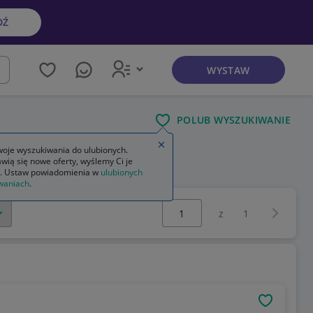
DŹ
WYSTAW
kaj
POLUB WYSZUKIWANIE
Zamknij wskazówkę
oje wyszukiwania do ulubionych.
wią się nowe oferty, wyślemy Ci je
e bambino
. Ustaw powiadomienia w
ulubionych
waniach
.
Wybierz stronę:
Następna 
z
1
OBSERWU