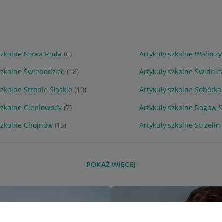
 szkolne Nowa Ruda
(6)
Artykuły szkolne Wałbrz
szkolne Świebodzice
(18)
Artykuły szkolne Świdnic
szkolne Stronie Śląskie
(10)
Artykuły szkolne Sobótka
szkolne Ciepłowody
(7)
Artykuły szkolne Rogów 
szkolne Chojnów
(15)
Artykuły szkolne Strzelin
POKAŻ WIĘCEJ