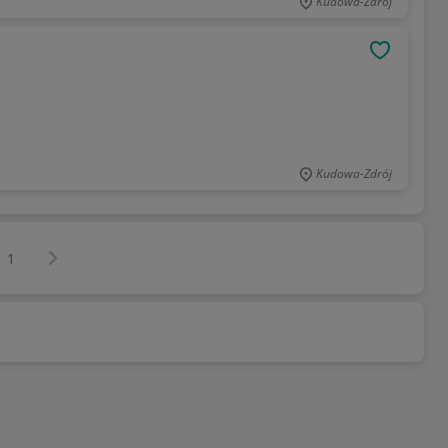
Kudowa-Zdrój
OBSERWU
Kudowa-Zdrój
Następna strona
z
1