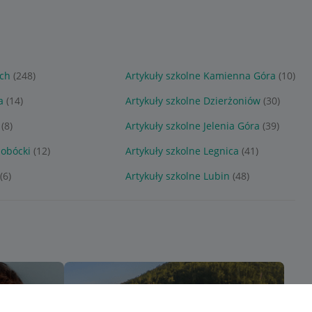
ych
(248)
Artykuły szkolne Kamienna Góra
(10)
a
(14)
Artykuły szkolne Dzierżoniów
(30)
(8)
Artykuły szkolne Jelenia Góra
(39)
Sobócki
(12)
Artykuły szkolne Legnica
(41)
(6)
Artykuły szkolne Lubin
(48)