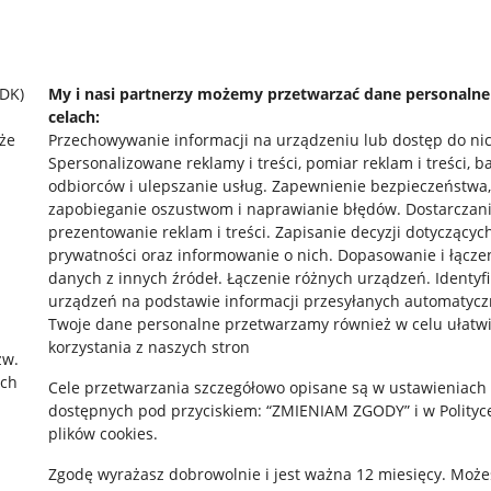
SDK)
My i nasi partnerzy możemy przetwarzać dane personaln
celach:
że
Przechowywanie informacji na urządzeniu lub dostęp do ni
Spersonalizowane reklamy i treści, pomiar reklam i treści, b
odbiorców i ulepszanie usług
.
Zapewnienie bezpieczeństwa,
zapobieganie oszustwom i naprawianie błędów
.
Dostarczani
prezentowanie reklam i treści
.
Zapisanie decyzji dotyczącyc
prywatności oraz informowanie o nich
.
Dopasowanie i łącze
danych z innych źródeł
.
Łączenie różnych urządzeń
.
Identyf
urządzeń na podstawie informacji przesyłanych automatycz
rawne
Pobierz aplikację
Twoje dane personalne przetwarzamy również w celu ułatw
korzystania z naszych stron
zw.
ach
Cele przetwarzania szczegółowo opisane są w ustawieniach
 "cookies"
dostępnych pod przyciskiem: “ZMIENIAM ZGODY” i w Polityc
plików cookies.
ów "cookies"
Zgodę wyrażasz dobrowolnie i jest ważna 12 miesięcy. Może
okalizacji