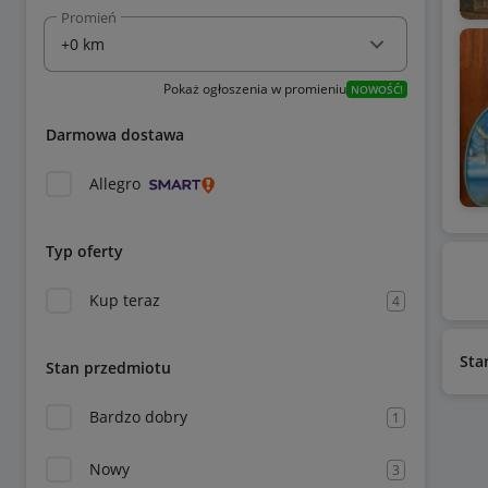
Promień
Pokaż ogłoszenia w promieniu
NOWOŚĆ!
Darmowa dostawa
Allegro
Typ oferty
Kup teraz
4
Sta
Stan przedmiotu
Bardzo dobry
1
Nowy
3