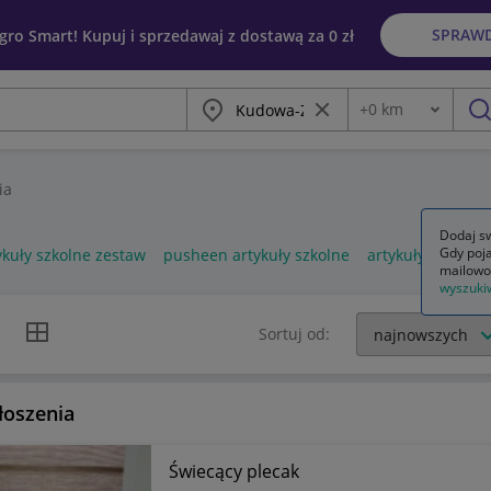
SPRAW
egro Smart! Kupuj i sprzedawaj z dostawą za 0 zł
Miasto
Wyczyść frazę
+
0
km
Odległość
szu
ia
Dodaj sw
Gdy poja
ykuły szkolne zestaw
pusheen artykuły szkolne
artykuły szkoln
mailowo
wyszuki
k listy
Widok siatki
Sortuj od:
łoszenia
Świecący plecak