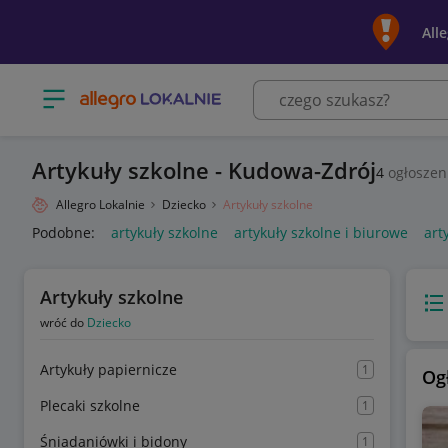
All
Otwórz menu z kategoriami
Artykuły szkolne - Kudowa-Zdrój
4
ogłoszen
Allegro Lokalnie
Dziecko
Artykuły szkolne
Podobne:
artykuły szkolne
artykuły szkolne i biurowe
art
Artykuły szkolne
Wido
wróć do
Dziecko
Artykuły papiernicze
1
Og
Plecaki szkolne
1
Śniadaniówki i bidony
1