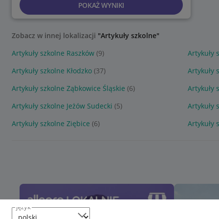
POKAŻ WYNIKI
Zobacz w innej lokalizacji
"Artykuły szkolne"
Artykuły szkolne Raszków
(9)
Artykuły
Artykuły szkolne Kłodzko
(37)
Artykuły 
Artykuły szkolne Ząbkowice Śląskie
(6)
Artykuły 
Artykuły szkolne Jeżów Sudecki
(5)
Artykuły 
Artykuły szkolne Ziębice
(6)
Artykuły 
język