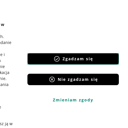
e w
ch
.
adanie
e i
Zgadzam się
h
nie
ikacja
nie
.
Nie zgadzam się
iania
Zmieniam zgody
e
sz ją w