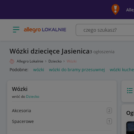
All
Otwórz menu z kategoriami
Wózki dziecięce Jasienica
3
ogłoszenia
Allegro Lokalnie
Dziecko
Wózki
Podobne:
wózki
wózki do bramy przesuwnej
wózki kuch
Wózki
Wido
wróć do
Dziecko
Akcesoria
2
Og
Spacerowe
1