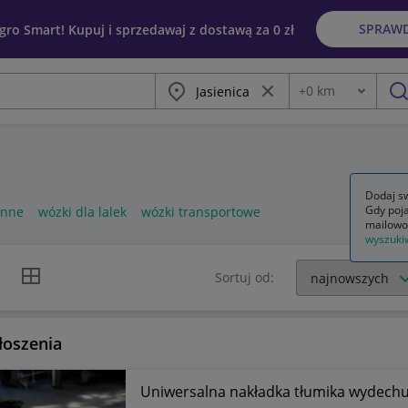
SPRAW
egro Smart! Kupuj i sprzedawaj z dostawą za 0 zł
Miasto
Wyczyść frazę
+
0
km
Odległość
szu
Dodaj sw
Gdy poja
enne
wózki dla lalek
wózki transportowe
mailowo
wyszuki
k listy
Widok siatki
Sortuj od:
łoszenia
Uniwersalna nakładka tłumika wydech