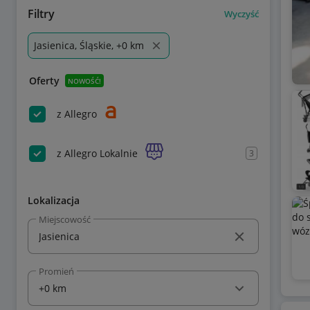
Filtry
Wyczyść
Jasienica, Śląskie, +0 km
Oferty
NOWOŚĆ!
z Allegro
z Allegro Lokalnie
3
Lokalizacja
Miejscowość
Promień