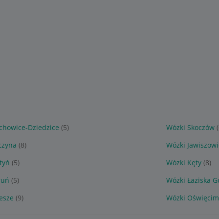
chowice-Dziedzice
(5)
Wózki Skoczów
czyna
(8)
Wózki Jawiszowi
tyń
(5)
Wózki Kęty
(8)
ruń
(5)
Wózki Łaziska G
esze
(9)
Wózki Oświęcim