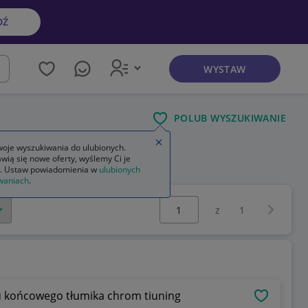
DŹ
WYSTAW
kaj
POLUB WYSZUKIWANIE
Zamknij wskazówkę
oje wyszukiwania do ulubionych.
wią się nowe oferty, wyślemy Ci je
. Ustaw powiadomienia w
ulubionych
waniach
.
Wybierz stronę:
Następna 
z
1
u końcowego tłumika chrom tiuning
OBSERWU