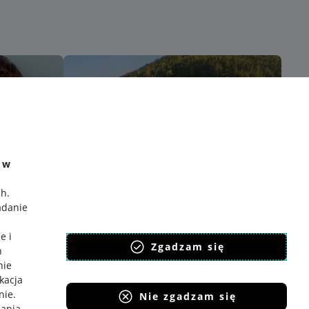
e w
ch
.
adanie
e i
Zgadzam się
h
nie
ikacja
nie
.
Nie zgadzam się
iania