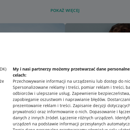
POKAŻ WIĘCEJ
SDK)
My i nasi partnerzy możemy przetwarzać dane personaln
celach:
że
Przechowywanie informacji na urządzeniu lub dostęp do ni
Spersonalizowane reklamy i treści, pomiar reklam i treści, b
odbiorców i ulepszanie usług
.
Zapewnienie bezpieczeństwa,
zapobieganie oszustwom i naprawianie błędów
.
Dostarczani
prezentowanie reklam i treści
.
Zapisanie decyzji dotyczącyc
prywatności oraz informowanie o nich
.
Dopasowanie i łącze
danych z innych źródeł
.
Łączenie różnych urządzeń
.
Identyf
urządzeń na podstawie informacji przesyłanych automatycz
rawne
Pobierz aplikację
Twoje dane personalne przetwarzamy również w celu ułatw