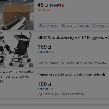
45
zł
KUP TERAZ
STAN: NOWY
CZĘSTO SPRZEDAJE
SPRZEDAJ
KIDIZ Wózek dziecięcy CITY Buggy wózek
169
zł
OGŁOSZENIE
STAN: NOWY
SPRZEDAJĄCY: OSOBA PRYWATNA
Śpiworek na krzesełko do samochodu 
100
zł
OGŁOSZENIE
SPRZEDAJĄCY: OSOBA PRYWATNA