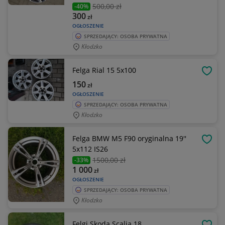
500
,00 zł
-40%
300
zł
OGŁOSZENIE
SPRZEDAJĄCY: OSOBA PRYWATNA
Kłodzko
Felga Rial 15 5x100
OBSE
150
zł
OGŁOSZENIE
SPRZEDAJĄCY: OSOBA PRYWATNA
Kłodzko
Felga BMW M5 F90 oryginalna 19''
OBSE
5x112 IS26
1500
,00 zł
-33%
1 000
zł
OGŁOSZENIE
SPRZEDAJĄCY: OSOBA PRYWATNA
Kłodzko
Felgi Skoda Scalia 18