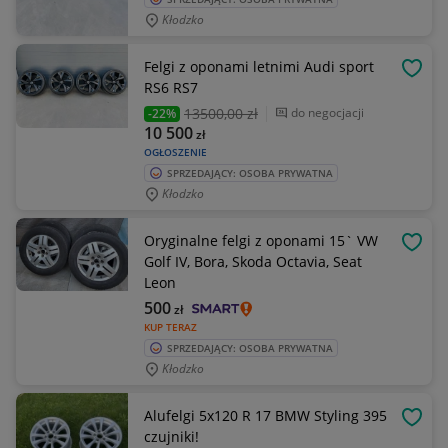
Kłodzko
Felgi z oponami letnimi Audi sport
OBSE
RS6 RS7
13500
,00 zł
do negocjacji
-22%
10 500
zł
OGŁOSZENIE
SPRZEDAJĄCY: OSOBA PRYWATNA
Kłodzko
Oryginalne felgi z oponami 15` VW
OBSE
Golf IV, Bora, Skoda Octavia, Seat
Leon
500
zł
KUP TERAZ
SPRZEDAJĄCY: OSOBA PRYWATNA
Kłodzko
Alufelgi 5x120 R 17 BMW Styling 395
OBSE
czujniki!