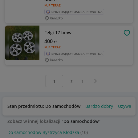
KUP TERAZ
SPRZEDAJĄCY: OSOBA PRYWATNA
Kłodzko
Felgi 17 bmw
OBSE
400
zł
KUP TERAZ
SPRZEDAJĄCY: OSOBA PRYWATNA
Kłodzko
Wybierz stronę:
Następna strona
z
1
Stan przedmiotu: Do samochodów
Bardzo dobry
Używany
Zobacz w innej lokalizacji
"Do samochodów"
Do samochodów Bystrzyca Kłodzka
(10)