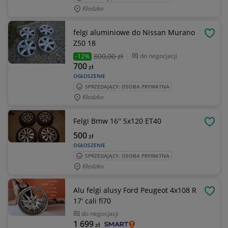
Kłodzko
felgi aluminiowe do Nissan Murano
OBSE
Z50 18
800
,00 zł
do negocjacji
-12%
700
zł
OGŁOSZENIE
SPRZEDAJĄCY: OSOBA PRYWATNA
Kłodzko
Felgi Bmw 16'' 5x120 ET40
OBSE
500
zł
OGŁOSZENIE
SPRZEDAJĄCY: OSOBA PRYWATNA
Kłodzko
Alu felgi alusy Ford Peugeot 4x108 R
OBSE
17' cali fi70
do negocjacji
1 699
zł