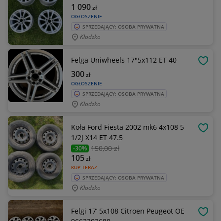
1 090
zł
OGŁOSZENIE
SPRZEDAJĄCY: OSOBA PRYWATNA
Kłodzko
Felga Uniwheels 17"5x112 ET 40
OBSE
300
zł
OGŁOSZENIE
SPRZEDAJĄCY: OSOBA PRYWATNA
Kłodzko
Koła Ford Fiesta 2002 mk6 4x108 5
OBSE
1/2J X14 ET 47.5
150
,00 zł
-30%
105
zł
KUP TERAZ
SPRZEDAJĄCY: OSOBA PRYWATNA
Kłodzko
Felgi 17’ 5x108 Citroen Peugeot OE
OBSE