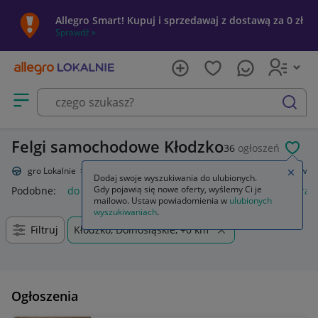
Allegro Smart! Kupuj i sprzedawaj z dostawą za 0 zł
Sprawdź »
Otwórz menu z kategoriami
szukaj
Felgi samochodowe Kłodzko
36
ogłoszeń
POL
Allegro Lokalnie
Motoryzacja
Opony i felgi
Felgi
Do samochodów
Zamkn
Dodaj swoje wyszukiwania do ulubionych.
Gdy pojawią się nowe oferty, wyślemy Ci je
Podobne:
do samochodów
gaśnica samochodowa
kamera 
mailowo. Ustaw powiadomienia w
ulubionych
wyszukiwaniach
.
Filtruj
Kłodzko, Dolnośląskie, +0 km
Ogłoszenia