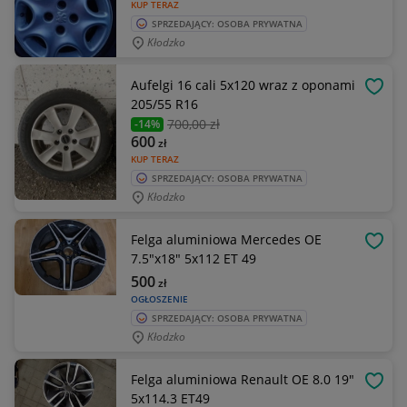
KUP TERAZ
SPRZEDAJĄCY: OSOBA PRYWATNA
Kłodzko
Aufelgi 16 cali 5x120 wraz z oponami
OBSE
205/55 R16
700
,00 zł
-14%
600
zł
KUP TERAZ
SPRZEDAJĄCY: OSOBA PRYWATNA
Kłodzko
Felga aluminiowa Mercedes OE
OBSE
7.5"x18" 5x112 ET 49
500
zł
OGŁOSZENIE
SPRZEDAJĄCY: OSOBA PRYWATNA
Kłodzko
Felga aluminiowa Renault OE 8.0 19"
OBSE
5x114.3 ET49