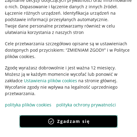
Zapisanie decyzji dotyczących prywatności oraz informowanie
o nich
.
Dopasowanie i łączenie danych z innych źródeł
.
Regulamin
Łączenie różnych urządzeń
.
Identyfikacja urządzeń na
podstawie informacji przesyłanych automatycznie
.
Polityka plików "cookies"
Twoje dane personalne przetwarzamy również w celu
ułatwiania korzystania z naszych stron
Ustawienia plików "cookies"
Cele przetwarzania szczegółowo opisane są w ustawieniach
Udostępnianie lokalizacji
dostępnych pod przyciskiem: “ZMIENIAM ZGODY” i w Polityce
Informacje dla Aktu o Usługach Cyfrowych
plików cookies.
Zgodę wyrażasz dobrowolnie i jest ważna 12 miesięcy.
Pobierz aplikację
Możesz ją w każdym momencie wycofać lub ponowić w
zakładce
Ustawienia plików cookies
na stronie głównej.
Wycofanie zgody nie wpływa na legalność uprzedniego
przetwarzania.
polityka plików cookies
polityka ochrony prywatności
Zgadzam się