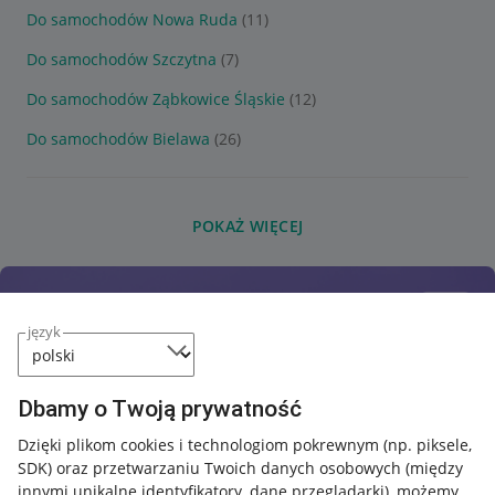
Do samochodów Nowa Ruda
(11)
Do samochodów Szczytna
(7)
Do samochodów Ząbkowice Śląskie
(12)
Do samochodów Bielawa
(26)
POKAŻ WIĘCEJ
język
Dbamy o Twoją prywatność
Dzięki plikom cookies i technologiom pokrewnym
(np. piksele,
SDK)
oraz przetwarzaniu Twoich danych osobowych
(między
innymi unikalne identyfikatory, dane przeglądarki)
, możemy