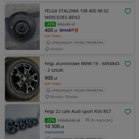
FELGA STALOWA 108 400 08 02
OBSE
MERCEDES-BENZ
500
,00 zł
-20%
400
zł
KUP TERAZ
SPRZEDAJĄCY: OSOBA PRYWATNA
Kłodzko
Felgi aluminiowe BMW 19 - 6894843
OBSE
- 2 sztuki
900
zł
KUP TERAZ
SPRZEDAJĄCY: OSOBA PRYWATNA
Kłodzko, Kłodzko
Felgi 22 cale Audi sport RS6 RS7
OBSE
13500
,00 zł
do negocjacji
-22%
10 500
zł
OGŁOSZENIE
SPRZEDAJĄCY: OSOBA PRYWATNA