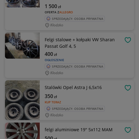
1 500
zł
OFERTA Z
ALLEGRO
SPRZEDAJĄCY: OSOBA PRYWATNA
Kłodzko
Felgi stalowe + kołpaki VW Sharan
OBSE
Passat Golf 4, 5
400
zł
OGŁOSZENIE
SPRZEDAJĄCY: OSOBA PRYWATNA
Kłodzko
Stalówki Opel Astra J 6,5x16
OBSE
350
zł
KUP TERAZ
SPRZEDAJĄCY: OSOBA PRYWATNA
Kłodzko
felgi aluminiowe 19" 5x112 MAM
OBSE
500
zł