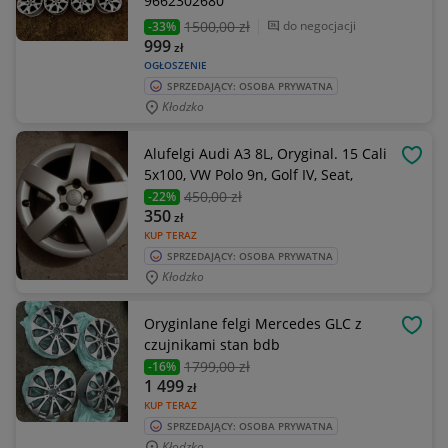
9662302680
1500
,00 zł
do negocjacji
-33%
999
zł
OGŁOSZENIE
SPRZEDAJĄCY: OSOBA PRYWATNA
Kłodzko
Alufelgi Audi A3 8L, Oryginal. 15 Cali
OBSE
5x100, VW Polo 9n, Golf IV, Seat,
450
,00 zł
-22%
350
zł
KUP TERAZ
SPRZEDAJĄCY: OSOBA PRYWATNA
Kłodzko
Oryginlane felgi Mercedes GLC z
OBSE
czujnikami stan bdb
1799
,00 zł
-16%
1 499
zł
KUP TERAZ
SPRZEDAJĄCY: OSOBA PRYWATNA
Kłodzko