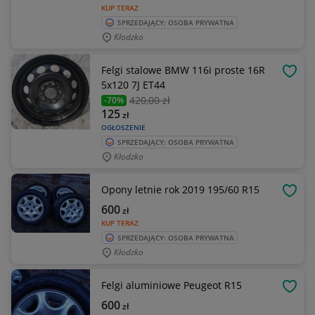
KUP TERAZ
SPRZEDAJĄCY: OSOBA PRYWATNA
Kłodzko
Felgi stalowe BMW 116i proste 16R
OBSE
5x120 7J ET44
420
,00 zł
-70%
125
zł
OGŁOSZENIE
SPRZEDAJĄCY: OSOBA PRYWATNA
Kłodzko
Opony letnie rok 2019 195/60 R15
OBSE
600
zł
KUP TERAZ
SPRZEDAJĄCY: OSOBA PRYWATNA
Kłodzko
Felgi aluminiowe Peugeot R15
OBSE
600
zł