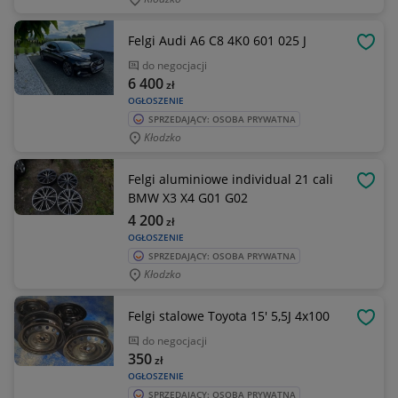
Felgi Audi A6 C8 4K0 601 025 J
OBSE
do negocjacji
6 400
zł
OGŁOSZENIE
SPRZEDAJĄCY: OSOBA PRYWATNA
Kłodzko
Felgi aluminiowe individual 21 cali
OBSE
BMW X3 X4 G01 G02
4 200
zł
OGŁOSZENIE
SPRZEDAJĄCY: OSOBA PRYWATNA
Kłodzko
Felgi stalowe Toyota 15' 5,5J 4x100
OBSE
do negocjacji
350
zł
OGŁOSZENIE
SPRZEDAJĄCY: OSOBA PRYWATNA