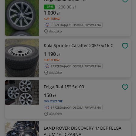
OBSE
1200
,00 zł
-16%
1 000
zł
KUP TERAZ
SPRZEDAJĄCY: OSOBA PRYWATNA
Kłodzko
Kola Sprinter,Carafter 205/75/16 C
OBSE
1 190
zł
KUP TERAZ
SPRZEDAJĄCY: OSOBA PRYWATNA
Kłodzko
Felga Rial 15" 5x100
OBSE
150
zł
OGŁOSZENIE
SPRZEDAJĄCY: OSOBA PRYWATNA
Kłodzko
LAND ROVER DISCOVERY 1/ DEF FELGA
ALUM 16'' CZARNA