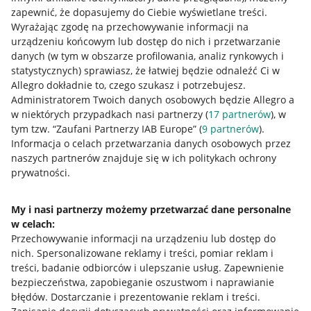
zapewnić, że dopasujemy do Ciebie wyświetlane treści.
Wyrażając zgodę na przechowywanie informacji na
urządzeniu końcowym lub dostęp do nich i przetwarzanie
danych (w tym w obszarze profilowania, analiz rynkowych i
statystycznych) sprawiasz, że łatwiej będzie odnaleźć Ci w
Allegro dokładnie to, czego szukasz i potrzebujesz.
Administratorem Twoich danych osobowych będzie Allegro a
w niektórych przypadkach nasi partnerzy (
17
partnerów
), w
tym tzw. “Zaufani Partnerzy IAB Europe” (
9
partnerów
).
Przydatne informacje
Informacja o celach przetwarzania danych osobowych przez
naszych partnerów znajduje się w ich politykach ochrony
prywatności.
Jak to działa
Napisz do nas
My i nasi partnerzy możemy przetwarzać dane personalne
w celach:
Allegro Gadane dla sprzedających
Przechowywanie informacji na urządzeniu lub dostęp do
Allegro Gadane dla kupujących
nich
.
Spersonalizowane reklamy i treści, pomiar reklam i
treści, badanie odbiorców i ulepszanie usług
.
Zapewnienie
Mapa miejscowości
bezpieczeństwa, zapobieganie oszustwom i naprawianie
błędów
.
Dostarczanie i prezentowanie reklam i treści
.
Informacje prawne