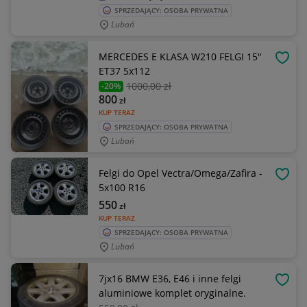
SPRZEDAJĄCY: OSOBA PRYWATNA
Lubań
MERCEDES E KLASA W210 FELGI 15"
OBSE
ET37 5x112
1000
,00 zł
-20%
800
zł
KUP TERAZ
SPRZEDAJĄCY: OSOBA PRYWATNA
Lubań
Felgi do Opel Vectra/Omega/Zafira -
OBSE
5x100 R16
550
zł
KUP TERAZ
SPRZEDAJĄCY: OSOBA PRYWATNA
Lubań
7jx16 BMW E36, E46 i inne felgi
OBSE
aluminiowe komplet oryginalne.