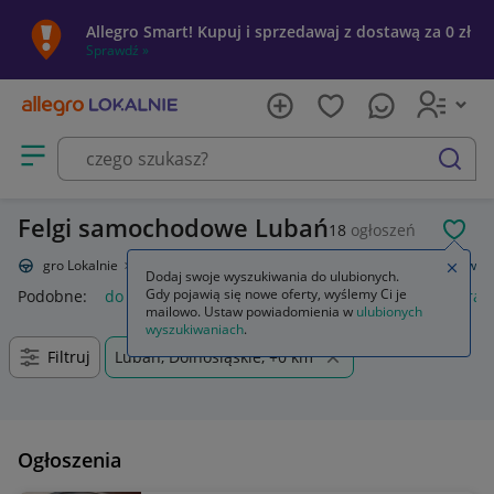
Allegro Smart! Kupuj i sprzedawaj z dostawą za 0 zł
Sprawdź »
Otwórz menu z kategoriami
szukaj
Felgi samochodowe Lubań
18
ogłoszeń
POL
Allegro Lokalnie
Motoryzacja
Opony i felgi
Felgi
Do samochodów
Zamkn
Dodaj swoje wyszukiwania do ulubionych.
Gdy pojawią się nowe oferty, wyślemy Ci je
Podobne:
do samochodów
gaśnica samochodowa
kamera 
mailowo. Ustaw powiadomienia w
ulubionych
wyszukiwaniach
.
Filtruj
Lubań, Dolnośląskie, +0 km
Ogłoszenia