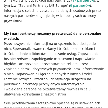
w niektórych przypadkach nasi partnerzy (
17
partnerów
), w
tym tzw. “Zaufani Partnerzy IAB Europe” (
9
partnerów
).
Przydatne informacje
Informacja o celach przetwarzania danych osobowych przez
naszych partnerów znajduje się w ich politykach ochrony
prywatności.
Jak to działa
Napisz do nas
My i nasi partnerzy możemy przetwarzać dane personalne
w celach:
Allegro Gadane dla sprzedających
Przechowywanie informacji na urządzeniu lub dostęp do
Allegro Gadane dla kupujących
nich
.
Spersonalizowane reklamy i treści, pomiar reklam i
treści, badanie odbiorców i ulepszanie usług
.
Zapewnienie
Mapa miejscowości
bezpieczeństwa, zapobieganie oszustwom i naprawianie
błędów
.
Dostarczanie i prezentowanie reklam i treści
.
Informacje prawne
Zapisanie decyzji dotyczących prywatności oraz informowanie
o nich
.
Dopasowanie i łączenie danych z innych źródeł
.
Regulamin
Łączenie różnych urządzeń
.
Identyfikacja urządzeń na
podstawie informacji przesyłanych automatycznie
.
Polityka plików "cookies"
Twoje dane personalne przetwarzamy również w celu
ułatwiania korzystania z naszych stron
Ustawienia plików "cookies"
Cele przetwarzania szczegółowo opisane są w ustawieniach
Udostępnianie lokalizacji