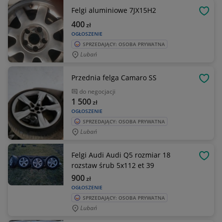
Felgi aluminiowe 7JX15H2
OBSE
400
zł
OGŁOSZENIE
SPRZEDAJĄCY: OSOBA PRYWATNA
Lubań
Przednia felga Camaro SS
OBSE
do negocjacji
1 500
zł
OGŁOSZENIE
SPRZEDAJĄCY: OSOBA PRYWATNA
Lubań
Felgi Audi Audi Q5 rozmiar 18
OBSE
rozstaw śrub 5x112 et 39
900
zł
OGŁOSZENIE
SPRZEDAJĄCY: OSOBA PRYWATNA
Lubań