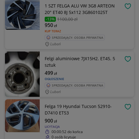
1 SZT FELGA ALU VW 3G8 ARTEON
OBSE
20" ET40 8J 5x112 3G8601025T
1100
,00 zł
-13%
950
zł
KUP TERAZ
SPRZEDAJĄCY: OSOBA PRYWATNA
Lubań
Felgi aluminiowe 7JX15H2. ET45. 5
OBSE
sztuk
499
zł
OGŁOSZENIE
SPRZEDAJĄCY: OSOBA PRYWATNA
Lubań
Felga 19 Hyundai Tucson 52910-
OBSE
D7410 ET53
900
zł
LICYTACJA
00:00:52
do końca
0 osób licytuje