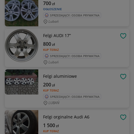
700
zł
OGŁOSZENIE
SPRZEDAJĄCY: OSOBA PRYWATNA
Lubań
Felgi AUDI 17”
OBSE
800
zł
KUP TERAZ
SPRZEDAJĄCY: OSOBA PRYWATNA
Lubań
Felgi aluminiowe
OBSE
200
zł
KUP TERAZ
SPRZEDAJĄCY: OSOBA PRYWATNA
LUBAŃ
Felgi orginalne Audi A6
OBSE
1 500
zł
KUP TERAZ