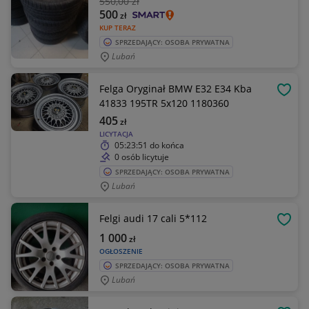
550
,00 zł
500
zł
KUP TERAZ
SPRZEDAJĄCY: OSOBA PRYWATNA
Lubań
Felga Oryginał BMW E32 E34 Kba
OBSE
41833 195TR 5x120 1180360
405
zł
LICYTACJA
05:23:51
do końca
0 osób licytuje
SPRZEDAJĄCY: OSOBA PRYWATNA
Lubań
Felgi audi 17 cali 5*112
OBSE
1 000
zł
OGŁOSZENIE
SPRZEDAJĄCY: OSOBA PRYWATNA
Lubań