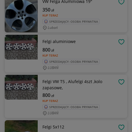
VW Felga Aluminiowa 19"
OBSE
350
zł
KUP TERAZ
SPRZEDAJĄCY: OSOBA PRYWATNA
Lubań
Felgi aluminiowe
OBSE
800
zł
KUP TERAZ
SPRZEDAJĄCY: OSOBA PRYWATNA
LUBAŃ
Felgi VW T5 , Alufelgi 4szt ,kolo
OBSE
zapasowe,
800
zł
KUP TERAZ
SPRZEDAJĄCY: OSOBA PRYWATNA
LUBAŃ
Felgi 5x112
OBSE