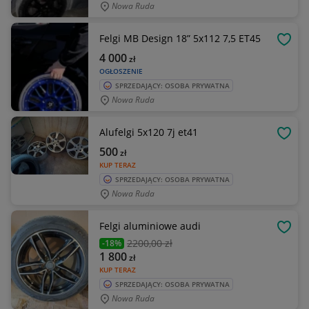
Nowa Ruda
Felgi MB Design 18” 5x112 7,5 ET45
OBSE
4 000
zł
OGŁOSZENIE
SPRZEDAJĄCY: OSOBA PRYWATNA
Nowa Ruda
Alufelgi 5x120 7j et41
OBSE
500
zł
KUP TERAZ
SPRZEDAJĄCY: OSOBA PRYWATNA
Nowa Ruda
Felgi aluminiowe audi
OBSE
2200
,00 zł
-18%
1 800
zł
KUP TERAZ
SPRZEDAJĄCY: OSOBA PRYWATNA
Nowa Ruda