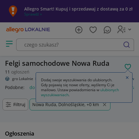
Allegro Smart! Kupuj i sprzedawaj z dostawą za 0 zł
Sprawdź »
Otwórz menu z kategoriami
szukaj
Felgi samochodowe Nowa Ruda
POL
11
ogłoszeń
Zamkn
Allegro Lokalnie
Motoryzacja
Opony i felgi
Felgi
Do samochodów
Dodaj swoje wyszukiwania do ulubionych.
Gdy pojawią się nowe oferty, wyślemy Ci je
Podobne:
do samochodów
gaśnica samochodowa
kamera 
mailowo. Ustaw powiadomienia w
ulubionych
wyszukiwaniach
.
Filtruj
Nowa Ruda, Dolnośląskie, +0 km
Ogłoszenia