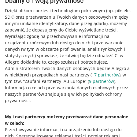
Dbamy o Twoją prywatność
Dzięki plikom cookies i technologiom pokrewnym
(np. piksele,
SDK)
oraz przetwarzaniu Twoich danych osobowych
(między
innymi unikalne identyfikatory, dane przeglądarki)
, możemy
zapewnić, że dopasujemy do Ciebie wyświetlane treści.
Wyrażając zgodę na przechowywanie informacji na
urządzeniu końcowym lub dostęp do nich i przetwarzanie
danych (w tym w obszarze profilowania, analiz rynkowych i
statystycznych) sprawiasz, że łatwiej będzie odnaleźć Ci w
Allegro dokładnie to, czego szukasz i potrzebujesz.
Administratorem Twoich danych osobowych będzie Allegro a
w niektórych przypadkach nasi partnerzy (
17
partnerów
), w
tym tzw. “Zaufani Partnerzy IAB Europe” (
9
partnerów
).
Przydatne informacje
Informacja o celach przetwarzania danych osobowych przez
naszych partnerów znajduje się w ich politykach ochrony
prywatności.
Jak to działa
Napisz do nas
My i nasi partnerzy możemy przetwarzać dane personalne
w celach:
Allegro Gadane dla sprzedających
Przechowywanie informacji na urządzeniu lub dostęp do
Allegro Gadane dla kupujących
nich
.
Spersonalizowane reklamy i treści, pomiar reklam i