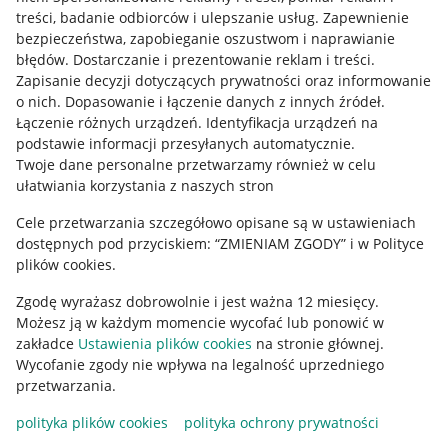
treści, badanie odbiorców i ulepszanie usług
.
Zapewnienie
Mapa miejscowości
bezpieczeństwa, zapobieganie oszustwom i naprawianie
błędów
.
Dostarczanie i prezentowanie reklam i treści
.
Informacje prawne
Zapisanie decyzji dotyczących prywatności oraz informowanie
o nich
.
Dopasowanie i łączenie danych z innych źródeł
.
Regulamin
Łączenie różnych urządzeń
.
Identyfikacja urządzeń na
podstawie informacji przesyłanych automatycznie
.
Polityka plików "cookies"
Twoje dane personalne przetwarzamy również w celu
ułatwiania korzystania z naszych stron
Ustawienia plików "cookies"
Cele przetwarzania szczegółowo opisane są w ustawieniach
Udostępnianie lokalizacji
dostępnych pod przyciskiem: “ZMIENIAM ZGODY” i w Polityce
Informacje dla Aktu o Usługach Cyfrowych
plików cookies.
Zgodę wyrażasz dobrowolnie i jest ważna 12 miesięcy.
Pobierz aplikację
Możesz ją w każdym momencie wycofać lub ponowić w
zakładce
Ustawienia plików cookies
na stronie głównej.
Wycofanie zgody nie wpływa na legalność uprzedniego
przetwarzania.
polityka plików cookies
polityka ochrony prywatności