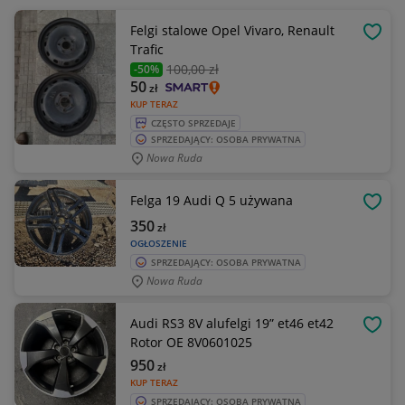
Felgi stalowe Opel Vivaro, Renault
OBSE
Trafic
100
,00 zł
-50%
50
zł
KUP TERAZ
CZĘSTO SPRZEDAJE
SPRZEDAJĄCY: OSOBA PRYWATNA
Nowa Ruda
Felga 19 Audi Q 5 używana
OBSE
350
zł
OGŁOSZENIE
SPRZEDAJĄCY: OSOBA PRYWATNA
Nowa Ruda
Audi RS3 8V alufelgi 19” et46 et42
OBSE
Rotor OE 8V0601025
950
zł
KUP TERAZ
SPRZEDAJĄCY: OSOBA PRYWATNA