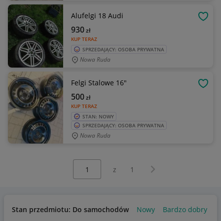
Alufelgi 18 Audi
OBSE
930
zł
KUP TERAZ
SPRZEDAJĄCY: OSOBA PRYWATNA
Nowa Ruda
Felgi Stalowe 16"
OBSE
500
zł
KUP TERAZ
STAN: NOWY
SPRZEDAJĄCY: OSOBA PRYWATNA
Nowa Ruda
Wybierz stronę:
Następna strona
z
1
Stan przedmiotu: Do samochodów
Nowy
Bardzo dobry
U