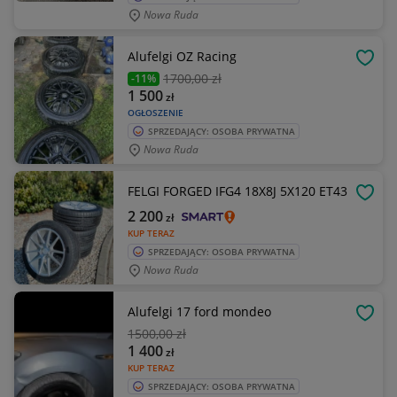
Nowa Ruda
Alufelgi OZ Racing
OBSE
1700
,00 zł
-11%
1 500
zł
OGŁOSZENIE
SPRZEDAJĄCY: OSOBA PRYWATNA
Nowa Ruda
FELGI FORGED IFG4 18X8J 5X120 ET43
OBSE
2 200
zł
KUP TERAZ
SPRZEDAJĄCY: OSOBA PRYWATNA
Nowa Ruda
Alufelgi 17 ford mondeo
OBSE
1500
,00 zł
1 400
zł
KUP TERAZ
SPRZEDAJĄCY: OSOBA PRYWATNA