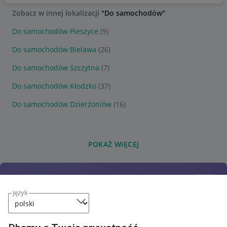
Zobacz w innej lokalizacji
"Do samochodów"
Do samochodów Pieszyce
(9)
Do samochodów Bielawa
(26)
Do samochodów Szczytna
(7)
Do samochodów Kłodzko
(37)
Do samochodów Dzierżoniów
(16)
POKAŻ WIĘCEJ
język