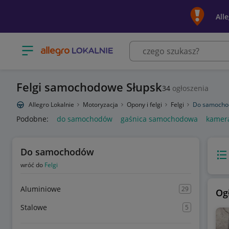
All
Otwórz menu z kategoriami
Felgi samochodowe Słupsk
34
ogłoszenia
Allegro Lokalnie
Motoryzacja
Opony i felgi
Felgi
Do samoch
Podobne:
do samochodów
gaśnica samochodowa
kamer
Do samochodów
Wido
wróć do
Felgi
Aluminiowe
29
Og
Stalowe
5