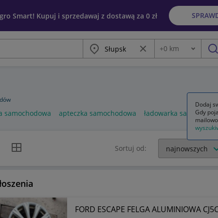
SPRAW
egro Smart! Kupuj i sprzedawaj z dostawą za 0 zł
Miasto
Wyczyść frazę
+
0
km
Odległość
szu
odów
Dodaj sw
Gdy poja
a samochodowa
apteczka samochodowa
ładowarka samochod
mailowo
wyszuki
k listy
Widok siatki
Sortuj od:
łoszenia
FORD ESCAPE FELGA ALUMINIOWA CJ5C