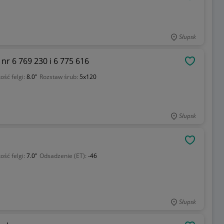
Słupsk
nr 6 769 230 i 6 775 616
OBSERWU
ość felgi:
8.0"
Rozstaw śrub:
5x120
Słupsk
OBSERWU
ość felgi:
7.0"
Odsadzenie (ET):
-46
Słupsk