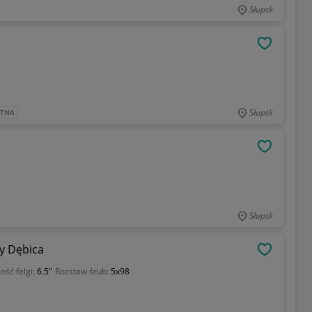
Słupsk
OBSERWU
Słupsk
ATNA
OBSERWU
Słupsk
ny Dębica
OBSERWU
ość felgi:
6.5"
Rozstaw śrub:
5x98