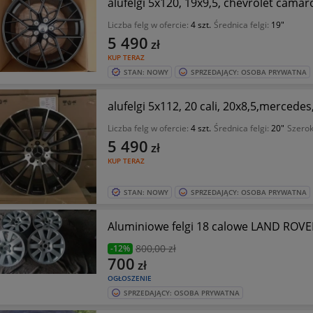
alufelgi 5x120, 19x9,5, chevrolet cama
Liczba felg w ofercie:
4 szt.
Średnica felgi:
19"
5 490
zł
KUP TERAZ
STAN: NOWY
SPRZEDAJĄCY: OSOBA PRYWATNA
alufelgi 5x112, 20 cali, 20x8,5,mercedes,to
Liczba felg w ofercie:
4 szt.
Średnica felgi:
20"
Szerok
5 490
zł
KUP TERAZ
STAN: NOWY
SPRZEDAJĄCY: OSOBA PRYWATNA
Aluminiowe felgi 18 calowe LAND ROV
800
,00 zł
-12%
700
zł
OGŁOSZENIE
SPRZEDAJĄCY: OSOBA PRYWATNA