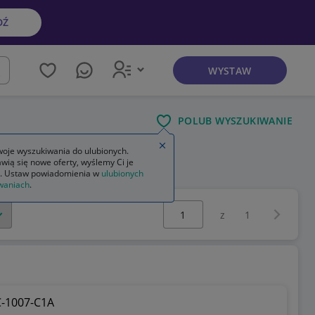
DŹ
WYSTAW
kaj
POLUB WYSZUKIWANIE
Zamknij wskazówkę
oje wyszukiwania do ulubionych.
wią się nowe oferty, wyślemy Ci je
owa
. Ustaw powiadomienia w
ulubionych
waniach
.
Wybierz stronę:
Następna 
z
1
-1007-C1A