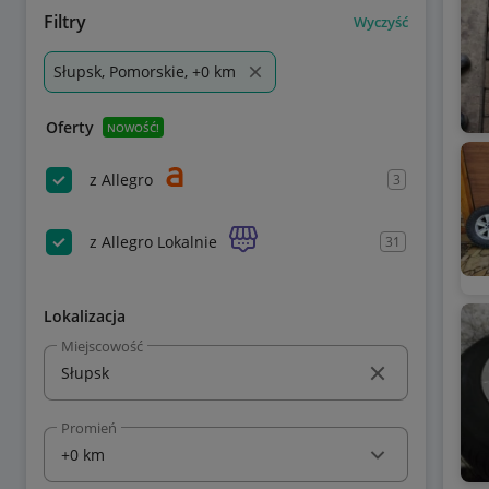
Filtry
Wyczyść
Słupsk, Pomorskie, +0 km
Oferty
NOWOŚĆ!
z Allegro
3
z Allegro Lokalnie
31
Lokalizacja
Miejscowość
Promień