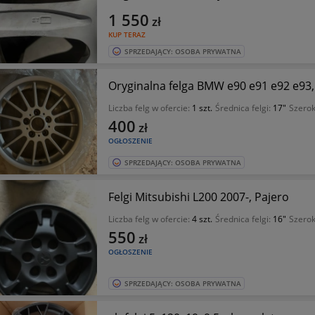
1 550
zł
KUP TERAZ
SPRZEDAJĄCY: OSOBA PRYWATNA
Oryginalna felga BMW e90 e91 e92 e93, 
Liczba felg w ofercie:
1 szt.
Średnica felgi:
17"
Szerok
400
zł
OGŁOSZENIE
SPRZEDAJĄCY: OSOBA PRYWATNA
Felgi Mitsubishi L200 2007-, Pajero
Liczba felg w ofercie:
4 szt.
Średnica felgi:
16"
Szerok
550
zł
OGŁOSZENIE
SPRZEDAJĄCY: OSOBA PRYWATNA