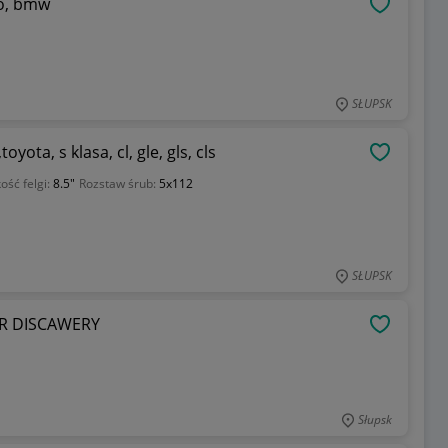
ro, bmw
OBSERWU
SŁUPSK
yota, s klasa, cl, gle, gls, cls
OBSERWU
ość felgi:
8.5"
Rozstaw śrub:
5x112
SŁUPSK
ER DISCAWERY
OBSERWU
Słupsk