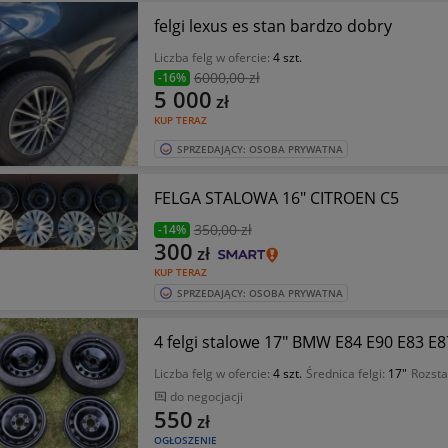
felgi lexus es stan bardzo dobry
Liczba felg w ofercie:
4 szt.
6000
,00 zł
-16%
5 000
zł
KUP TERAZ
SPRZEDAJĄCY: OSOBA PRYWATNA
FELGA STALOWA 16" CITROEN C5
350
,00 zł
-14%
300
zł
KUP TERAZ
SPRZEDAJĄCY: OSOBA PRYWATNA
4 felgi stalowe 17" BMW E84 E90 E83 E8
Liczba felg w ofercie:
4 szt.
Średnica felgi:
17"
Rozsta
do negocjacji
550
zł
OGŁOSZENIE