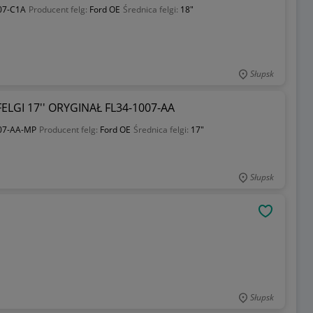
07-C1A
Producent felg:
Ford OE
Średnica felgi:
18"
Słupsk
LGI 17'' ORYGINAŁ FL34-1007-AA
07-AA-MP
Producent felg:
Ford OE
Średnica felgi:
17"
Słupsk
OBSERWU
Słupsk