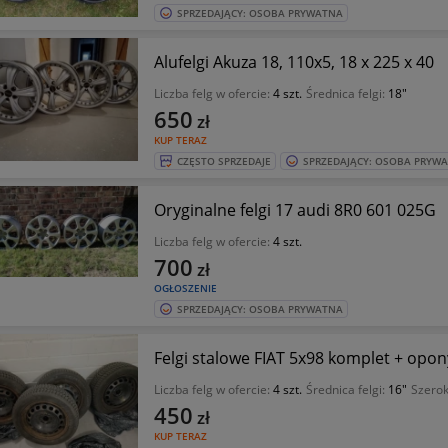
SPRZEDAJĄCY: OSOBA PRYWATNA
Alufelgi Akuza 18, 110x5, 18 x 225 x 40
Liczba felg w ofercie:
4 szt.
Średnica felgi:
18"
650
zł
KUP TERAZ
CZĘSTO SPRZEDAJE
SPRZEDAJĄCY: OSOBA PRYW
Oryginalne felgi 17 audi 8R0 601 025G
Liczba felg w ofercie:
4 szt.
700
zł
OGŁOSZENIE
SPRZEDAJĄCY: OSOBA PRYWATNA
Felgi stalowe FIAT 5x98 komplet + opo
Liczba felg w ofercie:
4 szt.
Średnica felgi:
16"
Szerok
450
zł
KUP TERAZ