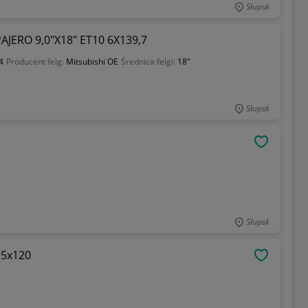
Słupsk
JERO 9,0"X18" ET10 6X139,7
4
Producent felg:
Mitsubishi OE
Średnica felgi:
18"
Słupsk
OBSERWU
Słupsk
 5x120
OBSERWU