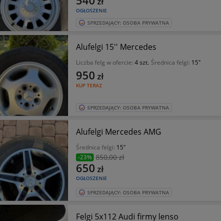
zł
OGŁOSZENIE
SPRZEDAJĄCY: OSOBA PRYWATNA
Alufelgi 15'' Mercedes
Liczba felg w ofercie:
4 szt.
Średnica felgi:
15"
950
zł
KUP TERAZ
SPRZEDAJĄCY: OSOBA PRYWATNA
Alufelgi Mercedes AMG
Średnica felgi:
15"
850
,00 zł
-23%
650
zł
OGŁOSZENIE
SPRZEDAJĄCY: OSOBA PRYWATNA
Felgi 5x112 Audi firmy lenso