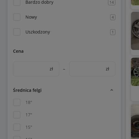
Bardzo dobry
14
Nowy
4
Uszkodzony
1
Cena
zł
–
zł
Średnica felgi
18"
17"
15"