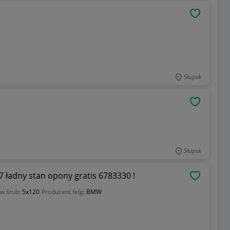
OBSERWU
Słupsk
OBSERWU
Słupsk
7 ładny stan opony gratis 6783330 !
OBSERWU
w śrub:
5x120
Producent felg:
BMW