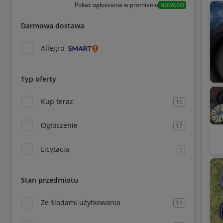
Pokaż ogłoszenia w promieniu
NOWOŚĆ!
Darmowa dostawa
Allegro
Typ oferty
Kup teraz
16
Ogłoszenie
17
Licytacja
1
Stan przedmiotu
Ze śladami użytkowania
15