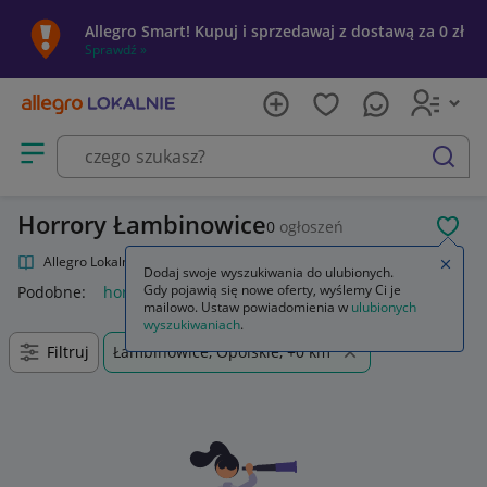
Allegro Smart! Kupuj i sprzedawaj z dostawą za 0 zł
Sprawdź »
Otwórz menu z kategoriami
szukaj
Horrory Łambinowice
0
ogłoszeń
POL
Allegro Lokalnie
Kultura i rozrywka
Filmy
Horrory
Zamkn
Dodaj swoje wyszukiwania do ulubionych.
Gdy pojawią się nowe oferty, wyślemy Ci je
Podobne:
horrory
horror
horrory dvd
horrory blu ray
ho
mailowo. Ustaw powiadomienia w
ulubionych
wyszukiwaniach
.
Filtruj
Łambinowice, Opolskie, +0 km