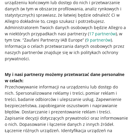
urządzeniu końcowym lub dostęp do nich i przetwarzanie
danych (w tym w obszarze profilowania, analiz rynkowych i
statystycznych) sprawiasz, że łatwiej będzie odnaleźć Ci w
Allegro dokładnie to, czego szukasz i potrzebujesz.
Przydatne informacje
Administratorem Twoich danych osobowych będzie Allegro a
w niektórych przypadkach nasi partnerzy (
17
partnerów
), w
Jak to działa
tym tzw. “Zaufani Partnerzy IAB Europe” (
9
partnerów
).
Informacja o celach przetwarzania danych osobowych przez
Napisz do nas
naszych partnerów znajduje się w ich politykach ochrony
prywatności.
Allegro Gadane dla sprzedających
Allegro Gadane dla kupujących
My i nasi partnerzy możemy przetwarzać dane personalne
Mapa miejscowości
w celach:
Przechowywanie informacji na urządzeniu lub dostęp do
nich
.
Spersonalizowane reklamy i treści, pomiar reklam i
Informacje prawne
treści, badanie odbiorców i ulepszanie usług
.
Zapewnienie
bezpieczeństwa, zapobieganie oszustwom i naprawianie
Regulamin
błędów
.
Dostarczanie i prezentowanie reklam i treści
.
Polityka plików "cookies"
Zapisanie decyzji dotyczących prywatności oraz informowanie
o nich
.
Dopasowanie i łączenie danych z innych źródeł
.
Ustawienia plików "cookies"
Łączenie różnych urządzeń
.
Identyfikacja urządzeń na