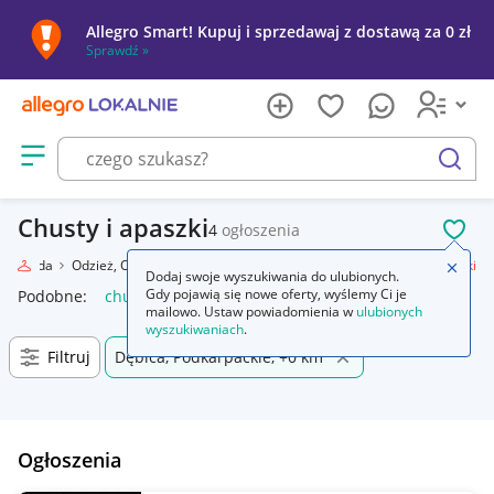
Allegro Smart! Kupuj i sprzedawaj z dostawą za 0 zł
Sprawdź »
Otwórz menu z kategoriami
szukaj
Chusty i apaszki
4
ogłoszenia
POL
Moda
Odzież, Obuwie, Dodatki
Galanteria i dodatki
Chusty i apaszki
Zamkn
Dodaj swoje wyszukiwania do ulubionych.
Gdy pojawią się nowe oferty, wyślemy Ci je
Podobne:
chusty i apaszki
mailowo. Ustaw powiadomienia w
ulubionych
wyszukiwaniach
.
Filtruj
Dębica, Podkarpackie, +0 km
Ogłoszenia