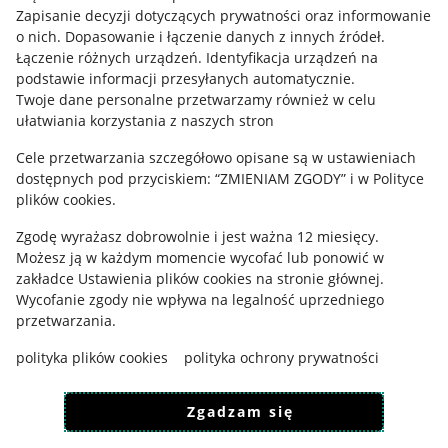
Informacje prawne
Zapisanie decyzji dotyczących prywatności oraz informowanie
o nich
.
Dopasowanie i łączenie danych z innych źródeł
.
Regulamin
Łączenie różnych urządzeń
.
Identyfikacja urządzeń na
podstawie informacji przesyłanych automatycznie
.
Polityka plików "cookies"
Twoje dane personalne przetwarzamy również w celu
ułatwiania korzystania z naszych stron
Ustawienia plików "cookies"
Cele przetwarzania szczegółowo opisane są w ustawieniach
Udostępnianie lokalizacji
dostępnych pod przyciskiem: “ZMIENIAM ZGODY” i w Polityce
Informacje dla Aktu o Usługach Cyfrowych
plików cookies.
Zgodę wyrażasz dobrowolnie i jest ważna 12 miesięcy.
Pobierz aplikację
Możesz ją w każdym momencie wycofać lub ponowić w
zakładce
Ustawienia plików cookies
na stronie głównej.
Wycofanie zgody nie wpływa na legalność uprzedniego
przetwarzania.
polityka plików cookies
polityka ochrony prywatności
Zgadzam się