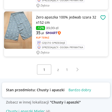
SPRZEDAJĄCY: OSOBA PRYWATNA
Dębica
Zero apaszka 100% jedwab szara 32
OBSE
x152 cm
39
,99 zł
-12%
35
zł
KUP TERAZ
CZĘSTO SPRZEDAJE
SPRZEDAJĄCY: OSOBA PRYWATNA
Dębica
Wybierz stronę:
Następna strona
z
1
Stan przedmiotu: Chusty i apaszki
Bardzo dobry
Zobacz w innej lokalizacji
"Chusty i apaszki"
Chusty i apaszki Mielec
(4)