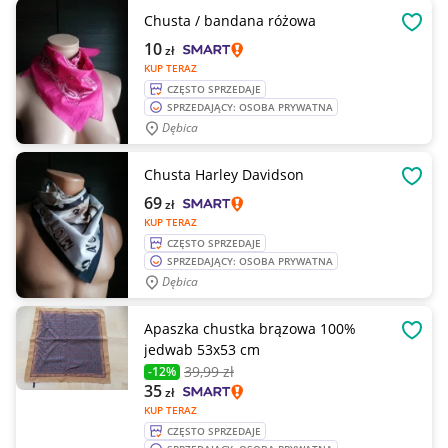
Chusta / bandana różowa
OBSE
10
zł
KUP TERAZ
CZĘSTO SPRZEDAJE
SPRZEDAJĄCY: OSOBA PRYWATNA
Dębica
Chusta Harley Davidson
OBSE
69
zł
KUP TERAZ
CZĘSTO SPRZEDAJE
SPRZEDAJĄCY: OSOBA PRYWATNA
Dębica
Apaszka chustka brązowa 100%
OBSE
jedwab 53x53 cm
39
,99 zł
-12%
35
zł
KUP TERAZ
CZĘSTO SPRZEDAJE