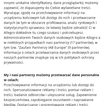
innymi unikalne identyfikatory, dane przeglądarki)
, możemy
zapewnić, że dopasujemy do Ciebie wyświetlane treści.
Wyrażając zgodę na przechowywanie informacji na
urządzeniu końcowym lub dostęp do nich i przetwarzanie
danych (w tym w obszarze profilowania, analiz rynkowych i
statystycznych) sprawiasz, że łatwiej będzie odnaleźć Ci w
Allegro dokładnie to, czego szukasz i potrzebujesz.
Administratorem Twoich danych osobowych będzie Allegro a
w niektórych przypadkach nasi partnerzy (
17
partnerów
), w
tym tzw. “Zaufani Partnerzy IAB Europe” (
9
partnerów
).
Przydatne informacje
Informacja o celach przetwarzania danych osobowych przez
naszych partnerów znajduje się w ich politykach ochrony
prywatności.
Jak to działa
Napisz do nas
My i nasi partnerzy możemy przetwarzać dane personalne
w celach:
Allegro Gadane dla sprzedających
Przechowywanie informacji na urządzeniu lub dostęp do
Allegro Gadane dla kupujących
nich
.
Spersonalizowane reklamy i treści, pomiar reklam i
treści, badanie odbiorców i ulepszanie usług
.
Zapewnienie
Mapa miejscowości
bezpieczeństwa, zapobieganie oszustwom i naprawianie
błędów
.
Dostarczanie i prezentowanie reklam i treści
.