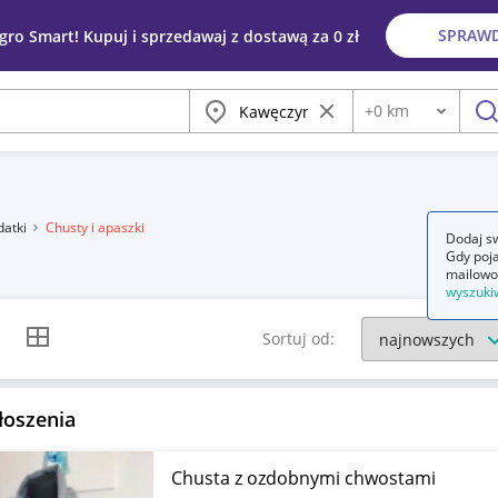
SPRAW
egro Smart! Kupuj i sprzedawaj z dostawą za 0 zł
Miasto
Wyczyść frazę
+
0
km
Odległość
szu
datki
Chusty i apaszki
Dodaj sw
Gdy poja
mailowo
wyszuki
k listy
Widok siatki
Sortuj od:
łoszenia
Chusta z ozdobnymi chwostami