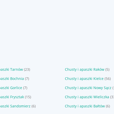
paszki Tarnów
(23)
Chusty i apaszki Raków
(5)
paszki Bochnia
(7)
Chusty i apaszki Kielce
(56)
paszki Gorlice
(7)
Chusty i apaszki Nowy Sącz
(
paszki Frysztak
(15)
Chusty i apaszki Wieliczka
(3
paszki Sandomierz
(6)
Chusty i apaszki Bałtów
(6)