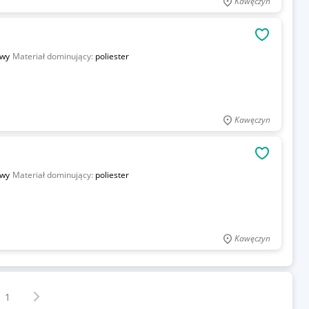
Kawęczyn
OBSERWU
owy
Materiał dominujący:
poliester
Kawęczyn
OBSERWU
owy
Materiał dominujący:
poliester
Kawęczyn
Następna strona
z
1