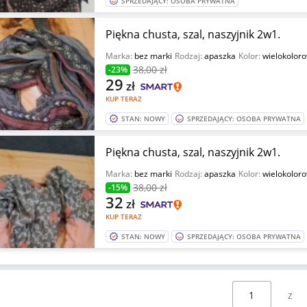
SPRZEDAJĄCY: OSOBA PRYWATNA
Piękna chusta, szal, naszyjnik 2w1.
Marka:
bez marki
Rodzaj:
apaszka
Kolor:
wielokolor
38
,00 zł
-23%
29
zł
KUP TERAZ
STAN: NOWY
SPRZEDAJĄCY: OSOBA PRYWATNA
Piękna chusta, szal, naszyjnik 2w1.
Marka:
bez marki
Rodzaj:
apaszka
Kolor:
wielokolor
38
,00 zł
-15%
32
zł
KUP TERAZ
STAN: NOWY
SPRZEDAJĄCY: OSOBA PRYWATNA
Wybierz stronę: