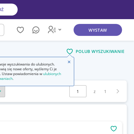
DŹ
WYSTAW
kaj
POLUB WYSZUKIWANIE
Zamknij wskazówkę
oje wyszukiwania do ulubionych.
wią się nowe oferty, wyślemy Ci je
. Ustaw powiadomienia w
ulubionych
waniach
.
Wybierz stronę:
Następna 
z
1
OBSERWU