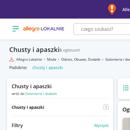
All
Otwórz menu z kategoriami
Chusty i apaszki
5
ogłoszeń
Allegro Lokalnie
Moda
Odzież, Obuwie, Dodatki
Galanteria i do
Podobne:
chusty i apaszki
Chusty i apaszki
Wido
wróć do
Galanteria i dodatki
Chusty i apaszki
5
Og
Filtry
Wyczyść