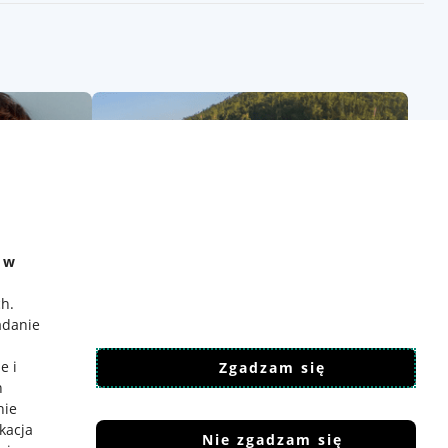
e w
ch
.
adanie
e i
Zgadzam się
h
nie
ikacja
Nie zgadzam się