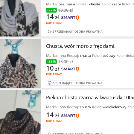
Marka:
bez marki
Rodzaj:
chusta
Kolor:
szary
Kolor 
18
,00 zł
-22%
14
zł
KUP TERAZ
SPRZEDAJĄCY: OSOBA PRYWATNA
Chusta, wzór moro z frędzlami.
Marka:
inna
Rodzaj:
chusta
Kolor:
beżowy
Kolor dod
15
,00 zł
-33%
10
zł
KUP TERAZ
SPRZEDAJĄCY: OSOBA PRYWATNA
Piękna chusta czarna w kwiatuszki 100
Marka:
inna
Rodzaj:
chusta
Kolor:
wielokolorowy
Kol
14
zł
KUP TERAZ