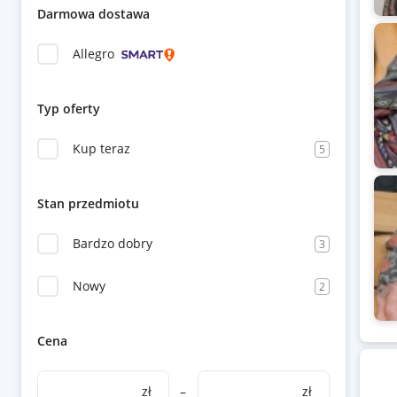
Darmowa dostawa
Allegro
Typ oferty
Kup teraz
5
Stan przedmiotu
Bardzo dobry
3
Nowy
2
Cena
zł
–
zł