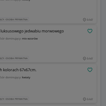
Łódź
ĄCY: OSOBA PRYWATNA
Śliczna apaszka z najszlachetniejszego i luksusowego jedwabiu morwowego
OBSERWU
zór dominujący:
mix wzorów
Łódź
ĄCY: OSOBA PRYWATNA
h kolorach 67x67cm.
OBSERWU
zór dominujący:
kwiaty
Łódź
ĄCY: OSOBA PRYWATNA