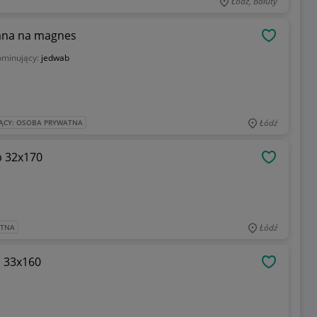
Łódź, Bałuty
nana na magnes
OBSERWU
ominujący:
jedwab
Łódź
ĄCY: OSOBA PRYWATNA
b 32x170
OBSERWU
Łódź
ATNA
b 33x160
OBSERWU