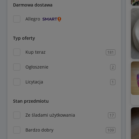
Darmowa dostawa
Allegro
Typ oferty
Kup teraz
181
Ogłoszenie
2
Licytacja
1
Stan przedmiotu
Ze śladami użytkowania
17
Bardzo dobry
109