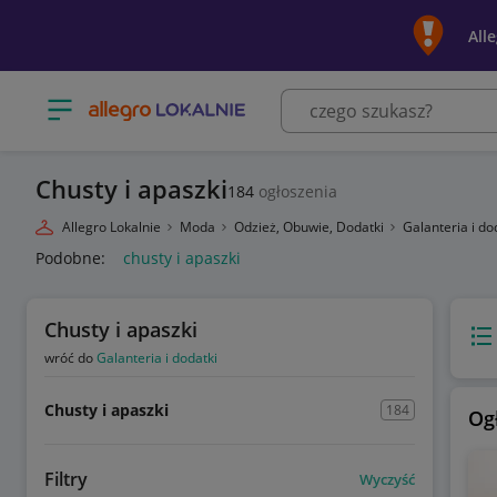
All
Otwórz menu z kategoriami
Chusty i apaszki
184
ogłoszenia
Allegro Lokalnie
Moda
Odzież, Obuwie, Dodatki
Galanteria i do
Podobne:
chusty i apaszki
Chusty i apaszki
Wido
wróć do
Galanteria i dodatki
Chusty i apaszki
184
Og
Filtry
Wyczyść