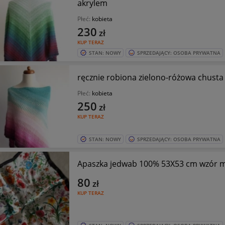
akrylem
Płeć:
kobieta
230
zł
KUP TERAZ
STAN: NOWY
SPRZEDAJĄCY: OSOBA PRYWATNA
ręcznie robiona zielono-różowa chusta 
Płeć:
kobieta
250
zł
KUP TERAZ
STAN: NOWY
SPRZEDAJĄCY: OSOBA PRYWATNA
Apaszka jedwab 100% 53X53 cm wzór 
80
zł
KUP TERAZ