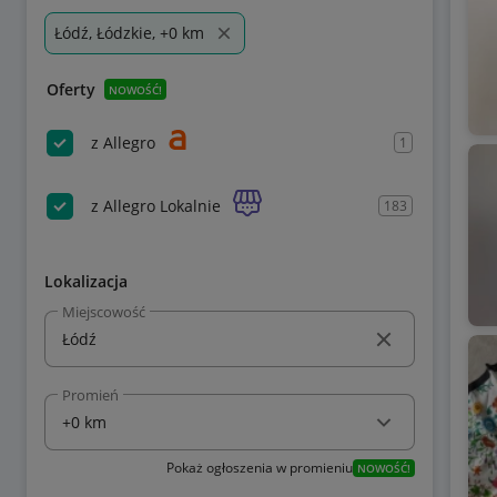
Łódź, Łódzkie, +0 km
Oferty
NOWOŚĆ!
z Allegro
1
z Allegro Lokalnie
183
Lokalizacja
Miejscowość
Promień
Pokaż ogłoszenia w promieniu
NOWOŚĆ!