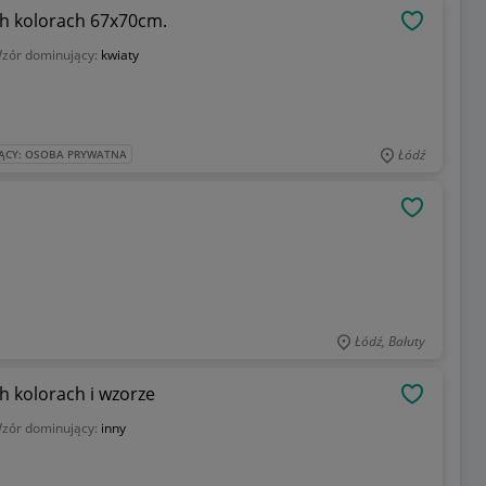
h kolorach 67x70cm.
OBSERWU
zór dominujący:
kwiaty
Łódź
ĄCY: OSOBA PRYWATNA
OBSERWU
Łódź, Bałuty
 kolorach i wzorze
OBSERWU
zór dominujący:
inny