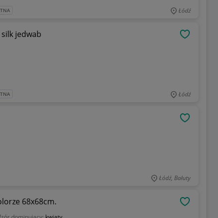
Łódź
ATNA
100% silk jedwab
OBSERWU
Łódź
ATNA
OBSERWU
Łódź, Bałuty
olorze 68x68cm.
OBSERWU
zór dominujący:
kwiaty