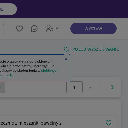
DŹ
WYSTAW
kaj
POLUB WYSZUKIWANIE
Zamknij wskazówkę
oje wyszukiwania do ulubionych.
wią się nowe oferty, wyślemy Ci je
. Ustaw powiadomienia w
ulubionych
waniach
.
Wybierz stronę:
Następna 
z
4
ęcznie z mieszanki bawełny z
OBSERWU