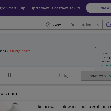
SPRAW
egro Smart! Kupuj i sprzedawaj z dostawą za 0 zł
Miasto
Wyczyść frazę
+
0
km
Odległość
szu
datki
Chusty i apaszki
Dodaj sw
Gdy poja
mailowo
wyszuki
k listy
Widok siatki
Sortuj od:
łoszenia
kolorowa cieniowana chusta zrobiona r