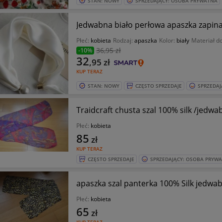
STAN: NOWY
SPRZEDAJĄCY: OSOBA PRYWATNA
Jedwabna biało perłowa apaszka zapi
Płeć:
kobieta
Rodzaj:
apaszka
Kolor:
biały
Materiał d
36
,95 zł
-10%
32
,95
zł
KUP TERAZ
STAN: NOWY
CZĘSTO SPRZEDAJE
SPRZEDAJ
Traidcraft chusta szal 100% silk /jedwa
Płeć:
kobieta
85
zł
KUP TERAZ
CZĘSTO SPRZEDAJE
SPRZEDAJĄCY: OSOBA PRYW
apaszka szal panterka 100% Silk jedwa
Płeć:
kobieta
65
zł