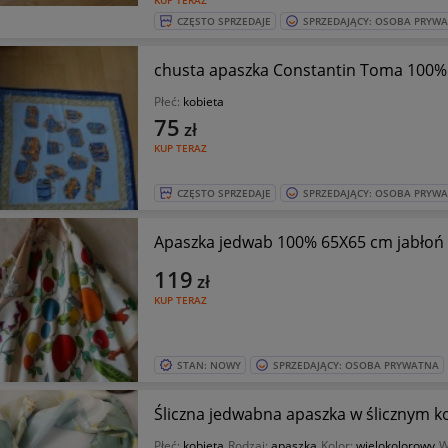
KUP TERAZ
CZĘSTO SPRZEDAJE
SPRZEDAJĄCY: OSOBA PRYW
chusta apaszka Constantin Toma 
Płeć:
kobieta
75
zł
KUP TERAZ
CZĘSTO SPRZEDAJE
SPRZEDAJĄCY: OSOBA PRYW
Apaszka jedwab 100% 65X65 cm jabłoń
119
zł
KUP TERAZ
STAN: NOWY
SPRZEDAJĄCY: OSOBA PRYWATNA
Śliczna jedwabna apaszka w ślicznym k
Płeć:
kobieta
Rodzaj:
apaszka
Kolor:
wielokolorowy
W