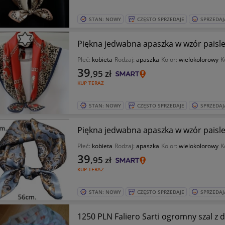
STAN: NOWY
CZĘSTO SPRZEDAJE
SPRZEDAJ
Piękna jedwabna apaszka w wzór paisl
Płeć:
kobieta
Rodzaj:
apaszka
Kolor:
wielokolorowy
K
39
,95
zł
KUP TERAZ
STAN: NOWY
CZĘSTO SPRZEDAJE
SPRZEDAJ
Piękna jedwabna apaszka w wzór paisl
Płeć:
kobieta
Rodzaj:
apaszka
Kolor:
wielokolorowy
K
39
,95
zł
KUP TERAZ
STAN: NOWY
CZĘSTO SPRZEDAJE
SPRZEDAJ
1250 PLN Faliero Sarti ogromny szal z