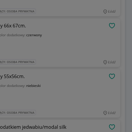
Łódź
ĄCY: OSOBA PRYWATNA
ey 66x 67cm.
OBSERWU
olor dodatkowy:
czerwony
Łódź
ĄCY: OSOBA PRYWATNA
ey 55x56cm.
OBSERWU
olor dodatkowy:
niebieski
Łódź
ĄCY: OSOBA PRYWATNA
 dodatkiem jedwabiu/modal silk
OBSERWU