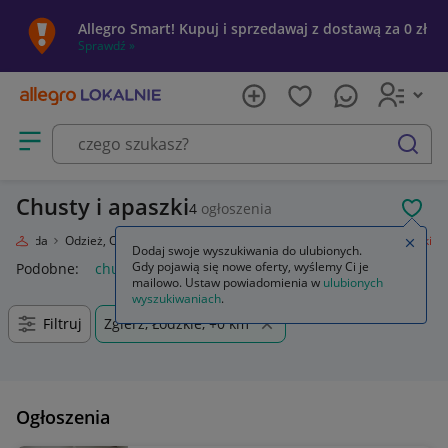
Allegro Smart! Kupuj i sprzedawaj z dostawą za 0 zł
Sprawdź »
Otwórz menu z kategoriami
szukaj
Chusty i apaszki
4
ogłoszenia
POL
Moda
Odzież, Obuwie, Dodatki
Galanteria i dodatki
Chusty i apaszki
Zamkn
Dodaj swoje wyszukiwania do ulubionych.
Gdy pojawią się nowe oferty, wyślemy Ci je
Podobne:
chusty i apaszki
mailowo. Ustaw powiadomienia w
ulubionych
wyszukiwaniach
.
Filtruj
Zgierz, Łódzkie, +0 km
Ogłoszenia