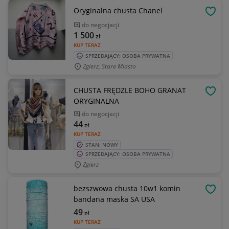
Oryginalna chusta Chanel
OBSE
do negocjacji
1 500
zł
KUP TERAZ
SPRZEDAJĄCY: OSOBA PRYWATNA
Zgierz, Stare Miasto
CHUSTA FRĘDZLE BOHO GRANAT
OBSE
ORYGINALNA
do negocjacji
44
zł
KUP TERAZ
STAN: NOWY
SPRZEDAJĄCY: OSOBA PRYWATNA
Zgierz
bezszwowa chusta 10w1 komin
OBSE
bandana maska SA USA
49
zł
KUP TERAZ