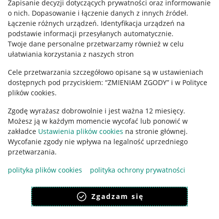
Zapisanie decyzji dotyczących prywatności oraz informowanie
o nich
.
Dopasowanie i łączenie danych z innych źródeł
.
Regulamin
Łączenie różnych urządzeń
.
Identyfikacja urządzeń na
podstawie informacji przesyłanych automatycznie
.
Polityka plików "cookies"
Twoje dane personalne przetwarzamy również w celu
ułatwiania korzystania z naszych stron
Ustawienia plików "cookies"
Cele przetwarzania szczegółowo opisane są w ustawieniach
Udostępnianie lokalizacji
dostępnych pod przyciskiem: “ZMIENIAM ZGODY” i w Polityce
Informacje dla Aktu o Usługach Cyfrowych
plików cookies.
Zgodę wyrażasz dobrowolnie i jest ważna 12 miesięcy.
Pobierz aplikację
Możesz ją w każdym momencie wycofać lub ponowić w
zakładce
Ustawienia plików cookies
na stronie głównej.
Wycofanie zgody nie wpływa na legalność uprzedniego
przetwarzania.
polityka plików cookies
polityka ochrony prywatności
Zgadzam się