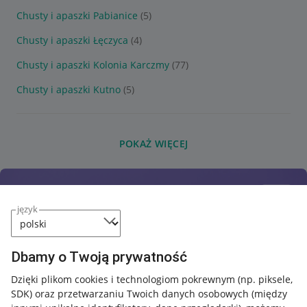
Chusty i apaszki Pabianice
(5)
Chusty i apaszki Łęczyca
(4)
Chusty i apaszki Kolonia Karczmy
(77)
Chusty i apaszki Kutno
(5)
POKAŻ WIĘCEJ
język
Dbamy o Twoją prywatność
Dzięki plikom cookies i technologiom pokrewnym
(np. piksele,
SDK)
oraz przetwarzaniu Twoich danych osobowych
(między