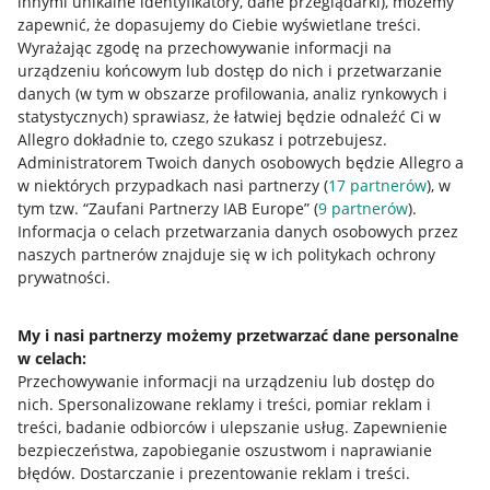
innymi unikalne identyfikatory, dane przeglądarki)
, możemy
zapewnić, że dopasujemy do Ciebie wyświetlane treści.
Wyrażając zgodę na przechowywanie informacji na
urządzeniu końcowym lub dostęp do nich i przetwarzanie
danych (w tym w obszarze profilowania, analiz rynkowych i
statystycznych) sprawiasz, że łatwiej będzie odnaleźć Ci w
Allegro dokładnie to, czego szukasz i potrzebujesz.
Administratorem Twoich danych osobowych będzie Allegro a
w niektórych przypadkach nasi partnerzy (
17
partnerów
), w
tym tzw. “Zaufani Partnerzy IAB Europe” (
9
partnerów
).
Przydatne informacje
Informacja o celach przetwarzania danych osobowych przez
naszych partnerów znajduje się w ich politykach ochrony
prywatności.
Jak to działa
Napisz do nas
My i nasi partnerzy możemy przetwarzać dane personalne
w celach:
Allegro Gadane dla sprzedających
Przechowywanie informacji na urządzeniu lub dostęp do
Allegro Gadane dla kupujących
nich
.
Spersonalizowane reklamy i treści, pomiar reklam i
treści, badanie odbiorców i ulepszanie usług
.
Zapewnienie
Mapa miejscowości
bezpieczeństwa, zapobieganie oszustwom i naprawianie
błędów
.
Dostarczanie i prezentowanie reklam i treści
.
Informacje prawne