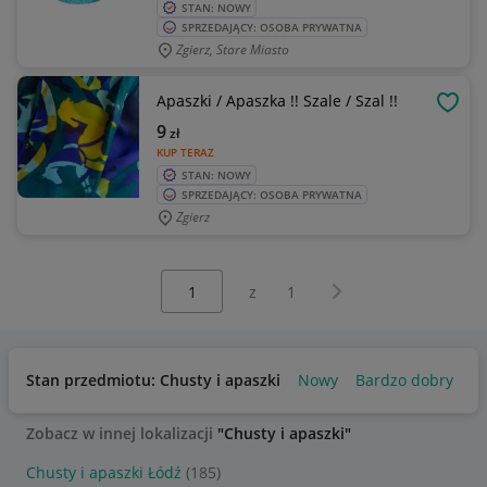
STAN: NOWY
SPRZEDAJĄCY: OSOBA PRYWATNA
Zgierz, Stare Miasto
Apaszki / Apaszka !! Szale / Szal !!
OBSE
9
zł
KUP TERAZ
STAN: NOWY
SPRZEDAJĄCY: OSOBA PRYWATNA
Zgierz
Wybierz stronę:
Następna strona
z
1
Stan przedmiotu: Chusty i apaszki
Nowy
Bardzo dobry
Zobacz w innej lokalizacji
"Chusty i apaszki"
Chusty i apaszki Łódź
(185)