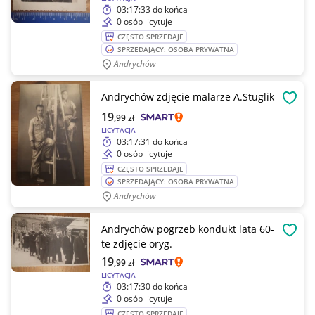
03:17:33
do końca
0 osób licytuje
CZĘSTO SPRZEDAJE
SPRZEDAJĄCY: OSOBA PRYWATNA
Andrychów
Andrychów zdjęcie malarze A.Stuglik
OBSE
19
,99
zł
LICYTACJA
03:17:31
do końca
0 osób licytuje
CZĘSTO SPRZEDAJE
SPRZEDAJĄCY: OSOBA PRYWATNA
Andrychów
Andrychów pogrzeb kondukt lata 60-
OBSE
te zdjęcie oryg.
19
,99
zł
LICYTACJA
03:17:30
do końca
0 osób licytuje
CZĘSTO SPRZEDAJE