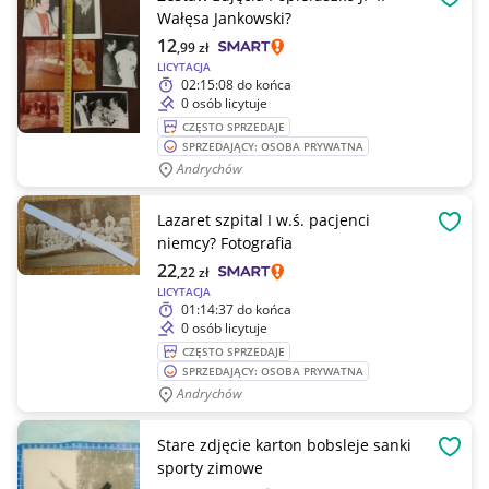
OBSE
Wałęsa Jankowski?
12
,99
zł
LICYTACJA
02:15:08
do końca
0 osób licytuje
CZĘSTO SPRZEDAJE
SPRZEDAJĄCY: OSOBA PRYWATNA
Andrychów
Lazaret szpital I w.ś. pacjenci
OBSE
niemcy? Fotografia
22
,22
zł
LICYTACJA
01:14:37
do końca
0 osób licytuje
CZĘSTO SPRZEDAJE
SPRZEDAJĄCY: OSOBA PRYWATNA
Andrychów
Stare zdjęcie karton bobsleje sanki
OBSE
sporty zimowe