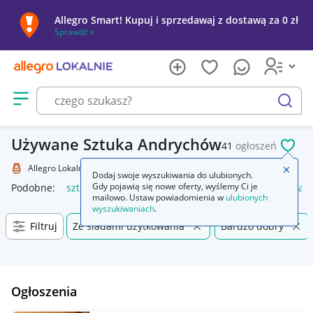
Allegro Smart! Kupuj i sprzedawaj z dostawą za 0 zł
Sprawdź »
Otwórz menu z kategoriami
szukaj
Używane Sztuka Andrychów
41
ogłoszeń
POL
Allegro Lokalnie
Kolekcje i sztuka
Sztuka
Zamkn
Dodaj swoje wyszukiwania do ulubionych.
Gdy pojawią się nowe oferty, wyślemy Ci je
Podobne:
sztuka
sztukateria ścienna
język polski 1 sztuka 
mailowo. Ustaw powiadomienia w
ulubionych
wyszukiwaniach
.
Filtruj
Ze śladami użytkowania
Bardzo dobry
Ogłoszenia