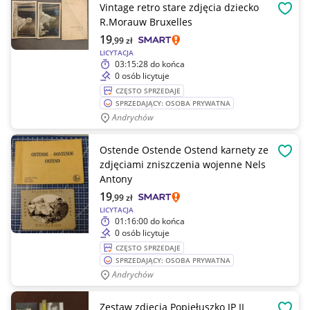
Vintage retro stare zdjęcia dziecko
OBSE
R.Morauw Bruxelles
19
,99
zł
LICYTACJA
03:15:28
do końca
0 osób licytuje
CZĘSTO SPRZEDAJE
SPRZEDAJĄCY: OSOBA PRYWATNA
Andrychów
Ostende Ostende Ostend karnety ze
OBSE
zdjęciami zniszczenia wojenne Nels
Antony
19
,99
zł
LICYTACJA
01:16:00
do końca
0 osób licytuje
CZĘSTO SPRZEDAJE
SPRZEDAJĄCY: OSOBA PRYWATNA
Andrychów
Zestaw zdjęcia Popiełuszko JP II