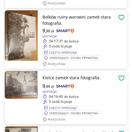
Andrychów
Bolków ruiny warowni zamek stara
OBSE
fotografia.
9
,99
zł
LICYTACJA
04:17:31
do końca
0 osób licytuje
CZĘSTO SPRZEDAJE
SPRZEDAJĄCY: OSOBA PRYWATNA
Andrychów
Kielce zamek stara fotografia.
OBSE
9
,99
zł
LICYTACJA
04:16:40
do końca
0 osób licytuje
CZĘSTO SPRZEDAJE
SPRZEDAJĄCY: OSOBA PRYWATNA
Andrychów