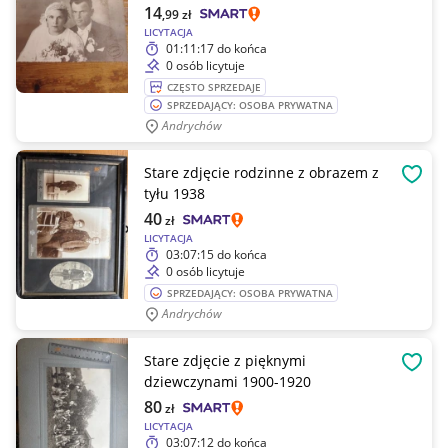
14
,99
zł
LICYTACJA
01:11:17
do końca
0 osób licytuje
CZĘSTO SPRZEDAJE
SPRZEDAJĄCY: OSOBA PRYWATNA
Andrychów
Stare zdjęcie rodzinne z obrazem z
OBSE
tyłu 1938
40
zł
LICYTACJA
03:07:15
do końca
0 osób licytuje
SPRZEDAJĄCY: OSOBA PRYWATNA
Andrychów
Stare zdjęcie z pięknymi
OBSE
dziewczynami 1900-1920
80
zł
LICYTACJA
03:07:12
do końca