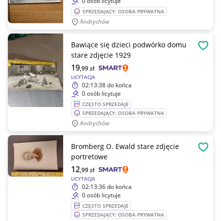
0 osób licytuje
SPRZEDAJĄCY: OSOBA PRYWATNA
Andrychów
Bawiące się dzieci podwórko domu
OBSE
stare zdjęcie 1929
19
,99
zł
LICYTACJA
02:13:38
do końca
0 osób licytuje
CZĘSTO SPRZEDAJE
SPRZEDAJĄCY: OSOBA PRYWATNA
Andrychów
Bromberg O. Ewald stare zdjęcie
OBSE
portretowe
12
,99
zł
LICYTACJA
02:13:36
do końca
0 osób licytuje
CZĘSTO SPRZEDAJE
SPRZEDAJĄCY: OSOBA PRYWATNA