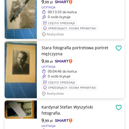
9
,99
zł
LICYTACJA
00:13:33
do końca
0 osób licytuje
CZĘSTO SPRZEDAJE
SPRZEDAJĄCY: OSOBA PRYWATNA
Andrychów
Stara fotografia portretowa portret
OBSE
mężczyzna
9
,99
zł
LICYTACJA
00:04:46
do końca
0 osób licytuje
CZĘSTO SPRZEDAJE
SPRZEDAJĄCY: OSOBA PRYWATNA
Andrychów
Kardynał Stefan Wyszyński
OBSE
fotografia.
9
,99
zł
LICYTACJA