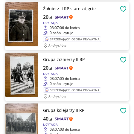
Żołnierz II RP stare zdjęcie
OBSE
20
zł
LICYTACJA
03:07:06
do końca
0 osób licytuje
SPRZEDAJĄCY: OSOBA PRYWATNA
Andrychów
Grupa żołnierzy II RP
OBSE
20
zł
LICYTACJA
03:07:05
do końca
0 osób licytuje
SPRZEDAJĄCY: OSOBA PRYWATNA
Andrychów
Grupa kolejarzy II RP
OBSE
40
zł
LICYTACJA
03:07:03
do końca