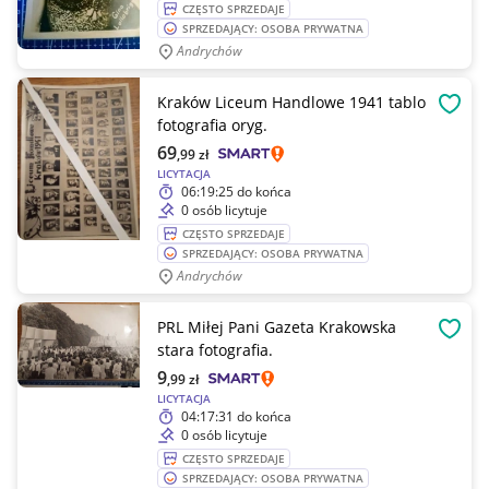
CZĘSTO SPRZEDAJE
SPRZEDAJĄCY: OSOBA PRYWATNA
Andrychów
Kraków Liceum Handlowe 1941 tablo
OBSE
fotografia oryg.
69
,99
zł
LICYTACJA
06:19:25
do końca
0 osób licytuje
CZĘSTO SPRZEDAJE
SPRZEDAJĄCY: OSOBA PRYWATNA
Andrychów
PRL Miłej Pani Gazeta Krakowska
OBSE
stara fotografia.
9
,99
zł
LICYTACJA
04:17:31
do końca
0 osób licytuje
CZĘSTO SPRZEDAJE
SPRZEDAJĄCY: OSOBA PRYWATNA