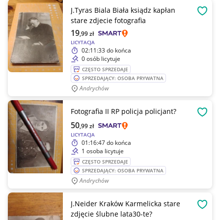
J.Tyras Biala Biała ksiądz kapłan
OBSE
stare zdjecie fotografia
19
,99
zł
LICYTACJA
02:11:33
do końca
0 osób licytuje
CZĘSTO SPRZEDAJE
SPRZEDAJĄCY: OSOBA PRYWATNA
Andrychów
Fotografia II RP policja policjant?
OBSE
50
,99
zł
LICYTACJA
01:16:47
do końca
1 osoba licytuje
CZĘSTO SPRZEDAJE
SPRZEDAJĄCY: OSOBA PRYWATNA
Andrychów
J.Neider Kraków Karmelicka stare
OBSE
zdjęcie ślubne lata30-te?