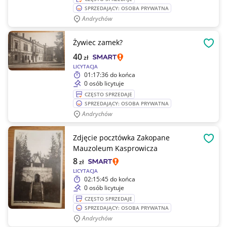
SPRZEDAJĄCY: OSOBA PRYWATNA
Andrychów
Żywiec zamek?
OBSE
40
zł
LICYTACJA
01:17:36
do końca
0 osób licytuje
CZĘSTO SPRZEDAJE
SPRZEDAJĄCY: OSOBA PRYWATNA
Andrychów
Zdjęcie pocztówka Zakopane
OBSE
Mauzoleum Kasprowicza
8
zł
LICYTACJA
02:15:45
do końca
0 osób licytuje
CZĘSTO SPRZEDAJE
SPRZEDAJĄCY: OSOBA PRYWATNA
Andrychów