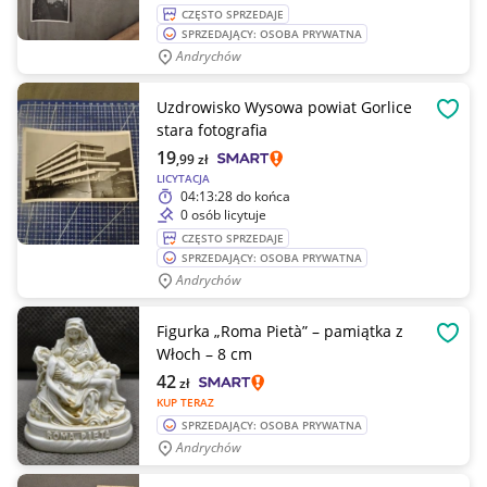
CZĘSTO SPRZEDAJE
SPRZEDAJĄCY: OSOBA PRYWATNA
Andrychów
Uzdrowisko Wysowa powiat Gorlice
OBSE
stara fotografia
19
,99
zł
LICYTACJA
04:13:28
do końca
0 osób licytuje
CZĘSTO SPRZEDAJE
SPRZEDAJĄCY: OSOBA PRYWATNA
Andrychów
Figurka „Roma Pietà” – pamiątka z
OBSE
Włoch – 8 cm
42
zł
KUP TERAZ
SPRZEDAJĄCY: OSOBA PRYWATNA
Andrychów