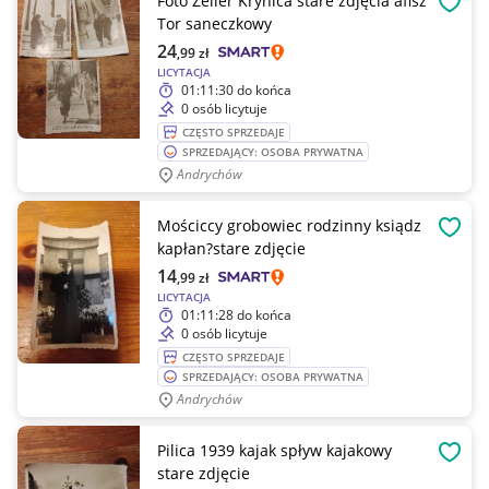
Foto Zeller Krynica stare zdjęcia afisz
OBSE
Tor saneczkowy
24
,99
zł
LICYTACJA
01:11:30
do końca
0 osób licytuje
CZĘSTO SPRZEDAJE
SPRZEDAJĄCY: OSOBA PRYWATNA
Andrychów
Mościccy grobowiec rodzinny ksiądz
OBSE
kapłan?stare zdjęcie
14
,99
zł
LICYTACJA
01:11:28
do końca
0 osób licytuje
CZĘSTO SPRZEDAJE
SPRZEDAJĄCY: OSOBA PRYWATNA
Andrychów
Pilica 1939 kajak spływ kajakowy
OBSE
stare zdjęcie