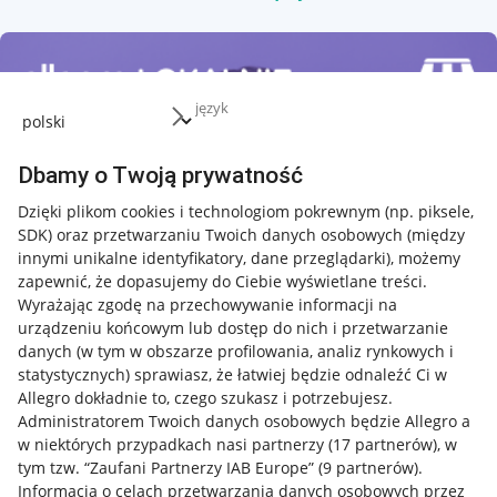
język
Dbamy o Twoją prywatność
Dzięki plikom cookies i technologiom pokrewnym
(np. piksele,
SDK)
oraz przetwarzaniu Twoich danych osobowych
(między
innymi unikalne identyfikatory, dane przeglądarki)
, możemy
zapewnić, że dopasujemy do Ciebie wyświetlane treści.
Wyrażając zgodę na przechowywanie informacji na
urządzeniu końcowym lub dostęp do nich i przetwarzanie
danych (w tym w obszarze profilowania, analiz rynkowych i
statystycznych) sprawiasz, że łatwiej będzie odnaleźć Ci w
Allegro dokładnie to, czego szukasz i potrzebujesz.
Administratorem Twoich danych osobowych będzie Allegro a
w niektórych przypadkach nasi partnerzy (
17
partnerów
), w
tym tzw. “Zaufani Partnerzy IAB Europe” (
9
partnerów
).
Przydatne informacje
Informacja o celach przetwarzania danych osobowych przez