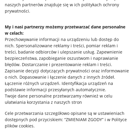
naszych partnerów znajduje się w ich politykach ochrony
prywatności.
Jak to działa
Napisz do nas
My i nasi partnerzy możemy przetwarzać dane personalne
w celach:
Allegro Gadane dla sprzedających
Przechowywanie informacji na urządzeniu lub dostęp do
Allegro Gadane dla kupujących
nich
.
Spersonalizowane reklamy i treści, pomiar reklam i
treści, badanie odbiorców i ulepszanie usług
.
Zapewnienie
Mapa miejscowości
bezpieczeństwa, zapobieganie oszustwom i naprawianie
błędów
.
Dostarczanie i prezentowanie reklam i treści
.
Informacje prawne
Zapisanie decyzji dotyczących prywatności oraz informowanie
o nich
.
Dopasowanie i łączenie danych z innych źródeł
.
Regulamin
Łączenie różnych urządzeń
.
Identyfikacja urządzeń na
podstawie informacji przesyłanych automatycznie
.
Polityka plików "cookies"
Twoje dane personalne przetwarzamy również w celu
ułatwiania korzystania z naszych stron
Ustawienia plików "cookies"
Cele przetwarzania szczegółowo opisane są w ustawieniach
Udostępnianie lokalizacji
dostępnych pod przyciskiem: “ZMIENIAM ZGODY” i w Polityce
Informacje dla Aktu o Usługach Cyfrowych
plików cookies.