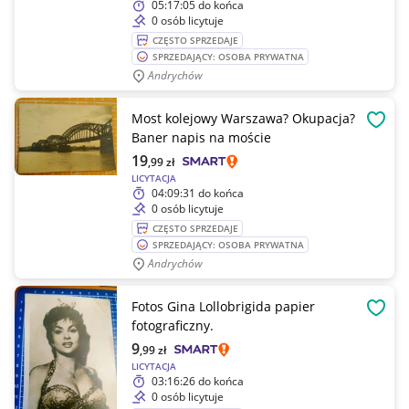
05:17:05
do końca
0 osób licytuje
CZĘSTO SPRZEDAJE
SPRZEDAJĄCY: OSOBA PRYWATNA
Andrychów
Most kolejowy Warszawa? Okupacja?
OBSE
Baner napis na moście
19
,99
zł
LICYTACJA
04:09:31
do końca
0 osób licytuje
CZĘSTO SPRZEDAJE
SPRZEDAJĄCY: OSOBA PRYWATNA
Andrychów
Fotos Gina Lollobrigida papier
OBSE
fotograficzny.
9
,99
zł
LICYTACJA
03:16:26
do końca
0 osób licytuje