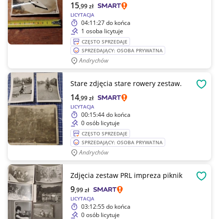
15
,99
zł
LICYTACJA
04:11:27
do końca
1 osoba licytuje
CZĘSTO SPRZEDAJE
SPRZEDAJĄCY: OSOBA PRYWATNA
Andrychów
Stare zdjęcia stare rowery zestaw.
OBSE
14
,99
zł
LICYTACJA
00:15:44
do końca
0 osób licytuje
CZĘSTO SPRZEDAJE
SPRZEDAJĄCY: OSOBA PRYWATNA
Andrychów
Zdjęcia zestaw PRL impreza piknik
OBSE
9
,99
zł
LICYTACJA
03:12:55
do końca
0 osób licytuje