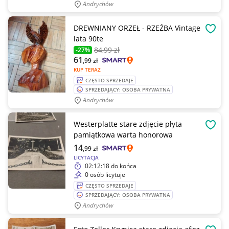
Andrychów
DREWNIANY ORZEŁ - RZEŹBA Vintage
OBSE
lata 90te
84
,99 zł
-27%
61
,99
zł
KUP TERAZ
CZĘSTO SPRZEDAJE
SPRZEDAJĄCY: OSOBA PRYWATNA
Andrychów
Westerplatte stare zdjęcie płyta
OBSE
pamiątkowa warta honorowa
14
,99
zł
LICYTACJA
02:12:18
do końca
0 osób licytuje
CZĘSTO SPRZEDAJE
SPRZEDAJĄCY: OSOBA PRYWATNA
Andrychów