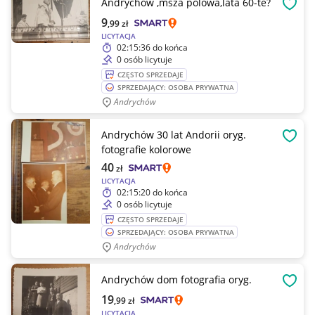
Andrychów ,msza polowa,lata 60-te?
OBSE
9
,99
zł
LICYTACJA
02:15:36
do końca
0 osób licytuje
CZĘSTO SPRZEDAJE
SPRZEDAJĄCY: OSOBA PRYWATNA
Andrychów
Andrychów 30 lat Andorii oryg.
OBSE
fotografie kolorowe
40
zł
LICYTACJA
02:15:20
do końca
0 osób licytuje
CZĘSTO SPRZEDAJE
SPRZEDAJĄCY: OSOBA PRYWATNA
Andrychów
Andrychów dom fotografia oryg.
OBSE
19
,99
zł
LICYTACJA