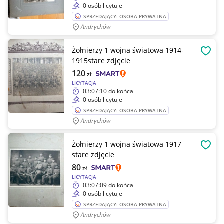
0 osób licytuje
SPRZEDAJĄCY: OSOBA PRYWATNA
Andrychów
Żołnierzy 1 wojna światowa 1914-
OBSE
1915stare zdjęcie
120
zł
LICYTACJA
03:07:10
do końca
0 osób licytuje
SPRZEDAJĄCY: OSOBA PRYWATNA
Andrychów
Żołnierzy 1 wojna światowa 1917
OBSE
stare zdjęcie
80
zł
LICYTACJA
03:07:09
do końca
0 osób licytuje
SPRZEDAJĄCY: OSOBA PRYWATNA
Andrychów