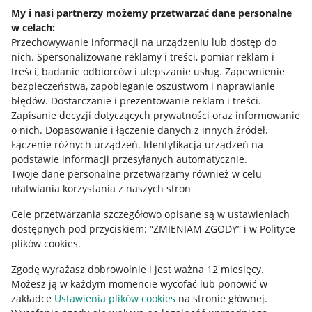
Napisz do nas
My i nasi partnerzy możemy przetwarzać dane personalne
w celach:
Allegro Gadane dla sprzedających
Przechowywanie informacji na urządzeniu lub dostęp do
Allegro Gadane dla kupujących
nich
.
Spersonalizowane reklamy i treści, pomiar reklam i
treści, badanie odbiorców i ulepszanie usług
.
Zapewnienie
Mapa miejscowości
bezpieczeństwa, zapobieganie oszustwom i naprawianie
błędów
.
Dostarczanie i prezentowanie reklam i treści
.
Informacje prawne
Zapisanie decyzji dotyczących prywatności oraz informowanie
o nich
.
Dopasowanie i łączenie danych z innych źródeł
.
Regulamin
Łączenie różnych urządzeń
.
Identyfikacja urządzeń na
podstawie informacji przesyłanych automatycznie
.
Polityka plików "cookies"
Twoje dane personalne przetwarzamy również w celu
ułatwiania korzystania z naszych stron
Ustawienia plików "cookies"
Cele przetwarzania szczegółowo opisane są w ustawieniach
Udostępnianie lokalizacji
dostępnych pod przyciskiem: “ZMIENIAM ZGODY” i w Polityce
Informacje dla Aktu o Usługach Cyfrowych
plików cookies.
Zgodę wyrażasz dobrowolnie i jest ważna 12 miesięcy.
Pobierz aplikację
Możesz ją w każdym momencie wycofać lub ponowić w
zakładce
Ustawienia plików cookies
na stronie głównej.