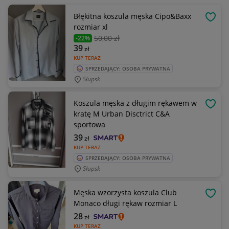
Błękitna koszula męska Cipo&Baxx
OBSE
rozmiar xl
50
,00 zł
-22%
39
zł
KUP TERAZ
SPRZEDAJĄCY: OSOBA PRYWATNA
Słupsk
Koszula męska z długim rękawem w
OBSE
kratę M Urban Disctrict C&A
sportowa
39
zł
KUP TERAZ
SPRZEDAJĄCY: OSOBA PRYWATNA
Słupsk
Męska wzorzysta koszula Club
OBSE
Monaco długi rękaw rozmiar L
28
zł
KUP TERAZ