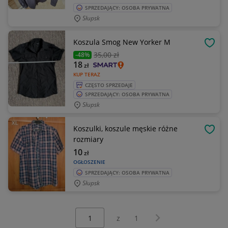
SPRZEDAJĄCY: OSOBA PRYWATNA
Słupsk
Koszula Smog New Yorker M
OBSE
35
,00 zł
-48%
18
zł
KUP TERAZ
CZĘSTO SPRZEDAJE
SPRZEDAJĄCY: OSOBA PRYWATNA
Słupsk
Koszulki, koszule męskie różne
OBSE
rozmiary
10
zł
OGŁOSZENIE
SPRZEDAJĄCY: OSOBA PRYWATNA
Słupsk
Wybierz stronę:
Następna strona
z
1