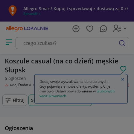
Allegro Smart! Kupuj i sprzedawaj z dostawą za 0 zł
Sprawdź »
Otwórz menu z kategoriami
szukaj
Koszule casual (na co dzień) męskie
Słupsk
POL
5
ogłoszeń
Zamkn
Dodaj swoje wyszukiwania do ulubionych.
ż, Obuwie, Dodatki
Odzież męska
Koszule
Koszule casual (na co dzień)
Gdy pojawią się nowe oferty, wyślemy Ci je
mailowo. Ustaw powiadomienia w
ulubionych
wyszukiwaniach
.
Filtruj
Słupsk, Pomorskie, +0 km
Ogłoszenia