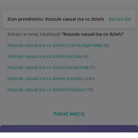
Stan przedmiotu: Koszule casual (na co dzień)
Bardzo dobry
Zobacz w innej lokalizacji
"Koszule casual (na co dzień)"
Koszule casual (na co dzień) Czarna Dąbrówka
(6)
Koszule casual (na co dzień) Koczała
(6)
Koszule casual (na co dzień) Szczecinek
(7)
Koszule casual (na co dzień) Koszalin
(243)
Koszule casual (na co dzień) Chojnice
(10)
POKAŻ WIĘCEJ