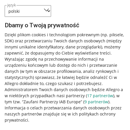
język
Dbamy o Twoją prywatność
Dzięki plikom cookies i technologiom pokrewnym
(np. piksele,
SDK)
oraz przetwarzaniu Twoich danych osobowych
(między
innymi unikalne identyfikatory, dane przeglądarki)
, możemy
zapewnić, że dopasujemy do Ciebie wyświetlane treści.
Wyrażając zgodę na przechowywanie informacji na
urządzeniu końcowym lub dostęp do nich i przetwarzanie
danych (w tym w obszarze profilowania, analiz rynkowych i
statystycznych) sprawiasz, że łatwiej będzie odnaleźć Ci w
Allegro dokładnie to, czego szukasz i potrzebujesz.
Administratorem Twoich danych osobowych będzie Allegro a
w niektórych przypadkach nasi partnerzy (
17
partnerów
), w
tym tzw. “Zaufani Partnerzy IAB Europe” (
9
partnerów
).
Przydatne informacje
Informacja o celach przetwarzania danych osobowych przez
naszych partnerów znajduje się w ich politykach ochrony
prywatności.
Jak to działa