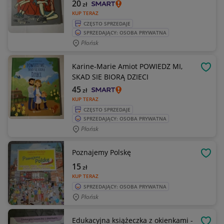
20
zł
KUP TERAZ
CZĘSTO SPRZEDAJE
SPRZEDAJĄCY: OSOBA PRYWATNA
Płońsk
Karine-Marie Amiot POWIEDZ MI,
OBSE
SKAD SIE BIORĄ DZIECI
45
zł
KUP TERAZ
CZĘSTO SPRZEDAJE
SPRZEDAJĄCY: OSOBA PRYWATNA
Płońsk
Poznajemy Polskę
OBSE
15
zł
KUP TERAZ
SPRZEDAJĄCY: OSOBA PRYWATNA
Płońsk
Edukacyjna książeczka z okienkami -