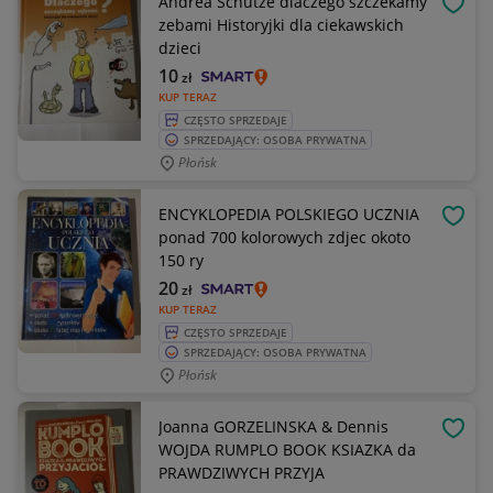
Andrea Schütze dlaczego szczekamy
OBSE
zebami Historyjki dla ciekawskich
dzieci
10
zł
KUP TERAZ
CZĘSTO SPRZEDAJE
SPRZEDAJĄCY: OSOBA PRYWATNA
Płońsk
ENCYKLOPEDIA POLSKIEGO UCZNIA
OBSE
ponad 700 kolorowych zdjec okoto
150 ry
20
zł
KUP TERAZ
CZĘSTO SPRZEDAJE
SPRZEDAJĄCY: OSOBA PRYWATNA
Płońsk
Joanna GORZELINSKA & Dennis
OBSE
WOJDA RUMPLO BOOK KSIAZKA da
PRAWDZIWYCH PRZYJA