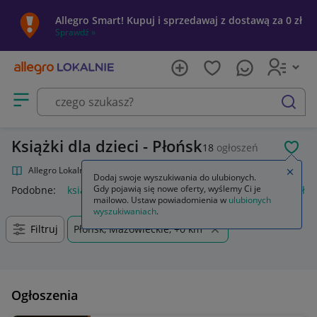
Allegro Smart! Kupuj i sprzedawaj z dostawą za 0 zł
Sprawdź »
Otwórz menu z kategoriami
szukaj
Książki dla dzieci - Płońsk
18
ogłoszeń
POL
Allegro Lokalnie
Kultura i rozrywka
Książki
Książki dla dzieci
Zamkn
Dodaj swoje wyszukiwania do ulubionych.
Gdy pojawią się nowe oferty, wyślemy Ci je
Podobne:
książki dla dzieci
regał na książki dla dzieci
półka
mailowo. Ustaw powiadomienia w
ulubionych
wyszukiwaniach
.
Filtruj
Płońsk, Mazowieckie, +0 km
Ogłoszenia