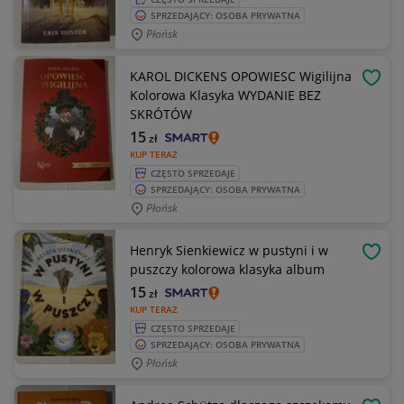
SPRZEDAJĄCY: OSOBA PRYWATNA
Płońsk
KAROL DICKENS OPOWIESC Wigilijna
OBSE
Kolorowa Klasyka WYDANIE BEZ
SKRÓTÓW
15
zł
KUP TERAZ
CZĘSTO SPRZEDAJE
SPRZEDAJĄCY: OSOBA PRYWATNA
Płońsk
Henryk Sienkiewicz w pustyni i w
OBSE
puszczy kolorowa klasyka album
15
zł
KUP TERAZ
CZĘSTO SPRZEDAJE
SPRZEDAJĄCY: OSOBA PRYWATNA
Płońsk