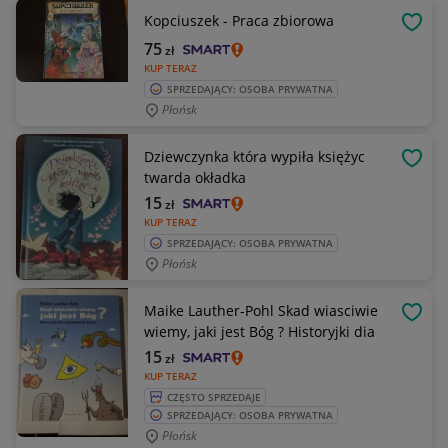
Kopciuszek - Praca zbiorowa
OBSE
75
zł
KUP TERAZ
SPRZEDAJĄCY: OSOBA PRYWATNA
Płońsk
Dziewczynka która wypiła księżyc
OBSE
twarda okładka
15
zł
KUP TERAZ
SPRZEDAJĄCY: OSOBA PRYWATNA
Płońsk
Maike Lauther-Pohl Skad wiasciwie
OBSE
wiemy, jaki jest Bóg ? Historyjki dia
15
zł
KUP TERAZ
CZĘSTO SPRZEDAJE
SPRZEDAJĄCY: OSOBA PRYWATNA
Płońsk