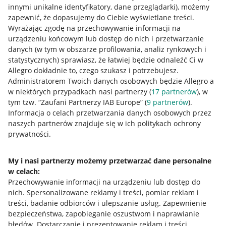
innymi unikalne identyfikatory, dane przeglądarki)
, możemy
zapewnić, że dopasujemy do Ciebie wyświetlane treści.
Wyrażając zgodę na przechowywanie informacji na
urządzeniu końcowym lub dostęp do nich i przetwarzanie
danych (w tym w obszarze profilowania, analiz rynkowych i
statystycznych) sprawiasz, że łatwiej będzie odnaleźć Ci w
Allegro dokładnie to, czego szukasz i potrzebujesz.
Administratorem Twoich danych osobowych będzie Allegro a
w niektórych przypadkach nasi partnerzy (
17
partnerów
), w
tym tzw. “Zaufani Partnerzy IAB Europe” (
9
partnerów
).
Przydatne informacje
Informacja o celach przetwarzania danych osobowych przez
naszych partnerów znajduje się w ich politykach ochrony
prywatności.
Jak to działa
Napisz do nas
My i nasi partnerzy możemy przetwarzać dane personalne
w celach:
Allegro Gadane dla sprzedających
Przechowywanie informacji na urządzeniu lub dostęp do
Allegro Gadane dla kupujących
nich
.
Spersonalizowane reklamy i treści, pomiar reklam i
treści, badanie odbiorców i ulepszanie usług
.
Zapewnienie
Mapa miejscowości
bezpieczeństwa, zapobieganie oszustwom i naprawianie
błędów
.
Dostarczanie i prezentowanie reklam i treści
.