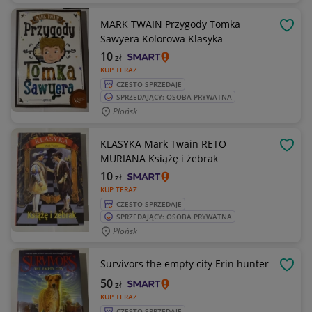
MARK TWAIN Przygody Tomka
OBSE
Sawyera Kolorowa Klasyka
10
zł
KUP TERAZ
CZĘSTO SPRZEDAJE
SPRZEDAJĄCY: OSOBA PRYWATNA
Płońsk
KLASYKA Mark Twain RETO
OBSE
MURIANA Książę i żebrak
10
zł
KUP TERAZ
CZĘSTO SPRZEDAJE
SPRZEDAJĄCY: OSOBA PRYWATNA
Płońsk
Survivors the empty city Erin hunter
OBSE
50
zł
KUP TERAZ
CZĘSTO SPRZEDAJE