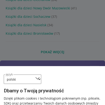
Książki dla dzieci Nowy Dwór Mazowiecki
(41)
Książki dla dzieci Sochaczew
(37)
Książki dla dzieci Nasielsk
(34)
Książki dla dzieci Bronisławów
(17)
POKAŻ WIĘCEJ
język
Dbamy o Twoją prywatność
Dzięki plikom cookies i technologiom pokrewnym
(np. piksele,
SDK)
oraz przetwarzaniu Twoich danych osobowych
(między