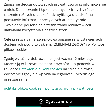
Informacje prawne
Zapisanie decyzji dotyczących prywatności oraz informowanie
o nich
.
Dopasowanie i łączenie danych z innych źródeł
.
Regulamin
Łączenie różnych urządzeń
.
Identyfikacja urządzeń na
podstawie informacji przesyłanych automatycznie
.
Polityka plików "cookies"
Twoje dane personalne przetwarzamy również w celu
ułatwiania korzystania z naszych stron
Ustawienia plików "cookies"
Cele przetwarzania szczegółowo opisane są w ustawieniach
Udostępnianie lokalizacji
dostępnych pod przyciskiem: “ZMIENIAM ZGODY” i w Polityce
Informacje dla Aktu o Usługach Cyfrowych
plików cookies.
Zgodę wyrażasz dobrowolnie i jest ważna 12 miesięcy.
Pobierz aplikację
Możesz ją w każdym momencie wycofać lub ponowić w
zakładce
Ustawienia plików cookies
na stronie głównej.
Wycofanie zgody nie wpływa na legalność uprzedniego
przetwarzania.
polityka plików cookies
polityka ochrony prywatności
Zgadzam się