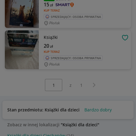
15
zł
KUP TERAZ
SPRZEDAJĄCY: OSOBA PRYWATNA
Płońsk
Książki
OBSE
20
zł
KUP TERAZ
SPRZEDAJĄCY: OSOBA PRYWATNA
Płońsk
Wybierz stronę:
Następna strona
z
1
Stan przedmiotu: Książki dla dzieci
Bardzo dobry
Zobacz w innej lokalizacji
"Książki dla dzieci"
Książki dla dzieci Ciechanów
(24)