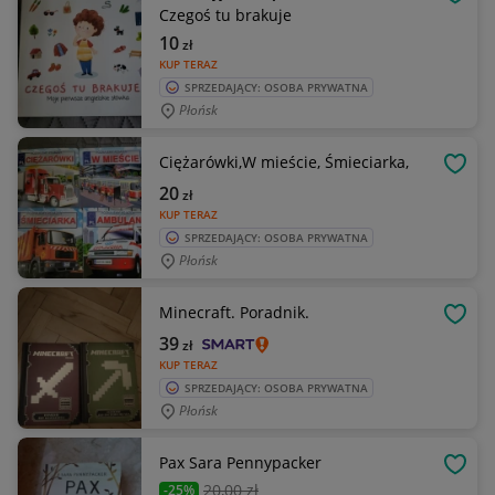
OBSE
Czegoś tu brakuje
10
zł
KUP TERAZ
SPRZEDAJĄCY: OSOBA PRYWATNA
Płońsk
Ciężarówki,W mieście, Śmieciarka,
OBSE
20
zł
KUP TERAZ
SPRZEDAJĄCY: OSOBA PRYWATNA
Płońsk
Minecraft. Poradnik.
OBSE
39
zł
KUP TERAZ
SPRZEDAJĄCY: OSOBA PRYWATNA
Płońsk
Pax Sara Pennypacker
OBSE
20
,00 zł
-25%