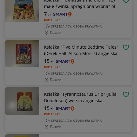
OBSE
małe świnki. Spragniona wrona" pl
7
zł
KUP TERAZ
SPRZEDAJĄCY: OSOBA PRYWATNA
Tłuszcz
Książka "Five Minute Bedtime Tales"
OBSE
(Derek Hall, Alison Morris) angielska
15
zł
KUP TERAZ
SPRZEDAJĄCY: OSOBA PRYWATNA
Tłuszcz
Książka "Tyrannosaurus Drip" (Julia
OBSE
Donaldson) wersja angielska
15
zł
KUP TERAZ
SPRZEDAJĄCY: OSOBA PRYWATNA
Tłuszcz