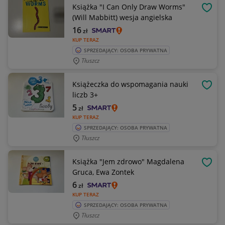
Książka "I Can Only Draw Worms"
OBSE
(Will Mabbitt) wesja angielska
16
zł
KUP TERAZ
SPRZEDAJĄCY: OSOBA PRYWATNA
Tłuszcz
Książeczka do wspomagania nauki
OBSE
liczb 3+
5
zł
KUP TERAZ
SPRZEDAJĄCY: OSOBA PRYWATNA
Tłuszcz
Książka "Jem zdrowo" Magdalena
OBSE
Gruca, Ewa Zontek
6
zł
KUP TERAZ
SPRZEDAJĄCY: OSOBA PRYWATNA
Tłuszcz