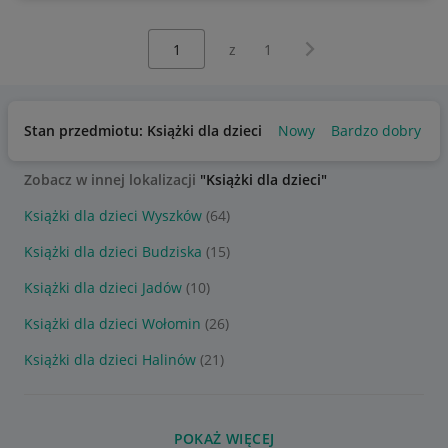
Wybierz stronę:
Następna strona
z
1
Stan przedmiotu: Książki dla dzieci
Nowy
Bardzo dobry
U
Zobacz w innej lokalizacji
"Książki dla dzieci"
Książki dla dzieci Wyszków
(64)
Książki dla dzieci Budziska
(15)
Książki dla dzieci Jadów
(10)
Książki dla dzieci Wołomin
(26)
Książki dla dzieci Halinów
(21)
POKAŻ WIĘCEJ