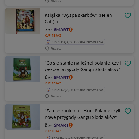
Tłuszcz
Książka "Wyspa skarbów" (Helen
OBSE
Catt) pl
7
zł
KUP TERAZ
SPRZEDAJĄCY: OSOBA PRYWATNA
Tłuszcz
"Co się stanie na leśnej polanie, czyli
OBSE
wesołe przygody Gangu Słodziaków"
6
zł
KUP TERAZ
SPRZEDAJĄCY: OSOBA PRYWATNA
Tłuszcz
"Zamieszanie na Leśnej Polanie czyli
OBSE
nowe przygody Gangu Słodziaków"
6
zł
KUP TERAZ
SPRZEDAJĄCY: OSOBA PRYWATNA