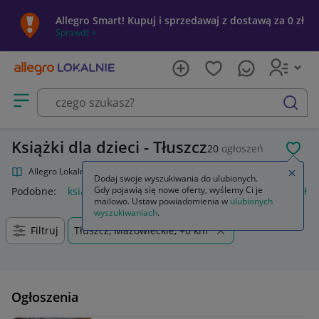
Allegro Smart! Kupuj i sprzedawaj z dostawą za 0 zł
Sprawdź »
Otwórz menu z kategoriami
szukaj
Książki dla dzieci - Tłuszcz
20
ogłoszeń
POL
Allegro Lokalnie
Kultura i rozrywka
Książki
Książki dla dzieci
Zamkn
Dodaj swoje wyszukiwania do ulubionych.
Gdy pojawią się nowe oferty, wyślemy Ci je
Podobne:
książki dla dzieci
regał na książki dla dzieci
półka
mailowo. Ustaw powiadomienia w
ulubionych
wyszukiwaniach
.
Filtruj
Tłuszcz, Mazowieckie, +0 km
Ogłoszenia