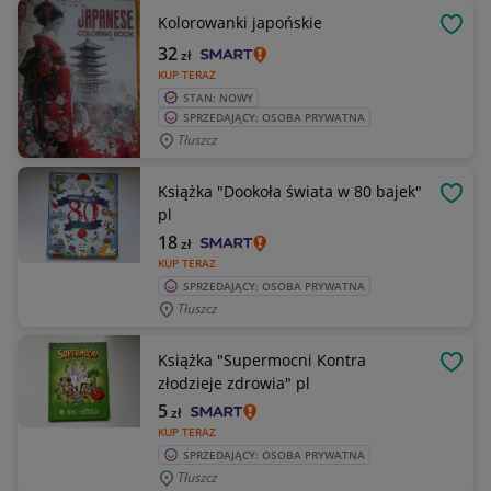
Kolorowanki japońskie
OBSE
32
zł
KUP TERAZ
STAN: NOWY
SPRZEDAJĄCY: OSOBA PRYWATNA
Tłuszcz
Książka "Dookoła świata w 80 bajek"
OBSE
pl
18
zł
KUP TERAZ
SPRZEDAJĄCY: OSOBA PRYWATNA
Tłuszcz
Książka "Supermocni Kontra
OBSE
złodzieje zdrowia" pl
5
zł
KUP TERAZ
SPRZEDAJĄCY: OSOBA PRYWATNA
Tłuszcz