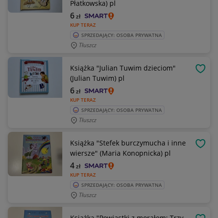
Płatkowska) pl
6
zł
KUP TERAZ
SPRZEDAJĄCY: OSOBA PRYWATNA
Tłuszcz
Książka "Julian Tuwim dzieciom"
OBSE
(Julian Tuwim) pl
6
zł
KUP TERAZ
SPRZEDAJĄCY: OSOBA PRYWATNA
Tłuszcz
Książka "Stefek burczymucha i inne
OBSE
wiersze" (Maria Konopnicka) pl
4
zł
KUP TERAZ
SPRZEDAJĄCY: OSOBA PRYWATNA
Tłuszcz
Książka "Powiastki z morałem: Trzy