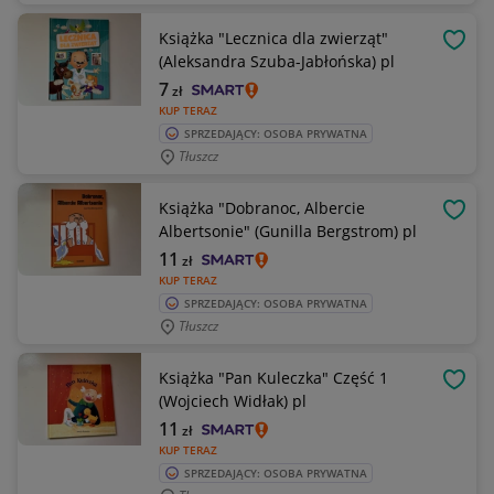
Książka "Lecznica dla zwierząt"
OBSE
(Aleksandra Szuba-Jabłońska) pl
7
zł
KUP TERAZ
SPRZEDAJĄCY: OSOBA PRYWATNA
Tłuszcz
Książka "Dobranoc, Albercie
OBSE
Albertsonie" (Gunilla Bergstrom) pl
11
zł
KUP TERAZ
SPRZEDAJĄCY: OSOBA PRYWATNA
Tłuszcz
Książka "Pan Kuleczka" Część 1
OBSE
(Wojciech Widłak) pl
11
zł
KUP TERAZ
SPRZEDAJĄCY: OSOBA PRYWATNA