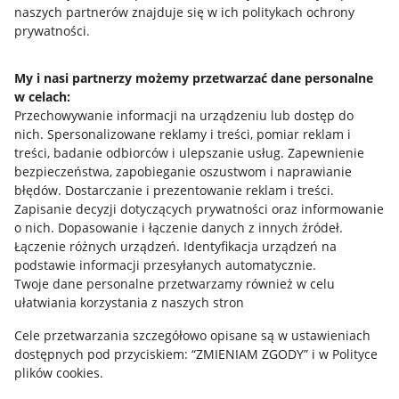
naszych partnerów znajduje się w ich politykach ochrony
prywatności.
Jak to działa
Napisz do nas
My i nasi partnerzy możemy przetwarzać dane personalne
w celach:
Allegro Gadane dla sprzedających
Przechowywanie informacji na urządzeniu lub dostęp do
Allegro Gadane dla kupujących
nich
.
Spersonalizowane reklamy i treści, pomiar reklam i
treści, badanie odbiorców i ulepszanie usług
.
Zapewnienie
Mapa miejscowości
bezpieczeństwa, zapobieganie oszustwom i naprawianie
błędów
.
Dostarczanie i prezentowanie reklam i treści
.
Informacje prawne
Zapisanie decyzji dotyczących prywatności oraz informowanie
o nich
.
Dopasowanie i łączenie danych z innych źródeł
.
Regulamin
Łączenie różnych urządzeń
.
Identyfikacja urządzeń na
podstawie informacji przesyłanych automatycznie
.
Polityka plików "cookies"
Twoje dane personalne przetwarzamy również w celu
ułatwiania korzystania z naszych stron
Ustawienia plików "cookies"
Cele przetwarzania szczegółowo opisane są w ustawieniach
Udostępnianie lokalizacji
dostępnych pod przyciskiem: “ZMIENIAM ZGODY” i w Polityce
Informacje dla Aktu o Usługach Cyfrowych
plików cookies.