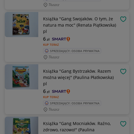
Tłuszcz
Książka "Gang Swojaków. O tym, że
OBSE
natura ma moc" (Renata Piątkowska)
pl
6
zł
KUP TERAZ
SPRZEDAJĄCY: OSOBA PRYWATNA
Tłuszcz
Książka "Gang Bystrzaków. Razem
OBSE
można więcej" (Paulina Płatkowska)
pl
6
zł
KUP TERAZ
SPRZEDAJĄCY: OSOBA PRYWATNA
Tłuszcz
Książka "Gang Mocniaków. Raźno,
OBSE
zdrowo, razowo!" (Paulina