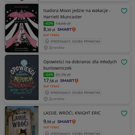
Isadora Moon jedzie na wakacje -
OBSE
Harriett Muncaster
14
,66 zł
-43%
8
,30
zł
KUP TERAZ
SPRZEDAJĄCY: OSOBA PRYWATNA
Żyrardów
Opowieści na dobranoc dla młodych
OBSE
buntowniczek
31
,76 zł
-44%
17
,58
zł
KUP TERAZ
SPRZEDAJĄCY: OSOBA PRYWATNA
Żyrardów
LASSIE, WRÓĆ!, KNIGHT ERIC
OBSE
9
,99
zł
KUP TERAZ
SPRZEDAJĄCY: OSOBA PRYWATNA