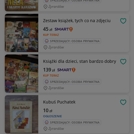
SPRZEDAJĄCY: OSOBA PRYWATNA
Żyrardów
Zestaw książek, tych co na zdjęciu
OBSE
45
zł
KUP TERAZ
SPRZEDAJĄCY: OSOBA PRYWATNA
Żyrardów
Książki dla dzieci, stan bardzo dobry
OBSE
139
zł
KUP TERAZ
SPRZEDAJĄCY: OSOBA PRYWATNA
Żyrardów
Kubuś Puchatek
OBSE
10
zł
OGŁOSZENIE
SPRZEDAJĄCY: OSOBA PRYWATNA
Żyrardów