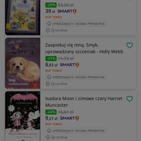
OBSE
55
,00 zł
-29%
39
zł
KUP TERAZ
SPRZEDAJĄCY: OSOBA PRYWATNA
Żyrardów
Zaopiekuj się mną. Smyk,
OBSE
uprowadzony szczeniak - Holly Webb
11
,72 zł
-41%
6
,83
zł
KUP TERAZ
SPRZEDAJĄCY: OSOBA PRYWATNA
Żyrardów
Isadora Moon i zimowe czary Harriet
OBSE
Muncaster
16
,61 zł
-44%
9
,27
zł
KUP TERAZ
SPRZEDAJĄCY: OSOBA PRYWATNA
Żyrardów