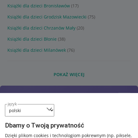
Książki dla dzieci Bronisławów
(17)
Książki dla dzieci Grodzisk Mazowiecki
(75)
Książki dla dzieci Chrzanów Mały
(20)
Książki dla dzieci Błonie
(38)
Książki dla dzieci Milanówek
(76)
POKAŻ WIĘCEJ
język
Dbamy o Twoją prywatność
Dzięki plikom cookies i technologiom pokrewnym
(np. piksele,