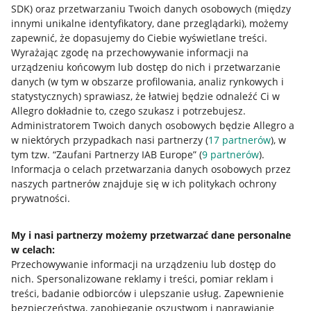
SDK)
oraz przetwarzaniu Twoich danych osobowych
(między
innymi unikalne identyfikatory, dane przeglądarki)
, możemy
zapewnić, że dopasujemy do Ciebie wyświetlane treści.
Wyrażając zgodę na przechowywanie informacji na
urządzeniu końcowym lub dostęp do nich i przetwarzanie
danych (w tym w obszarze profilowania, analiz rynkowych i
statystycznych) sprawiasz, że łatwiej będzie odnaleźć Ci w
Allegro dokładnie to, czego szukasz i potrzebujesz.
Administratorem Twoich danych osobowych będzie Allegro a
w niektórych przypadkach nasi partnerzy (
17
partnerów
), w
Nawigacja
tym tzw. “Zaufani Partnerzy IAB Europe” (
9
partnerów
).
Przydatne informacje
Informacja o celach przetwarzania danych osobowych przez
naszych partnerów znajduje się w ich politykach ochrony
prywatności.
Jak to działa
Napisz do nas
My i nasi partnerzy możemy przetwarzać dane personalne
w celach:
Allegro Gadane dla sprzedających
Przechowywanie informacji na urządzeniu lub dostęp do
Allegro Gadane dla kupujących
nich
.
Spersonalizowane reklamy i treści, pomiar reklam i
treści, badanie odbiorców i ulepszanie usług
.
Zapewnienie
Mapa miejscowości
bezpieczeństwa, zapobieganie oszustwom i naprawianie