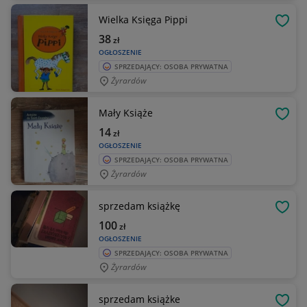
Wielka Księga Pippi
OBSE
38
zł
OGŁOSZENIE
SPRZEDAJĄCY: OSOBA PRYWATNA
Żyrardów
Mały Książe
OBSE
14
zł
OGŁOSZENIE
SPRZEDAJĄCY: OSOBA PRYWATNA
Żyrardów
sprzedam książkę
OBSE
100
zł
OGŁOSZENIE
SPRZEDAJĄCY: OSOBA PRYWATNA
Żyrardów
sprzedam książke
OBSE