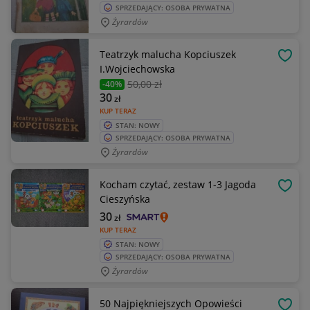
SPRZEDAJĄCY: OSOBA PRYWATNA
Żyrardów
Teatrzyk malucha Kopciuszek
OBSE
I.Wojciechowska
50
,00 zł
-40%
30
zł
KUP TERAZ
STAN: NOWY
SPRZEDAJĄCY: OSOBA PRYWATNA
Żyrardów
Kocham czytać, zestaw 1-3 Jagoda
OBSE
Cieszyńska
30
zł
KUP TERAZ
STAN: NOWY
SPRZEDAJĄCY: OSOBA PRYWATNA
Żyrardów
50 Najpiękniejszych Opowieści