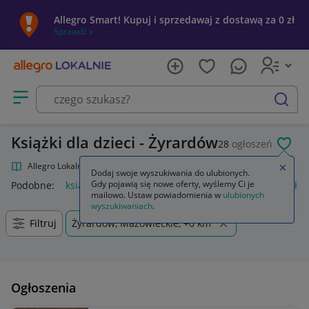
Allegro Smart! Kupuj i sprzedawaj z dostawą za 0 zł
Sprawdź »
Otwórz menu z kategoriami
szukaj
Książki dla dzieci - Żyrardów
28
ogłoszeń
POL
Allegro Lokalnie
Kultura i rozrywka
Książki
Książki dla dzieci
Zamkn
Dodaj swoje wyszukiwania do ulubionych.
Gdy pojawią się nowe oferty, wyślemy Ci je
Podobne:
książki dla dzieci
regał na książki dla dzieci
półka
mailowo. Ustaw powiadomienia w
ulubionych
wyszukiwaniach
.
Filtruj
Żyrardów, Mazowieckie, +0 km
Ogłoszenia