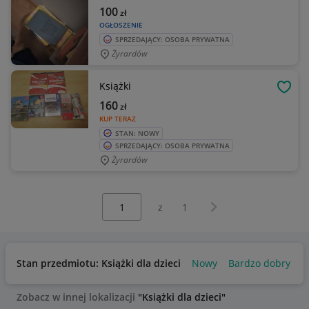
100
zł
OGŁOSZENIE
SPRZEDAJĄCY: OSOBA PRYWATNA
Żyrardów
Książki
OBSE
160
zł
KUP TERAZ
STAN: NOWY
SPRZEDAJĄCY: OSOBA PRYWATNA
Żyrardów
Wybierz stronę:
Następna strona
z
1
Stan przedmiotu: Książki dla dzieci
Nowy
Bardzo dobry
U
Zobacz w innej lokalizacji
"Książki dla dzieci"