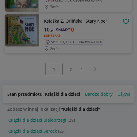
SPRZEDAJĄCY: OSOBA PRYWATNA
Dosin
Książka Z. Orlińska "Stary Noe"
OBSE
10
zł
KUP TERAZ
SPRZEDAJĄCY: OSOBA PRYWATNA
Dosin
Wybierz stronę:
Następna strona
z
1
Stan przedmiotu: Książki dla dzieci
Bardzo dobry
Używany
Zobacz w innej lokalizacji
"Książki dla dzieci"
Książki dla dzieci Białobrzegi
(29)
Książki dla dzieci Serock
(29)