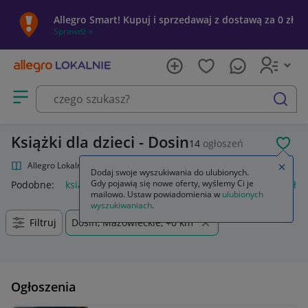
Allegro Smart! Kupuj i sprzedawaj z dostawą za 0 zł
Sprawdź »
Otwórz menu z kategoriami
szukaj
Książki dla dzieci - Dosin
14
ogłoszeń
POL
Allegro Lokalnie
Kultura i rozrywka
Książki
Książki dla dzieci
Zamkn
Dodaj swoje wyszukiwania do ulubionych.
Gdy pojawią się nowe oferty, wyślemy Ci je
Podobne:
książki dla dzieci
regał na książki dla dzieci
półka
mailowo. Ustaw powiadomienia w
ulubionych
wyszukiwaniach
.
Filtruj
Dosin, Mazowieckie, +0 km
Ogłoszenia