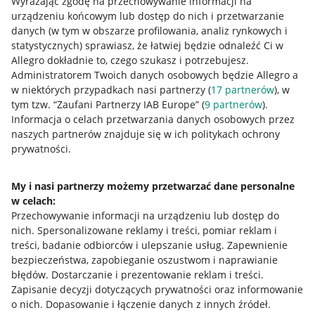
Wyrażając zgodę na przechowywanie informacji na
urządzeniu końcowym lub dostęp do nich i przetwarzanie
danych (w tym w obszarze profilowania, analiz rynkowych i
statystycznych) sprawiasz, że łatwiej będzie odnaleźć Ci w
Allegro dokładnie to, czego szukasz i potrzebujesz.
Administratorem Twoich danych osobowych będzie Allegro a
w niektórych przypadkach nasi partnerzy (
17
partnerów
), w
tym tzw. “Zaufani Partnerzy IAB Europe” (
9
partnerów
).
Przydatne informacje
Informacja o celach przetwarzania danych osobowych przez
naszych partnerów znajduje się w ich politykach ochrony
prywatności.
Jak to działa
Napisz do nas
My i nasi partnerzy możemy przetwarzać dane personalne
w celach:
Allegro Gadane dla sprzedających
Przechowywanie informacji na urządzeniu lub dostęp do
Allegro Gadane dla kupujących
nich
.
Spersonalizowane reklamy i treści, pomiar reklam i
treści, badanie odbiorców i ulepszanie usług
.
Zapewnienie
Mapa miejscowości
bezpieczeństwa, zapobieganie oszustwom i naprawianie
błędów
.
Dostarczanie i prezentowanie reklam i treści
.
Informacje prawne
Zapisanie decyzji dotyczących prywatności oraz informowanie
o nich
.
Dopasowanie i łączenie danych z innych źródeł
.
Regulamin