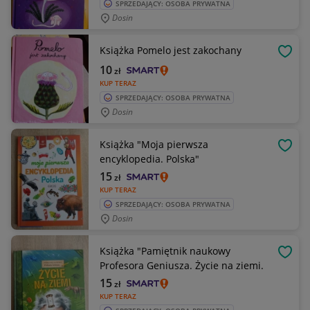
SPRZEDAJĄCY: OSOBA PRYWATNA
Dosin
Książka Pomelo jest zakochany
OBSE
10
zł
KUP TERAZ
SPRZEDAJĄCY: OSOBA PRYWATNA
Dosin
Książka "Moja pierwsza
OBSE
encyklopedia. Polska"
15
zł
KUP TERAZ
SPRZEDAJĄCY: OSOBA PRYWATNA
Dosin
Książka "Pamiętnik naukowy
OBSE
Profesora Geniusza. Życie na ziemi.
15
zł
KUP TERAZ