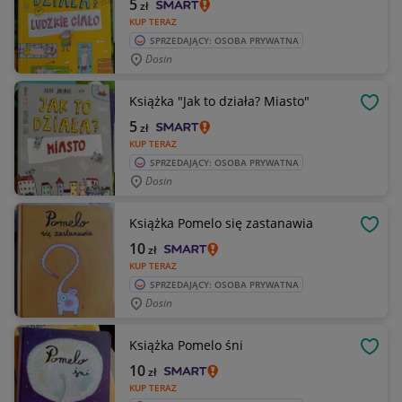
5
zł
KUP TERAZ
SPRZEDAJĄCY: OSOBA PRYWATNA
Dosin
Książka "Jak to działa? Miasto"
OBSE
5
zł
KUP TERAZ
SPRZEDAJĄCY: OSOBA PRYWATNA
Dosin
Książka Pomelo się zastanawia
OBSE
10
zł
KUP TERAZ
SPRZEDAJĄCY: OSOBA PRYWATNA
Dosin
Książka Pomelo śni
OBSE
10
zł
KUP TERAZ