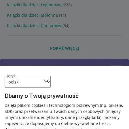
Książki dla dzieci Legionowo
(238)
Książki dla dzieci Jabłonna
(14)
Książki dla dzieci Chotomów
(34)
POKAŻ WIĘCEJ
język
Dbamy o Twoją prywatność
Dzięki plikom cookies i technologiom pokrewnym
(np. piksele,
SDK)
oraz przetwarzaniu Twoich danych osobowych
(między
innymi unikalne identyfikatory, dane przeglądarki)
, możemy
zapewnić, że dopasujemy do Ciebie wyświetlane treści.