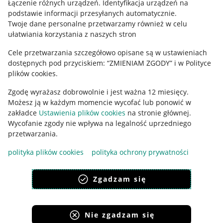
Łączenie różnych urządzeń
.
Identyfikacja urządzeń na
podstawie informacji przesyłanych automatycznie
.
Polityka plików "cookies"
Twoje dane personalne przetwarzamy również w celu
ułatwiania korzystania z naszych stron
Ustawienia plików "cookies"
Cele przetwarzania szczegółowo opisane są w ustawieniach
Udostępnianie lokalizacji
dostępnych pod przyciskiem: “ZMIENIAM ZGODY” i w Polityce
Informacje dla Aktu o Usługach Cyfrowych
plików cookies.
Zgodę wyrażasz dobrowolnie i jest ważna 12 miesięcy.
Pobierz aplikację
Możesz ją w każdym momencie wycofać lub ponowić w
zakładce
Ustawienia plików cookies
na stronie głównej.
Wycofanie zgody nie wpływa na legalność uprzedniego
przetwarzania.
polityka plików cookies
polityka ochrony prywatności
Zgadzam się
Nie zgadzam się
Korzystanie z serwisu oznacza akceptację
regulaminu
.