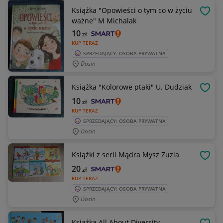
Książka "Opowieści o tym co w życiu
OBSE
ważne" M Michalak
10
zł
KUP TERAZ
SPRZEDAJĄCY: OSOBA PRYWATNA
Dosin
Książka "Kolorowe ptaki" U. Dudziak
OBSE
10
zł
KUP TERAZ
SPRZEDAJĄCY: OSOBA PRYWATNA
Dosin
Książki z serii Mądra Mysz Zuzia
OBSE
20
zł
KUP TERAZ
SPRZEDAJĄCY: OSOBA PRYWATNA
Dosin
Książka All About Diversity