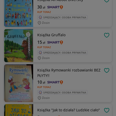
OBSE
30
zł
KUP TERAZ
SPRZEDAJĄCY: OSOBA PRYWATNA
Dosin
Książka Gruffalo
OBSE
15
zł
KUP TERAZ
SPRZEDAJĄCY: OSOBA PRYWATNA
Dosin
Książka Rymowanki rozbawianki BEZ
OBSE
PŁYTY!!
10
zł
KUP TERAZ
SPRZEDAJĄCY: OSOBA PRYWATNA
Dosin
Książka "Jak to działa? Ludzkie ciało"
OBSE