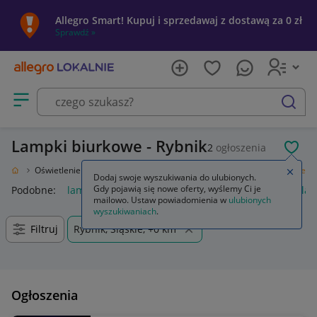
Allegro Smart! Kupuj i sprzedawaj z dostawą za 0 zł
Sprawdź »
Otwórz menu z kategoriami
szukaj
Lampki biurkowe - Rybnik
2
ogłoszenia
POL
 Ogród
Oświetlenie
Oświetlenie wewnętrzne
Lampy
Lampki biurkowe
Zamkn
Dodaj swoje wyszukiwania do ulubionych.
Gdy pojawią się nowe oferty, wyślemy Ci je
Podobne:
lampki biurkowe
uchwyt do lampki biurkowej
lam
mailowo. Ustaw powiadomienia w
ulubionych
wyszukiwaniach
.
Filtruj
Rybnik, Śląskie, +0 km
Ogłoszenia