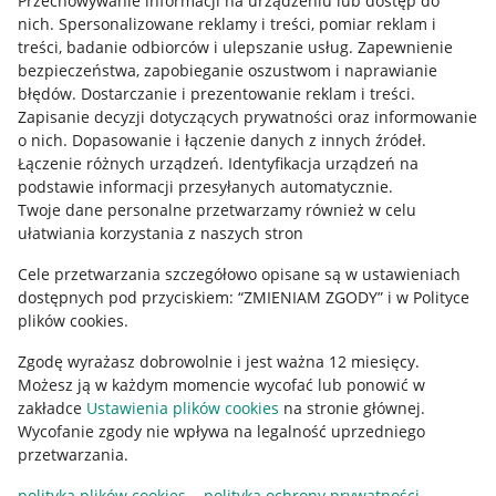
Przechowywanie informacji na urządzeniu lub dostęp do
Allegro Gadane dla kupujących
nich
.
Spersonalizowane reklamy i treści, pomiar reklam i
treści, badanie odbiorców i ulepszanie usług
.
Zapewnienie
Mapa miejscowości
bezpieczeństwa, zapobieganie oszustwom i naprawianie
błędów
.
Dostarczanie i prezentowanie reklam i treści
.
Informacje prawne
Zapisanie decyzji dotyczących prywatności oraz informowanie
o nich
.
Dopasowanie i łączenie danych z innych źródeł
.
Regulamin
Łączenie różnych urządzeń
.
Identyfikacja urządzeń na
podstawie informacji przesyłanych automatycznie
.
Polityka plików "cookies"
Twoje dane personalne przetwarzamy również w celu
ułatwiania korzystania z naszych stron
Ustawienia plików "cookies"
Cele przetwarzania szczegółowo opisane są w ustawieniach
Udostępnianie lokalizacji
dostępnych pod przyciskiem: “ZMIENIAM ZGODY” i w Polityce
Informacje dla Aktu o Usługach Cyfrowych
plików cookies.
Zgodę wyrażasz dobrowolnie i jest ważna 12 miesięcy.
Pobierz aplikację
Możesz ją w każdym momencie wycofać lub ponowić w
zakładce
Ustawienia plików cookies
na stronie głównej.
Wycofanie zgody nie wpływa na legalność uprzedniego
przetwarzania.
polityka plików cookies
polityka ochrony prywatności