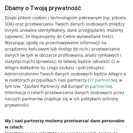
Dbamy o Twoją prywatność
Dzięki plikom cookies i technologiom pokrewnym
(np. piksele,
SDK)
oraz przetwarzaniu Twoich danych osobowych
(między
innymi unikalne identyfikatory, dane przeglądarki)
, możemy
zapewnić, że dopasujemy do Ciebie wyświetlane treści.
Wyrażając zgodę na przechowywanie informacji na
urządzeniu końcowym lub dostęp do nich i przetwarzanie
danych (w tym w obszarze profilowania, analiz rynkowych i
statystycznych) sprawiasz, że łatwiej będzie odnaleźć Ci w
Allegro dokładnie to, czego szukasz i potrzebujesz.
Administratorem Twoich danych osobowych będzie Allegro a
w niektórych przypadkach nasi partnerzy (
17
partnerów
), w
tym tzw. “Zaufani Partnerzy IAB Europe” (
9
partnerów
).
Przydatne informacje
Informacja o celach przetwarzania danych osobowych przez
naszych partnerów znajduje się w ich politykach ochrony
prywatności.
Jak to działa
Napisz do nas
My i nasi partnerzy możemy przetwarzać dane personalne
w celach:
Allegro Gadane dla sprzedających