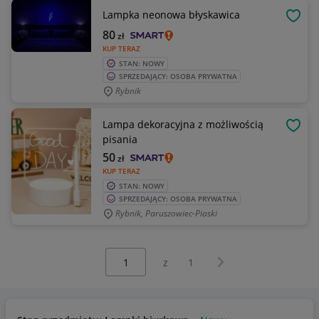
Lampka neonowa błyskawica
OBSE
80
zł
KUP TERAZ
STAN: NOWY
SPRZEDAJĄCY: OSOBA PRYWATNA
Rybnik
Lampa dekoracyjna z możliwością
OBSE
pisania
50
zł
KUP TERAZ
STAN: NOWY
SPRZEDAJĄCY: OSOBA PRYWATNA
Rybnik, Paruszowiec-Piaski
Wybierz stronę:
Następna strona
z
1