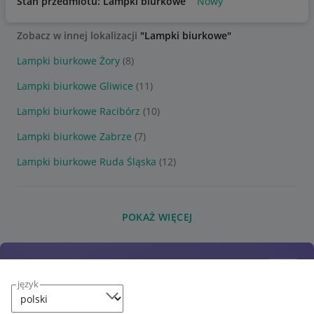
Stan przedmiotu: Lampki biurkowe
Nowy
Zobacz w innej lokalizacji
"Lampki biurkowe"
Lampki biurkowe Żory
(8)
Lampki biurkowe Gliwice
(11)
Lampki biurkowe Racibórz
(10)
Lampki biurkowe Zabrze
(7)
Lampki biurkowe Ruda Śląska
(12)
POKAŻ WIĘCEJ
język