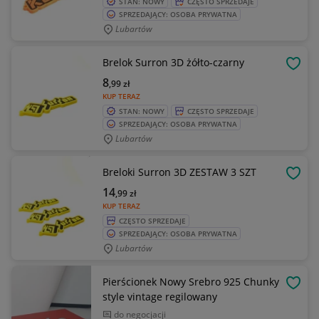
STAN: NOWY
CZĘSTO SPRZEDAJE
SPRZEDAJĄCY: OSOBA PRYWATNA
Lubartów
Brelok Surron 3D żółto-czarny
OBSE
8
,99
zł
KUP TERAZ
STAN: NOWY
CZĘSTO SPRZEDAJE
SPRZEDAJĄCY: OSOBA PRYWATNA
Lubartów
Breloki Surron 3D ZESTAW 3 SZT
OBSE
14
,99
zł
KUP TERAZ
CZĘSTO SPRZEDAJE
SPRZEDAJĄCY: OSOBA PRYWATNA
Lubartów
Pierścionek Nowy Srebro 925 Chunky
OBSE
style vintage regilowany
do negocjacji