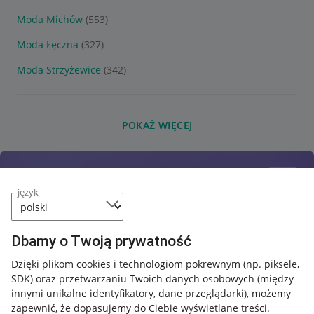
Moda Michów
(553)
Moda Łęczna
(327)
Moda Strzyżewice
(342)
POKAŻ WIĘCEJ
język
Dbamy o Twoją prywatność
Dzięki plikom cookies i technologiom pokrewnym
(np. piksele,
SDK)
oraz przetwarzaniu Twoich danych osobowych
(między
innymi unikalne identyfikatory, dane przeglądarki)
, możemy
zapewnić, że dopasujemy do Ciebie wyświetlane treści.