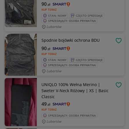
90
zł
KUP TERAZ
STAN: NOWY
CZĘSTO SPRZEDAJE
SPRZEDAJĄCY: OSOBA PRYWATNA
Lubartów
Spodnie bojówki ochrona BDU
OBSE
90
zł
KUP TERAZ
STAN: NOWY
CZĘSTO SPRZEDAJE
SPRZEDAJĄCY: OSOBA PRYWATNA
Lubartów
UNIQLO 100% Wełna Merino |
OBSE
Sweter V-Neck Różowy | XS | Basic
Classic
49
zł
KUP TERAZ
SPRZEDAJĄCY: OSOBA PRYWATNA
Lubartów