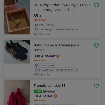
HIT Nowy pozłacany Naszyjnik chain
OBSE
Stal Chirurgiczna literka A
85
zł
KUP TERAZ
STAN: NOWY
SPRZEDAJĄCY: OSOBA PRYWATNA
Lubartów
Buty Sneakersy Armani Jeans
OBSE
rozm.40
330
zł
KUP TERAZ
STAN: NOWY
SPRZEDAJĄCY: OSOBA PRYWATNA
Lubartów
Trampki damskie 38
OBSE
20
,00 zł
-50%
10
zł
KUP TERAZ