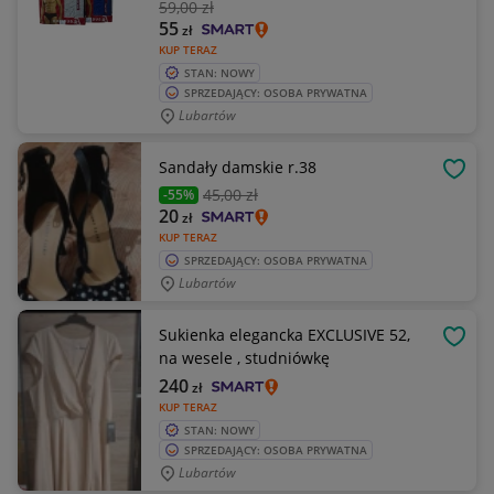
59
,00 zł
55
zł
KUP TERAZ
STAN: NOWY
SPRZEDAJĄCY: OSOBA PRYWATNA
Lubartów
Sandały damskie r.38
OBSE
45
,00 zł
-55%
20
zł
KUP TERAZ
SPRZEDAJĄCY: OSOBA PRYWATNA
Lubartów
Sukienka elegancka EXCLUSIVE 52,
OBSE
na wesele , studniówkę
240
zł
KUP TERAZ
STAN: NOWY
SPRZEDAJĄCY: OSOBA PRYWATNA
Lubartów