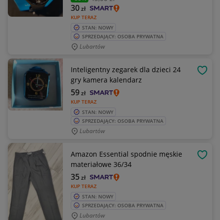
30
zł
KUP TERAZ
STAN: NOWY
SPRZEDAJĄCY: OSOBA PRYWATNA
Lubartów
Inteligentny zegarek dla dzieci 24
OBSE
gry kamera kalendarz
59
zł
KUP TERAZ
STAN: NOWY
SPRZEDAJĄCY: OSOBA PRYWATNA
Lubartów
Amazon Essential spodnie męskie
OBSE
materiałowe 36/34
35
zł
KUP TERAZ
STAN: NOWY
SPRZEDAJĄCY: OSOBA PRYWATNA
Lubartów