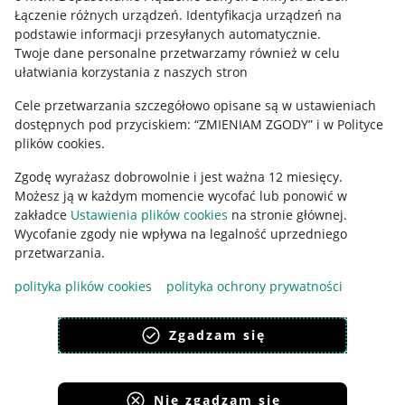
Regulamin
Łączenie różnych urządzeń
.
Identyfikacja urządzeń na
podstawie informacji przesyłanych automatycznie
.
Polityka plików "cookies"
Twoje dane personalne przetwarzamy również w celu
ułatwiania korzystania z naszych stron
Ustawienia plików "cookies"
Cele przetwarzania szczegółowo opisane są w ustawieniach
Udostępnianie lokalizacji
dostępnych pod przyciskiem: “ZMIENIAM ZGODY” i w Polityce
Informacje dla Aktu o Usługach Cyfrowych
plików cookies.
Zgodę wyrażasz dobrowolnie i jest ważna 12 miesięcy.
Pobierz aplikację
Możesz ją w każdym momencie wycofać lub ponowić w
zakładce
Ustawienia plików cookies
na stronie głównej.
Wycofanie zgody nie wpływa na legalność uprzedniego
przetwarzania.
polityka plików cookies
polityka ochrony prywatności
Zgadzam się
Nie zgadzam się