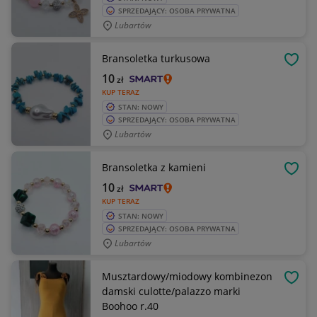
SPRZEDAJĄCY: OSOBA PRYWATNA
Lubartów
Bransoletka turkusowa
OBSE
10
zł
KUP TERAZ
STAN: NOWY
SPRZEDAJĄCY: OSOBA PRYWATNA
Lubartów
Bransoletka z kamieni
OBSE
10
zł
KUP TERAZ
STAN: NOWY
SPRZEDAJĄCY: OSOBA PRYWATNA
Lubartów
Musztardowy/miodowy kombinezon
OBSE
damski culotte/palazzo marki
Boohoo r.40