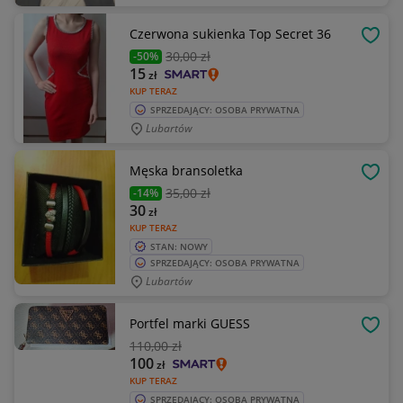
Czerwona sukienka Top Secret 36
OBSE
30
,00 zł
-50%
15
zł
KUP TERAZ
SPRZEDAJĄCY: OSOBA PRYWATNA
Lubartów
Męska bransoletka
OBSE
35
,00 zł
-14%
30
zł
KUP TERAZ
STAN: NOWY
SPRZEDAJĄCY: OSOBA PRYWATNA
Lubartów
Portfel marki GUESS
OBSE
110
,00 zł
100
zł
KUP TERAZ
SPRZEDAJĄCY: OSOBA PRYWATNA