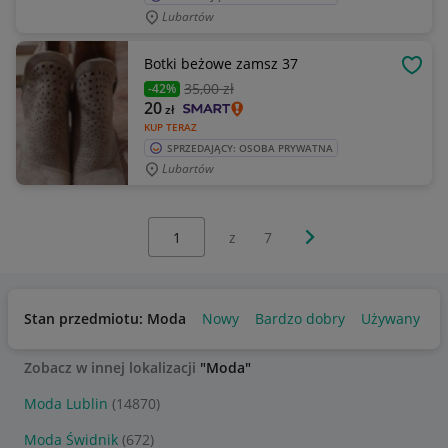
Lubartów
Botki beżowe zamsz 37
OBSE
35
,00 zł
-42%
20
zł
KUP TERAZ
SPRZEDAJĄCY: OSOBA PRYWATNA
Lubartów
Wybierz stronę:
Następna strona
z
7
Stan przedmiotu: Moda
Nowy
Bardzo dobry
Używany
U
Zobacz w innej lokalizacji
"Moda"
Moda Lublin
(14870)
Moda Świdnik
(672)