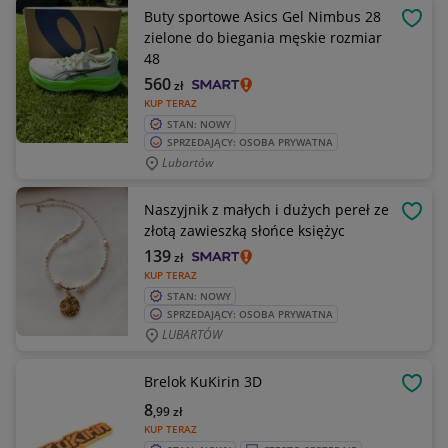
Buty sportowe Asics Gel Nimbus 28
OBSE
zielone do biegania męskie rozmiar
48
560
zł
KUP TERAZ
STAN: NOWY
SPRZEDAJĄCY: OSOBA PRYWATNA
Lubartów
Naszyjnik z małych i dużych pereł ze
OBSE
złotą zawieszką słońce księżyc
139
zł
KUP TERAZ
STAN: NOWY
SPRZEDAJĄCY: OSOBA PRYWATNA
LUBARTÓW
Brelok KuKirin 3D
OBSE
8
,99
zł
KUP TERAZ