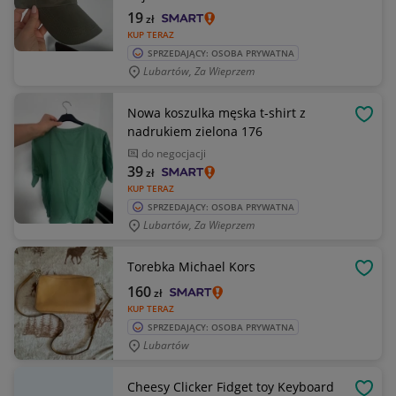
19
zł
KUP TERAZ
SPRZEDAJĄCY: OSOBA PRYWATNA
Lubartów, Za Wieprzem
Nowa koszulka męska t-shirt z
OBSE
nadrukiem zielona 176
do negocjacji
39
zł
KUP TERAZ
SPRZEDAJĄCY: OSOBA PRYWATNA
Lubartów, Za Wieprzem
Torebka Michael Kors
OBSE
160
zł
KUP TERAZ
SPRZEDAJĄCY: OSOBA PRYWATNA
Lubartów
Cheesy Clicker Fidget toy Keyboard