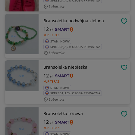
SPRZEDAJĄCY: OSOBA PRYWATNA
Lubartów
Bransoletka podwójna zielona
OBSE
12
zł
KUP TERAZ
STAN: NOWY
SPRZEDAJĄCY: OSOBA PRYWATNA
Lubartów
Bransolelka niebieska
OBSE
12
zł
KUP TERAZ
STAN: NOWY
SPRZEDAJĄCY: OSOBA PRYWATNA
Lubartów
Bransoletka różowa
OBSE
12
zł
KUP TERAZ
STAN: NOWY