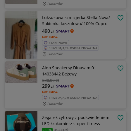
Lubartów
Luksusowa szmizjerka Stella Nova/
OBSE
Sukienka koszulowa/ 100% Cupro
490
zł
KUP TERAZ
STAN: NOWY
SPRZEDAJĄCY: OSOBA PRYWATNA
Lubartów
Aldo Sneakersy Dinasami01
OBSE
14038442 Beżowy
330
,00 zł
299
zł
KUP TERAZ
SPRZEDAJĄCY: OSOBA PRYWATNA
Lubartów
Zegarek cyfrowy z podświetleniem
OBSE
LED krokomierz stoper fitness
45
,00 zł
-33%