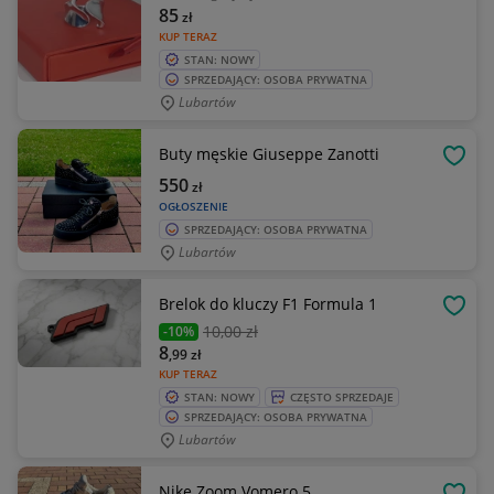
85
zł
KUP TERAZ
STAN: NOWY
SPRZEDAJĄCY: OSOBA PRYWATNA
Lubartów
Buty męskie Giuseppe Zanotti
OBSE
550
zł
OGŁOSZENIE
SPRZEDAJĄCY: OSOBA PRYWATNA
Lubartów
Brelok do kluczy F1 Formula 1
OBSE
10
,00 zł
-10%
8
,99
zł
KUP TERAZ
STAN: NOWY
CZĘSTO SPRZEDAJE
SPRZEDAJĄCY: OSOBA PRYWATNA
Lubartów
Nike Zoom Vomero 5