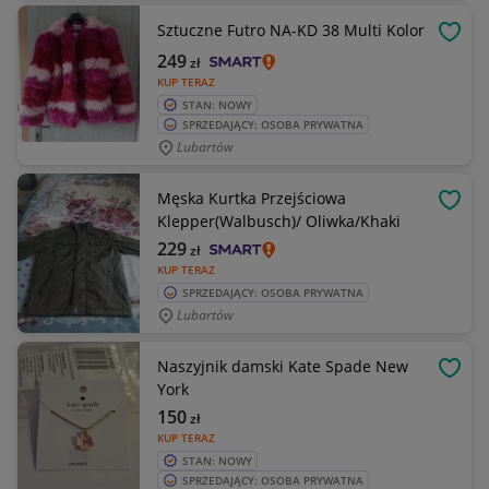
Sztuczne Futro NA-KD 38 Multi Kolor
OBSE
249
zł
KUP TERAZ
STAN: NOWY
SPRZEDAJĄCY: OSOBA PRYWATNA
Lubartów
Męska Kurtka Przejściowa
OBSE
Klepper(Walbusch)/ Oliwka/Khaki
229
zł
KUP TERAZ
SPRZEDAJĄCY: OSOBA PRYWATNA
Lubartów
Naszyjnik damski Kate Spade New
OBSE
York
150
zł
KUP TERAZ
STAN: NOWY
SPRZEDAJĄCY: OSOBA PRYWATNA