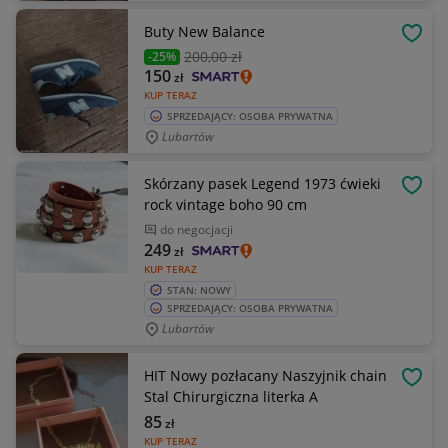
Buty New Balance
OBSE
200
,00 zł
-25%
150
zł
KUP TERAZ
SPRZEDAJĄCY: OSOBA PRYWATNA
Lubartów
Skórzany pasek Legend 1973 ćwieki
OBSE
rock vintage boho 90 cm
do negocjacji
249
zł
KUP TERAZ
STAN: NOWY
SPRZEDAJĄCY: OSOBA PRYWATNA
Lubartów
HIT Nowy pozłacany Naszyjnik chain
OBSE
Stal Chirurgiczna literka A
85
zł
KUP TERAZ