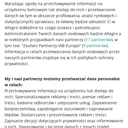
Wyrażając zgodę na przechowywanie informacji na
urządzeniu końcowym lub dostęp do nich i przetwarzanie
danych (w tym w obszarze profilowania, analiz rynkowych i
statystycznych) sprawiasz, że łatwiej będzie odnaleźć Ci w
Allegro dokładnie to, czego szukasz i potrzebujesz.
Administratorem Twoich danych osobowych będzie Allegro a
w niektórych przypadkach nasi partnerzy (
17
partnerów
), w
tym tzw. “Zaufani Partnerzy IAB Europe” (
9
partnerów
).
Przydatne informacje
Informacja o celach przetwarzania danych osobowych przez
naszych partnerów znajduje się w ich politykach ochrony
prywatności.
Jak to działa
Napisz do nas
My i nasi partnerzy możemy przetwarzać dane personalne
w celach:
Allegro Gadane dla sprzedających
Przechowywanie informacji na urządzeniu lub dostęp do
Allegro Gadane dla kupujących
nich
.
Spersonalizowane reklamy i treści, pomiar reklam i
treści, badanie odbiorców i ulepszanie usług
.
Zapewnienie
Mapa miejscowości
bezpieczeństwa, zapobieganie oszustwom i naprawianie
błędów
.
Dostarczanie i prezentowanie reklam i treści
.
Informacje prawne
Zapisanie decyzji dotyczących prywatności oraz informowanie
o nich
.
Dopasowanie i łączenie danych z innych źródeł
.