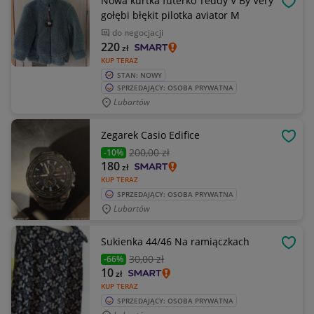
Nowa kurtka futerko Teddy V By Very
OBSE
gołębi błękit pilotka aviator M
do negocjacji
220
zł
KUP TERAZ
STAN: NOWY
SPRZEDAJĄCY: OSOBA PRYWATNA
Lubartów
Zegarek Casio Edifice
OBSE
200
,00 zł
-10%
180
zł
KUP TERAZ
SPRZEDAJĄCY: OSOBA PRYWATNA
Lubartów
Sukienka 44/46 Na ramiączkach
OBSE
30
,00 zł
-66%
10
zł
KUP TERAZ
SPRZEDAJĄCY: OSOBA PRYWATNA