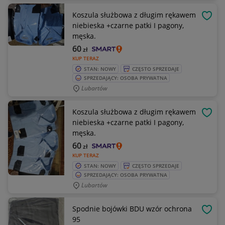
Koszula służbowa z długim rękawem
OBSE
niebieska +czarne patki I pagony,
męska.
60
zł
KUP TERAZ
STAN: NOWY
CZĘSTO SPRZEDAJE
SPRZEDAJĄCY: OSOBA PRYWATNA
Lubartów
Koszula służbowa z długim rękawem
OBSE
niebieska +czarne patki I pagony,
męska.
60
zł
KUP TERAZ
STAN: NOWY
CZĘSTO SPRZEDAJE
SPRZEDAJĄCY: OSOBA PRYWATNA
Lubartów
Spodnie bojówki BDU wzór ochrona
OBSE
95