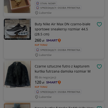
STAN: NOWY
SPRZEDAJĄCY: OSOBA PRYWATNA
Lubartów
Buty Nike Air Max DN czarno-białe
OBSE
sportowe sneakersy rozmiar 44.5
(28.5 cm)
260
zł
KUP TERAZ
SPRZEDAJĄCY: OSOBA PRYWATNA
Lubartów
Czarne sztuczne futro z kapturem
OBSE
kurtka futrzana damska rozmiar M
do negocjacji
120
zł
KUP TERAZ
SPRZEDAJĄCY: OSOBA PRYWATNA
Lubartów