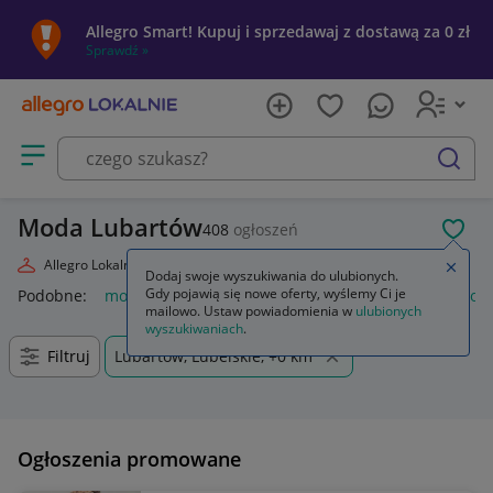
Allegro Smart! Kupuj i sprzedawaj z dostawą za 0 zł
Sprawdź »
Otwórz menu z kategoriami
szukaj
Moda Lubartów
408
ogłoszeń
POL
Allegro Lokalnie
Moda
Zamkn
Dodaj swoje wyszukiwania do ulubionych.
Gdy pojawią się nowe oferty, wyślemy Ci je
Podobne:
moda
markowa moda 2026
moda damska
moda
mailowo. Ustaw powiadomienia w
ulubionych
wyszukiwaniach
.
Filtruj
Lubartów, Lubelskie, +0 km
Ogłoszenia promowane