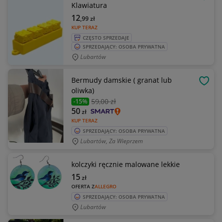
OBSE
Klawiatura
12
,99
zł
KUP TERAZ
CZĘSTO SPRZEDAJE
SPRZEDAJĄCY: OSOBA PRYWATNA
Lubartów
Bermudy damskie ( granat lub
OBSE
oliwka)
59
,00 zł
-15%
50
zł
KUP TERAZ
SPRZEDAJĄCY: OSOBA PRYWATNA
Lubartów, Za Wieprzem
kolczyki ręcznie malowane lekkie
15
zł
OFERTA Z
ALLEGRO
SPRZEDAJĄCY: OSOBA PRYWATNA
Lubartów