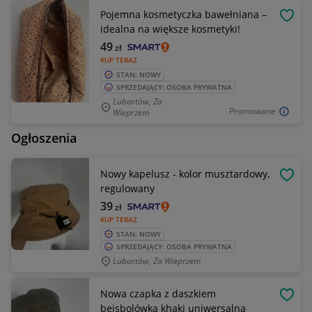
Pojemna kosmetyczka bawełniana –
OBSE
idealna na większe kosmetyki!
49
zł
KUP TERAZ
STAN: NOWY
SPRZEDAJĄCY: OSOBA PRYWATNA
Lubartów, Za
Promowane
Wieprzem
Ogłoszenia
Nowy kapelusz - kolor musztardowy,
OBSE
regulowany
39
zł
KUP TERAZ
STAN: NOWY
SPRZEDAJĄCY: OSOBA PRYWATNA
Lubartów, Za Wieprzem
Nowa czapka z daszkiem
OBSE
bejsbolówka khaki uniwersalna