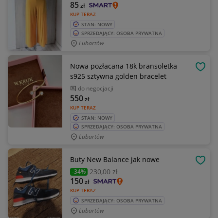
85
zł
KUP TERAZ
STAN: NOWY
SPRZEDAJĄCY: OSOBA PRYWATNA
Lubartów
Nowa pozłacana 18k bransoletka
OBSE
s925 sztywna golden bracelet
do negocjacji
550
zł
KUP TERAZ
STAN: NOWY
SPRZEDAJĄCY: OSOBA PRYWATNA
Lubartów
Buty New Balance jak nowe
OBSE
230
,00 zł
-34%
150
zł
KUP TERAZ
SPRZEDAJĄCY: OSOBA PRYWATNA
Lubartów