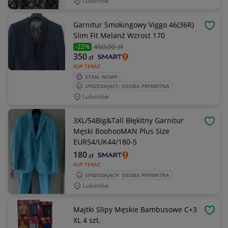
Lubartów
Garnitur Smokingowy Viggo 46(36R)
OBSE
Slim Fit Melanż Wzrost 170
450
,00 zł
-22%
350
zł
KUP TERAZ
STAN: NOWY
SPRZEDAJĄCY: OSOBA PRYWATNA
Lubartów
3XL/54Big&Tall Błękitny Garnitur
OBSE
Męski BoohooMAN Plus Size
EUR54/UK44/180-5
180
zł
KUP TERAZ
SPRZEDAJĄCY: OSOBA PRYWATNA
Lubartów
Majtki Slipy Męskie Bambusowe C+3
OBSE
XL 4 szt.