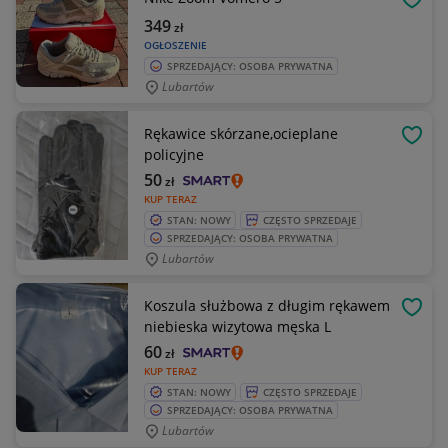
OBSE
349
zł
OGŁOSZENIE
SPRZEDAJĄCY: OSOBA PRYWATNA
Lubartów
Rękawice skórzane,ocieplane
OBSE
policyjne
50
zł
KUP TERAZ
STAN: NOWY
CZĘSTO SPRZEDAJE
SPRZEDAJĄCY: OSOBA PRYWATNA
Lubartów
Koszula służbowa z długim rękawem
OBSE
niebieska wizytowa męska L
60
zł
KUP TERAZ
STAN: NOWY
CZĘSTO SPRZEDAJE
SPRZEDAJĄCY: OSOBA PRYWATNA
Lubartów