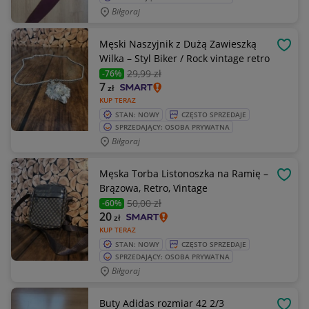
Biłgoraj
Męski Naszyjnik z Dużą Zawieszką
OBSE
Wilka – Styl Biker / Rock vintage retro
29
,99 zł
-76%
7
zł
KUP TERAZ
STAN: NOWY
CZĘSTO SPRZEDAJE
SPRZEDAJĄCY: OSOBA PRYWATNA
Biłgoraj
Męska Torba Listonoszka na Ramię –
OBSE
Brązowa, Retro, Vintage
50
,00 zł
-60%
20
zł
KUP TERAZ
STAN: NOWY
CZĘSTO SPRZEDAJE
SPRZEDAJĄCY: OSOBA PRYWATNA
Biłgoraj
Buty Adidas rozmiar 42 2/3