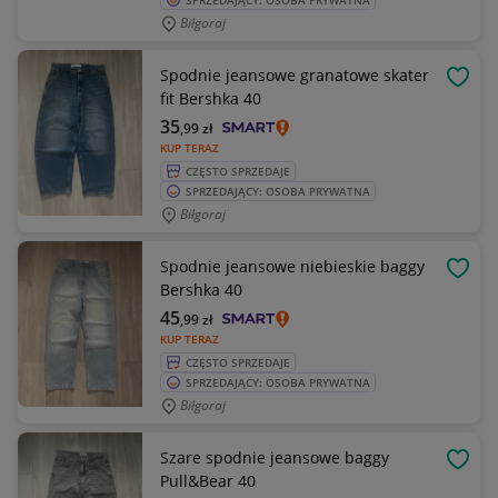
SPRZEDAJĄCY: OSOBA PRYWATNA
Biłgoraj
Spodnie jeansowe granatowe skater
OBSE
fit Bershka 40
35
,99
zł
KUP TERAZ
CZĘSTO SPRZEDAJE
SPRZEDAJĄCY: OSOBA PRYWATNA
Biłgoraj
Spodnie jeansowe niebieskie baggy
OBSE
Bershka 40
45
,99
zł
KUP TERAZ
CZĘSTO SPRZEDAJE
SPRZEDAJĄCY: OSOBA PRYWATNA
Biłgoraj
Szare spodnie jeansowe baggy
OBSE
Pull&Bear 40