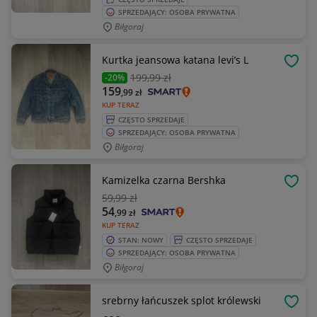
SPRZEDAJĄCY: OSOBA PRYWATNA
Biłgoraj
Kurtka jeansowa katana levi’s L
OBSE
199
,99 zł
-20%
159
,99
zł
KUP TERAZ
CZĘSTO SPRZEDAJE
SPRZEDAJĄCY: OSOBA PRYWATNA
Biłgoraj
Kamizelka czarna Bershka
OBSE
59
,99 zł
54
,99
zł
KUP TERAZ
STAN: NOWY
CZĘSTO SPRZEDAJE
SPRZEDAJĄCY: OSOBA PRYWATNA
Biłgoraj
srebrny łańcuszek splot królewski
OBSE