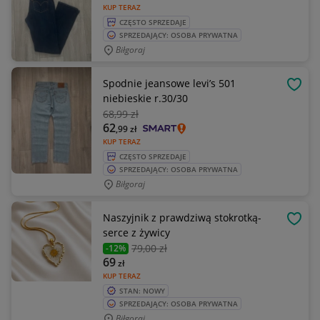
KUP TERAZ
CZĘSTO SPRZEDAJE
SPRZEDAJĄCY: OSOBA PRYWATNA
Biłgoraj
Spodnie jeansowe levi’s 501
OBSE
niebieskie r.30/30
68
,99 zł
62
,99
zł
KUP TERAZ
CZĘSTO SPRZEDAJE
SPRZEDAJĄCY: OSOBA PRYWATNA
Biłgoraj
Naszyjnik z prawdziwą stokrotką-
OBSE
serce z żywicy
79
,00 zł
-12%
69
zł
KUP TERAZ
STAN: NOWY
SPRZEDAJĄCY: OSOBA PRYWATNA
Biłgoraj