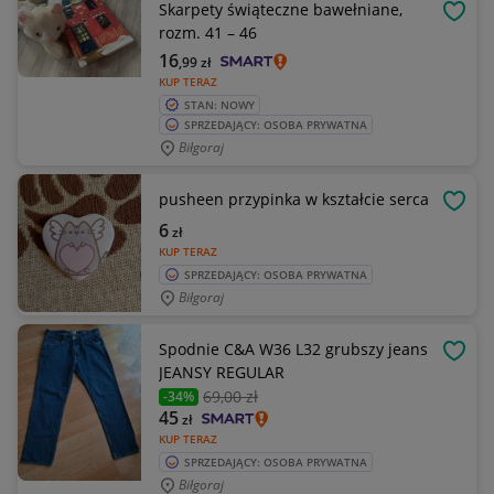
Skarpety świąteczne bawełniane,
OBSE
rozm. 41 – 46
16
,99
zł
KUP TERAZ
STAN: NOWY
SPRZEDAJĄCY: OSOBA PRYWATNA
Biłgoraj
pusheen przypinka w kształcie serca
OBSE
6
zł
KUP TERAZ
SPRZEDAJĄCY: OSOBA PRYWATNA
Biłgoraj
Spodnie C&A W36 L32 grubszy jeans
OBSE
JEANSY REGULAR
69
,00 zł
-34%
45
zł
KUP TERAZ
SPRZEDAJĄCY: OSOBA PRYWATNA
Biłgoraj