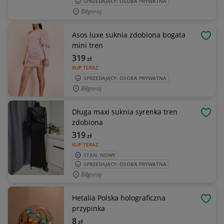
SPRZEDAJĄCY: OSOBA PRYWATNA
Biłgoraj
Asos luxe suknia zdobiona bogata
OBSE
mini tren
319
zł
KUP TERAZ
SPRZEDAJĄCY: OSOBA PRYWATNA
Biłgoraj
Długa maxi suknia syrenka tren
OBSE
zdobiona
319
zł
KUP TERAZ
STAN: NOWY
SPRZEDAJĄCY: OSOBA PRYWATNA
Biłgoraj
Hetalia Polska holograficzna
OBSE
przypinka
8
zł