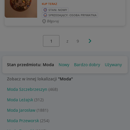
KUP TERAZ
STAN: NOWY
SPRZEDAJĄCY: OSOBA PRYWATNA
Biłgoraj
Wybierz stronę:
Następna strona
z
9
Stan przedmiotu: Moda
Nowy
Bardzo dobry
Używany
Zobacz w innej lokalizacji
"Moda"
Moda Szczebrzeszyn
(468)
Moda Leżajsk
(312)
Moda Jarosław
(1881)
Moda Przeworsk
(254)