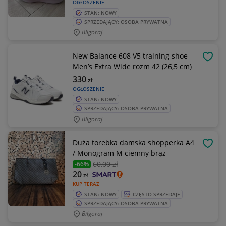
OGŁOSZENIE
STAN: NOWY
SPRZEDAJĄCY: OSOBA PRYWATNA
Biłgoraj
New Balance 608 V5 training shoe
OBSE
Men’s Extra Wide rozm 42 (26,5 cm)
330
zł
OGŁOSZENIE
STAN: NOWY
SPRZEDAJĄCY: OSOBA PRYWATNA
Biłgoraj
Duża torebka damska shopperka A4
OBSE
/ Monogram M ciemny brąz
60
,00 zł
-66%
20
zł
KUP TERAZ
STAN: NOWY
CZĘSTO SPRZEDAJE
SPRZEDAJĄCY: OSOBA PRYWATNA
Biłgoraj