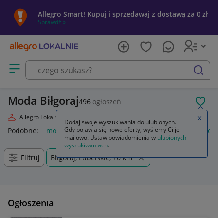
Allegro Smart! Kupuj i sprzedawaj z dostawą za 0 zł
Sprawdź »
Otwórz menu z kategoriami
szukaj
Moda Biłgoraj
496
ogłoszeń
POL
Allegro Lokalnie
Moda
Zamkn
Dodaj swoje wyszukiwania do ulubionych.
Gdy pojawią się nowe oferty, wyślemy Ci je
Podobne:
moda
markowa moda 2026
moda damska
moda
mailowo. Ustaw powiadomienia w
ulubionych
wyszukiwaniach
.
Filtruj
Biłgoraj, Lubelskie, +0 km
Ogłoszenia