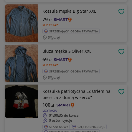
Koszula męska Big Star XXL
OBSE
79
zł
KUP TERAZ
SPRZEDAJĄCY: OSOBA PRYWATNA
Biłgoraj
Bluza męska S'Oliver XXL
OBSE
69
zł
KUP TERAZ
SPRZEDAJĄCY: OSOBA PRYWATNA
Biłgoraj
Koszulka patriotyczna „Z Orłem na
OBSE
piersi, a z dumą w sercu”
100
zł
LICYTACJA
01:00:35
do końca
0 osób licytuje
STAN: NOWY
CZĘSTO SPRZEDAJE