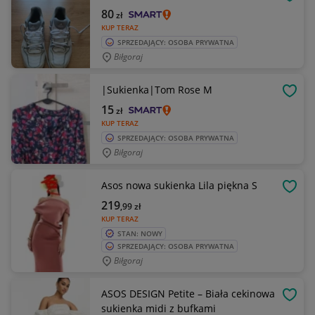
OBSE
80
zł
KUP TERAZ
SPRZEDAJĄCY: OSOBA PRYWATNA
Biłgoraj
|Sukienka|Tom Rose M
OBSE
15
zł
KUP TERAZ
SPRZEDAJĄCY: OSOBA PRYWATNA
Biłgoraj
Asos nowa sukienka Lila piękna S
OBSE
219
,99
zł
KUP TERAZ
STAN: NOWY
SPRZEDAJĄCY: OSOBA PRYWATNA
Biłgoraj
ASOS DESIGN Petite – Biała cekinowa
OBSE
sukienka midi z bufkami