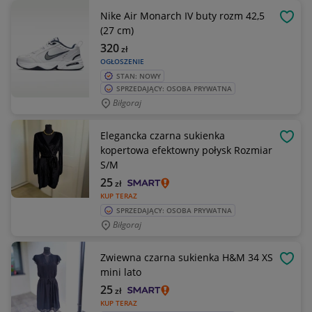
Nike Air Monarch IV buty rozm 42,5
OBSE
(27 cm)
320
zł
OGŁOSZENIE
STAN: NOWY
SPRZEDAJĄCY: OSOBA PRYWATNA
Biłgoraj
Elegancka czarna sukienka
OBSE
kopertowa efektowny połysk Rozmiar
S/M
25
zł
KUP TERAZ
SPRZEDAJĄCY: OSOBA PRYWATNA
Biłgoraj
Zwiewna czarna sukienka H&M 34 XS
OBSE
mini lato
25
zł
KUP TERAZ