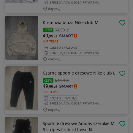
SPRZEDAJĄCY: OSOBA PRYWATNA
Biłgoraj
Kremowa bluza Nike club M
OBSE
64
,99 zł
-23%
49
,99
zł
KUP TERAZ
CZĘSTO SPRZEDAJE
SPRZEDAJĄCY: OSOBA PRYWATNA
Biłgoraj
Czarne spodnie dresowe Nike club L
OBSE
64
,99 zł
-23%
49
,99
zł
KUP TERAZ
CZĘSTO SPRZEDAJE
SPRZEDAJĄCY: OSOBA PRYWATNA
Biłgoraj
Spodnie dresowe Adidas szerokie M
OBSE
3 stripes firebird loose fit