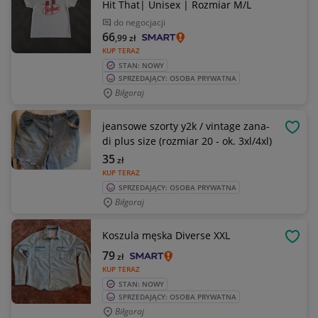
Hit That| Unisex | Rozmiar M/L
do negocjacji
66
,99
zł
KUP TERAZ
STAN: NOWY
SPRZEDAJĄCY: OSOBA PRYWATNA
Biłgoraj
jeansowe szorty y2k / vintage zana-
OBSE
di plus size (rozmiar 20 - ok. 3xl/4xl)
35
zł
KUP TERAZ
SPRZEDAJĄCY: OSOBA PRYWATNA
Biłgoraj
Koszula męska Diverse XXL
OBSE
79
zł
KUP TERAZ
STAN: NOWY
SPRZEDAJĄCY: OSOBA PRYWATNA
Biłgoraj