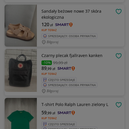
Sandały beżowe nowe 37 skóra
OBSE
ekologiczna
120
zł
KUP TERAZ
SPRZEDAJĄCY: OSOBA PRYWATNA
Biłgoraj
Czarny plecak fjallraven kanken
OBSE
99
,99 zł
-10%
89
,99
zł
KUP TERAZ
CZĘSTO SPRZEDAJE
SPRZEDAJĄCY: OSOBA PRYWATNA
Biłgoraj
T-shirt Polo Ralph Lauren zielony L
OBSE
59
,99
zł
KUP TERAZ
CZĘSTO SPRZEDAJE