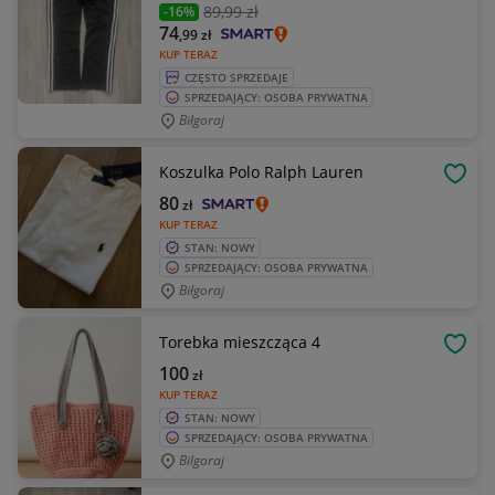
89
,99 zł
-16%
74
,99
zł
KUP TERAZ
CZĘSTO SPRZEDAJE
SPRZEDAJĄCY: OSOBA PRYWATNA
Biłgoraj
Koszulka Polo Ralph Lauren
OBSE
80
zł
KUP TERAZ
STAN: NOWY
SPRZEDAJĄCY: OSOBA PRYWATNA
Biłgoraj
Torebka mieszcząca 4
OBSE
100
zł
KUP TERAZ
STAN: NOWY
SPRZEDAJĄCY: OSOBA PRYWATNA
Bilgoraj