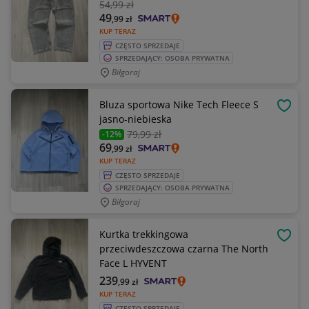
54
,99 zł
49
,99
zł
KUP TERAZ
CZĘSTO SPRZEDAJE
SPRZEDAJĄCY: OSOBA PRYWATNA
Biłgoraj
Bluza sportowa Nike Tech Fleece S
OBSE
jasno-niebieska
79
,99 zł
-12%
69
,99
zł
KUP TERAZ
CZĘSTO SPRZEDAJE
SPRZEDAJĄCY: OSOBA PRYWATNA
Biłgoraj
Kurtka trekkingowa
OBSE
przeciwdeszczowa czarna The North
Face L HYVENT
239
,99
zł
KUP TERAZ
CZĘSTO SPRZEDAJE