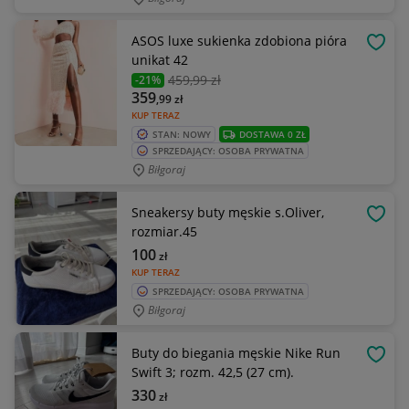
ASOS luxe sukienka zdobiona pióra
OBSE
unikat 42
459
,99 zł
-21%
359
,99
zł
KUP TERAZ
STAN: NOWY
DOSTAWA 0 ZŁ
SPRZEDAJĄCY: OSOBA PRYWATNA
Biłgoraj
Sneakersy buty męskie s.Oliver,
OBSE
rozmiar.45
100
zł
KUP TERAZ
SPRZEDAJĄCY: OSOBA PRYWATNA
Biłgoraj
Buty do biegania męskie Nike Run
OBSE
Swift 3; rozm. 42,5 (27 cm).
330
zł