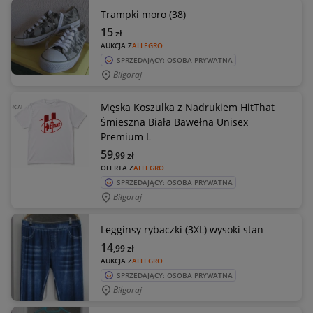
Trampki moro (38)
15
zł
AUKCJA Z
ALLEGRO
SPRZEDAJĄCY: OSOBA PRYWATNA
Biłgoraj
Męska Koszulka z Nadrukiem HitThat
Śmieszna Biała Bawełna Unisex
Premium L
59
,99
zł
OFERTA Z
ALLEGRO
SPRZEDAJĄCY: OSOBA PRYWATNA
Biłgoraj
Legginsy rybaczki (3XL) wysoki stan
14
,99
zł
AUKCJA Z
ALLEGRO
SPRZEDAJĄCY: OSOBA PRYWATNA
Biłgoraj