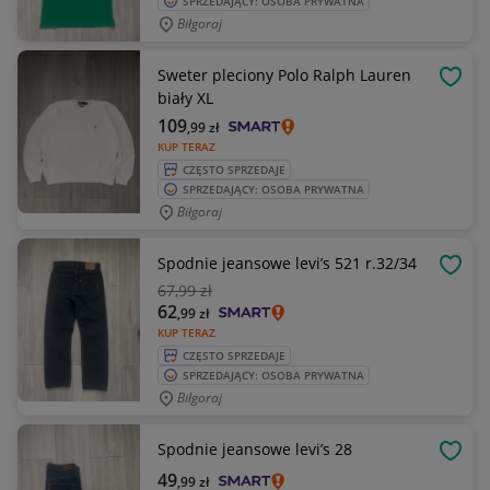
SPRZEDAJĄCY: OSOBA PRYWATNA
Biłgoraj
Sweter pleciony Polo Ralph Lauren
OBSE
biały XL
109
,99
zł
KUP TERAZ
CZĘSTO SPRZEDAJE
SPRZEDAJĄCY: OSOBA PRYWATNA
Biłgoraj
Spodnie jeansowe levi’s 521 r.32/34
OBSE
67
,99 zł
62
,99
zł
KUP TERAZ
CZĘSTO SPRZEDAJE
SPRZEDAJĄCY: OSOBA PRYWATNA
Biłgoraj
Spodnie jeansowe levi’s 28
OBSE
49
,99
zł