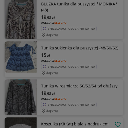
BLUZKA tunika dla puszystej *MONIKA*
(48)
19
,98
zł
AUKCJA Z
ALLEGRO
SPRZEDAJĄCY: OSOBA PRYWATNA
Biłgoraj
Tunika sukienka dla puszystej (48/50/52)
15
zł
AUKCJA Z
ALLEGRO
SPRZEDAJĄCY: OSOBA PRYWATNA
Biłgoraj
Tunika w rozmiarze 50/52/54 tył dłuższy
19
,98
zł
AUKCJA Z
ALLEGRO
SPRZEDAJĄCY: OSOBA PRYWATNA
Biłgoraj
Koszulka (KitKat) biała z nadrukiem
OBSE