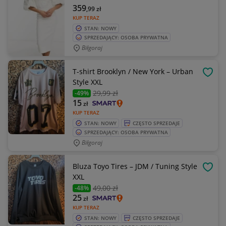
359
,99
zł
KUP TERAZ
STAN: NOWY
SPRZEDAJĄCY: OSOBA PRYWATNA
Biłgoraj
T-shirt Brooklyn / New York – Urban
OBSE
Style XXL
29
,99 zł
-49%
15
zł
KUP TERAZ
STAN: NOWY
CZĘSTO SPRZEDAJE
SPRZEDAJĄCY: OSOBA PRYWATNA
Biłgoraj
Bluza Toyo Tires – JDM / Tuning Style
OBSE
XXL
49
,00 zł
-48%
25
zł
KUP TERAZ
STAN: NOWY
CZĘSTO SPRZEDAJE