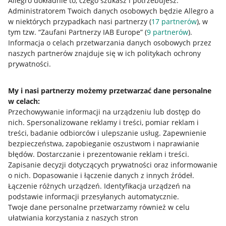
Allegro dokładnie to, czego szukasz i potrzebujesz.
Administratorem Twoich danych osobowych będzie Allegro a
w niektórych przypadkach nasi partnerzy (
17
partnerów
), w
tym tzw. “Zaufani Partnerzy IAB Europe” (
9
partnerów
).
Przydatne informacje
Informacja o celach przetwarzania danych osobowych przez
naszych partnerów znajduje się w ich politykach ochrony
prywatności.
Jak to działa
Napisz do nas
My i nasi partnerzy możemy przetwarzać dane personalne
w celach:
Allegro Gadane dla sprzedających
Przechowywanie informacji na urządzeniu lub dostęp do
Allegro Gadane dla kupujących
nich
.
Spersonalizowane reklamy i treści, pomiar reklam i
treści, badanie odbiorców i ulepszanie usług
.
Zapewnienie
Mapa miejscowości
bezpieczeństwa, zapobieganie oszustwom i naprawianie
błędów
.
Dostarczanie i prezentowanie reklam i treści
.
Informacje prawne
Zapisanie decyzji dotyczących prywatności oraz informowanie
o nich
.
Dopasowanie i łączenie danych z innych źródeł
.
Regulamin
Łączenie różnych urządzeń
.
Identyfikacja urządzeń na
podstawie informacji przesyłanych automatycznie
.
Polityka plików "cookies"
Twoje dane personalne przetwarzamy również w celu
ułatwiania korzystania z naszych stron
Ustawienia plików "cookies"