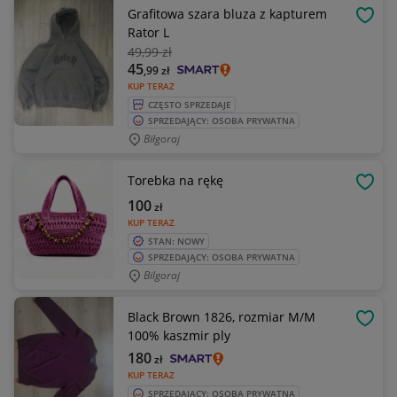
Grafitowa szara bluza z kapturem
OBSE
Rator L
49
,99 zł
45
,99
zł
KUP TERAZ
CZĘSTO SPRZEDAJE
SPRZEDAJĄCY: OSOBA PRYWATNA
Biłgoraj
Torebka na rękę
OBSE
100
zł
KUP TERAZ
STAN: NOWY
SPRZEDAJĄCY: OSOBA PRYWATNA
Bilgoraj
Black Brown 1826, rozmiar M/M
OBSE
100% kaszmir ply
180
zł
KUP TERAZ
SPRZEDAJĄCY: OSOBA PRYWATNA