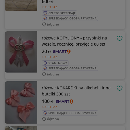
600
zł
KUP TERAZ
CZĘSTO SPRZEDAJE
SPRZEDAJĄCY: OSOBA PRYWATNA
Biłgoraj
różowe KOTYLIONY - przypinki na
OBSE
wesele, rocznicę, przyjęcie 80 szt
20
zł
KUP TERAZ
STAN: NOWY
SPRZEDAJĄCY: OSOBA PRYWATNA
Biłgoraj
różowe KOKARDKI na alkohol i inne
OBSE
butelki 300 szt
100
zł
KUP TERAZ
SPRZEDAJĄCY: OSOBA PRYWATNA
Biłgoraj