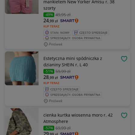
mankietem New Yorker Amisu r. 38
szorty
49
,95 zł
-49%
24
,99
zł
KUP TERAZ
STAN: NOWY
CZĘSTO SPRZEDAJE
SPRZEDAJĄCY: OSOBA PRYWATNA
Pniówek
Estetyczna mini spódniczka z
OBSE
dzianiny SHEIN r. L 40
59
,99 zł
-51%
28
,99
zł
KUP TERAZ
CZĘSTO SPRZEDAJE
SPRZEDAJĄCY: OSOBA PRYWATNA
Pniówek
cienka kurtka wiosenna moro r. 42
OBSE
Atmosphere
69
,99 zł
-57%
29
,99
zł