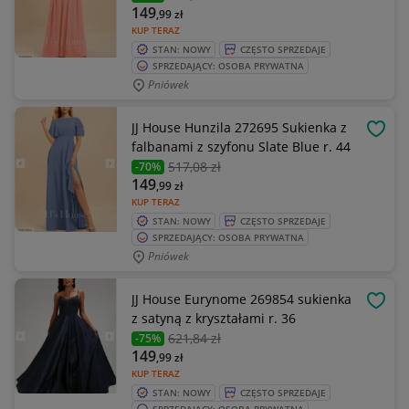
149
,99
zł
KUP TERAZ
STAN: NOWY
CZĘSTO SPRZEDAJE
SPRZEDAJĄCY: OSOBA PRYWATNA
Pniówek
JJ House Hunzila 272695 Sukienka z
OBSE
falbanami z szyfonu Slate Blue r. 44
517
,08 zł
-70%
149
,99
zł
KUP TERAZ
STAN: NOWY
CZĘSTO SPRZEDAJE
SPRZEDAJĄCY: OSOBA PRYWATNA
Pniówek
JJ House Eurynome 269854 sukienka
OBSE
z satyną z kryształami r. 36
621
,84 zł
-75%
149
,99
zł
KUP TERAZ
STAN: NOWY
CZĘSTO SPRZEDAJE