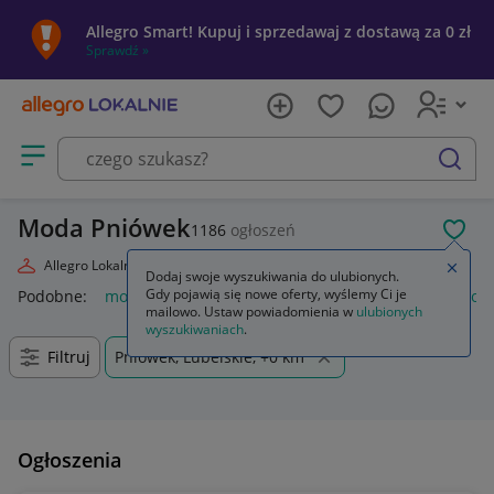
Allegro Smart! Kupuj i sprzedawaj z dostawą za 0 zł
Sprawdź »
Otwórz menu z kategoriami
szukaj
Moda Pniówek
1186
ogłoszeń
POL
Allegro Lokalnie
Moda
Zamkn
Dodaj swoje wyszukiwania do ulubionych.
Gdy pojawią się nowe oferty, wyślemy Ci je
Podobne:
moda
markowa moda 2026
moda damska
moda
mailowo. Ustaw powiadomienia w
ulubionych
wyszukiwaniach
.
Filtruj
Pniówek, Lubelskie, +0 km
Ogłoszenia