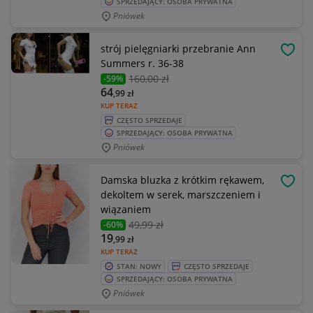
SPRZEDAJĄCY: OSOBA PRYWATNA
Pniówek
strój pielęgniarki przebranie Ann
OBSE
Summers r. 36-38
160
,00 zł
-59%
64
,99
zł
KUP TERAZ
CZĘSTO SPRZEDAJE
SPRZEDAJĄCY: OSOBA PRYWATNA
Pniówek
Damska bluzka z krótkim rękawem,
OBSE
dekoltem w serek, marszczeniem i
wiązaniem
49
,99 zł
-60%
19
,99
zł
KUP TERAZ
STAN: NOWY
CZĘSTO SPRZEDAJE
SPRZEDAJĄCY: OSOBA PRYWATNA
Pniówek