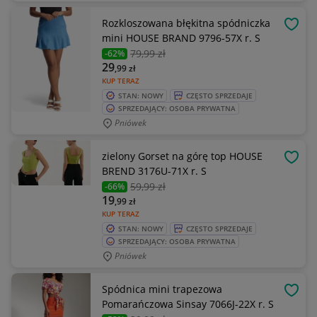
Rozkloszowana błękitna spódniczka
OBSE
mini HOUSE BRAND 9796-57X r. S
79
,99 zł
-62%
29
,99
zł
KUP TERAZ
STAN: NOWY
CZĘSTO SPRZEDAJE
SPRZEDAJĄCY: OSOBA PRYWATNA
Pniówek
zielony Gorset na górę top HOUSE
OBSE
BREND 3176U-71X r. S
59
,99 zł
-66%
19
,99
zł
KUP TERAZ
STAN: NOWY
CZĘSTO SPRZEDAJE
SPRZEDAJĄCY: OSOBA PRYWATNA
Pniówek
Spódnica mini trapezowa
OBSE
Pomarańczowa Sinsay 7066J-22X r. S