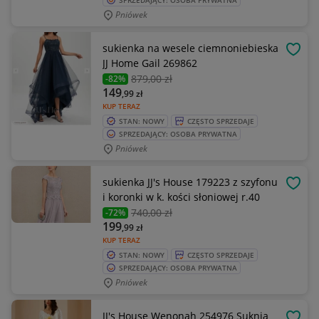
SPRZEDAJĄCY: OSOBA PRYWATNA
Pniówek
sukienka na wesele ciemnoniebieska
OBSE
JJ Home Gail 269862
879
,00 zł
-82%
149
,99
zł
KUP TERAZ
STAN: NOWY
CZĘSTO SPRZEDAJE
SPRZEDAJĄCY: OSOBA PRYWATNA
Pniówek
sukienka JJ's House 179223 z szyfonu
OBSE
i koronki w k. kości słoniowej r.40
740
,00 zł
-72%
199
,99
zł
KUP TERAZ
STAN: NOWY
CZĘSTO SPRZEDAJE
SPRZEDAJĄCY: OSOBA PRYWATNA
Pniówek
JJ's House Wenonah 254976 Suknia