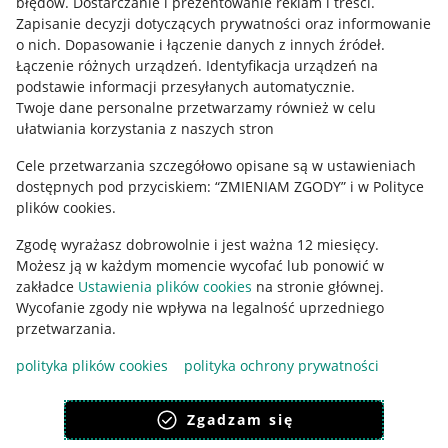
błędów
.
Dostarczanie i prezentowanie reklam i treści
.
Informacje prawne
Zapisanie decyzji dotyczących prywatności oraz informowanie
o nich
.
Dopasowanie i łączenie danych z innych źródeł
.
Regulamin
Łączenie różnych urządzeń
.
Identyfikacja urządzeń na
podstawie informacji przesyłanych automatycznie
.
Polityka plików "cookies"
Twoje dane personalne przetwarzamy również w celu
ułatwiania korzystania z naszych stron
Ustawienia plików "cookies"
Cele przetwarzania szczegółowo opisane są w ustawieniach
Udostępnianie lokalizacji
dostępnych pod przyciskiem: “ZMIENIAM ZGODY” i w Polityce
Informacje dla Aktu o Usługach Cyfrowych
plików cookies.
Zgodę wyrażasz dobrowolnie i jest ważna 12 miesięcy.
Pobierz aplikację
Możesz ją w każdym momencie wycofać lub ponowić w
zakładce
Ustawienia plików cookies
na stronie głównej.
Wycofanie zgody nie wpływa na legalność uprzedniego
przetwarzania.
polityka plików cookies
polityka ochrony prywatności
Zgadzam się