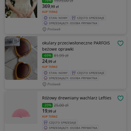
1599
,00 zł
-76%
369
,99
zł
KUP TERAZ
STAN: NOWY
CZĘSTO SPRZEDAJE
SPRZEDAJĄCY: OSOBA PRYWATNA
Pniówek
okulary przeciwsłoneczne PARFOIS
OBSE
beżowe oprawki
81
,99 zł
-69%
24
,99
zł
KUP TERAZ
STAN: NOWY
CZĘSTO SPRZEDAJE
SPRZEDAJĄCY: OSOBA PRYWATNA
Pniówek
Różowy drewniany wachlarz Lefties
OBSE
25
,00 zł
-20%
19
,99
zł
KUP TERAZ
CZĘSTO SPRZEDAJE
SPRZEDAJĄCY: OSOBA PRYWATNA