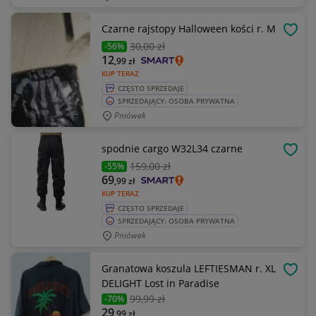
Czarne rajstopy Halloween kości r. M
OBSE
30
,00 zł
-56%
12
,99
zł
KUP TERAZ
CZĘSTO SPRZEDAJE
SPRZEDAJĄCY: OSOBA PRYWATNA
Pniówek
spodnie cargo W32L34 czarne
OBSE
159
,00 zł
-55%
69
,99
zł
KUP TERAZ
CZĘSTO SPRZEDAJE
SPRZEDAJĄCY: OSOBA PRYWATNA
Pniówek
Granatowa koszula LEFTIESMAN r. XL
OBSE
DELIGHT Lost in Paradise
99
,99 zł
-70%
29
,99
zł