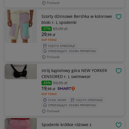
Pniówek
Szorty dżinsowe Bershka w kolorowe
OBSE
bloki r. L spodenki
69
,99 zł
-57%
29
,99
zł
KUP TERAZ
CZĘSTO SPRZEDAJE
SPRZEDAJĄCY: OSOBA PRYWATNA
Pniówek
strój kąpielowy góra NEW YORKER
OBSE
CENSORED r. L swimwear
59
,95 zł
-66%
19
,99
zł
KUP TERAZ
STAN: NOWY
CZĘSTO SPRZEDAJE
SPRZEDAJĄCY: OSOBA PRYWATNA
Pniówek
Spodenki krótkie różowe z
OBSE