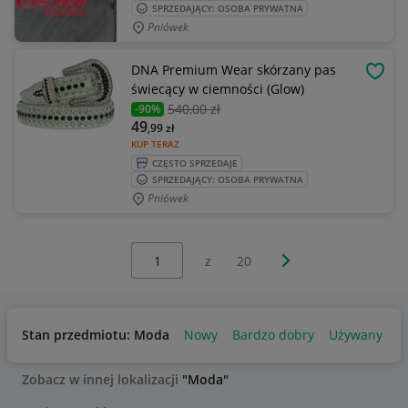
SPRZEDAJĄCY: OSOBA PRYWATNA
Pniówek
DNA Premium Wear skórzany pas
OBSE
świecący w ciemności (Glow)
540
,00 zł
-90%
49
,99
zł
KUP TERAZ
CZĘSTO SPRZEDAJE
SPRZEDAJĄCY: OSOBA PRYWATNA
Pniówek
Wybierz stronę:
Następna strona
z
20
Stan przedmiotu: Moda
Nowy
Bardzo dobry
Używany
U
Zobacz w innej lokalizacji
"Moda"