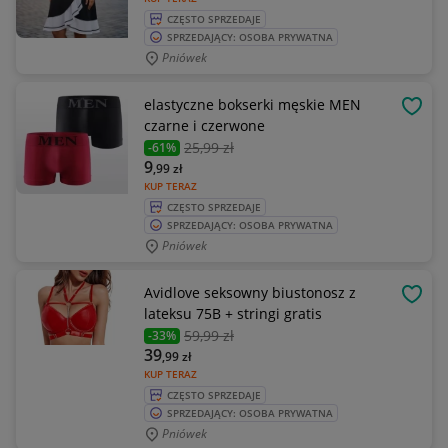
CZĘSTO SPRZEDAJE
SPRZEDAJĄCY: OSOBA PRYWATNA
Pniówek
elastyczne bokserki męskie MEN
OBSE
czarne i czerwone
25
,99 zł
-61%
9
,99
zł
KUP TERAZ
CZĘSTO SPRZEDAJE
SPRZEDAJĄCY: OSOBA PRYWATNA
Pniówek
Avidlove seksowny biustonosz z
OBSE
lateksu 75B + stringi gratis
59
,99 zł
-33%
39
,99
zł
KUP TERAZ
CZĘSTO SPRZEDAJE
SPRZEDAJĄCY: OSOBA PRYWATNA
Pniówek