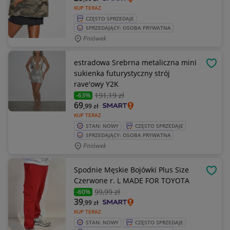
KUP TERAZ
CZĘSTO SPRZEDAJE
SPRZEDAJĄCY: OSOBA PRYWATNA
Pniówek
estradowa Srebrna metaliczna mini
OBSE
sukienka futurystyczny strój
rave'owy Y2K
191
,19 zł
-63%
69
,99
zł
KUP TERAZ
STAN: NOWY
CZĘSTO SPRZEDAJE
SPRZEDAJĄCY: OSOBA PRYWATNA
Pniówek
Spodnie Męskie Bojówki Plus Size
OBSE
Czerwone r. L MADE FOR TOYOTA
99
,99 zł
-60%
39
,99
zł
KUP TERAZ
STAN: NOWY
CZĘSTO SPRZEDAJE