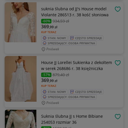
suknia ślubna od JJ's House model
OBSE
Violante 286513 r. 38 kość słoniowa
934
,59 zł
-60%
369
,99
zł
KUP TERAZ
STAN: NOWY
CZĘSTO SPRZEDAJE
SPRZEDAJĄCY: OSOBA PRYWATNA
Pniówek
House JJ Lorellei Sukienka z dekoltem
OBSE
w serek 268686 r. 38 księżniczka
879
,40 zł
-57%
369
,99
zł
KUP TERAZ
STAN: NOWY
CZĘSTO SPRZEDAJE
SPRZEDAJĄCY: OSOBA PRYWATNA
Pniówek
Suknia ślubna JJ s Home Bibiane
OBSE
254053 rozmiar 36