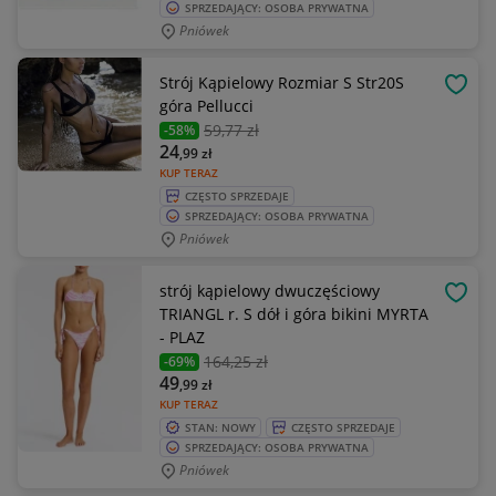
SPRZEDAJĄCY: OSOBA PRYWATNA
Pniówek
Strój Kąpielowy Rozmiar S Str20S
OBSE
góra Pellucci
59
,77 zł
-58%
24
,99
zł
KUP TERAZ
CZĘSTO SPRZEDAJE
SPRZEDAJĄCY: OSOBA PRYWATNA
Pniówek
strój kąpielowy dwuczęściowy
OBSE
TRIANGL r. S dół i góra bikini MYRTA
- PLAZ
164
,25 zł
-69%
49
,99
zł
KUP TERAZ
STAN: NOWY
CZĘSTO SPRZEDAJE
SPRZEDAJĄCY: OSOBA PRYWATNA
Pniówek