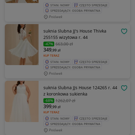
STAN: NOWY
CZĘSTO SPRZEDAJE
SPRZEDAJĄCY: OSOBA PRYWATNA
Pniówek
suknia ślubna JJ's House Thivka
OBSE
255155 wizytowa r. 44
663
,00 zł
-47%
349
,99
zł
KUP TERAZ
STAN: NOWY
CZĘSTO SPRZEDAJE
SPRZEDAJĄCY: OSOBA PRYWATNA
Pniówek
suknia ślubna JJs House 124265 r. 44
OBSE
z koronkowa sukienka
1262
,07 zł
-68%
399
,99
zł
KUP TERAZ
STAN: NOWY
CZĘSTO SPRZEDAJE
SPRZEDAJĄCY: OSOBA PRYWATNA
Pniówek