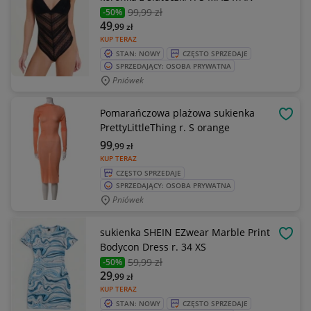
99
,99 zł
-50%
49
,99
zł
KUP TERAZ
STAN: NOWY
CZĘSTO SPRZEDAJE
SPRZEDAJĄCY: OSOBA PRYWATNA
Pniówek
Pomarańczowa plażowa sukienka
OBSE
PrettyLittleThing r. S orange
99
,99
zł
KUP TERAZ
CZĘSTO SPRZEDAJE
SPRZEDAJĄCY: OSOBA PRYWATNA
Pniówek
sukienka SHEIN EZwear Marble Print
OBSE
Bodycon Dress r. 34 XS
59
,99 zł
-50%
29
,99
zł
KUP TERAZ
STAN: NOWY
CZĘSTO SPRZEDAJE