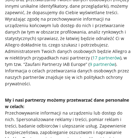
innymi unikalne identyfikatory, dane przeglądarki)
, możemy
zapewnić, że dopasujemy do Ciebie wyświetlane treści.
Wyrażając zgodę na przechowywanie informacji na
urządzeniu końcowym lub dostęp do nich i przetwarzanie
danych (w tym w obszarze profilowania, analiz rynkowych i
statystycznych) sprawiasz, że łatwiej będzie odnaleźć Ci w
Allegro dokładnie to, czego szukasz i potrzebujesz.
Administratorem Twoich danych osobowych będzie Allegro a
w niektórych przypadkach nasi partnerzy (
17
partnerów
), w
tym tzw. “Zaufani Partnerzy IAB Europe” (
9
partnerów
).
Przydatne informacje
Informacja o celach przetwarzania danych osobowych przez
naszych partnerów znajduje się w ich politykach ochrony
prywatności.
Jak to działa
Napisz do nas
My i nasi partnerzy możemy przetwarzać dane personalne
w celach:
Allegro Gadane dla sprzedających
Przechowywanie informacji na urządzeniu lub dostęp do
Allegro Gadane dla kupujących
nich
.
Spersonalizowane reklamy i treści, pomiar reklam i
treści, badanie odbiorców i ulepszanie usług
.
Zapewnienie
Mapa miejscowości
bezpieczeństwa, zapobieganie oszustwom i naprawianie