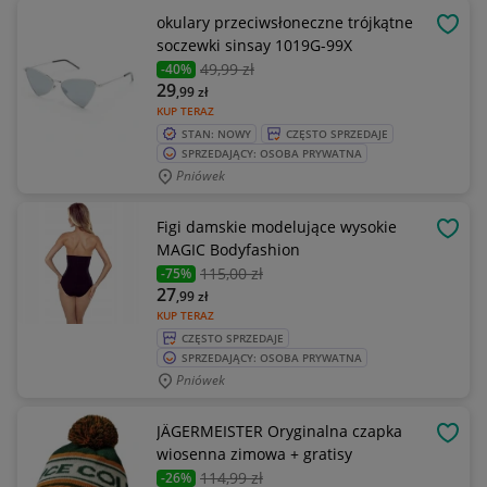
okulary przeciwsłoneczne trójkątne
OBSE
soczewki sinsay 1019G-99X
49
,99 zł
-40%
29
,99
zł
KUP TERAZ
STAN: NOWY
CZĘSTO SPRZEDAJE
SPRZEDAJĄCY: OSOBA PRYWATNA
Pniówek
Figi damskie modelujące wysokie
OBSE
MAGIC Bodyfashion
115
,00 zł
-75%
27
,99
zł
KUP TERAZ
CZĘSTO SPRZEDAJE
SPRZEDAJĄCY: OSOBA PRYWATNA
Pniówek
JÄGERMEISTER Oryginalna czapka
OBSE
wiosenna zimowa + gratisy
114
,99 zł
-26%