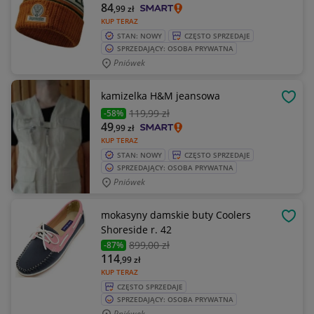
84
,99
zł
KUP TERAZ
STAN: NOWY
CZĘSTO SPRZEDAJE
SPRZEDAJĄCY: OSOBA PRYWATNA
Pniówek
kamizelka H&M jeansowa
OBSE
119
,99 zł
-58%
49
,99
zł
KUP TERAZ
STAN: NOWY
CZĘSTO SPRZEDAJE
SPRZEDAJĄCY: OSOBA PRYWATNA
Pniówek
mokasyny damskie buty Coolers
OBSE
Shoreside r. 42
899
,00 zł
-87%
114
,99
zł
KUP TERAZ
CZĘSTO SPRZEDAJE
SPRZEDAJĄCY: OSOBA PRYWATNA
Pniówek