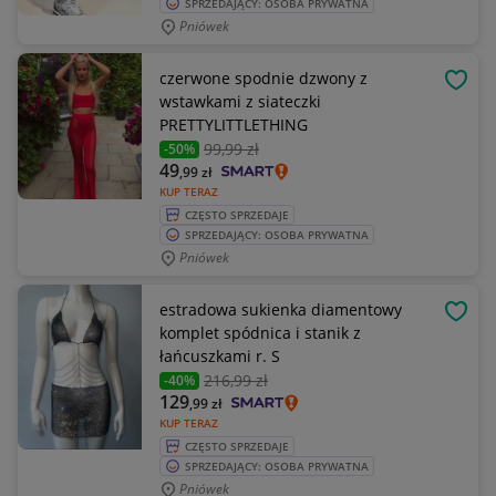
SPRZEDAJĄCY: OSOBA PRYWATNA
Pniówek
czerwone spodnie dzwony z
OBSE
wstawkami z siateczki
PRETTYLITTLETHING
99
,99 zł
-50%
49
,99
zł
KUP TERAZ
CZĘSTO SPRZEDAJE
SPRZEDAJĄCY: OSOBA PRYWATNA
Pniówek
estradowa sukienka diamentowy
OBSE
komplet spódnica i stanik z
łańcuszkami r. S
216
,99 zł
-40%
129
,99
zł
KUP TERAZ
CZĘSTO SPRZEDAJE
SPRZEDAJĄCY: OSOBA PRYWATNA
Pniówek