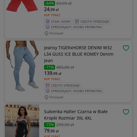
69
,99 zł
-64%
24
,99
zł
KUP TERAZ
STAN: NOWY
CZĘSTO SPRZEDAJE
SPRZEDAJĄCY: OSOBA PRYWATNA
Pniówek
jeansy TIGERxHORSE DENIM W32
OBSE
L34 GUSS ICE BLUE ROMEY Denim
Jean
485
,00 zł
-71%
139
,99
zł
KUP TERAZ
CZĘSTO SPRZEDAJE
SPRZEDAJĄCY: OSOBA PRYWATNA
Pniówek
Sukienka Halter Czarna w Białe
OBSE
Kropki Rozmiar 3XL 4XL
299
,99 zł
-73%
79
,99
zł
KUP TERAZ