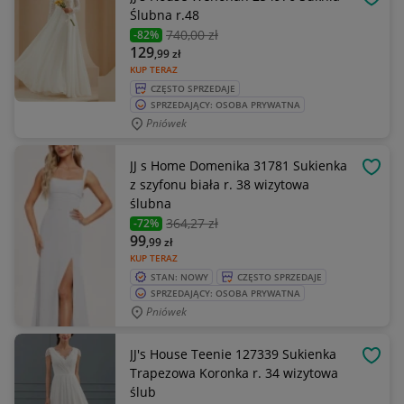
OBSE
Ślubna r.48
740
,00 zł
-82%
129
,99
zł
KUP TERAZ
CZĘSTO SPRZEDAJE
SPRZEDAJĄCY: OSOBA PRYWATNA
Pniówek
JJ s Home Domenika 31781 Sukienka
OBSE
z szyfonu biała r. 38 wizytowa
ślubna
364
,27 zł
-72%
99
,99
zł
KUP TERAZ
STAN: NOWY
CZĘSTO SPRZEDAJE
SPRZEDAJĄCY: OSOBA PRYWATNA
Pniówek
JJ's House Teenie 127339 Sukienka
OBSE
Trapezowa Koronka r. 34 wizytowa
ślub