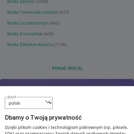
Moda Zamość
(2398)
Moda Tomaszów Lubelski
(377)
Moda Szczebrzeszyn
(462)
Moda Krasnystaw
(428)
Moda Żółtańce-Kolonia
(1136)
POKAŻ WIĘCEJ
język
Dbamy o Twoją prywatność
Dzięki plikom cookies i technologiom pokrewnym
(np. piksele,
SDK)
oraz przetwarzaniu Twoich danych osobowych
(między