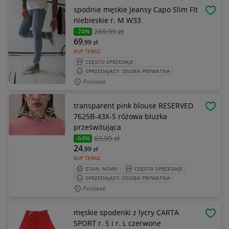
spodnie męskie Jeansy Capo Slim Fit
OBSE
niebieskie r. M W33
269
,99 zł
-74%
69
,99
zł
KUP TERAZ
CZĘSTO SPRZEDAJE
SPRZEDAJĄCY: OSOBA PRYWATNA
Pniówek
transparent pink blouse RESERVED
OBSE
7625B-43X-S różowa bluzka
prześwitująca
69
,99 zł
-64%
24
,99
zł
KUP TERAZ
STAN: NOWY
CZĘSTO SPRZEDAJE
SPRZEDAJĄCY: OSOBA PRYWATNA
Pniówek
męskie spodenki z lycry CARTA
OBSE
SPORT r. S i r. L czerwone