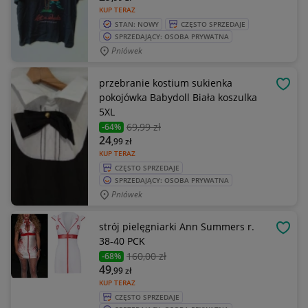
KUP TERAZ
STAN: NOWY
CZĘSTO SPRZEDAJE
SPRZEDAJĄCY: OSOBA PRYWATNA
Pniówek
przebranie kostium sukienka
OBSE
pokojówka Babydoll Biała koszulka
5XL
69
,99 zł
-64%
24
,99
zł
KUP TERAZ
CZĘSTO SPRZEDAJE
SPRZEDAJĄCY: OSOBA PRYWATNA
Pniówek
strój pielęgniarki Ann Summers r.
OBSE
38-40 PCK
160
,00 zł
-68%
49
,99
zł
KUP TERAZ
CZĘSTO SPRZEDAJE