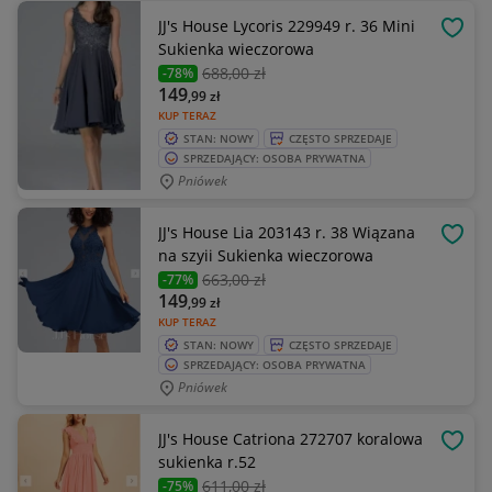
JJ's House Lycoris 229949 r. 36 Mini
OBSE
Sukienka wieczorowa
688
,00 zł
-78%
149
,99
zł
KUP TERAZ
STAN: NOWY
CZĘSTO SPRZEDAJE
SPRZEDAJĄCY: OSOBA PRYWATNA
Pniówek
JJ's House Lia 203143 r. 38 Wiązana
OBSE
na szyii Sukienka wieczorowa
663
,00 zł
-77%
149
,99
zł
KUP TERAZ
STAN: NOWY
CZĘSTO SPRZEDAJE
SPRZEDAJĄCY: OSOBA PRYWATNA
Pniówek
JJ's House Catriona 272707 koralowa
OBSE
sukienka r.52
611
,00 zł
-75%