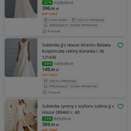
1228
,00 zł
-67%
396
,96
zł
KUP TERAZ
STAN: NOWY
CZĘSTO SPRZEDAJE
SPRZEDAJĄCY: OSOBA PRYWATNA
Pniówek
Sukienka JJ's House Alcestis Balowa
OBSE
Księżniczka cekiny Koronka r.36
121436
1459
,00 zł
-89%
149
,99
zł
KUP TERAZ
CZĘSTO SPRZEDAJE
SPRZEDAJĄCY: OSOBA PRYWATNA
Pniówek
Sukienka syreny z szyfonu suknia JJ s
OBSE
House 289460 r. 40
839
,20 zł
-55%
369
,99
zł
KUP TERAZ