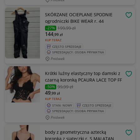
SKÓRZANE OCIEPLANE SPODNIE
OBSE
ogrodniczki BIKE WEAR r. 44
199
,99 zł
-27%
144
,99
zł
KUP TERAZ
CZĘSTO SPRZEDAJE
SPRZEDAJĄCY: OSOBA PRYWATNA
Pniówek
Krótki luźny elastyczny top damski z
OBSE
czarną koronką PCAURA LACE TOP FF
99
,99 zł
-50%
49
,99
zł
KUP TERAZ
STAN: NOWY
CZĘSTO SPRZEDAJE
SPRZEDAJĄCY: OSOBA PRYWATNA
Pniówek
body z geometryczna aztecką
OBSE
koronka z siateczki r. S MALATAN