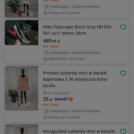
KUP TERAZ
SPRZEDAJĄCY: OSOBA PRYWATNA
Międzyrzec Podlaski
Nike Footscape Black Grey FB1959-
OBSE
001 us11 wmns 28cm
469
,99
zł
KUP TERAZ
SPRZEDAJĄCY: OSOBA PRYWATNA
MIĘDZYRZEC PODLASKI
Primark sukienka mini w kwiatki
OBSE
kopertowa S 36 elastyczna boho
łączka
do negocjacji
35
zł
KUP TERAZ
SPRZEDAJĄCY: OSOBA PRYWATNA
Międzyrzec Podlaski
Missguided sukienka mini w kwiatki