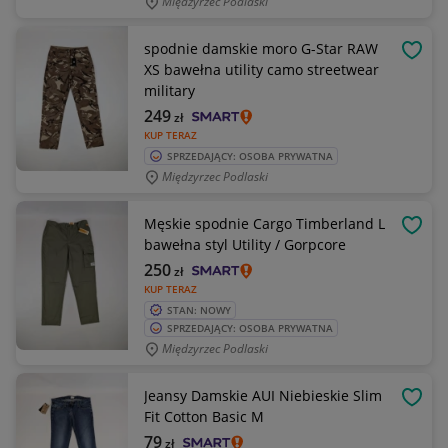
Międzyrzec Podlaski
spodnie damskie moro G-Star RAW
OBSE
XS bawełna utility camo streetwear
military
249
zł
KUP TERAZ
SPRZEDAJĄCY: OSOBA PRYWATNA
Międzyrzec Podlaski
Męskie spodnie Cargo Timberland L
OBSE
bawełna styl Utility / Gorpcore
250
zł
KUP TERAZ
STAN: NOWY
SPRZEDAJĄCY: OSOBA PRYWATNA
Międzyrzec Podlaski
Jeansy Damskie AUI Niebieskie Slim
OBSE
Fit Cotton Basic M
79
zł