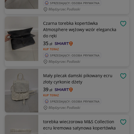
SPRZEDAJĄCY: OSOBA PRYWATNA
Międzyrzec Podlaski
Czarna torebka kopertówka
OBSE
Atmosphere wężowy wzór elegancka
do ręki
35
zł
KUP TERAZ
SPRZEDAJĄCY: OSOBA PRYWATNA
Międzyrzec Podlaski
Mały plecak damski pikowany ecru
OBSE
złoty cyrkonie dżety
39
zł
KUP TERAZ
SPRZEDAJĄCY: OSOBA PRYWATNA
Międzyrzec Podlaski
torebka wieczorowa M&S Collection
OBSE
ecru kremowa satynowa kopertówka