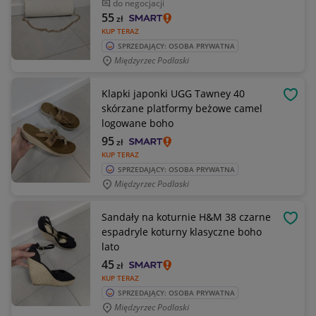
do negocjacji
55
zł
KUP TERAZ
SPRZEDAJĄCY: OSOBA PRYWATNA
Międzyrzec Podlaski
Klapki japonki UGG Tawney 40
OBSE
skórzane platformy beżowe camel
logowane boho
95
zł
KUP TERAZ
SPRZEDAJĄCY: OSOBA PRYWATNA
Międzyrzec Podlaski
Sandały na koturnie H&M 38 czarne
OBSE
espadryle koturny klasyczne boho
lato
45
zł
KUP TERAZ
SPRZEDAJĄCY: OSOBA PRYWATNA
Międzyrzec Podlaski