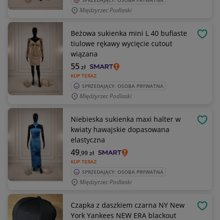
SPRZEDAJĄCY: OSOBA PRYWATNA
Międzyrzec Podlaski
Beżowa sukienka mini L 40 bufiaste
OBSE
tiulowe rękawy wycięcie cutout
wiązana
55
zł
KUP TERAZ
SPRZEDAJĄCY: OSOBA PRYWATNA
Międzyrzec Podlaski
Niebieska sukienka maxi halter w
OBSE
kwiaty hawajskie dopasowana
elastyczna
49
,99
zł
KUP TERAZ
SPRZEDAJĄCY: OSOBA PRYWATNA
Międzyrzec Podlaski
Czapka z daszkiem czarna NY New
OBSE
York Yankees NEW ERA blackout