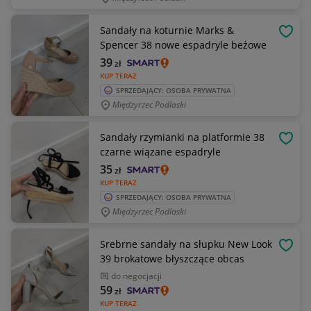
Sandały na koturnie Marks &
OBSE
Spencer 38 nowe espadryle beżowe
39
zł
KUP TERAZ
SPRZEDAJĄCY: OSOBA PRYWATNA
Międzyrzec Podlaski
Sandały rzymianki na platformie 38
OBSE
czarne wiązane espadryle
35
zł
KUP TERAZ
SPRZEDAJĄCY: OSOBA PRYWATNA
Międzyrzec Podlaski
Srebrne sandały na słupku New Look
OBSE
39 brokatowe błyszczące obcas
do negocjacji
59
zł
KUP TERAZ