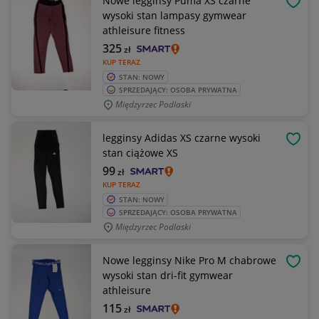
Nowe legginsy Puma XS czarne
OBSE
wysoki stan lampasy gymwear
athleisure fitness
325
zł
KUP TERAZ
STAN: NOWY
SPRZEDAJĄCY: OSOBA PRYWATNA
Międzyrzec Podlaski
legginsy Adidas XS czarne wysoki
OBSE
stan ciążowe XS
99
zł
KUP TERAZ
STAN: NOWY
SPRZEDAJĄCY: OSOBA PRYWATNA
Międzyrzec Podlaski
Nowe legginsy Nike Pro M chabrowe
OBSE
wysoki stan dri-fit gymwear
athleisure
115
zł