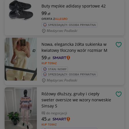
Buty męskie adidasy sportowe 42
99
zł
OFERTA Z
ALLEGRO
SPRZEDAJĄCY: OSOBA PRYWATNA
Miedzyrzec Podlaski
Nowa, elegancka żółta sukienka w
OBSE
kwiatowy tłoczony wzór rozmiar M
59
zł
KUP TERAZ
STAN: NOWY
SPRZEDAJĄCY: OSOBA PRYWATNA
Międzyrzec Podlaski
Różowy dłuższy, gruby i ciepły
OBSE
sweter oversize we wzory norweskie
Sinsay S
do negocjacji
45
zł
KUP TERAZ