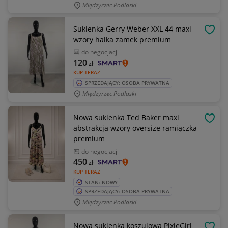
Międzyrzec Podlaski
Sukienka Gerry Weber XXL 44 maxi
OBSE
wzory halka zamek premium
do negocjacji
120
zł
KUP TERAZ
SPRZEDAJĄCY: OSOBA PRYWATNA
Międzyrzec Podlaski
Nowa sukienka Ted Baker maxi
OBSE
abstrakcja wzory oversize ramiączka
premium
do negocjacji
450
zł
KUP TERAZ
STAN: NOWY
SPRZEDAJĄCY: OSOBA PRYWATNA
Międzyrzec Podlaski
Nowa sukienka koszulowa PixieGirl