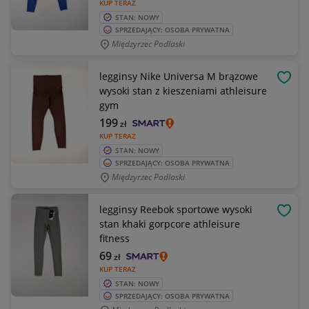
KUP TERAZ
STAN: NOWY
SPRZEDAJĄCY: OSOBA PRYWATNA
Międzyrzec Podlaski
legginsy Nike Universa M brązowe
OBSE
wysoki stan z kieszeniami athleisure
gym
199
zł
KUP TERAZ
STAN: NOWY
SPRZEDAJĄCY: OSOBA PRYWATNA
Międzyrzec Podlaski
legginsy Reebok sportowe wysoki
OBSE
stan khaki gorpcore athleisure
fitness
69
zł
KUP TERAZ
STAN: NOWY
SPRZEDAJĄCY: OSOBA PRYWATNA