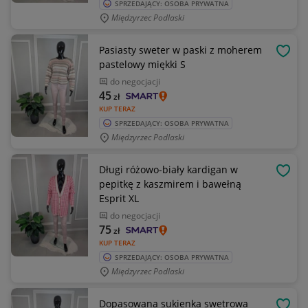
SPRZEDAJĄCY: OSOBA PRYWATNA
Międzyrzec Podlaski
Pasiasty sweter w paski z moherem
OBSE
pastelowy miękki S
do negocjacji
45
zł
KUP TERAZ
SPRZEDAJĄCY: OSOBA PRYWATNA
Międzyrzec Podlaski
Długi różowo-biały kardigan w
OBSE
pepitkę z kaszmirem i bawełną
Esprit XL
do negocjacji
75
zł
KUP TERAZ
SPRZEDAJĄCY: OSOBA PRYWATNA
Międzyrzec Podlaski
Dopasowana sukienka swetrowa