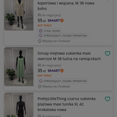
OBSE
kopertowa i wiązana, M 38 nowa
boho
do negocjacji
55
zł
KUP TERAZ
STAN: NOWY
SPRZEDAJĄCY: OSOBA PRYWATNA
Międzyrzec Podlaski
Sinsay miętowa sukienka maxi
OBSE
oversize M 38 luźna na ramiączkach
do negocjacji
35
zł
KUP TERAZ
SPRZEDAJĄCY: OSOBA PRYWATNA
Międzyrzec Podlaski
PrettyLittleThing czarna sukienka
OBSE
plażowa maxi tunika XL 42
brokatowa nowa
do negocjacji