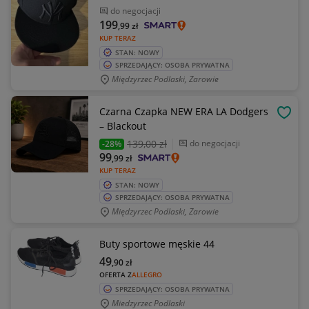
do negocjacji
199
,99
zł
KUP TERAZ
STAN: NOWY
SPRZEDAJĄCY: OSOBA PRYWATNA
Międzyrzec Podlaski, Zarowie
Czarna Czapka NEW ERA LA Dodgers
OBSE
– Blackout
139
,00 zł
do negocjacji
-28%
99
,99
zł
KUP TERAZ
STAN: NOWY
SPRZEDAJĄCY: OSOBA PRYWATNA
Międzyrzec Podlaski, Zarowie
Buty sportowe męskie 44
49
,90
zł
OFERTA Z
ALLEGRO
SPRZEDAJĄCY: OSOBA PRYWATNA
Miedzyrzec Podlaski