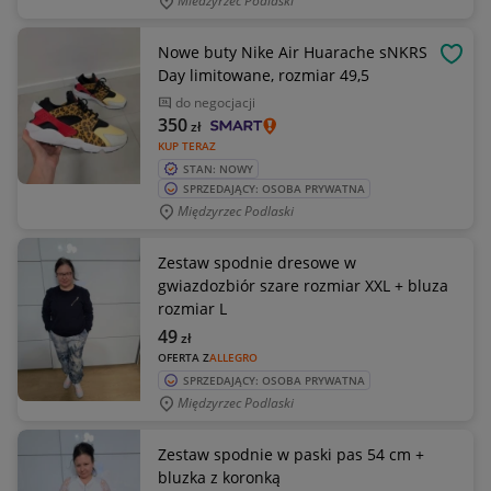
Miedzyrzec Podlaski
Nowe buty Nike Air Huarache sNKRS
OBSE
Day limitowane, rozmiar 49,5
do negocjacji
350
zł
KUP TERAZ
STAN: NOWY
SPRZEDAJĄCY: OSOBA PRYWATNA
Międzyrzec Podlaski
Zestaw spodnie dresowe w
gwiazdozbiór szare rozmiar XXL + bluza
rozmiar L
49
zł
OFERTA Z
ALLEGRO
SPRZEDAJĄCY: OSOBA PRYWATNA
Międzyrzec Podlaski
Zestaw spodnie w paski pas 54 cm +
bluzka z koronką