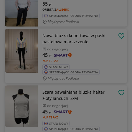
55
zł
OFERTA Z
ALLEGRO
SPRZEDAJĄCY: OSOBA PRYWATNA
Międzyrzec Podlaski
Nowa bluzka kopertowa w paski
OBSE
pastelowa marszczenie
do negocjacji
45
zł
KUP TERAZ
STAN: NOWY
SPRZEDAJĄCY: OSOBA PRYWATNA
Międzyrzec Podlaski
Szara bawełniana bluzka halter,
OBSE
złoty łańcuch, S/M
do negocjacji
45
zł
KUP TERAZ
STAN: NOWY
SPRZEDAJĄCY: OSOBA PRYWATNA