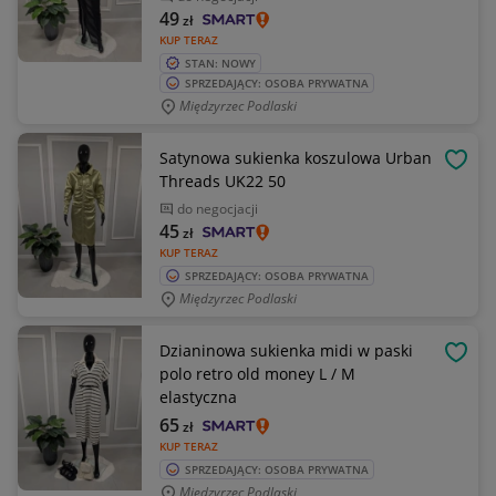
49
zł
KUP TERAZ
STAN: NOWY
SPRZEDAJĄCY: OSOBA PRYWATNA
Międzyrzec Podlaski
Satynowa sukienka koszulowa Urban
OBSE
Threads UK22 50
do negocjacji
45
zł
KUP TERAZ
SPRZEDAJĄCY: OSOBA PRYWATNA
Międzyrzec Podlaski
Dzianinowa sukienka midi w paski
OBSE
polo retro old money L / M
elastyczna
65
zł
KUP TERAZ
SPRZEDAJĄCY: OSOBA PRYWATNA
Międzyrzec Podlaski