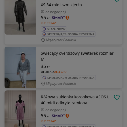
OBSE
XS 34 midi szmizjerka
do negocjacji
55
zł
KUP TERAZ
STAN: NOWY
SPRZEDAJĄCY: OSOBA PRYWATNA
Międzyrzec Podlaski
Świecący oversizowy sweterek rozmiar
M
35
zł
OFERTA Z
ALLEGRO
SPRZEDAJĄCY: OSOBA PRYWATNA
Międzyrzec Podlaski
Różowa sukienka koronkowa ASOS L
OBSE
40 midi odkryte ramiona
do negocjacji
55
zł
KUP TERAZ