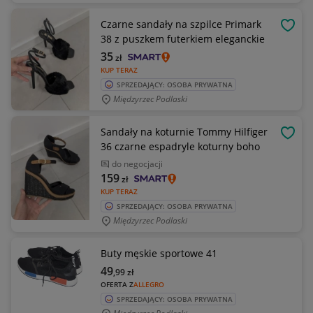
Czarne sandały na szpilce Primark
OBSE
38 z puszkem futerkiem eleganckie
35
zł
KUP TERAZ
SPRZEDAJĄCY: OSOBA PRYWATNA
Międzyrzec Podlaski
Sandały na koturnie Tommy Hilfiger
OBSE
36 czarne espadryle koturny boho
do negocjacji
159
zł
KUP TERAZ
SPRZEDAJĄCY: OSOBA PRYWATNA
Międzyrzec Podlaski
Buty męskie sportowe 41
49
,99
zł
OFERTA Z
ALLEGRO
SPRZEDAJĄCY: OSOBA PRYWATNA