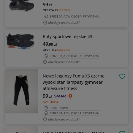
99
zł
OFERTA Z
ALLEGRO
SPRZEDAJĄCY: OSOBA PRYWATNA
Miedzyrzec Podlaski
Buty sportowe męskie 43
49
,99
zł
OFERTA Z
ALLEGRO
SPRZEDAJĄCY: OSOBA PRYWATNA
Miedzyrzec Podlaski
Nowe legginsy Puma XS czarne
OBSE
wysoki stan lampasy gymwear
athleisure fitness
99
zł
KUP TERAZ
STAN: NOWY
SPRZEDAJĄCY: OSOBA PRYWATNA
Międzyrzec Podlaski