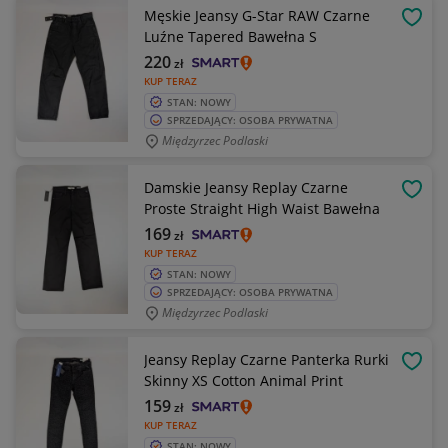
Męskie Jeansy G-Star RAW Czarne
OBSE
Luźne Tapered Bawełna S
220
zł
KUP TERAZ
STAN: NOWY
SPRZEDAJĄCY: OSOBA PRYWATNA
Międzyrzec Podlaski
Damskie Jeansy Replay Czarne
OBSE
Proste Straight High Waist Bawełna
169
zł
KUP TERAZ
STAN: NOWY
SPRZEDAJĄCY: OSOBA PRYWATNA
Międzyrzec Podlaski
Jeansy Replay Czarne Panterka Rurki
OBSE
Skinny XS Cotton Animal Print
159
zł
KUP TERAZ
STAN: NOWY