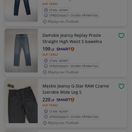
KUP TERAZ
STAN: NOWY
SPRZEDAJĄCY: OSOBA PRYWATNA
Międzyrzec Podlaski
Damskie Jeansy Replay Proste
OBSE
Straight High Waist S bawełna
199
zł
KUP TERAZ
STAN: NOWY
SPRZEDAJĄCY: OSOBA PRYWATNA
Międzyrzec Podlaski
Męskie Jeansy G-Star RAW Czarne
OBSE
Szerokie Wide Leg S
220
zł
KUP TERAZ
STAN: NOWY
SPRZEDAJĄCY: OSOBA PRYWATNA
Międzyrzec Podlaski