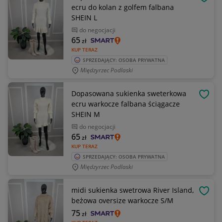
OBSE
ecru do kolan z golfem falbana
SHEIN L
do negocjacji
65
zł
KUP TERAZ
SPRZEDAJĄCY: OSOBA PRYWATNA
Międzyrzec Podlaski
Dopasowana sukienka sweterkowa
OBSE
ecru warkocze falbana ściągacze
SHEIN M
do negocjacji
65
zł
KUP TERAZ
SPRZEDAJĄCY: OSOBA PRYWATNA
Międzyrzec Podlaski
midi sukienka swetrowa River Island,
OBSE
beżowa oversize warkocze S/M
75
zł