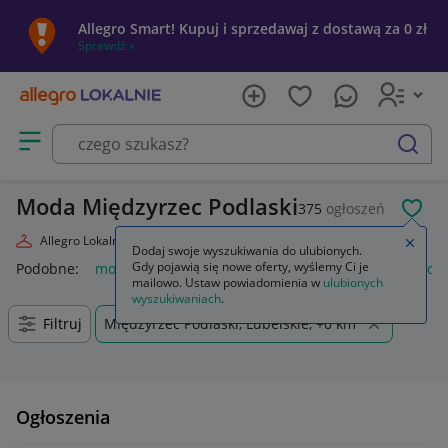
Allegro Smart! Kupuj i sprzedawaj z dostawą za 0 zł
Sprawdź »
Otwórz menu z kategoriami
szukaj
Moda Międzyrzec Podlaski
375
ogłoszeń
POL
Allegro Lokalnie
Moda
Zamkn
Dodaj swoje wyszukiwania do ulubionych.
Gdy pojawią się nowe oferty, wyślemy Ci je
Podobne:
moda
markowa moda 2026
moda damska
moda
mailowo. Ustaw powiadomienia w
ulubionych
wyszukiwaniach
.
Filtruj
Międzyrzec Podlaski, Lubelskie, +0 km
Ogłoszenia