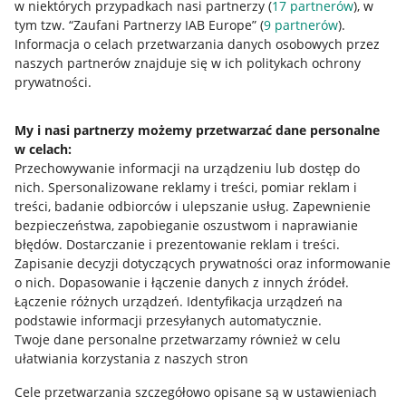
w niektórych przypadkach nasi partnerzy (
17
partnerów
), w
tym tzw. “Zaufani Partnerzy IAB Europe” (
9
partnerów
).
Przydatne informacje
Informacja o celach przetwarzania danych osobowych przez
naszych partnerów znajduje się w ich politykach ochrony
prywatności.
Jak to działa
Napisz do nas
My i nasi partnerzy możemy przetwarzać dane personalne
w celach:
Allegro Gadane dla sprzedających
Przechowywanie informacji na urządzeniu lub dostęp do
Allegro Gadane dla kupujących
nich
.
Spersonalizowane reklamy i treści, pomiar reklam i
treści, badanie odbiorców i ulepszanie usług
.
Zapewnienie
Mapa miejscowości
bezpieczeństwa, zapobieganie oszustwom i naprawianie
błędów
.
Dostarczanie i prezentowanie reklam i treści
.
Informacje prawne
Zapisanie decyzji dotyczących prywatności oraz informowanie
o nich
.
Dopasowanie i łączenie danych z innych źródeł
.
Regulamin
Łączenie różnych urządzeń
.
Identyfikacja urządzeń na
podstawie informacji przesyłanych automatycznie
.
Polityka plików "cookies"
Twoje dane personalne przetwarzamy również w celu
ułatwiania korzystania z naszych stron
Ustawienia plików "cookies"
Cele przetwarzania szczegółowo opisane są w ustawieniach
Udostępnianie lokalizacji