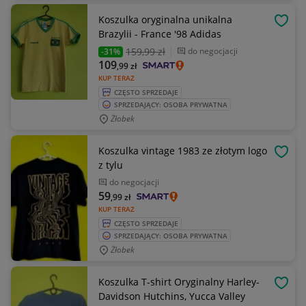
Koszulka oryginalna unikalna
OBSE
Brazylii - France '98 Adidas
159
,99 zł
do negocjacji
-31%
109
,99
zł
KUP TERAZ
CZĘSTO SPRZEDAJE
SPRZEDAJĄCY: OSOBA PRYWATNA
Żłobek
Koszulka vintage 1983 ze złotym logo
OBSE
z tylu
do negocjacji
59
,99
zł
KUP TERAZ
CZĘSTO SPRZEDAJE
SPRZEDAJĄCY: OSOBA PRYWATNA
Żłobek
Koszulka T-shirt Oryginalny Harley-
OBSE
Davidson Hutchins, Yucca Valley