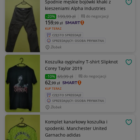
Spodnie męskie bojówki khaki z
OBSE
kieszeniami Alpha Industries
199
,99 zł
do negocjacji
-20%
159
,99
zł
KUP TERAZ
CZĘSTO SPRZEDAJE
SPRZEDAJĄCY: OSOBA PRYWATNA
Żłobek
Koszulka oyginalny T-shirt Slipknot
OBSE
Corey Taylor 2019
69
,99 zł
do negocjacji
-10%
62
,99
zł
KUP TERAZ
CZĘSTO SPRZEDAJE
SPRZEDAJĄCY: OSOBA PRYWATNA
Żłobek
Komplet kanarkowy koszulka i
OBSE
spodenki. Manchester United
Garnacho adidas