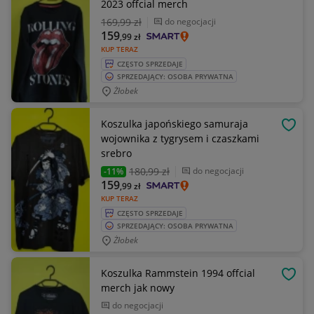
2023 offcial merch
169
,99 zł
do negocjacji
159
,99
zł
KUP TERAZ
CZĘSTO SPRZEDAJE
SPRZEDAJĄCY: OSOBA PRYWATNA
Żłobek
Koszulka japońskiego samuraja
OBSE
wojownika z tygrysem i czaszkami
srebro
180
,99 zł
do negocjacji
-11%
159
,99
zł
KUP TERAZ
CZĘSTO SPRZEDAJE
SPRZEDAJĄCY: OSOBA PRYWATNA
Żłobek
Koszulka Rammstein 1994 offcial
OBSE
merch jak nowy
do negocjacji