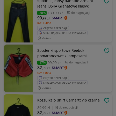
Spodnie Jeansy damskie Armani
OBSE
Jeans J354A Granatowe klasyk
139
,99 zł
do negocjacji
-28%
99
,99
zł
KUP TERAZ
CZĘSTO SPRZEDAJE
SPRZEDAJĄCY: OSOBA PRYWATNA
Żłobek
Spodenki sportowe Reebok
OBSE
pomaranczowe z lampasami
99
,99 zł
do negocjacji
-17%
82
,99
zł
KUP TERAZ
CZĘSTO SPRZEDAJE
SPRZEDAJĄCY: OSOBA PRYWATNA
Żłobek
Koszulka t- shirt Carhartt vip czarna
OBSE
89
,99 zł
do negocjacji
82
,99
zł