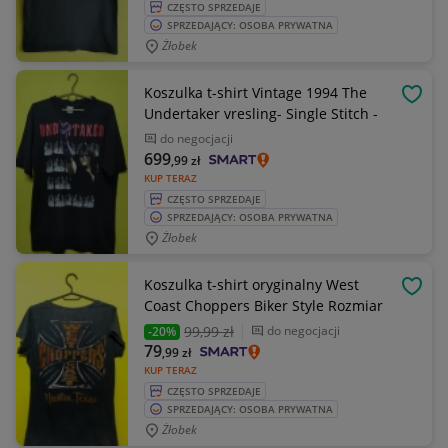
CZĘSTO SPRZEDAJE
SPRZEDAJĄCY: OSOBA PRYWATNA
Żłobek
Koszulka t-shirt Vintage 1994 The
OBSE
Undertaker vresling- Single Stitch -
do negocjacji
699
,99
zł
KUP TERAZ
CZĘSTO SPRZEDAJE
SPRZEDAJĄCY: OSOBA PRYWATNA
Żłobek
Koszulka t-shirt oryginalny West
OBSE
Coast Choppers Biker Style Rozmiar
99
,99 zł
do negocjacji
-20%
79
,99
zł
KUP TERAZ
CZĘSTO SPRZEDAJE
SPRZEDAJĄCY: OSOBA PRYWATNA
Żłobek