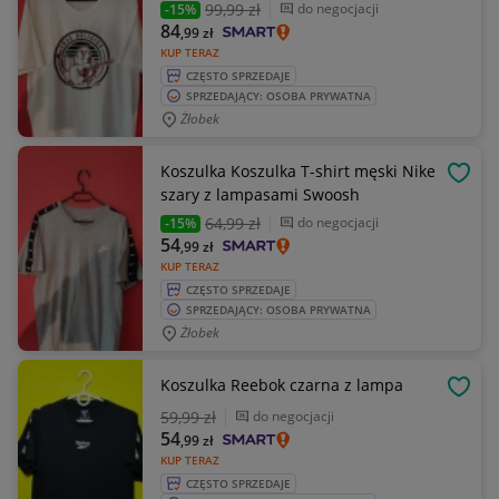
99
,99 zł
do negocjacji
-15%
84
,99
zł
KUP TERAZ
CZĘSTO SPRZEDAJE
SPRZEDAJĄCY: OSOBA PRYWATNA
Żłobek
Koszulka Koszulka T-shirt męski Nike
OBSE
szary z lampasami Swoosh
64
,99 zł
do negocjacji
-15%
54
,99
zł
KUP TERAZ
CZĘSTO SPRZEDAJE
SPRZEDAJĄCY: OSOBA PRYWATNA
Żłobek
Koszulka Reebok czarna z lampa
OBSE
59
,99 zł
do negocjacji
54
,99
zł
KUP TERAZ
CZĘSTO SPRZEDAJE