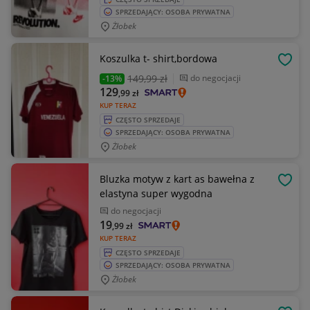
SPRZEDAJĄCY: OSOBA PRYWATNA
Żłobek
Koszulka t- shirt,bordowa
OBSE
149
,99 zł
do negocjacji
-13%
129
,99
zł
KUP TERAZ
CZĘSTO SPRZEDAJE
SPRZEDAJĄCY: OSOBA PRYWATNA
Żłobek
Bluzka motyw z kart as bawełna z
OBSE
elastyna super wygodna
do negocjacji
19
,99
zł
KUP TERAZ
CZĘSTO SPRZEDAJE
SPRZEDAJĄCY: OSOBA PRYWATNA
Żłobek