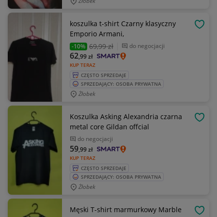
Żłobek
koszulka t-shirt Czarny klasyczny
OBSE
Emporio Armani,
69
,99 zł
do negocjacji
-10%
62
,99
zł
KUP TERAZ
CZĘSTO SPRZEDAJE
SPRZEDAJĄCY: OSOBA PRYWATNA
Żłobek
Koszulka Asking Alexandria czarna
OBSE
metal core Gildan offcial
do negocjacji
59
,99
zł
KUP TERAZ
CZĘSTO SPRZEDAJE
SPRZEDAJĄCY: OSOBA PRYWATNA
Żłobek
Męski T-shirt marmurkowy Marble
OBSE