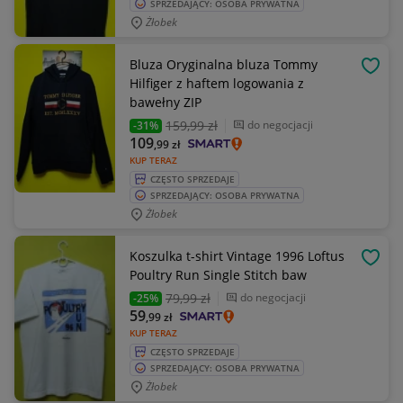
SPRZEDAJĄCY: OSOBA PRYWATNA
Żłobek
Bluza Oryginalna bluza Tommy
OBSE
Hilfiger z haftem logowania z
bawełny ZIP
159
,99 zł
do negocjacji
-31%
109
,99
zł
KUP TERAZ
CZĘSTO SPRZEDAJE
SPRZEDAJĄCY: OSOBA PRYWATNA
Żłobek
Koszulka t-shirt Vintage 1996 Loftus
OBSE
Poultry Run Single Stitch baw
79
,99 zł
do negocjacji
-25%
59
,99
zł
KUP TERAZ
CZĘSTO SPRZEDAJE
SPRZEDAJĄCY: OSOBA PRYWATNA
Żłobek