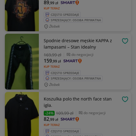
89
,99
zł
KUP TERAZ
CZĘSTO SPRZEDAJE
SPRZEDAJĄCY: OSOBA PRYWATNA
Żłobek
Spodnie dresowe męskie KAPPA z
OBSE
lampasami – Stan Idealny
169
,99 zł
do negocjacji
159
,99
zł
KUP TERAZ
CZĘSTO SPRZEDAJE
SPRZEDAJĄCY: OSOBA PRYWATNA
Żłobek
Koszulka polo the north face stan
OBSE
igła.
109
,99 zł
do negocjacji
-24%
82
,99
zł
KUP TERAZ
CZĘSTO SPRZEDAJE