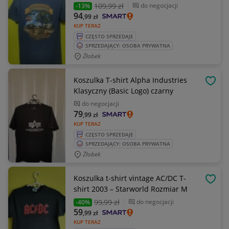
109
,99 zł
do negocjacji
-13%
94
,99
zł
KUP TERAZ
CZĘSTO SPRZEDAJE
SPRZEDAJĄCY: OSOBA PRYWATNA
Żłobek
Koszulka T-shirt Alpha Industries
OBSE
Klasyczny (Basic Logo) czarny
do negocjacji
79
,99
zł
KUP TERAZ
CZĘSTO SPRZEDAJE
SPRZEDAJĄCY: OSOBA PRYWATNA
Żłobek
Koszulka t-shirt vintage AC/DC T-
OBSE
shirt 2003 – Starworld Rozmiar M
99
,99 zł
do negocjacji
-40%
59
,99
zł
KUP TERAZ