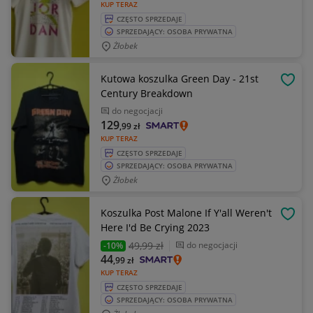
KUP TERAZ
CZĘSTO SPRZEDAJE
SPRZEDAJĄCY: OSOBA PRYWATNA
Żłobek
Kutowa koszulka Green Day - 21st
OBSE
Century Breakdown
do negocjacji
129
,99
zł
KUP TERAZ
CZĘSTO SPRZEDAJE
SPRZEDAJĄCY: OSOBA PRYWATNA
Żłobek
Koszulka Post Malone If Y'all Weren't
OBSE
Here I'd Be Crying 2023
49
,99 zł
do negocjacji
-10%
44
,99
zł
KUP TERAZ
CZĘSTO SPRZEDAJE
SPRZEDAJĄCY: OSOBA PRYWATNA