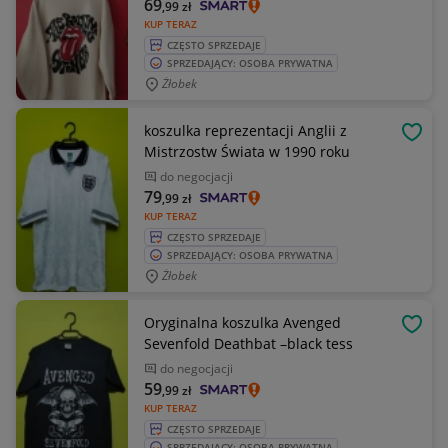
69
,99
zł
KUP TERAZ
CZĘSTO SPRZEDAJE
SPRZEDAJĄCY: OSOBA PRYWATNA
Żłobek
koszulka reprezentacji Anglii z
OBSE
Mistrzostw Świata w 1990 roku
do negocjacji
79
,99
zł
KUP TERAZ
CZĘSTO SPRZEDAJE
SPRZEDAJĄCY: OSOBA PRYWATNA
Żłobek
Oryginalna koszulka Avenged
OBSE
Sevenfold Deathbat –black tess
do negocjacji
59
,99
zł
KUP TERAZ
CZĘSTO SPRZEDAJE
SPRZEDAJĄCY: OSOBA PRYWATNA