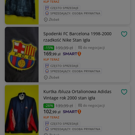
KUP TERAZ
CZĘSTO SPRZEDAJE
SPRZEDAJĄCY: OSOBA PRYWATNA
Żłobek
Spodenki FC Barcelona 1998-2000
OBSE
rzadkość Nike Stan Igła
199
,99 zł
do negocjacji
-15%
169
,99
zł
KUP TERAZ
CZĘSTO SPRZEDAJE
SPRZEDAJĄCY: OSOBA PRYWATNA
Żłobek
Kurtka /bluza Ortalionowa Adidas
OBSE
Vintage rok 2000 stan igła
139
,99 zł
do negocjacji
-26%
102
,99
zł
KUP TERAZ
CZĘSTO SPRZEDAJE
SPRZEDAJĄCY: OSOBA PRYWATNA