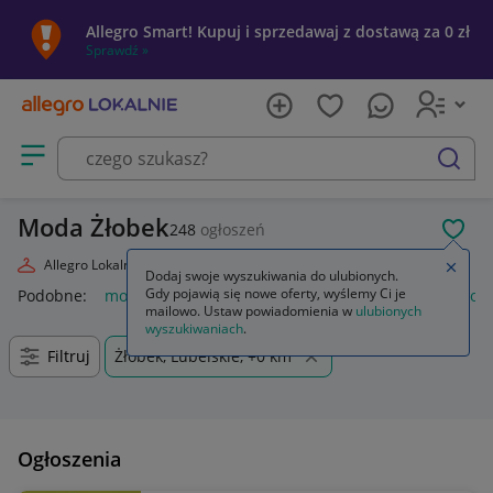
Allegro Smart! Kupuj i sprzedawaj z dostawą za 0 zł
Sprawdź »
Otwórz menu z kategoriami
szukaj
Moda Żłobek
248
ogłoszeń
POL
Allegro Lokalnie
Moda
Zamkn
Dodaj swoje wyszukiwania do ulubionych.
Gdy pojawią się nowe oferty, wyślemy Ci je
Podobne:
moda
markowa moda 2026
moda damska
moda
mailowo. Ustaw powiadomienia w
ulubionych
wyszukiwaniach
.
Filtruj
Żłobek, Lubelskie, +0 km
Ogłoszenia