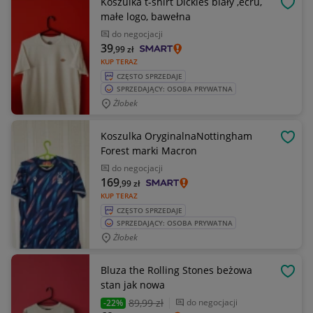
Koszulka t-shirt Dickies biały ,ecru,
OBSE
małe logo, bawełna
do negocjacji
39
,99
zł
KUP TERAZ
CZĘSTO SPRZEDAJE
SPRZEDAJĄCY: OSOBA PRYWATNA
Żłobek
Koszulka OryginalnaNottingham
OBSE
Forest marki Macron
do negocjacji
169
,99
zł
KUP TERAZ
CZĘSTO SPRZEDAJE
SPRZEDAJĄCY: OSOBA PRYWATNA
Żłobek
Bluza the Rolling Stones beżowa
OBSE
stan jak nowa
89
,99 zł
do negocjacji
-22%