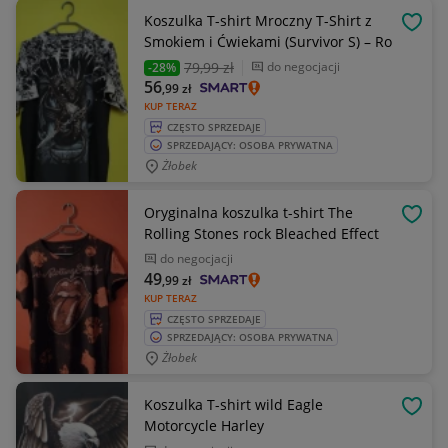
Koszulka T-shirt Mroczny T-Shirt z
OBSE
Smokiem i Ćwiekami (Survivor S) – Ro
79
,99 zł
do negocjacji
-28%
56
,99
zł
KUP TERAZ
CZĘSTO SPRZEDAJE
SPRZEDAJĄCY: OSOBA PRYWATNA
Żłobek
Oryginalna koszulka t-shirt The
OBSE
Rolling Stones rock Bleached Effect
do negocjacji
49
,99
zł
KUP TERAZ
CZĘSTO SPRZEDAJE
SPRZEDAJĄCY: OSOBA PRYWATNA
Żłobek
Koszulka T-shirt wild Eagle
OBSE
Motorcycle Harley