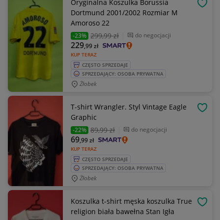
Oryginalna Koszulka Borussia
OBSE
Dortmund 2001/2002 Rozmiar M
Amoroso 22
299
,99 zł
do negocjacji
-23%
229
,99
zł
KUP TERAZ
CZĘSTO SPRZEDAJE
SPRZEDAJĄCY: OSOBA PRYWATNA
Żłobek
T-shirt Wrangler. Styl Vintage Eagle
OBSE
Graphic
89
,99 zł
do negocjacji
-22%
69
,99
zł
KUP TERAZ
CZĘSTO SPRZEDAJE
SPRZEDAJĄCY: OSOBA PRYWATNA
Żłobek
Koszulka t-shirt męska koszulka True
OBSE
religion biała bawełna Stan Igła