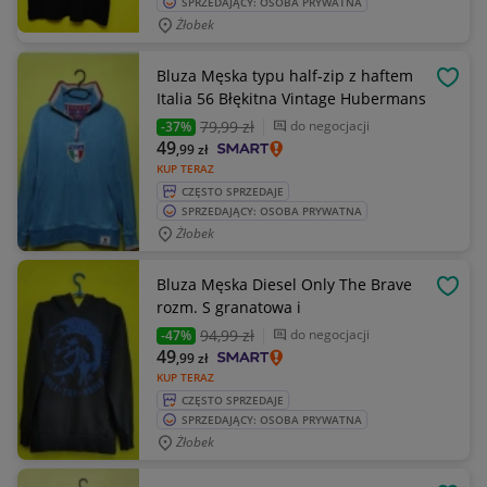
SPRZEDAJĄCY: OSOBA PRYWATNA
Żłobek
Bluza Męska typu half-zip z haftem
OBSE
Italia 56 Błękitna Vintage Hubermans
79
,99 zł
do negocjacji
-37%
49
,99
zł
KUP TERAZ
CZĘSTO SPRZEDAJE
SPRZEDAJĄCY: OSOBA PRYWATNA
Żłobek
Bluza Męska Diesel Only The Brave
OBSE
rozm. S granatowa i
94
,99 zł
do negocjacji
-47%
49
,99
zł
KUP TERAZ
CZĘSTO SPRZEDAJE
SPRZEDAJĄCY: OSOBA PRYWATNA
Żłobek