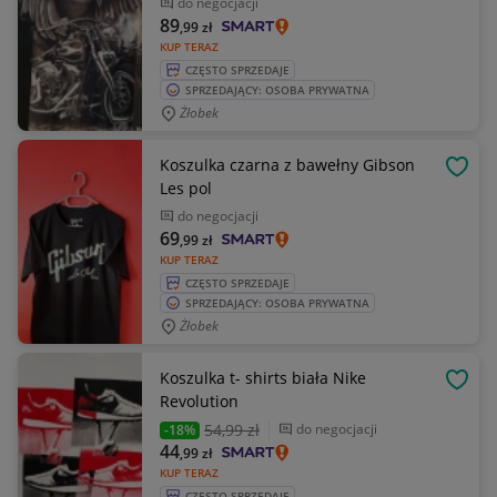
do negocjacji
89
,99
zł
KUP TERAZ
CZĘSTO SPRZEDAJE
SPRZEDAJĄCY: OSOBA PRYWATNA
Żłobek
Koszulka czarna z bawełny Gibson
OBSE
Les pol
do negocjacji
69
,99
zł
KUP TERAZ
CZĘSTO SPRZEDAJE
SPRZEDAJĄCY: OSOBA PRYWATNA
Żłobek
Koszulka t- shirts biała Nike
OBSE
Revolution
54
,99 zł
do negocjacji
-18%
44
,99
zł
KUP TERAZ
CZĘSTO SPRZEDAJE