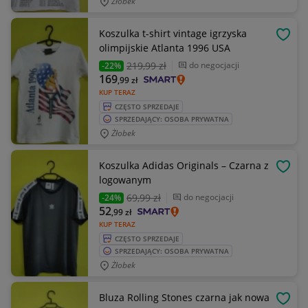
Żłobek
Koszulka t-shirt vintage igrzyska
OBSE
olimpijskie Atlanta 1996 USA
219
,99 zł
do negocjacji
-22%
169
,99
zł
KUP TERAZ
CZĘSTO SPRZEDAJE
SPRZEDAJĄCY: OSOBA PRYWATNA
Żłobek
Koszulka Adidas Originals – Czarna z
OBSE
logowanym
69
,99 zł
do negocjacji
-24%
52
,99
zł
KUP TERAZ
CZĘSTO SPRZEDAJE
SPRZEDAJĄCY: OSOBA PRYWATNA
Żłobek
Bluza Rolling Stones czarna jak nowa
OBSE