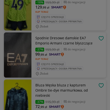
159
,99 zł
do negocjacji
-18%
129
,99
zł
KUP TERAZ
CZĘSTO SPRZEDAJE
SPRZEDAJĄCY: OSOBA PRYWATNA
Żłobek
Spodnie Dresowe damskie EA7
OBSE
Emporio Armani czarne błyszczące
159
,99 zł
do negocjacji
-37%
99
,99
zł
KUP TERAZ
CZĘSTO SPRZEDAJE
SPRZEDAJĄCY: OSOBA PRYWATNA
Żłobek
Bluza Męska bluza z kapturem
OBSE
Ombre tie-dye marmurkowa, od
niebieski
115
,99 zł
do negocjacji
-37%
72
,99
zł