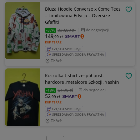
Bluza Hoodie Converse x Come Tees
OBSE
– Limitowana Edycja – Oversize
Gfaffiti
239
,99 zł
do negocjacji
-37%
149
,99
zł
KUP TERAZ
CZĘSTO SPRZEDAJE
SPRZEDAJĄCY: OSOBA PRYWATNA
Żłobek
Koszulka t-shirt zespół post-
OBSE
hardcore ,metalcore Szkocji. Yashin
64
,99 zł
do negocjacji
-18%
52
,99
zł
KUP TERAZ
CZĘSTO SPRZEDAJE
SPRZEDAJĄCY: OSOBA PRYWATNA
Żłobek
Wybierz stronę: