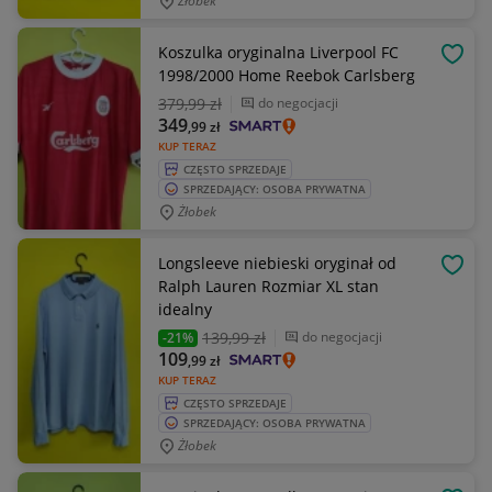
Żłobek
Koszulka oryginalna Liverpool FC
OBSE
1998/2000 Home Reebok Carlsberg
379
,99 zł
do negocjacji
349
,99
zł
KUP TERAZ
CZĘSTO SPRZEDAJE
SPRZEDAJĄCY: OSOBA PRYWATNA
Żłobek
Longsleeve niebieski oryginał od
OBSE
Ralph Lauren Rozmiar XL stan
idealny
139
,99 zł
do negocjacji
-21%
109
,99
zł
KUP TERAZ
CZĘSTO SPRZEDAJE
SPRZEDAJĄCY: OSOBA PRYWATNA
Żłobek