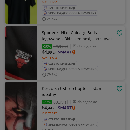
KUP TERAZ
CZĘSTO SPRZEDAJE
SPRZEDAJĄCY: OSOBA PRYWATNA
Żłobek
Spodenki Nike Chicago Bulls
OBSE
logowane z 3kieszeniami, 1na suwak
89
,99 zł
do negocjacji
-50%
44
,99
zł
KUP TERAZ
CZĘSTO SPRZEDAJE
SPRZEDAJĄCY: OSOBA PRYWATNA
Żłobek
Koszulka t-shirt chapter ll stan
OBSE
idealny
89
,99 zł
do negocjacji
-27%
64
,99
zł
KUP TERAZ
CZĘSTO SPRZEDAJE
SPRZEDAJĄCY: OSOBA PRYWATNA