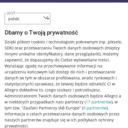
język
Dbamy o Twoją prywatność
Dzięki plikom cookies i technologiom pokrewnym
(np. piksele,
SDK)
oraz przetwarzaniu Twoich danych osobowych
(między
innymi unikalne identyfikatory, dane przeglądarki)
, możemy
zapewnić, że dopasujemy do Ciebie wyświetlane treści.
Wyrażając zgodę na przechowywanie informacji na
urządzeniu końcowym lub dostęp do nich i przetwarzanie
danych (w tym w obszarze profilowania, analiz rynkowych i
statystycznych) sprawiasz, że łatwiej będzie odnaleźć Ci w
Allegro dokładnie to, czego szukasz i potrzebujesz.
Administratorem Twoich danych osobowych będzie Allegro a
w niektórych przypadkach nasi partnerzy (
17
partnerów
), w
tym tzw. “Zaufani Partnerzy IAB Europe” (
9
partnerów
).
Przydatne informacje
Informacja o celach przetwarzania danych osobowych przez
naszych partnerów znajduje się w ich politykach ochrony
prywatności.
Jak to działa