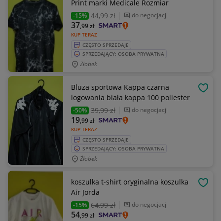
Print marki Medicale Rozmiar
44
,99 zł
do negocjacji
-15%
37
,99
zł
KUP TERAZ
CZĘSTO SPRZEDAJE
SPRZEDAJĄCY: OSOBA PRYWATNA
Żłobek
Bluza sportowa Kappa czarna
OBSE
logowania biała kappa 100 poliester
39
,99 zł
do negocjacji
-50%
19
,99
zł
KUP TERAZ
CZĘSTO SPRZEDAJE
SPRZEDAJĄCY: OSOBA PRYWATNA
Żłobek
koszulka t-shirt oryginalna koszulka
OBSE
Air Jorda
64
,99 zł
do negocjacji
-15%
54
,99
zł