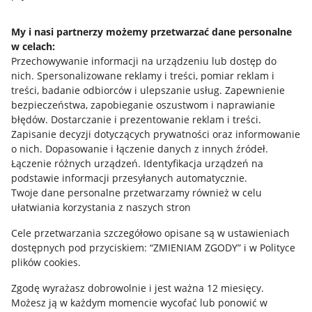
Napisz do nas
My i nasi partnerzy możemy przetwarzać dane personalne
w celach:
Allegro Gadane dla sprzedających
Przechowywanie informacji na urządzeniu lub dostęp do
Allegro Gadane dla kupujących
nich
.
Spersonalizowane reklamy i treści, pomiar reklam i
treści, badanie odbiorców i ulepszanie usług
.
Zapewnienie
Mapa miejscowości
bezpieczeństwa, zapobieganie oszustwom i naprawianie
błędów
.
Dostarczanie i prezentowanie reklam i treści
.
Informacje prawne
Zapisanie decyzji dotyczących prywatności oraz informowanie
o nich
.
Dopasowanie i łączenie danych z innych źródeł
.
Regulamin
Łączenie różnych urządzeń
.
Identyfikacja urządzeń na
podstawie informacji przesyłanych automatycznie
.
Polityka plików "cookies"
Twoje dane personalne przetwarzamy również w celu
ułatwiania korzystania z naszych stron
Ustawienia plików "cookies"
Cele przetwarzania szczegółowo opisane są w ustawieniach
Udostępnianie lokalizacji
dostępnych pod przyciskiem: “ZMIENIAM ZGODY” i w Polityce
Informacje dla Aktu o Usługach Cyfrowych
plików cookies.
Zgodę wyrażasz dobrowolnie i jest ważna 12 miesięcy.
Pobierz aplikację
Możesz ją w każdym momencie wycofać lub ponowić w