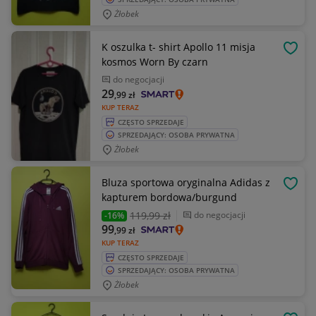
Żłobek
K oszulka t- shirt Apollo 11 misja
OBSE
kosmos Worn By czarn
do negocjacji
29
,99
zł
KUP TERAZ
CZĘSTO SPRZEDAJE
SPRZEDAJĄCY: OSOBA PRYWATNA
Żłobek
Bluza sportowa oryginalna Adidas z
OBSE
kapturem bordowa/burgund
119
,99 zł
do negocjacji
-16%
99
,99
zł
KUP TERAZ
CZĘSTO SPRZEDAJE
SPRZEDAJĄCY: OSOBA PRYWATNA
Żłobek