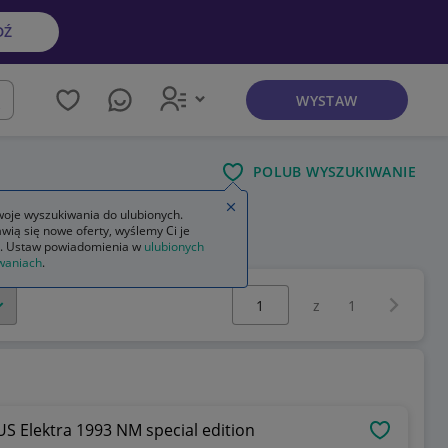
DŹ
WYSTAW
kaj
POLUB WYSZUKIWANIE
Zamknij wskazówkę
oje wyszukiwania do ulubionych.
wią się nowe oferty, wyślemy Ci je
. Ustaw powiadomienia w
ulubionych
waniach
.
Wybierz stronę:
Następna 
z
1
US Elektra 1993 NM special edition
OBSERWU