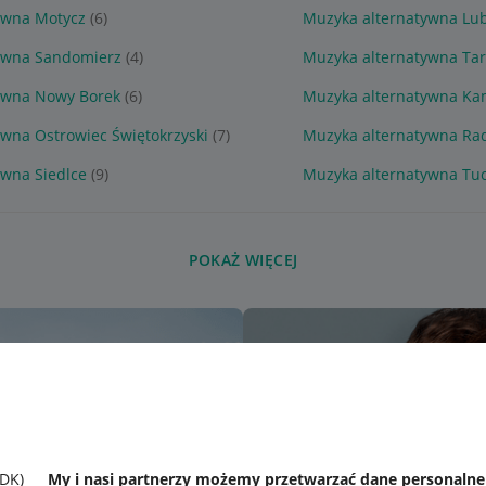
ywna Motycz
(6)
Muzyka alternatywna Lub
ywna Sandomierz
(4)
Muzyka alternatywna Ta
ywna Nowy Borek
(6)
Muzyka alternatywna Ka
wna Ostrowiec Świętokrzyski
(7)
Muzyka alternatywna Rad
ywna Siedlce
(9)
Muzyka alternatywna Tu
POKAŻ WIĘCEJ
SDK)
My i nasi partnerzy możemy przetwarzać dane personaln