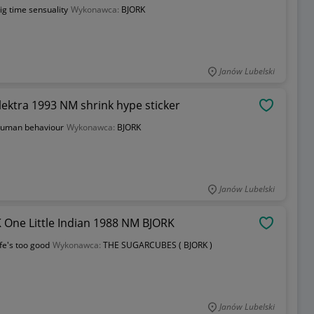
ig time sensuality
Wykonawca:
BJORK
Janów Lubelski
ektra 1993 NM shrink hype sticker
OBSERWU
uman behaviour
Wykonawca:
BJORK
Janów Lubelski
 One Little Indian 1988 NM BJORK
OBSERWU
ife's too good
Wykonawca:
THE SUGARCUBES ( BJORK )
Janów Lubelski