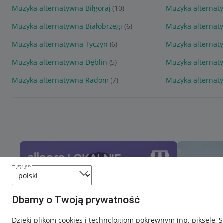
Muzyka alternatywna Biłgoraj
(10)
Muzyka alternat
Muzyka alternatywna Białobrzegi
(6)
Muzyka alternat
Muzyka alternatywna Tyczyn
(6)
Muzyka alternat
Muzyka alternatywna Dęblin
(5)
Muzyka alternaty
Muzyka alternatywna Radom
(7)
Muzyka alternat
język
Dbamy o Twoją prywatność
Dzięki plikom cookies i technologiom pokrewnym
(np. piksele, 