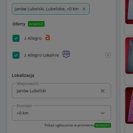
Janów Lubelski, Lubelskie, +0 km
Oferty
NOWOŚĆ!
z Allegro
z Allegro Lokalnie
9
Lokalizacja
Miejscowość
Promień
Pokaż ogłoszenia w promieniu
NOWOŚĆ!