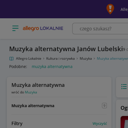
All
Otwórz menu z kategoriami
Muzyka alternatywna Janów Lubelski
9
o
Allegro Lokalnie
Kultura i rozrywka
Muzyka
Muzyka alternatyw
Podobne:
muzyka alternatywna
Muzyka alternatywna
Wido
wróć do
Muzyka
Muzyka alternatywna
9
Og
Filtry
Wyczyść