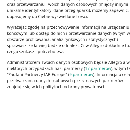
oraz przetwarzaniu Twoich danych osobowych
(między innymi
unikalne identyfikatory, dane przeglądarki)
, możemy zapewnić, 
dopasujemy do Ciebie wyświetlane treści.
Wyrażając zgodę na przechowywanie informacji na urządzeniu
końcowym lub dostęp do nich i przetwarzanie danych (w tym w
obszarze profilowania, analiz rynkowych i statystycznych)
sprawiasz, że łatwiej będzie odnaleźć Ci w Allegro dokładnie to,
czego szukasz i potrzebujesz.
Przydatne informacje
Informacje p
Administratorem Twoich danych osobowych będzie Allegro a w
niektórych przypadkach nasi partnerzy (
17
partnerów
), w tym t
Jak to działa
Regulamin
“Zaufani Partnerzy IAB Europe” (
9
partnerów
). Informacja o cel
Napisz do nas
Polityka plików
przetwarzania danych osobowych przez naszych partnerów
znajduje się w ich politykach ochrony prywatności.
Allegro Gadane dla sprzedających
Ustawienia plik
Allegro Gadane dla kupujących
Udostępnianie l
Mapa miejscowości
Informacje dla