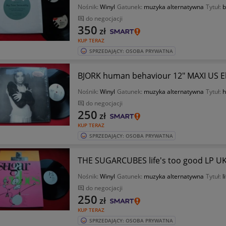
Nośnik:
Winyl
Gatunek:
muzyka alternatywna
Tytuł:
b
do negocjacji
350
zł
KUP TERAZ
SPRZEDAJĄCY: OSOBA PRYWATNA
BJORK human behaviour 12" MAXI US El
Nośnik:
Winyl
Gatunek:
muzyka alternatywna
Tytuł:
h
do negocjacji
250
zł
KUP TERAZ
SPRZEDAJĄCY: OSOBA PRYWATNA
THE SUGARCUBES life's too good LP UK
Nośnik:
Winyl
Gatunek:
muzyka alternatywna
Tytuł:
l
do negocjacji
250
zł
KUP TERAZ
SPRZEDAJĄCY: OSOBA PRYWATNA