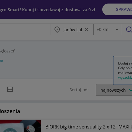
SPRAW
egro Smart! Kupuj i sprzedawaj z dostawą za 0 zł
Miasto
Wyczyść frazę
+
0
km
Odległość
szu
głoszeń
na
Dodaj sw
Gdy poja
mailowo
wyszuki
k listy
Widok siatki
Sortuj od:
łoszenia
BJORK big time sensuality 2 x 12" MAXI 