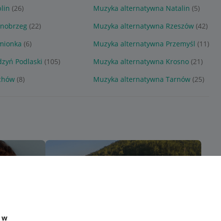
lin
(26)
Muzyka alternatywna Natalin
(5)
rnobrzeg
(22)
Muzyka alternatywna Rzeszów
(42)
mionka
(6)
Muzyka alternatywna Przemyśl
(11)
zyń Podlaski
(105)
Muzyka alternatywna Krosno
(21)
chów
(8)
Muzyka alternatywna Tarnów
(25)
e w