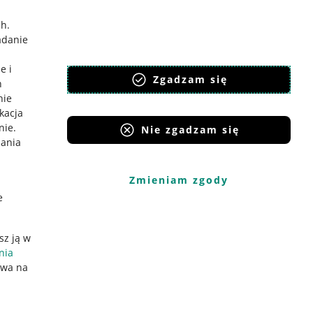
ch
.
adanie
e i
Zgadzam się
h
nie
ikacja
nie
.
Nie zgadzam się
iania
Zmieniam zgody
e
sz ją w
nia
ywa na