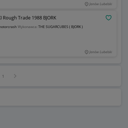
Janów Lubelski
 Rough Trade 1988 BJORK
OBSERWU
otorcrash
Wykonawca:
THE SUGARCUBES ( BJORK )
Janów Lubelski
Następna strona
z
1