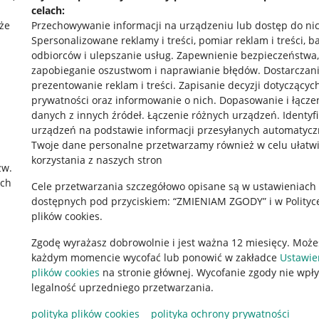
celach:
że
Przechowywanie informacji na urządzeniu lub dostęp do ni
Spersonalizowane reklamy i treści, pomiar reklam i treści, b
odbiorców i ulepszanie usług
.
Zapewnienie bezpieczeństwa,
zapobieganie oszustwom i naprawianie błędów
.
Dostarczani
prezentowanie reklam i treści
.
Zapisanie decyzji dotyczącyc
prywatności oraz informowanie o nich
.
Dopasowanie i łącze
danych z innych źródeł
.
Łączenie różnych urządzeń
.
Identyf
urządzeń na podstawie informacji przesyłanych automatycz
rawne
Pobierz aplikację
Twoje dane personalne przetwarzamy również w celu ułatw
korzystania z naszych stron
zw.
ach
Cele przetwarzania szczegółowo opisane są w ustawieniach
 "cookies"
dostępnych pod przyciskiem: “ZMIENIAM ZGODY” i w Polityc
plików cookies.
ów "cookies"
Zgodę wyrażasz dobrowolnie i jest ważna 12 miesięcy. Może
okalizacji
każdym momencie wycofać lub ponowić w zakładce
Ustawie
 Aktu o Usługach Cyfrowych
plików cookies
na stronie głównej. Wycofanie zgody nie wpł
legalność uprzedniego przetwarzania.
polityka plików cookies
polityka ochrony prywatności