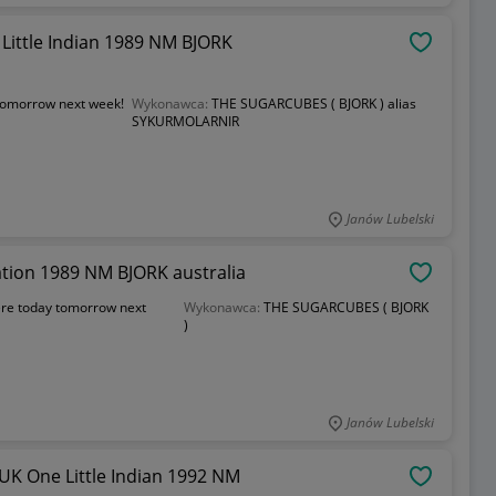
Little Indian 1989 NM BJORK
OBSERWU
tomorrow next week!
Wykonawca:
THE SUGARCUBES ( BJORK ) alias
SYKURMOLARNIR
Janów Lubelski
tion 1989 NM BJORK australia
OBSERWU
re today tomorrow next
Wykonawca:
THE SUGARCUBES ( BJORK
)
Janów Lubelski
K One Little Indian 1992 NM
OBSERWU