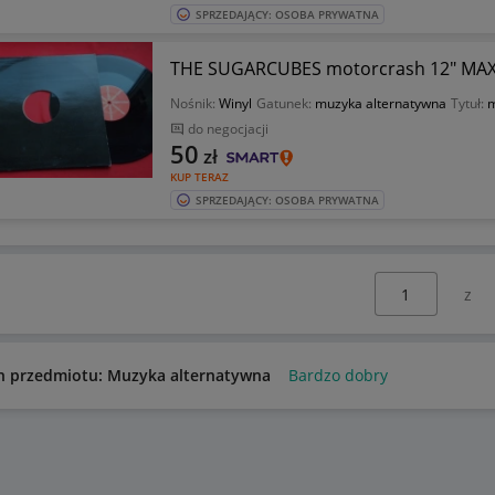
SPRZEDAJĄCY: OSOBA PRYWATNA
THE SUGARCUBES motorcrash 12" MAXI
Nośnik:
Winyl
Gatunek:
muzyka alternatywna
Tytuł:
m
do negocjacji
50
zł
KUP TERAZ
SPRZEDAJĄCY: OSOBA PRYWATNA
Wybierz stronę:
n przedmiotu: Muzyka alternatywna
Bardzo dobry