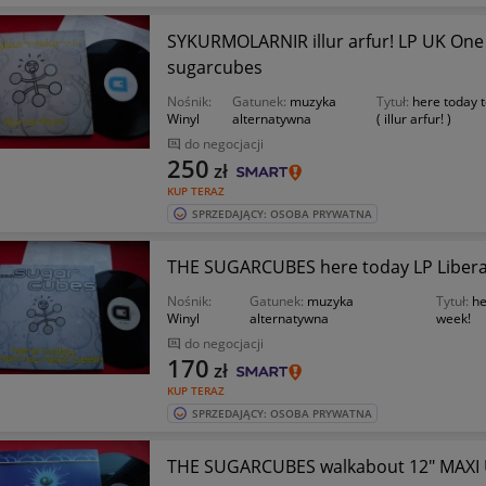
SYKURMOLARNIR illur arfur! LP UK One 
sugarcubes
Nośnik:
Gatunek:
muzyka
Tytuł:
here today 
Winyl
alternatywna
( illur arfur! )
do negocjacji
250
zł
KUP TERAZ
SPRZEDAJĄCY: OSOBA PRYWATNA
THE SUGARCUBES here today LP Libera
Nośnik:
Gatunek:
muzyka
Tytuł:
he
Winyl
alternatywna
week!
do negocjacji
170
zł
KUP TERAZ
SPRZEDAJĄCY: OSOBA PRYWATNA
THE SUGARCUBES walkabout 12" MAXI U