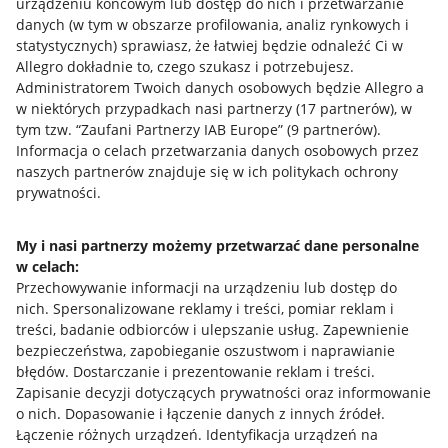
urządzeniu końcowym lub dostęp do nich i przetwarzanie
danych (w tym w obszarze profilowania, analiz rynkowych i
statystycznych) sprawiasz, że łatwiej będzie odnaleźć Ci w
Allegro dokładnie to, czego szukasz i potrzebujesz.
Administratorem Twoich danych osobowych będzie Allegro a
Przydatne informacje
w niektórych przypadkach nasi partnerzy (
17
partnerów
), w
tym tzw. “Zaufani Partnerzy IAB Europe” (
9
partnerów
).
Jak to działa
Informacja o celach przetwarzania danych osobowych przez
naszych partnerów znajduje się w ich politykach ochrony
Napisz do nas
prywatności.
Allegro Gadane dla sprzedających
My i nasi partnerzy możemy przetwarzać dane personalne
Allegro Gadane dla kupujących
w celach:
Mapa miejscowości
Przechowywanie informacji na urządzeniu lub dostęp do
nich
.
Spersonalizowane reklamy i treści, pomiar reklam i
Informacje prawne
treści, badanie odbiorców i ulepszanie usług
.
Zapewnienie
bezpieczeństwa, zapobieganie oszustwom i naprawianie
błędów
.
Dostarczanie i prezentowanie reklam i treści
.
Regulamin
Zapisanie decyzji dotyczących prywatności oraz informowanie
Polityka plików "cookies"
o nich
.
Dopasowanie i łączenie danych z innych źródeł
.
Łączenie różnych urządzeń
.
Identyfikacja urządzeń na
Ustawienia plików "cookies"