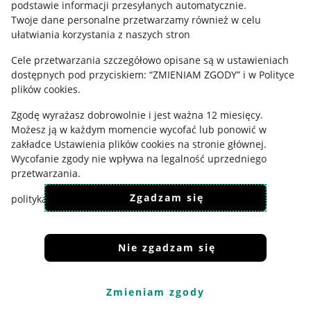
podstawie informacji przesyłanych automatycznie
.
Twoje dane personalne przetwarzamy również w celu
Udostępnianie lokalizacji
ułatwiania korzystania z naszych stron
Informacje dla Aktu o Usługach Cyfrowych
Cele przetwarzania szczegółowo opisane są w ustawieniach
dostępnych pod przyciskiem: “ZMIENIAM ZGODY” i w Polityce
Pobierz aplikację
plików cookies.
Zgodę wyrażasz dobrowolnie i jest ważna 12 miesięcy.
Możesz ją w każdym momencie wycofać lub ponowić w
zakładce
Ustawienia plików cookies
na stronie głównej.
Wycofanie zgody nie wpływa na legalność uprzedniego
przetwarzania.
Zgadzam się
polityka plików cookies
polityka ochrony prywatności
Nie zgadzam się
Korzystanie z serwisu oznacza akceptację
regulaminu
.
Zmieniam zgody