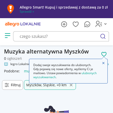
Allegro Smart! Kupuj i sprzedawaj z dostawą za 0 zł
Sprawdź »
Otwórz menu z kategoriami
szukaj
Muzyka alternatywna Myszków
POL
0
ogłoszeń
Zamkn
Allegro Lokalnie
Kultura i rozrywka
Muzyka
Muzyka alternatywna
Dodaj swoje wyszukiwania do ulubionych.
Gdy pojawią się nowe oferty, wyślemy Ci je
Podobne:
muzyka alternatywna
mailowo. Ustaw powiadomienia w
ulubionych
wyszukiwaniach
.
Filtruj
Myszków, Śląskie, +0 km