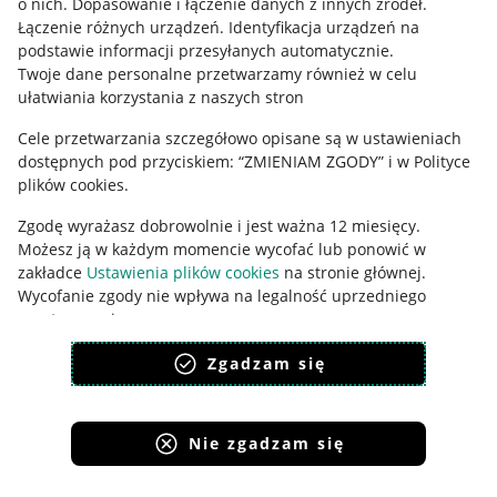
o nich
.
Dopasowanie i łączenie danych z innych źródeł
.
Polityka plików "cookies"
Łączenie różnych urządzeń
.
Identyfikacja urządzeń na
Ustawienia plików "cookies"
podstawie informacji przesyłanych automatycznie
.
Twoje dane personalne przetwarzamy również w celu
Udostępnianie lokalizacji
ułatwiania korzystania z naszych stron
Informacje dla Aktu o Usługach Cyfrowych
Cele przetwarzania szczegółowo opisane są w ustawieniach
dostępnych pod przyciskiem: “ZMIENIAM ZGODY” i w Polityce
Pobierz aplikację
plików cookies.
Zgodę wyrażasz dobrowolnie i jest ważna 12 miesięcy.
Możesz ją w każdym momencie wycofać lub ponowić w
zakładce
Ustawienia plików cookies
na stronie głównej.
Wycofanie zgody nie wpływa na legalność uprzedniego
przetwarzania.
polityka plików cookies
polityka ochrony prywatności
Zgadzam się
Nie zgadzam się
Korzystanie z serwisu oznacza akceptację
regulaminu
.