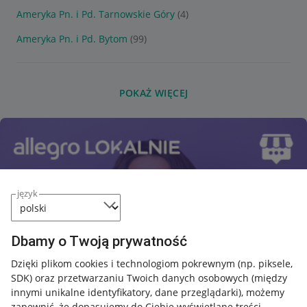
Ameryka Pn. i Pd. Tarnowskie Góry
(4)
Ameryka Pn. i Pd. Bytom
(99)
POKAŻ WIĘCEJ
język
Dbamy o Twoją prywatność
Dzięki plikom cookies i technologiom pokrewnym
(np. piksele,
SDK)
oraz przetwarzaniu Twoich danych osobowych
(między
innymi unikalne identyfikatory, dane przeglądarki)
, możemy
zapewnić, że dopasujemy do Ciebie wyświetlane treści.