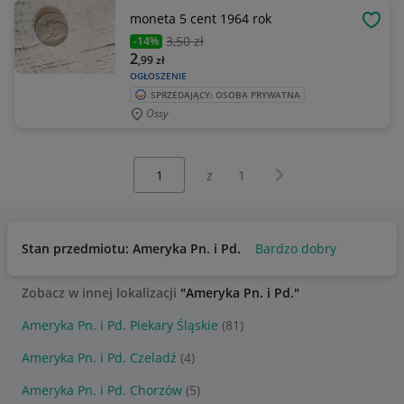
moneta 5 cent 1964 rok
OBSE
3
,50 zł
-14%
2
,99
zł
OGŁOSZENIE
SPRZEDAJĄCY: OSOBA PRYWATNA
Ossy
Wybierz stronę:
Następna strona
z
1
Stan przedmiotu: Ameryka Pn. i Pd.
Bardzo dobry
Zobacz w innej lokalizacji
"Ameryka Pn. i Pd."
Ameryka Pn. i Pd. Piekary Śląskie
(81)
Ameryka Pn. i Pd. Czeladź
(4)
Ameryka Pn. i Pd. Chorzów
(5)