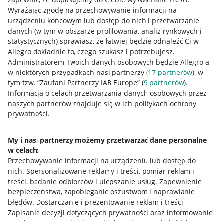
Wyrażając zgodę na przechowywanie informacji na
urządzeniu końcowym lub dostęp do nich i przetwarzanie
danych (w tym w obszarze profilowania, analiz rynkowych i
statystycznych) sprawiasz, że łatwiej będzie odnaleźć Ci w
Allegro dokładnie to, czego szukasz i potrzebujesz.
Administratorem Twoich danych osobowych będzie Allegro a
Przydatne informacje
w niektórych przypadkach nasi partnerzy (
17
partnerów
), w
tym tzw. “Zaufani Partnerzy IAB Europe” (
9
partnerów
).
Jak to działa
Informacja o celach przetwarzania danych osobowych przez
naszych partnerów znajduje się w ich politykach ochrony
Napisz do nas
prywatności.
Allegro Gadane dla sprzedających
My i nasi partnerzy możemy przetwarzać dane personalne
Allegro Gadane dla kupujących
w celach:
Przechowywanie informacji na urządzeniu lub dostęp do
Mapa miejscowości
nich
.
Spersonalizowane reklamy i treści, pomiar reklam i
treści, badanie odbiorców i ulepszanie usług
.
Zapewnienie
Informacje prawne
bezpieczeństwa, zapobieganie oszustwom i naprawianie
błędów
.
Dostarczanie i prezentowanie reklam i treści
.
Regulamin
Zapisanie decyzji dotyczących prywatności oraz informowanie