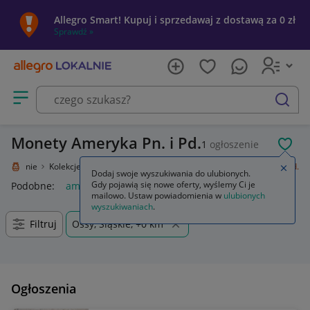
Allegro Smart! Kupuj i sprzedawaj z dostawą za 0 zł
Sprawdź »
Otwórz menu z kategoriami
szukaj
Monety Ameryka Pn. i Pd.
1
ogłoszenie
POL
o Lokalnie
Kolekcje i sztuka
Kolekcje
Numizmatyka
Ameryka Pn. i Pd.
Zamkn
Dodaj swoje wyszukiwania do ulubionych.
Gdy pojawią się nowe oferty, wyślemy Ci je
Podobne:
ameryka pn i pd
mailowo. Ustaw powiadomienia w
ulubionych
wyszukiwaniach
.
Filtruj
Ossy, Śląskie, +0 km
Ogłoszenia