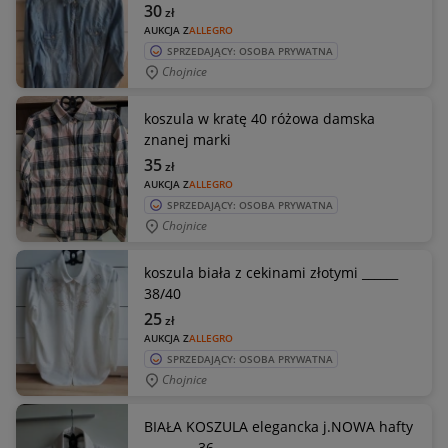
30
zł
AUKCJA Z
ALLEGRO
SPRZEDAJĄCY: OSOBA PRYWATNA
Chojnice
koszula w kratę 40 różowa damska
znanej marki
35
zł
AUKCJA Z
ALLEGRO
SPRZEDAJĄCY: OSOBA PRYWATNA
Chojnice
koszula biała z cekinami złotymi ______
38/40
25
zł
AUKCJA Z
ALLEGRO
SPRZEDAJĄCY: OSOBA PRYWATNA
Chojnice
BIAŁA KOSZULA elegancka j.NOWA hafty
_________36