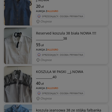
20
zł
AUKCJA Z
ALLEGRO
SPRZEDAJĄCY: OSOBA PRYWATNA
Chojnice
Reserved koszula 38 biała NOWA !!!!
__________________38
55
zł
AUKCJA Z
ALLEGRO
SPRZEDAJĄCY: OSOBA PRYWATNA
Chojnice
KOSZULA W PASKI __j.NOWA
___________40
40
zł
AUKCJA Z
ALLEGRO
SPRZEDAJĄCY: OSOBA PRYWATNA
Chojnice
koszula jeansowa 38 ze stójką falbanka