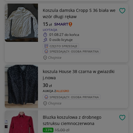
Koszula damska Cropp S 36 biała we
OBSE
wzór długi rękaw
15
zł
LICYTACJA
01:08:27
do końca
0 osób licytuje
CZĘSTO SPRZEDAJE
SPRZEDAJĄCY: OSOBA PRYWATNA
Chojnice
koszula House 38 czarna w gwiazdki
j.nowa
30
zł
AUKCJA Z
ALLEGRO
SPRZEDAJĄCY: OSOBA PRYWATNA
Chojnice
Bluzka koszulowa z drobnego
OBSE
sztruksu ciemnoczerwona
15
,00 zł
-33%