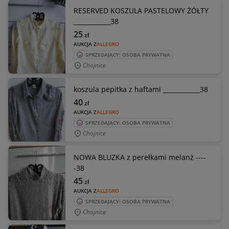
RESERVED KOSZULA PASTELOWY ŻÓŁTY
____________38
25
zł
AUKCJA Z
ALLEGRO
SPRZEDAJĄCY: OSOBA PRYWATNA
Chojnice
koszula pepitka z haftami ____________38
40
zł
AUKCJA Z
ALLEGRO
SPRZEDAJĄCY: OSOBA PRYWATNA
Chojnice
NOWA BLUZKA z perełkami melanż ----
-38
45
zł
AUKCJA Z
ALLEGRO
SPRZEDAJĄCY: OSOBA PRYWATNA
Chojnice