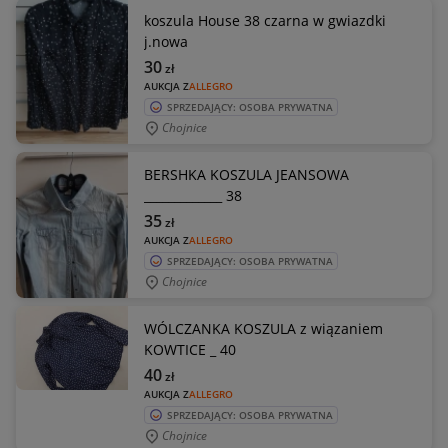
koszula House 38 czarna w gwiazdki
j.nowa
30
zł
AUKCJA Z
ALLEGRO
SPRZEDAJĄCY: OSOBA PRYWATNA
Chojnice
BERSHKA KOSZULA JEANSOWA
_____________ 38
35
zł
AUKCJA Z
ALLEGRO
SPRZEDAJĄCY: OSOBA PRYWATNA
Chojnice
WÓLCZANKA KOSZULA z wiązaniem
KOWTICE _ 40
40
zł
AUKCJA Z
ALLEGRO
SPRZEDAJĄCY: OSOBA PRYWATNA
Chojnice