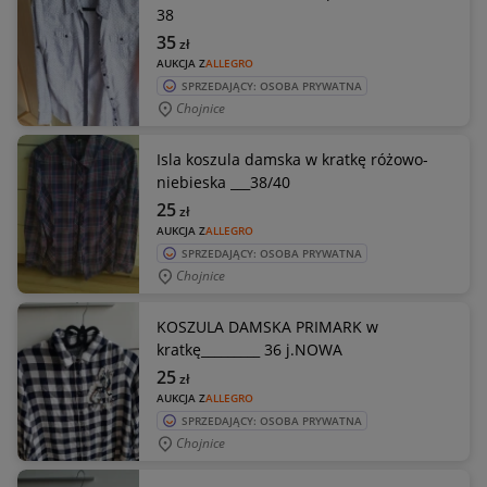
38
35
zł
AUKCJA Z
ALLEGRO
SPRZEDAJĄCY: OSOBA PRYWATNA
Chojnice
Isla koszula damska w kratkę różowo-
niebieska ___38/40
25
zł
AUKCJA Z
ALLEGRO
SPRZEDAJĄCY: OSOBA PRYWATNA
Chojnice
KOSZULA DAMSKA PRIMARK w
kratkę_________ 36 j.NOWA
25
zł
AUKCJA Z
ALLEGRO
SPRZEDAJĄCY: OSOBA PRYWATNA
Chojnice