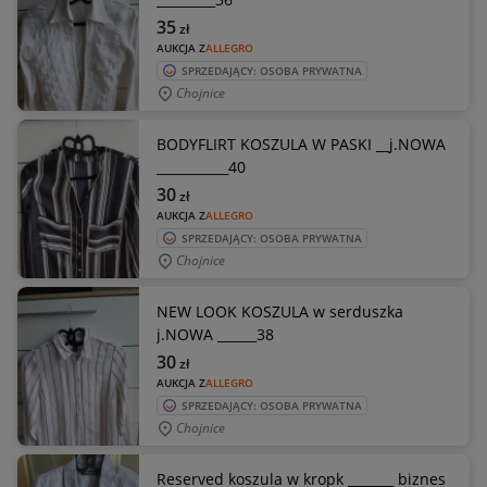
35
zł
AUKCJA Z
ALLEGRO
SPRZEDAJĄCY: OSOBA PRYWATNA
Chojnice
BODYFLIRT KOSZULA W PASKI __j.NOWA
___________40
30
zł
AUKCJA Z
ALLEGRO
SPRZEDAJĄCY: OSOBA PRYWATNA
Chojnice
NEW LOOK KOSZULA w serduszka
j.NOWA ______38
30
zł
AUKCJA Z
ALLEGRO
SPRZEDAJĄCY: OSOBA PRYWATNA
Chojnice
Reserved koszula w kropk _______ biznes