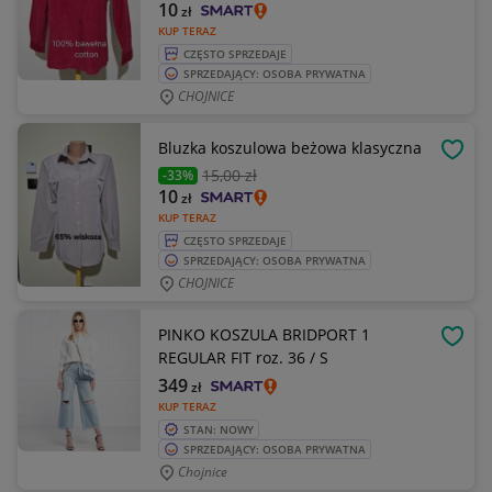
10
zł
KUP TERAZ
CZĘSTO SPRZEDAJE
SPRZEDAJĄCY: OSOBA PRYWATNA
CHOJNICE
Bluzka koszulowa beżowa klasyczna
OBSE
15
,00 zł
-33%
10
zł
KUP TERAZ
CZĘSTO SPRZEDAJE
SPRZEDAJĄCY: OSOBA PRYWATNA
CHOJNICE
PINKO KOSZULA BRIDPORT 1
OBSE
REGULAR FIT roz. 36 / S
349
zł
KUP TERAZ
STAN: NOWY
SPRZEDAJĄCY: OSOBA PRYWATNA
Chojnice