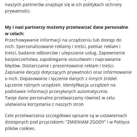
naszych partnerów znajduje się w ich politykach ochrony
prywatności.
Jak to działa
Napisz do nas
My i nasi partnerzy możemy przetwarzać dane personalne
w celach:
Allegro Gadane dla sprzedających
Przechowywanie informacji na urządzeniu lub dostęp do
Allegro Gadane dla kupujących
nich
.
Spersonalizowane reklamy i treści, pomiar reklam i
treści, badanie odbiorców i ulepszanie usług
.
Zapewnienie
Mapa miejscowości
bezpieczeństwa, zapobieganie oszustwom i naprawianie
błędów
.
Dostarczanie i prezentowanie reklam i treści
.
Informacje prawne
Zapisanie decyzji dotyczących prywatności oraz informowanie
o nich
.
Dopasowanie i łączenie danych z innych źródeł
.
Regulamin
Łączenie różnych urządzeń
.
Identyfikacja urządzeń na
podstawie informacji przesyłanych automatycznie
.
Polityka plików "cookies"
Twoje dane personalne przetwarzamy również w celu
ułatwiania korzystania z naszych stron
Ustawienia plików "cookies"
Cele przetwarzania szczegółowo opisane są w ustawieniach
Udostępnianie lokalizacji
dostępnych pod przyciskiem: “ZMIENIAM ZGODY” i w Polityce
Informacje dla Aktu o Usługach Cyfrowych
plików cookies.