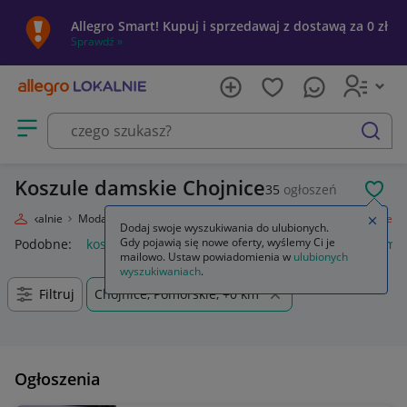
Allegro Smart! Kupuj i sprzedawaj z dostawą za 0 zł
Sprawdź »
Otwórz menu z kategoriami
szukaj
Koszule damskie Chojnice
35
ogłoszeń
POL
egro Lokalnie
Moda
Odzież, Obuwie, Dodatki
Odzież damska
Koszule
Zamkn
Dodaj swoje wyszukiwania do ulubionych.
Gdy pojawią się nowe oferty, wyślemy Ci je
Podobne:
koszule
anda47 koszule poporodowe
koszule mę
mailowo. Ustaw powiadomienia w
ulubionych
wyszukiwaniach
.
Filtruj
Chojnice, Pomorskie, +0 km
Ogłoszenia