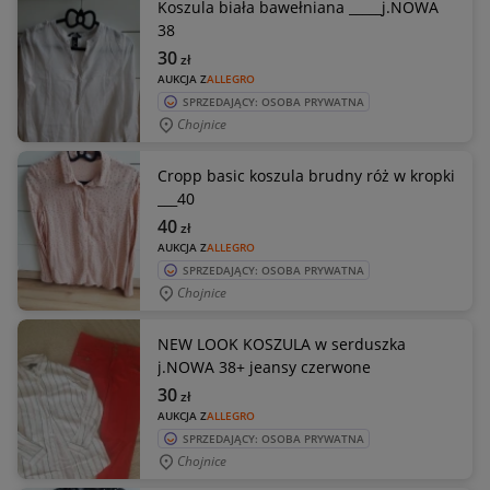
Koszula biała bawełniana _____j.NOWA
38
30
zł
AUKCJA Z
ALLEGRO
SPRZEDAJĄCY: OSOBA PRYWATNA
Chojnice
Cropp basic koszula brudny róż w kropki
___40
40
zł
AUKCJA Z
ALLEGRO
SPRZEDAJĄCY: OSOBA PRYWATNA
Chojnice
NEW LOOK KOSZULA w serduszka
j.NOWA 38+ jeansy czerwone
30
zł
AUKCJA Z
ALLEGRO
SPRZEDAJĄCY: OSOBA PRYWATNA
Chojnice