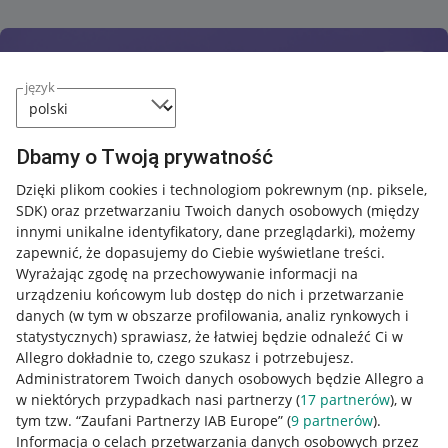
język
Dbamy o Twoją prywatność
Dzięki plikom cookies i technologiom pokrewnym
(np. piksele,
SDK)
oraz przetwarzaniu Twoich danych osobowych
(między
innymi unikalne identyfikatory, dane przeglądarki)
, możemy
zapewnić, że dopasujemy do Ciebie wyświetlane treści.
Wyrażając zgodę na przechowywanie informacji na
urządzeniu końcowym lub dostęp do nich i przetwarzanie
danych (w tym w obszarze profilowania, analiz rynkowych i
statystycznych) sprawiasz, że łatwiej będzie odnaleźć Ci w
Allegro dokładnie to, czego szukasz i potrzebujesz.
Administratorem Twoich danych osobowych będzie Allegro a
w niektórych przypadkach nasi partnerzy (
17
partnerów
), w
tym tzw. “Zaufani Partnerzy IAB Europe” (
9
partnerów
).
Przydatne informacje
Informacja o celach przetwarzania danych osobowych przez