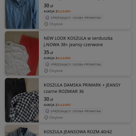
30
zł
AUKCJA Z
ALLEGRO
SPRZEDAJĄCY: OSOBA PRYWATNA
Chojnice
NEW LOOK KOSZULA w serduszka
j.NOWA 38+ jeansy czerwone
35
zł
AUKCJA Z
ALLEGRO
SPRZEDAJĄCY: OSOBA PRYWATNA
Chojnice
KOSZULA DAMSKA PRIMARK + JEANSY
czarne ROZMIAR 36
30
zł
AUKCJA Z
ALLEGRO
SPRZEDAJĄCY: OSOBA PRYWATNA
Chojnice
KOSZULA JEANSOWA ROZM.40/42