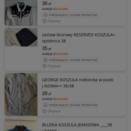
30
zł
AUKCJA Z
ALLEGRO
SPRZEDAJĄCY: OSOBA PRYWATNA
Chojnice
zestaw biurowy RESERVED KOSZULA+
spódnica 38
35
zł
AUKCJA Z
ALLEGRO
SPRZEDAJĄCY: OSOBA PRYWATNA
Chojnice
GEORGE KOSZULA niebieska w paski
j.NOWA== 36/38
20
zł
AUKCJA Z
ALLEGRO
SPRZEDAJĄCY: OSOBA PRYWATNA
Chojnice
BLUZKA KOSZULA JEANSOWA ____38
j.NOWA