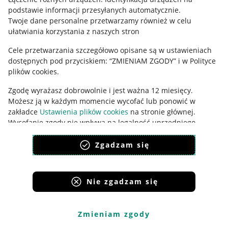
podstawie informacji przesyłanych automatycznie
.
Udostępnianie lokalizacji
Twoje dane personalne przetwarzamy również w celu
ułatwiania korzystania z naszych stron
Informacje dla Aktu o Usługach Cyfrowych
Cele przetwarzania szczegółowo opisane są w ustawieniach
Pobierz aplikację
dostępnych pod przyciskiem: “ZMIENIAM ZGODY” i w Polityce
plików cookies.
Zgodę wyrażasz dobrowolnie i jest ważna 12 miesięcy.
Możesz ją w każdym momencie wycofać lub ponowić w
zakładce
Ustawienia plików cookies
na stronie głównej.
Wycofanie zgody nie wpływa na legalność uprzedniego
przetwarzania.
Zgadzam się
polityka plików cookies
polityka ochrony prywatności
Nie zgadzam się
Korzystanie z serwisu oznacza akceptację
regulaminu
.
Zmieniam zgody