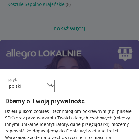
Koszule Sępólno Krajeńskie
(8)
POKAŻ WIĘCEJ
język
Dbamy o Twoją prywatność
Dzięki plikom cookies i technologiom pokrewnym
(np. piksele,
SDK)
oraz przetwarzaniu Twoich danych osobowych
(między
innymi unikalne identyfikatory, dane przeglądarki)
, możemy
zapewnić, że dopasujemy do Ciebie wyświetlane treści.
Wyrażając zgodę na przechowywanie informacji na