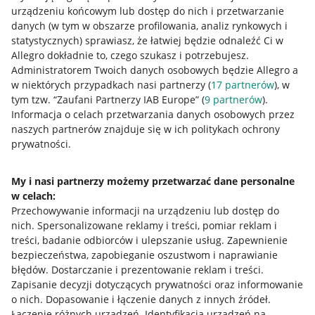
urządzeniu końcowym lub dostęp do nich i przetwarzanie
danych (w tym w obszarze profilowania, analiz rynkowych i
statystycznych) sprawiasz, że łatwiej będzie odnaleźć Ci w
Allegro dokładnie to, czego szukasz i potrzebujesz.
Przydatne informacje
Administratorem Twoich danych osobowych będzie Allegro a
w niektórych przypadkach nasi partnerzy (
17
partnerów
), w
Jak to działa
tym tzw. “Zaufani Partnerzy IAB Europe” (
9
partnerów
).
Informacja o celach przetwarzania danych osobowych przez
Napisz do nas
naszych partnerów znajduje się w ich politykach ochrony
prywatności.
Allegro Gadane dla sprzedających
Allegro Gadane dla kupujących
My i nasi partnerzy możemy przetwarzać dane personalne
w celach:
Mapa miejscowości
Przechowywanie informacji na urządzeniu lub dostęp do
nich
.
Spersonalizowane reklamy i treści, pomiar reklam i
Informacje prawne
treści, badanie odbiorców i ulepszanie usług
.
Zapewnienie
bezpieczeństwa, zapobieganie oszustwom i naprawianie
Regulamin
błędów
.
Dostarczanie i prezentowanie reklam i treści
.
Zapisanie decyzji dotyczących prywatności oraz informowanie
Polityka plików "cookies"
o nich
.
Dopasowanie i łączenie danych z innych źródeł
.
Ustawienia plików "cookies"
Łączenie różnych urządzeń
.
Identyfikacja urządzeń na