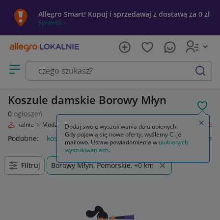
Allegro Smart! Kupuj i sprzedawaj z dostawą za 0 zł
Sprawdź »
Otwórz menu z kategoriami
szukaj
Koszule damskie Borowy Młyn
POL
0
ogłoszeń
Zamkn
egro Lokalnie
Moda
Odzież, Obuwie, Dodatki
Odzież damska
Koszule
Dodaj swoje wyszukiwania do ulubionych.
Gdy pojawią się nowe oferty, wyślemy Ci je
Podobne:
koszule
anda47 koszule poporodowe
koszule mę
mailowo. Ustaw powiadomienia w
ulubionych
wyszukiwaniach
.
Filtruj
Borowy Młyn, Pomorskie, +0 km