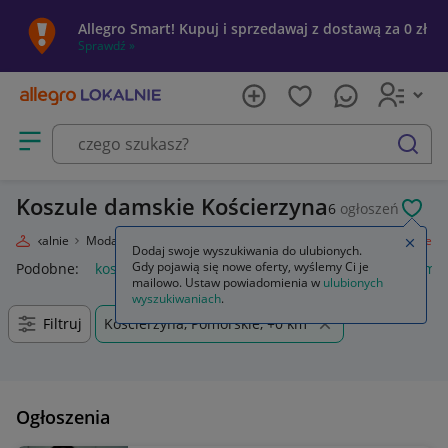
Allegro Smart! Kupuj i sprzedawaj z dostawą za 0 zł
Sprawdź »
Otwórz menu z kategoriami
szukaj
Koszule damskie Kościerzyna
6
ogłoszeń
POL
egro Lokalnie
Moda
Odzież, Obuwie, Dodatki
Odzież damska
Koszule
Zamkn
Dodaj swoje wyszukiwania do ulubionych.
Gdy pojawią się nowe oferty, wyślemy Ci je
Podobne:
koszule
anda47 koszule poporodowe
koszule mę
mailowo. Ustaw powiadomienia w
ulubionych
wyszukiwaniach
.
Filtruj
Kościerzyna, Pomorskie, +0 km
Ogłoszenia