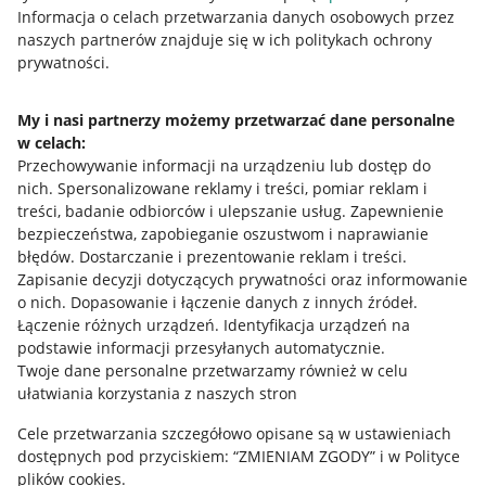
Przydatne informacje
Informacja o celach przetwarzania danych osobowych przez
naszych partnerów znajduje się w ich politykach ochrony
prywatności.
Jak to działa
Napisz do nas
My i nasi partnerzy możemy przetwarzać dane personalne
w celach:
Allegro Gadane dla sprzedających
Przechowywanie informacji na urządzeniu lub dostęp do
Allegro Gadane dla kupujących
nich
.
Spersonalizowane reklamy i treści, pomiar reklam i
treści, badanie odbiorców i ulepszanie usług
.
Zapewnienie
Mapa miejscowości
bezpieczeństwa, zapobieganie oszustwom i naprawianie
błędów
.
Dostarczanie i prezentowanie reklam i treści
.
Informacje prawne
Zapisanie decyzji dotyczących prywatności oraz informowanie
o nich
.
Dopasowanie i łączenie danych z innych źródeł
.
Regulamin
Łączenie różnych urządzeń
.
Identyfikacja urządzeń na
podstawie informacji przesyłanych automatycznie
.
Polityka plików "cookies"
Twoje dane personalne przetwarzamy również w celu
ułatwiania korzystania z naszych stron
Ustawienia plików "cookies"
Cele przetwarzania szczegółowo opisane są w ustawieniach
Udostępnianie lokalizacji
dostępnych pod przyciskiem: “ZMIENIAM ZGODY” i w Polityce
Informacje dla Aktu o Usługach Cyfrowych
plików cookies.