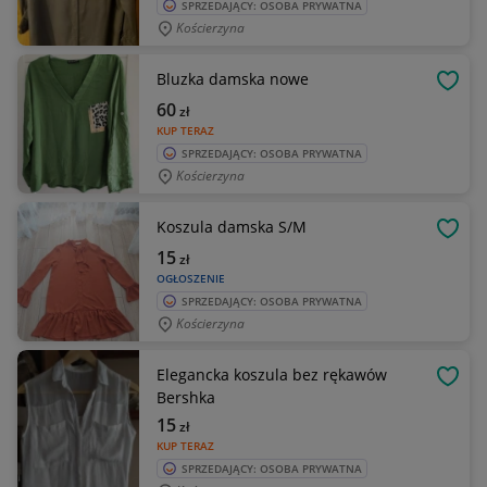
SPRZEDAJĄCY: OSOBA PRYWATNA
Kościerzyna
Bluzka damska nowe
OBSE
60
zł
KUP TERAZ
SPRZEDAJĄCY: OSOBA PRYWATNA
Kościerzyna
Koszula damska S/M
OBSE
15
zł
OGŁOSZENIE
SPRZEDAJĄCY: OSOBA PRYWATNA
Kościerzyna
Elegancka koszula bez rękawów
OBSE
Bershka
15
zł
KUP TERAZ
SPRZEDAJĄCY: OSOBA PRYWATNA