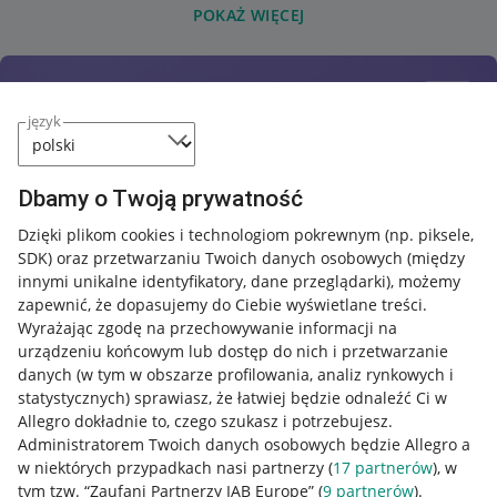
POKAŻ WIĘCEJ
język
Dbamy o Twoją prywatność
Dzięki plikom cookies i technologiom pokrewnym
(np. piksele,
SDK)
oraz przetwarzaniu Twoich danych osobowych
(między
innymi unikalne identyfikatory, dane przeglądarki)
, możemy
zapewnić, że dopasujemy do Ciebie wyświetlane treści.
Wyrażając zgodę na przechowywanie informacji na
urządzeniu końcowym lub dostęp do nich i przetwarzanie
danych (w tym w obszarze profilowania, analiz rynkowych i
statystycznych) sprawiasz, że łatwiej będzie odnaleźć Ci w
Allegro dokładnie to, czego szukasz i potrzebujesz.
Administratorem Twoich danych osobowych będzie Allegro a
w niektórych przypadkach nasi partnerzy (
17
partnerów
), w
tym tzw. “Zaufani Partnerzy IAB Europe” (
9
partnerów
).