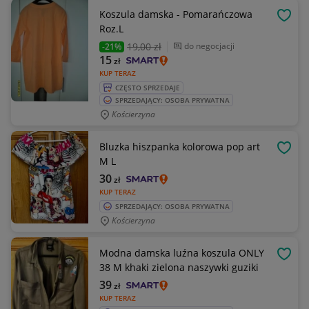
Koszula damska - Pomarańczowa
OBSE
Roz.L
19
,00 zł
do negocjacji
-21%
15
zł
KUP TERAZ
CZĘSTO SPRZEDAJE
SPRZEDAJĄCY: OSOBA PRYWATNA
Kościerzyna
Bluzka hiszpanka kolorowa pop art
OBSE
M L
30
zł
KUP TERAZ
SPRZEDAJĄCY: OSOBA PRYWATNA
Kościerzyna
Modna damska luźna koszula ONLY
OBSE
38 M khaki zielona naszywki guziki
39
zł
KUP TERAZ