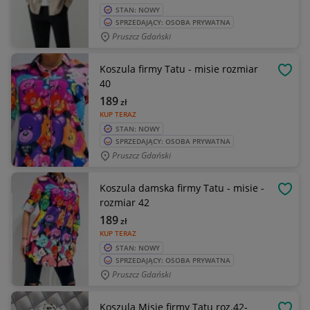
STAN: NOWY
SPRZEDAJĄCY: OSOBA PRYWATNA
Pruszcz Gdański
Koszula firmy Tatu - misie rozmiar
OBSE
40
189
zł
KUP TERAZ
STAN: NOWY
SPRZEDAJĄCY: OSOBA PRYWATNA
Pruszcz Gdański
Koszula damska firmy Tatu - misie -
OBSE
rozmiar 42
189
zł
KUP TERAZ
STAN: NOWY
SPRZEDAJĄCY: OSOBA PRYWATNA
Pruszcz Gdański
Koszula Misie firmy Tatu roz.42-