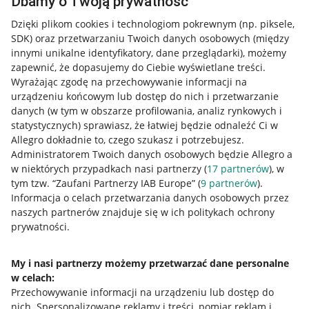
Dbamy o Twoją prywatność
Dzięki plikom cookies i technologiom pokrewnym
(np. piksele,
SDK)
oraz przetwarzaniu Twoich danych osobowych
(między
innymi unikalne identyfikatory, dane przeglądarki)
, możemy
zapewnić, że dopasujemy do Ciebie wyświetlane treści.
Wyrażając zgodę na przechowywanie informacji na
urządzeniu końcowym lub dostęp do nich i przetwarzanie
danych (w tym w obszarze profilowania, analiz rynkowych i
statystycznych) sprawiasz, że łatwiej będzie odnaleźć Ci w
Allegro dokładnie to, czego szukasz i potrzebujesz.
Administratorem Twoich danych osobowych będzie Allegro a
w niektórych przypadkach nasi partnerzy (
17
partnerów
), w
tym tzw. “Zaufani Partnerzy IAB Europe” (
9
partnerów
).
Przydatne informacje
Informacja o celach przetwarzania danych osobowych przez
naszych partnerów znajduje się w ich politykach ochrony
prywatności.
Jak to działa
Napisz do nas
My i nasi partnerzy możemy przetwarzać dane personalne
w celach:
Allegro Gadane dla sprzedających
Przechowywanie informacji na urządzeniu lub dostęp do
Allegro Gadane dla kupujących
nich
.
Spersonalizowane reklamy i treści, pomiar reklam i