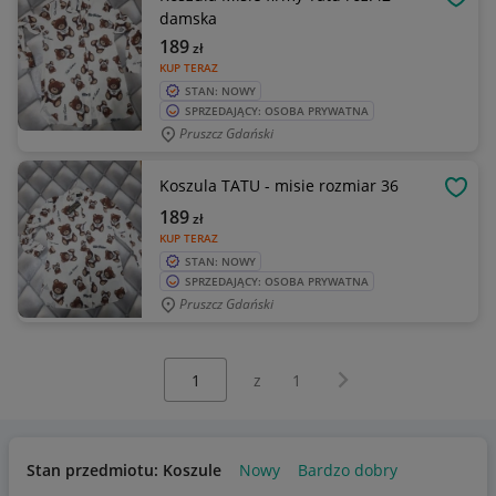
OBSE
damska
189
zł
KUP TERAZ
STAN: NOWY
SPRZEDAJĄCY: OSOBA PRYWATNA
Pruszcz Gdański
Koszula TATU - misie rozmiar 36
OBSE
189
zł
KUP TERAZ
STAN: NOWY
SPRZEDAJĄCY: OSOBA PRYWATNA
Pruszcz Gdański
Wybierz stronę:
Następna strona
z
1
Stan przedmiotu: Koszule
Nowy
Bardzo dobry