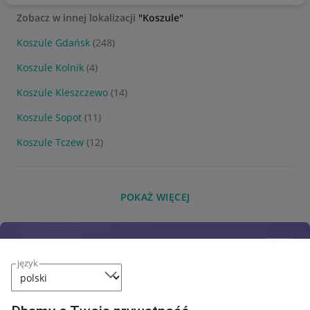
Zobacz w innej lokalizacji
"Koszule"
Koszule Gdańsk
(248)
Koszule Kolnik
(4)
Koszule Kleszczewo
(14)
Koszule Sopot
(11)
Koszule Tczew
(12)
POKAŻ WIĘCEJ
język