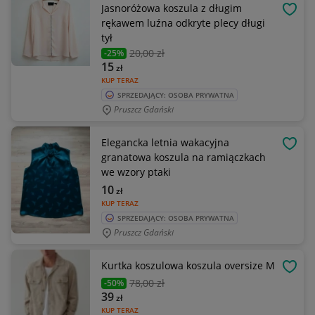
Jasnoróżowa koszula z długim
OBSE
rękawem luźna odkryte plecy długi
tył
20
,00 zł
-25%
15
zł
KUP TERAZ
SPRZEDAJĄCY: OSOBA PRYWATNA
Pruszcz Gdański
Elegancka letnia wakacyjna
OBSE
granatowa koszula na ramiączkach
we wzory ptaki
10
zł
KUP TERAZ
SPRZEDAJĄCY: OSOBA PRYWATNA
Pruszcz Gdański
Kurtka koszulowa koszula oversize M
OBSE
78
,00 zł
-50%
39
zł
KUP TERAZ