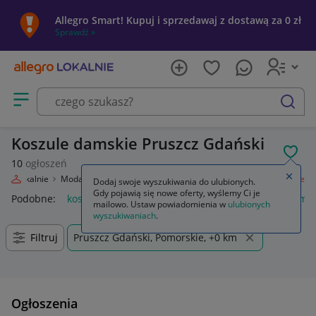
Allegro Smart! Kupuj i sprzedawaj z dostawą za 0 zł
Sprawdź »
Otwórz menu z kategoriami
szukaj
Koszule damskie Pruszcz Gdański
POL
10
ogłoszeń
Zamkn
egro Lokalnie
Moda
Odzież, Obuwie, Dodatki
Odzież damska
Koszule
Dodaj swoje wyszukiwania do ulubionych.
Gdy pojawią się nowe oferty, wyślemy Ci je
Podobne:
koszule
anda47 koszule poporodowe
koszule mę
mailowo. Ustaw powiadomienia w
ulubionych
wyszukiwaniach
.
Filtruj
Pruszcz Gdański, Pomorskie, +0 km
Ogłoszenia