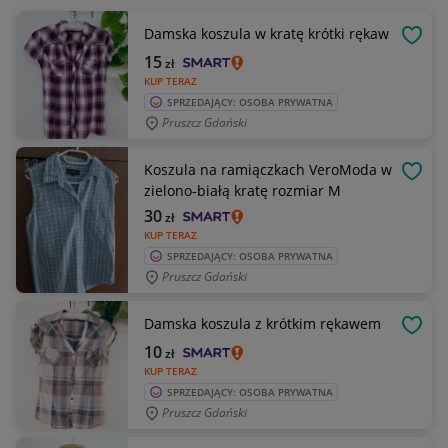
Damska koszula w kratę krótki rękaw
OBSE
15
zł
KUP TERAZ
SPRZEDAJĄCY: OSOBA PRYWATNA
Pruszcz Gdański
Koszula na ramiączkach VeroModa w
OBSE
zielono-białą kratę rozmiar M
30
zł
KUP TERAZ
SPRZEDAJĄCY: OSOBA PRYWATNA
Pruszcz Gdański
Damska koszula z krótkim rękawem
OBSE
10
zł
KUP TERAZ
SPRZEDAJĄCY: OSOBA PRYWATNA
Pruszcz Gdański