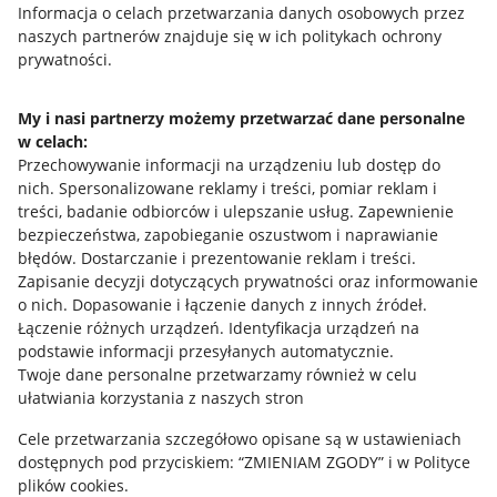
Przydatne informacje
Informacja o celach przetwarzania danych osobowych przez
naszych partnerów znajduje się w ich politykach ochrony
prywatności.
Jak to działa
Napisz do nas
My i nasi partnerzy możemy przetwarzać dane personalne
w celach:
Allegro Gadane dla sprzedających
Przechowywanie informacji na urządzeniu lub dostęp do
Allegro Gadane dla kupujących
nich
.
Spersonalizowane reklamy i treści, pomiar reklam i
treści, badanie odbiorców i ulepszanie usług
.
Zapewnienie
Mapa miejscowości
bezpieczeństwa, zapobieganie oszustwom i naprawianie
błędów
.
Dostarczanie i prezentowanie reklam i treści
.
Informacje prawne
Zapisanie decyzji dotyczących prywatności oraz informowanie
o nich
.
Dopasowanie i łączenie danych z innych źródeł
.
Regulamin
Łączenie różnych urządzeń
.
Identyfikacja urządzeń na
podstawie informacji przesyłanych automatycznie
.
Polityka plików "cookies"
Twoje dane personalne przetwarzamy również w celu
ułatwiania korzystania z naszych stron
Ustawienia plików "cookies"
Cele przetwarzania szczegółowo opisane są w ustawieniach
Udostępnianie lokalizacji
dostępnych pod przyciskiem: “ZMIENIAM ZGODY” i w Polityce
Informacje dla Aktu o Usługach Cyfrowych
plików cookies.