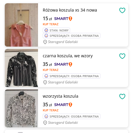
Różowa koszula xs 34 nowa
OBSE
15
zł
KUP TERAZ
STAN: NOWY
SPRZEDAJĄCY: OSOBA PRYWATNA
Starogard Gdański
czarna koszula, we wzory
OBSE
35
zł
KUP TERAZ
SPRZEDAJĄCY: OSOBA PRYWATNA
Starogard Gdański
wzorzysta koszula
OBSE
35
zł
KUP TERAZ
SPRZEDAJĄCY: OSOBA PRYWATNA
Starogard Gdański