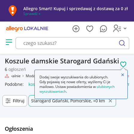
Allegro Smart! Kupuj i sprzedawaj z dostawą za 0 zł
Sprawdź »
Otwórz menu z kategoriami
szukaj
Koszule damskie Starogard Gdański
POL
6
ogłoszeń
Zamkn
egro Lokalnie
Moda
Odzież, Obuwie, Dodatki
Odzież damska
Koszule
Dodaj swoje wyszukiwania do ulubionych.
Gdy pojawią się nowe oferty, wyślemy Ci je
Podobne:
koszule
anda47 koszule poporodowe
koszule mę
mailowo. Ustaw powiadomienia w
ulubionych
wyszukiwaniach
.
Filtruj
Starogard Gdański, Pomorskie, +0 km
Ogłoszenia