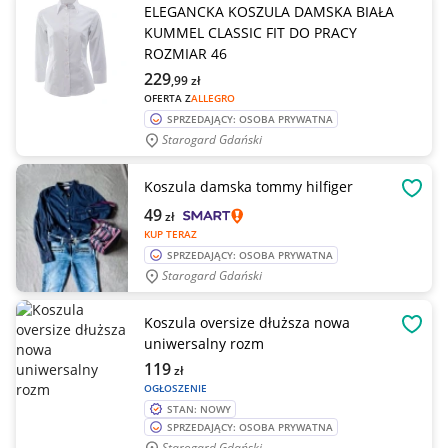
ELEGANCKA KOSZULA DAMSKA BIAŁA
KUMMEL CLASSIC FIT DO PRACY
ROZMIAR 46
229
,99
zł
OFERTA Z
ALLEGRO
SPRZEDAJĄCY: OSOBA PRYWATNA
Starogard Gdański
Koszula damska tommy hilfiger
OBSE
49
zł
KUP TERAZ
SPRZEDAJĄCY: OSOBA PRYWATNA
Starogard Gdański
Koszula oversize dłuższa nowa
OBSE
uniwersalny rozm
119
zł
OGŁOSZENIE
STAN: NOWY
SPRZEDAJĄCY: OSOBA PRYWATNA
Starogard Gdański