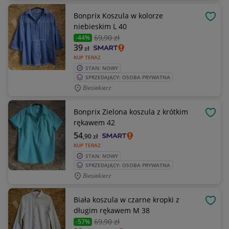
Bonprix Koszula w kolorze
OBSE
niebieskim L 40
69
,90 zł
-44%
39
zł
KUP TERAZ
STAN: NOWY
SPRZEDAJĄCY: OSOBA PRYWATNA
Biesiekierz
Bonprix Zielona koszula z krótkim
OBSE
rękawem 42
54
,90
zł
KUP TERAZ
STAN: NOWY
SPRZEDAJĄCY: OSOBA PRYWATNA
Biesiekierz
Biała koszula w czarne kropki z
OBSE
długim rękawem M 38
69
,90 zł
-57%