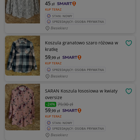
45
zł
KUP TERAZ
STAN: NOWY
SPRZEDAJĄCY: OSOBA PRYWATNA
Biesiekierz
Koszula granatowo szaro różowa w
OBSE
kratkę
59
,99
zł
KUP TERAZ
SPRZEDAJĄCY: OSOBA PRYWATNA
Biesiekierz
SARAN Koszula łososiowa w kwiaty
OBSE
oversize
79
,90 zł
-24%
59
,99
zł
KUP TERAZ
STAN: NOWY
SPRZEDAJĄCY: OSOBA PRYWATNA
Biesiekierz