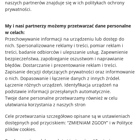
naszych partnerów znajduje się w ich politykach ochrony
prywatności.
Jak to działa
Napisz do nas
My i nasi partnerzy możemy przetwarzać dane personalne
w celach:
Allegro Gadane dla sprzedających
Przechowywanie informacji na urządzeniu lub dostęp do
Allegro Gadane dla kupujących
nich
.
Spersonalizowane reklamy i treści, pomiar reklam i
treści, badanie odbiorców i ulepszanie usług
.
Zapewnienie
Mapa miejscowości
bezpieczeństwa, zapobieganie oszustwom i naprawianie
błędów
.
Dostarczanie i prezentowanie reklam i treści
.
Informacje prawne
Zapisanie decyzji dotyczących prywatności oraz informowanie
o nich
.
Dopasowanie i łączenie danych z innych źródeł
.
Regulamin
Łączenie różnych urządzeń
.
Identyfikacja urządzeń na
podstawie informacji przesyłanych automatycznie
.
Polityka plików "cookies"
Twoje dane personalne przetwarzamy również w celu
ułatwiania korzystania z naszych stron
Ustawienia plików "cookies"
Cele przetwarzania szczegółowo opisane są w ustawieniach
Udostępnianie lokalizacji
dostępnych pod przyciskiem: “ZMIENIAM ZGODY” i w Polityce
Informacje dla Aktu o Usługach Cyfrowych
plików cookies.