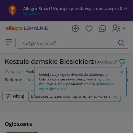
Allegro Smart! Kupuj i sprzedawaj z dostawą za 0 zł
Sprawdź »
Otwórz menu z kategoriami
szukaj
Koszule damskie Biesiekierz
10
ogłoszeń
POL
egro Lokalnie
Moda
Odzież, Obuwie, Dodatki
Odzież damska
Koszule
Zamkn
Dodaj swoje wyszukiwania do ulubionych.
Gdy pojawią się nowe oferty, wyślemy Ci je
Podobne:
koszule
anda47 koszule poporodowe
koszule mę
mailowo. Ustaw powiadomienia w
ulubionych
wyszukiwaniach
.
Filtruj
Biesiekierz, Zachodniopomorskie, +0 km
Ogłoszenia