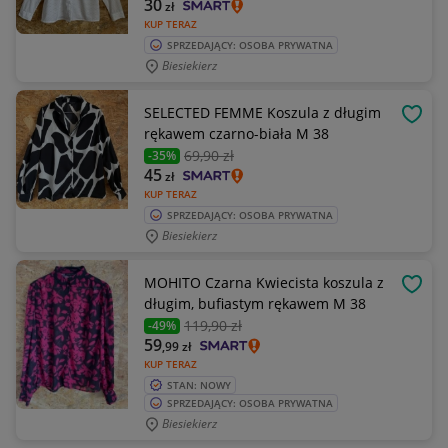
30
zł
KUP TERAZ
SPRZEDAJĄCY: OSOBA PRYWATNA
Biesiekierz
SELECTED FEMME Koszula z długim
OBSE
rękawem czarno-biała M 38
69
,90 zł
-35%
45
zł
KUP TERAZ
SPRZEDAJĄCY: OSOBA PRYWATNA
Biesiekierz
MOHITO Czarna Kwiecista koszula z
OBSE
długim, bufiastym rękawem M 38
119
,90 zł
-49%
59
,99
zł
KUP TERAZ
STAN: NOWY
SPRZEDAJĄCY: OSOBA PRYWATNA
Biesiekierz