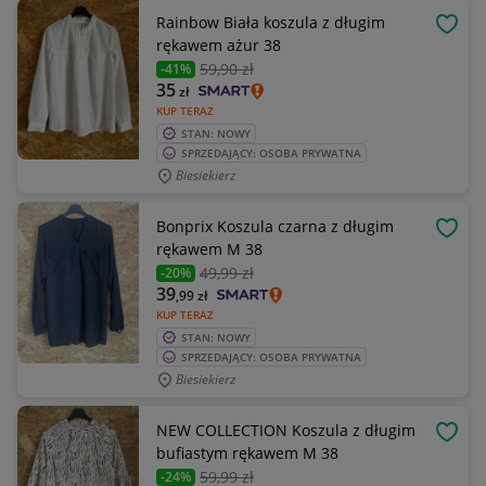
Rainbow Biała koszula z długim
OBSE
rękawem ażur 38
59
,90 zł
-41%
35
zł
KUP TERAZ
STAN: NOWY
SPRZEDAJĄCY: OSOBA PRYWATNA
Biesiekierz
Bonprix Koszula czarna z długim
OBSE
rękawem M 38
49
,99 zł
-20%
39
,99
zł
KUP TERAZ
STAN: NOWY
SPRZEDAJĄCY: OSOBA PRYWATNA
Biesiekierz
NEW COLLECTION Koszula z długim
OBSE
bufiastym rękawem M 38
59
,99 zł
-24%