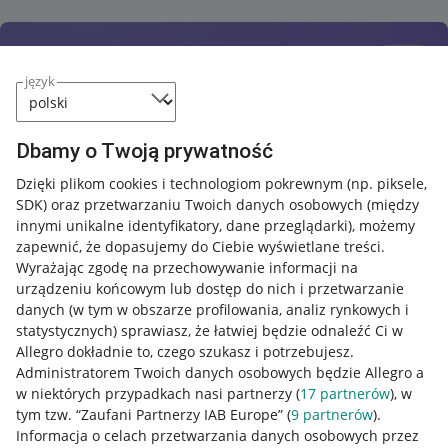
język
Dbamy o Twoją prywatność
Dzięki plikom cookies i technologiom pokrewnym
(np. piksele,
SDK)
oraz przetwarzaniu Twoich danych osobowych
(między
innymi unikalne identyfikatory, dane przeglądarki)
, możemy
zapewnić, że dopasujemy do Ciebie wyświetlane treści.
Wyrażając zgodę na przechowywanie informacji na
urządzeniu końcowym lub dostęp do nich i przetwarzanie
danych (w tym w obszarze profilowania, analiz rynkowych i
statystycznych) sprawiasz, że łatwiej będzie odnaleźć Ci w
Allegro dokładnie to, czego szukasz i potrzebujesz.
Administratorem Twoich danych osobowych będzie Allegro a
w niektórych przypadkach nasi partnerzy (
17
partnerów
), w
tym tzw. “Zaufani Partnerzy IAB Europe” (
9
partnerów
).
Przydatne informacje
Informacja o celach przetwarzania danych osobowych przez