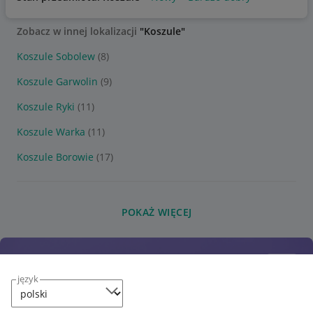
Zobacz w innej lokalizacji
"Koszule"
Koszule Sobolew
(8)
Koszule Garwolin
(9)
Koszule Ryki
(11)
Koszule Warka
(11)
Koszule Borowie
(17)
POKAŻ WIĘCEJ
język