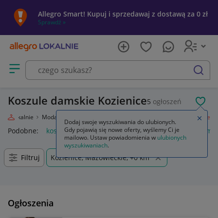
Allegro Smart! Kupuj i sprzedawaj z dostawą za 0 zł
Sprawdź »
Otwórz menu z kategoriami
szukaj
Koszule damskie Kozienice
5
ogłoszeń
POL
egro Lokalnie
Moda
Odzież, Obuwie, Dodatki
Odzież damska
Koszule
Zamkn
Dodaj swoje wyszukiwania do ulubionych.
Gdy pojawią się nowe oferty, wyślemy Ci je
Podobne:
koszule
anda47 koszule poporodowe
koszule mę
mailowo. Ustaw powiadomienia w
ulubionych
wyszukiwaniach
.
Filtruj
Kozienice, Mazowieckie, +0 km
Ogłoszenia