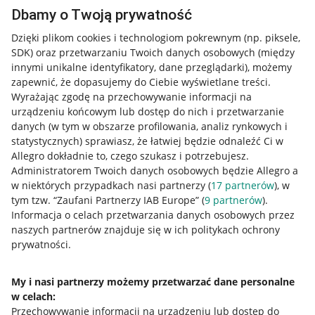
Dbamy o Twoją prywatność
Dzięki plikom cookies i technologiom pokrewnym
(np. piksele,
SDK)
oraz przetwarzaniu Twoich danych osobowych
(między
innymi unikalne identyfikatory, dane przeglądarki)
, możemy
zapewnić, że dopasujemy do Ciebie wyświetlane treści.
Wyrażając zgodę na przechowywanie informacji na
urządzeniu końcowym lub dostęp do nich i przetwarzanie
danych (w tym w obszarze profilowania, analiz rynkowych i
statystycznych) sprawiasz, że łatwiej będzie odnaleźć Ci w
Allegro dokładnie to, czego szukasz i potrzebujesz.
Administratorem Twoich danych osobowych będzie Allegro a
w niektórych przypadkach nasi partnerzy (
17
partnerów
), w
tym tzw. “Zaufani Partnerzy IAB Europe” (
9
partnerów
).
Przydatne informacje
Informacja o celach przetwarzania danych osobowych przez
naszych partnerów znajduje się w ich politykach ochrony
prywatności.
Jak to działa
Napisz do nas
My i nasi partnerzy możemy przetwarzać dane personalne
w celach:
Allegro Gadane dla sprzedających
Przechowywanie informacji na urządzeniu lub dostęp do