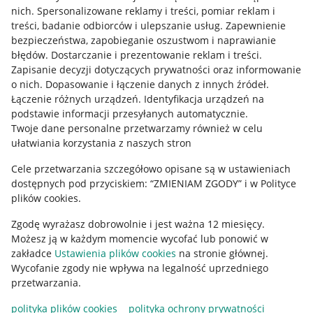
Allegro Gadane dla kupujących
nich
.
Spersonalizowane reklamy i treści, pomiar reklam i
treści, badanie odbiorców i ulepszanie usług
.
Zapewnienie
Mapa miejscowości
bezpieczeństwa, zapobieganie oszustwom i naprawianie
błędów
.
Dostarczanie i prezentowanie reklam i treści
.
Informacje prawne
Zapisanie decyzji dotyczących prywatności oraz informowanie
o nich
.
Dopasowanie i łączenie danych z innych źródeł
.
Regulamin
Łączenie różnych urządzeń
.
Identyfikacja urządzeń na
podstawie informacji przesyłanych automatycznie
.
Polityka plików "cookies"
Twoje dane personalne przetwarzamy również w celu
ułatwiania korzystania z naszych stron
Ustawienia plików "cookies"
Cele przetwarzania szczegółowo opisane są w ustawieniach
Udostępnianie lokalizacji
dostępnych pod przyciskiem: “ZMIENIAM ZGODY” i w Polityce
Informacje dla Aktu o Usługach Cyfrowych
plików cookies.
Zgodę wyrażasz dobrowolnie i jest ważna 12 miesięcy.
Pobierz aplikację
Możesz ją w każdym momencie wycofać lub ponowić w
zakładce
Ustawienia plików cookies
na stronie głównej.
Wycofanie zgody nie wpływa na legalność uprzedniego
przetwarzania.
polityka plików cookies
polityka ochrony prywatności