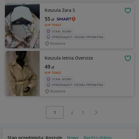
Koszula Zara S
OBSE
55
zł
KUP TERAZ
STAN: NOWY
SPRZEDAJĄCY: OSOBA PRYWATNA
Kozienice
Koszula letnia Oversize
OBSE
49
zł
KUP TERAZ
STAN: NOWY
SPRZEDAJĄCY: OSOBA PRYWATNA
Kozienice
Wybierz stronę:
Następna strona
z
1
Stan przedmiotu: Koszule
Nowy
Bardzo dobry