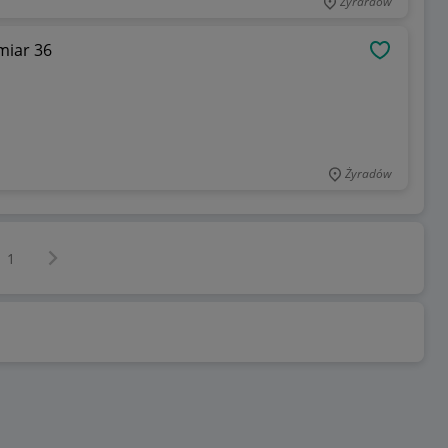
Żyrardów
miar 36
OBSERWU
Żyradów
Następna strona
z
1