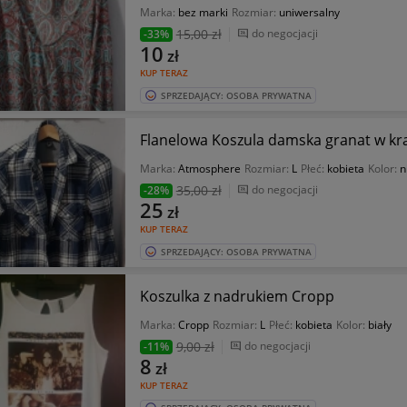
Marka:
bez marki
Rozmiar:
uniwersalny
15
,00 zł
do negocjacji
-33%
10
zł
KUP TERAZ
SPRZEDAJĄCY: OSOBA PRYWATNA
Flanelowa Koszula damska granat w k
Marka:
Atmosphere
Rozmiar:
L
Płeć:
kobieta
Kolor:
n
35
,00 zł
do negocjacji
-28%
25
zł
KUP TERAZ
SPRZEDAJĄCY: OSOBA PRYWATNA
Koszulka z nadrukiem Cropp
Marka:
Cropp
Rozmiar:
L
Płeć:
kobieta
Kolor:
biały
9
,00 zł
do negocjacji
-11%
8
zł
KUP TERAZ