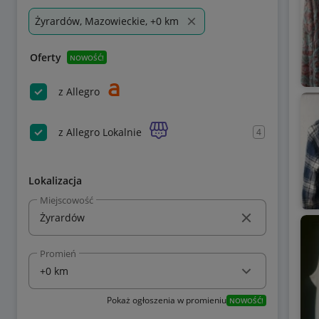
Żyrardów, Mazowieckie, +0 km
Oferty
NOWOŚĆ!
z Allegro
z Allegro Lokalnie
4
Lokalizacja
Miejscowość
Promień
Pokaż ogłoszenia w promieniu
NOWOŚĆ!