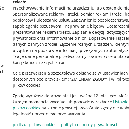
celach:
że
Przechowywanie informacji na urządzeniu lub dostęp do ni
Spersonalizowane reklamy i treści, pomiar reklam i treści, b
odbiorców i ulepszanie usług
.
Zapewnienie bezpieczeństwa,
zapobieganie oszustwom i naprawianie błędów
.
Dostarczani
prezentowanie reklam i treści
.
Zapisanie decyzji dotyczącyc
prywatności oraz informowanie o nich
.
Dopasowanie i łącze
danych z innych źródeł
.
Łączenie różnych urządzeń
.
Identyf
urządzeń na podstawie informacji przesyłanych automatycz
rawne
Pobierz aplikację
Twoje dane personalne przetwarzamy również w celu ułatw
korzystania z naszych stron
zw.
ach
Cele przetwarzania szczegółowo opisane są w ustawieniach
 "cookies"
dostępnych pod przyciskiem: “ZMIENIAM ZGODY” i w Polityc
plików cookies.
ów "cookies"
Zgodę wyrażasz dobrowolnie i jest ważna 12 miesięcy. Może
okalizacji
każdym momencie wycofać lub ponowić w zakładce
Ustawie
 Aktu o Usługach Cyfrowych
plików cookies
na stronie głównej. Wycofanie zgody nie wpł
legalność uprzedniego przetwarzania.
polityka plików cookies
polityka ochrony prywatności