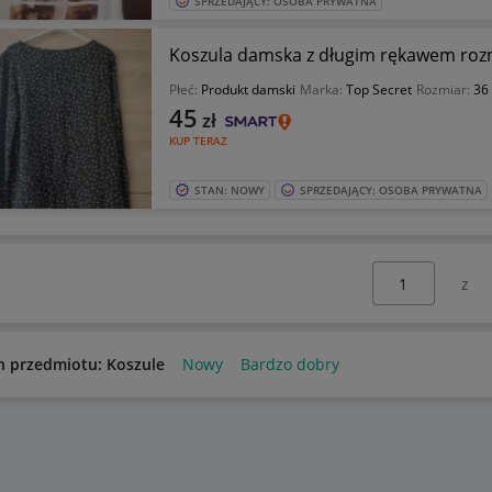
SPRZEDAJĄCY: OSOBA PRYWATNA
Koszula damska z długim rękawem roz
Płeć:
Produkt damski
Marka:
Top Secret
Rozmiar:
36
45
zł
KUP TERAZ
STAN: NOWY
SPRZEDAJĄCY: OSOBA PRYWATNA
Wybierz stronę:
n przedmiotu: Koszule
Nowy
Bardzo dobry