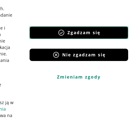
ch
.
adanie
e i
Zgadzam się
h
nie
ikacja
nie
.
Nie zgadzam się
iania
Zmieniam zgody
e
sz ją w
nia
ywa na