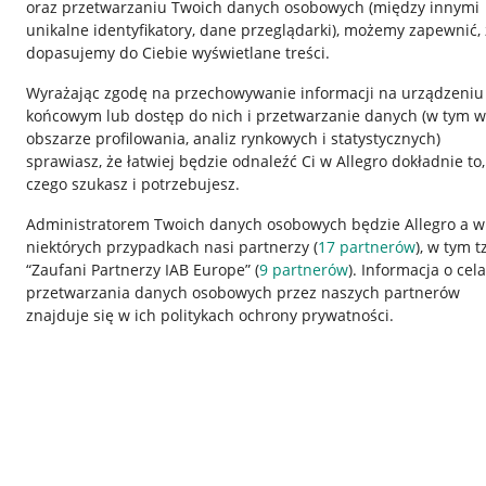
oraz przetwarzaniu Twoich danych osobowych
(między innymi
unikalne identyfikatory, dane przeglądarki)
, możemy zapewnić, 
dopasujemy do Ciebie wyświetlane treści.
Wyrażając zgodę na przechowywanie informacji na urządzeniu
końcowym lub dostęp do nich i przetwarzanie danych (w tym w
obszarze profilowania, analiz rynkowych i statystycznych)
sprawiasz, że łatwiej będzie odnaleźć Ci w Allegro dokładnie to,
czego szukasz i potrzebujesz.
Przydatne informacje
Informacje p
Administratorem Twoich danych osobowych będzie Allegro a w
niektórych przypadkach nasi partnerzy (
17
partnerów
), w tym t
Jak to działa
Regulamin
“Zaufani Partnerzy IAB Europe” (
9
partnerów
). Informacja o cel
Napisz do nas
Polityka plików
przetwarzania danych osobowych przez naszych partnerów
znajduje się w ich politykach ochrony prywatności.
Allegro Gadane dla sprzedających
Ustawienia plik
Allegro Gadane dla kupujących
Udostępnianie l
Mapa miejscowości
Informacje dla