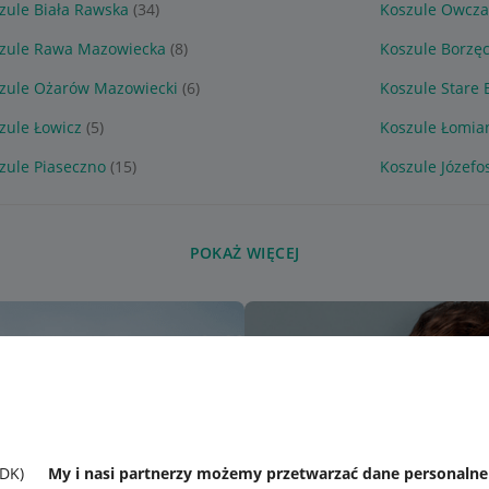
zule Biała Rawska
(34)
Koszule Owcza
zule Rawa Mazowiecka
(8)
Koszule Borzę
zule Ożarów Mazowiecki
(6)
Koszule Stare 
zule Łowicz
(5)
Koszule Łomia
zule Piaseczno
(15)
Koszule Józefo
POKAŻ WIĘCEJ
SDK)
My i nasi partnerzy możemy przetwarzać dane personaln