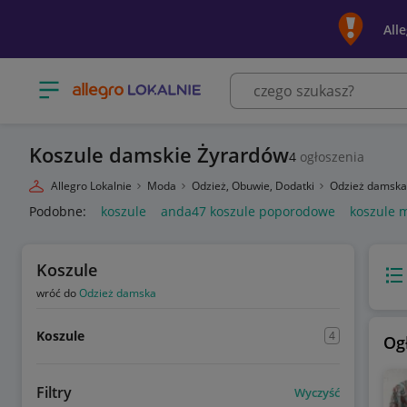
All
Otwórz menu z kategoriami
Koszule damskie Żyrardów
4
ogłoszenia
Allegro Lokalnie
Moda
Odzież, Obuwie, Dodatki
Odzież damsk
Podobne:
koszule
anda47 koszule poporodowe
koszule 
Koszule
Wido
wróć do
Odzież damska
Koszule
4
Og
Filtry
Wyczyść