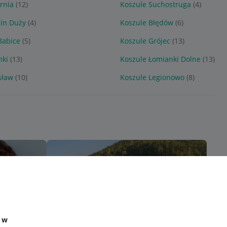
rnia
(12)
Koszule Suchostruga
(4)
cin Duży
(4)
Koszule Błędów
(6)
Babice
(5)
Koszule Grójec
(13)
nki
(13)
Koszule Łomianki Dolne
(13)
sław
(10)
Koszule Legionowo
(8)
e w