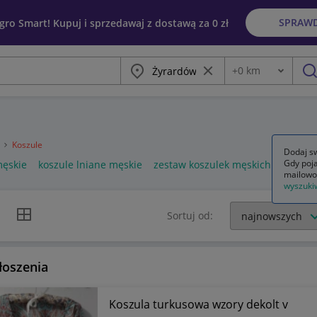
SPRAW
egro Smart! Kupuj i sprzedawaj z dostawą za 0 zł
Miasto
Wyczyść frazę
+
0
km
Odległość
szu
a
Koszule
Dodaj sw
Gdy poja
męskie
koszule lniane męskie
zestaw koszulek męskich
mailowo
wyszuki
k listy
Widok siatki
Sortuj od:
łoszenia
Koszula turkusowa wzory dekolt v