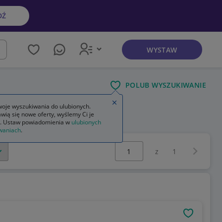
DŹ
WYSTAW
kaj
POLUB WYSZUKIWANIE
Zamknij wskazówkę
oje wyszukiwania do ulubionych.
wią się nowe oferty, wyślemy Ci je
. Ustaw powiadomienia w
ulubionych
waniach
.
Wybierz stronę:
Następna 
z
1
OBSERWU