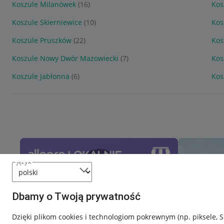
Koszule Milanówek
(16)
Kos
Koszule Skierniewice
(10)
Kos
Koszule Pruszków
(22)
Kos
Koszule Nowy Dwór Mazowiecki
(7)
Kos
Koszule Jabłonna
(6)
Kos
język
Dbamy o Twoją prywatność
Dzięki plikom cookies i technologiom pokrewnym
(np. piksele, 