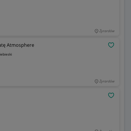
Żyrardów
ratę Atmosphere
OBSERWU
iebieski
Żyrardów
OBSERWU