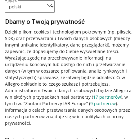
język
Dbamy o Twoją prywatność
Dzięki plikom cookies i technologiom pokrewnym
(np. piksele,
SDK)
oraz przetwarzaniu Twoich danych osobowych
(między
innymi unikalne identyfikatory, dane przeglądarki)
, możemy
zapewnić, że dopasujemy do Ciebie wyświetlane treści.
Wyrażając zgodę na przechowywanie informacji na
urządzeniu końcowym lub dostęp do nich i przetwarzanie
danych (w tym w obszarze profilowania, analiz rynkowych i
statystycznych) sprawiasz, że łatwiej będzie odnaleźć Ci w
Allegro dokładnie to, czego szukasz i potrzebujesz.
Administratorem Twoich danych osobowych będzie Allegro a
w niektórych przypadkach nasi partnerzy (
17
partnerów
), w
tym tzw. “Zaufani Partnerzy IAB Europe” (
9
partnerów
).
Przydatne informacje
Informacja o celach przetwarzania danych osobowych przez
naszych partnerów znajduje się w ich politykach ochrony
prywatności.
Jak to działa
Napisz do nas