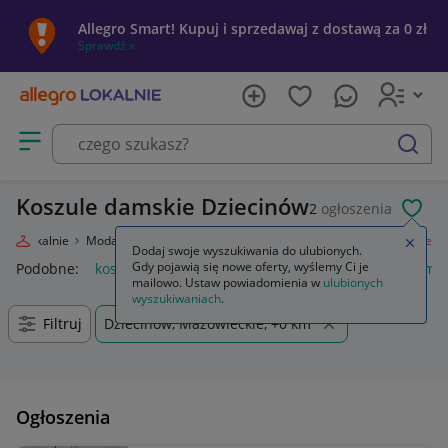
Allegro Smart! Kupuj i sprzedawaj z dostawą za 0 zł
Sprawdź »
Otwórz menu z kategoriami
szukaj
Koszule damskie Dziecinów
2
ogłoszenia
POL
egro Lokalnie
Moda
Odzież, Obuwie, Dodatki
Odzież damska
Koszule
Zamkn
Dodaj swoje wyszukiwania do ulubionych.
Gdy pojawią się nowe oferty, wyślemy Ci je
Podobne:
koszule
anda47 koszule poporodowe
koszule mę
mailowo. Ustaw powiadomienia w
ulubionych
wyszukiwaniach
.
Filtruj
Dziecinów, Mazowieckie, +0 km
Ogłoszenia