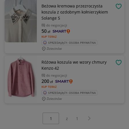
Beżowa kremowa przezroczysta
OBSE
koszula z ozdobnym kołnierzykiem
Solange S
do negocjacji
50
zł
KUP TERAZ
SPRZEDAJĄCY: OSOBA PRYWATNA
Dziecinów
Różowa koszula we wzory chmury
OBSE
Kenzo 42
do negocjacji
200
zł
KUP TERAZ
SPRZEDAJĄCY: OSOBA PRYWATNA
Dziecinów
Wybierz stronę:
Następna strona
z
1