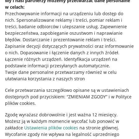
My i nasi partnerzy możemy przetwarzać dane personalne
w celach:
Allegro Gadane dla sprzedających
Przechowywanie informacji na urządzeniu lub dostęp do
Allegro Gadane dla kupujących
nich
.
Spersonalizowane reklamy i treści, pomiar reklam i
treści, badanie odbiorców i ulepszanie usług
.
Zapewnienie
Mapa miejscowości
bezpieczeństwa, zapobieganie oszustwom i naprawianie
błędów
.
Dostarczanie i prezentowanie reklam i treści
.
Informacje prawne
Zapisanie decyzji dotyczących prywatności oraz informowanie
o nich
.
Dopasowanie i łączenie danych z innych źródeł
.
Regulamin
Łączenie różnych urządzeń
.
Identyfikacja urządzeń na
podstawie informacji przesyłanych automatycznie
.
Polityka plików "cookies"
Twoje dane personalne przetwarzamy również w celu
ułatwiania korzystania z naszych stron
Ustawienia plików "cookies"
Cele przetwarzania szczegółowo opisane są w ustawieniach
Udostępnianie lokalizacji
dostępnych pod przyciskiem: “ZMIENIAM ZGODY” i w Polityce
Informacje dla Aktu o Usługach Cyfrowych
plików cookies.
Zgodę wyrażasz dobrowolnie i jest ważna 12 miesięcy.
Pobierz aplikację
Możesz ją w każdym momencie wycofać lub ponowić w
zakładce
Ustawienia plików cookies
na stronie głównej.
Wycofanie zgody nie wpływa na legalność uprzedniego