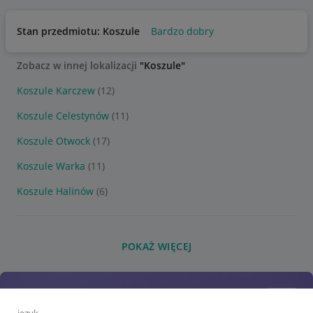
Stan przedmiotu: Koszule
Bardzo dobry
Zobacz w innej lokalizacji
"Koszule"
Koszule Karczew
(12)
Koszule Celestynów
(11)
Koszule Otwock
(17)
Koszule Warka
(11)
Koszule Halinów
(6)
POKAŻ WIĘCEJ