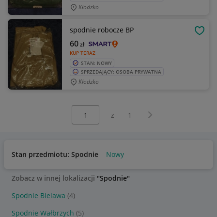
Kłodzko
spodnie robocze BP
OBSE
60
zł
KUP TERAZ
STAN: NOWY
SPRZEDAJĄCY: OSOBA PRYWATNA
Kłodzko
Wybierz stronę:
Następna strona
z
1
Stan przedmiotu: Spodnie
Nowy
Zobacz w innej lokalizacji
"Spodnie"
Spodnie Bielawa
(4)
Spodnie Wałbrzych
(5)