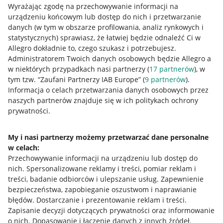
Wyrażając zgodę na przechowywanie informacji na
urządzeniu końcowym lub dostęp do nich i przetwarzanie
danych (w tym w obszarze profilowania, analiz rynkowych i
statystycznych) sprawiasz, że łatwiej będzie odnaleźć Ci w
Allegro dokładnie to, czego szukasz i potrzebujesz.
Administratorem Twoich danych osobowych będzie Allegro a
w niektórych przypadkach nasi partnerzy (
17
partnerów
), w
tym tzw. “Zaufani Partnerzy IAB Europe” (
9
partnerów
).
Przydatne informacje
Informacja o celach przetwarzania danych osobowych przez
naszych partnerów znajduje się w ich politykach ochrony
prywatności.
Jak to działa
Napisz do nas
My i nasi partnerzy możemy przetwarzać dane personalne
w celach:
Allegro Gadane dla sprzedających
Przechowywanie informacji na urządzeniu lub dostęp do
Allegro Gadane dla kupujących
nich
.
Spersonalizowane reklamy i treści, pomiar reklam i
treści, badanie odbiorców i ulepszanie usług
.
Zapewnienie
Mapa miejscowości
bezpieczeństwa, zapobieganie oszustwom i naprawianie
błędów
.
Dostarczanie i prezentowanie reklam i treści
.
Informacje prawne
Zapisanie decyzji dotyczących prywatności oraz informowanie
o nich
.
Dopasowanie i łączenie danych z innych źródeł
.