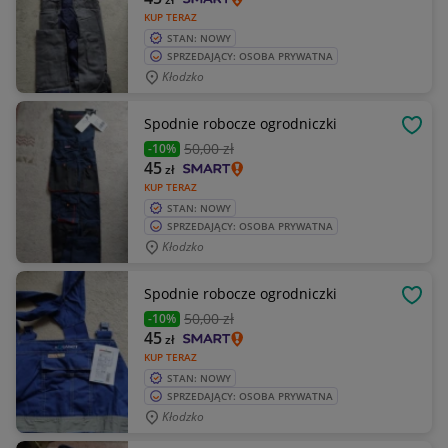
KUP TERAZ
STAN: NOWY
SPRZEDAJĄCY: OSOBA PRYWATNA
Kłodzko
Spodnie robocze ogrodniczki
OBSE
50
,00 zł
-10%
45
zł
KUP TERAZ
STAN: NOWY
SPRZEDAJĄCY: OSOBA PRYWATNA
Kłodzko
Spodnie robocze ogrodniczki
OBSE
50
,00 zł
-10%
45
zł
KUP TERAZ
STAN: NOWY
SPRZEDAJĄCY: OSOBA PRYWATNA
Kłodzko