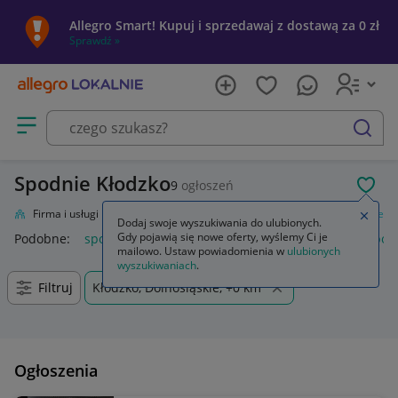
Allegro Smart! Kupuj i sprzedawaj z dostawą za 0 zł
Sprawdź »
Otwórz menu z kategoriami
szukaj
Spodnie Kłodzko
9
ogłoszeń
POL
lnie
Firma i usługi
Przemysł
Odzież robocza i BHP
Odzież
Spodnie
Zamkn
Dodaj swoje wyszukiwania do ulubionych.
Gdy pojawią się nowe oferty, wyślemy Ci je
Podobne:
spodnie
spodnie robocze
spodnie męskie
spod
mailowo. Ustaw powiadomienia w
ulubionych
wyszukiwaniach
.
Filtruj
Kłodzko, Dolnośląskie, +0 km
Ogłoszenia