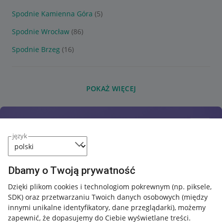
Spodnie Kamienna Góra
(5)
Spodnie Wrocław
(86)
Spodnie Brzeg
(16)
POKAŻ WIĘCEJ
język
Dbamy o Twoją prywatność
Dzięki plikom cookies i technologiom pokrewnym
(np. piksele,
SDK)
oraz przetwarzaniu Twoich danych osobowych
(między
innymi unikalne identyfikatory, dane przeglądarki)
, możemy
zapewnić, że dopasujemy do Ciebie wyświetlane treści.