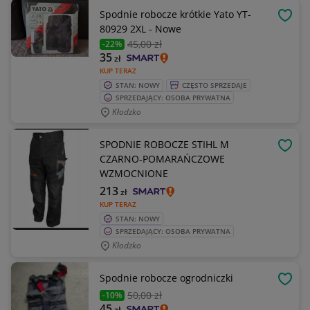
Spodnie robocze krótkie Yato YT-
OBSE
80929 2XL - Nowe
45
,00 zł
-22%
35
zł
KUP TERAZ
STAN: NOWY
CZĘSTO SPRZEDAJE
SPRZEDAJĄCY: OSOBA PRYWATNA
Kłodzko
SPODNIE ROBOCZE STIHL M
OBSE
CZARNO-POMARAŃCZOWE
WZMOCNIONE
213
zł
KUP TERAZ
STAN: NOWY
SPRZEDAJĄCY: OSOBA PRYWATNA
Kłodzko
Spodnie robocze ogrodniczki
OBSE
50
,00 zł
-10%
45
zł