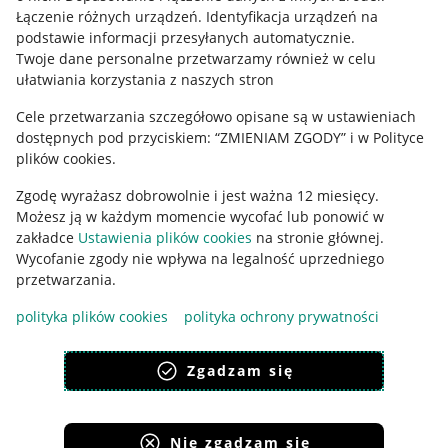
Regulamin
Łączenie różnych urządzeń
.
Identyfikacja urządzeń na
podstawie informacji przesyłanych automatycznie
.
Polityka plików "cookies"
Twoje dane personalne przetwarzamy również w celu
ułatwiania korzystania z naszych stron
Ustawienia plików "cookies"
Cele przetwarzania szczegółowo opisane są w ustawieniach
Udostępnianie lokalizacji
dostępnych pod przyciskiem: “ZMIENIAM ZGODY” i w Polityce
Informacje dla Aktu o Usługach Cyfrowych
plików cookies.
Zgodę wyrażasz dobrowolnie i jest ważna 12 miesięcy.
Pobierz aplikację
Możesz ją w każdym momencie wycofać lub ponowić w
zakładce
Ustawienia plików cookies
na stronie głównej.
Wycofanie zgody nie wpływa na legalność uprzedniego
przetwarzania.
polityka plików cookies
polityka ochrony prywatności
Zgadzam się
Nie zgadzam się