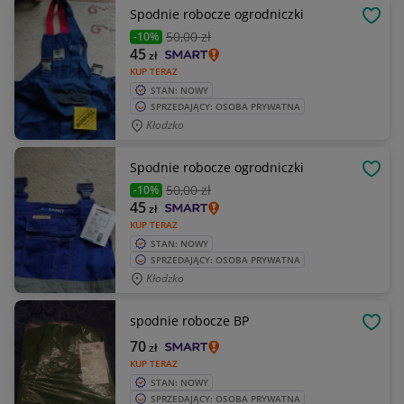
Spodnie robocze ogrodniczki
OBSE
50
,00 zł
-10%
45
zł
KUP TERAZ
STAN: NOWY
SPRZEDAJĄCY: OSOBA PRYWATNA
Kłodzko
Spodnie robocze ogrodniczki
OBSE
50
,00 zł
-10%
45
zł
KUP TERAZ
STAN: NOWY
SPRZEDAJĄCY: OSOBA PRYWATNA
Kłodzko
spodnie robocze BP
OBSE
70
zł
KUP TERAZ
STAN: NOWY
SPRZEDAJĄCY: OSOBA PRYWATNA