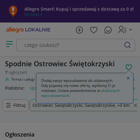
Allegro Smart! Kupuj i sprzedawaj z dostawą za 0 zł
Sprawdź »
Otwórz menu z kategoriami
szukaj
Spodnie Ostrowiec Świętokrzyski
POL
7
ogłoszeń
Zamkn
lnie
Firma i usługi
Przemysł
Odzież robocza i BHP
Odzież
Spodnie
Dodaj swoje wyszukiwania do ulubionych.
Gdy pojawią się nowe oferty, wyślemy Ci je
Podobne:
spodnie
spodnie robocze
spodnie męskie
spod
mailowo. Ustaw powiadomienia w
ulubionych
wyszukiwaniach
.
Filtruj
Ostrowiec Świętokrzyski, Świętokrzyskie, +0 km
Ogłoszenia