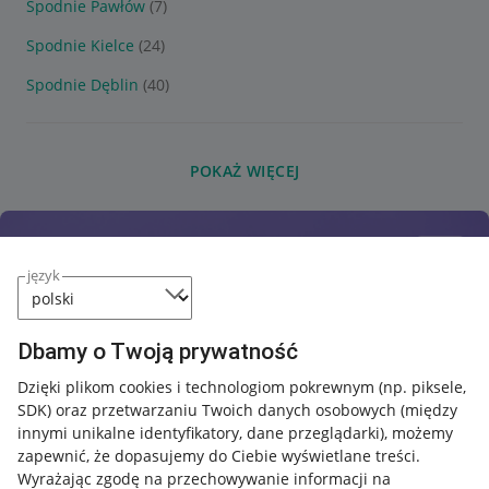
Spodnie Pawłów
(7)
Spodnie Kielce
(24)
Spodnie Dęblin
(40)
POKAŻ WIĘCEJ
język
Dbamy o Twoją prywatność
Dzięki plikom cookies i technologiom pokrewnym
(np. piksele,
SDK)
oraz przetwarzaniu Twoich danych osobowych
(między
innymi unikalne identyfikatory, dane przeglądarki)
, możemy
zapewnić, że dopasujemy do Ciebie wyświetlane treści.
Wyrażając zgodę na przechowywanie informacji na