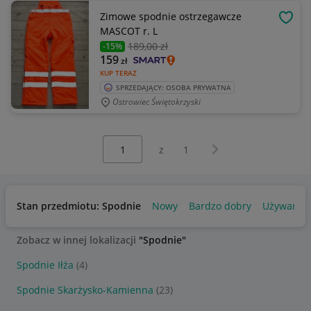
Zimowe spodnie ostrzegawcze
OBSE
MASCOT r. L
189
,00 zł
-15%
159
zł
KUP TERAZ
SPRZEDAJĄCY: OSOBA PRYWATNA
Ostrowiec Świętokrzyski
Wybierz stronę:
Następna strona
z
1
Stan przedmiotu: Spodnie
Nowy
Bardzo dobry
Używany
Zobacz w innej lokalizacji
"Spodnie"
Spodnie Iłża
(4)
Spodnie Skarżysko-Kamienna
(23)