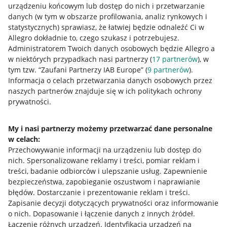
urządzeniu końcowym lub dostęp do nich i przetwarzanie
danych (w tym w obszarze profilowania, analiz rynkowych i
statystycznych) sprawiasz, że łatwiej będzie odnaleźć Ci w
Allegro dokładnie to, czego szukasz i potrzebujesz.
Administratorem Twoich danych osobowych będzie Allegro a
w niektórych przypadkach nasi partnerzy (
17
partnerów
), w
tym tzw. “Zaufani Partnerzy IAB Europe” (
9
partnerów
).
Przydatne informacje
Informacja o celach przetwarzania danych osobowych przez
naszych partnerów znajduje się w ich politykach ochrony
prywatności.
Jak to działa
Napisz do nas
My i nasi partnerzy możemy przetwarzać dane personalne
w celach:
Allegro Gadane dla sprzedających
Przechowywanie informacji na urządzeniu lub dostęp do
Allegro Gadane dla kupujących
nich
.
Spersonalizowane reklamy i treści, pomiar reklam i
treści, badanie odbiorców i ulepszanie usług
.
Zapewnienie
Mapa miejscowości
bezpieczeństwa, zapobieganie oszustwom i naprawianie
błędów
.
Dostarczanie i prezentowanie reklam i treści
.
Informacje prawne
Zapisanie decyzji dotyczących prywatności oraz informowanie
o nich
.
Dopasowanie i łączenie danych z innych źródeł
.
Regulamin
Łączenie różnych urządzeń
.
Identyfikacja urządzeń na