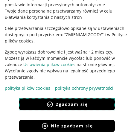
podstawie informacji przesyłanych automatycznie
.
Polityka plików "cookies"
Twoje dane personalne przetwarzamy również w celu
ułatwiania korzystania z naszych stron
Ustawienia plików "cookies"
Cele przetwarzania szczegółowo opisane są w ustawieniach
Udostępnianie lokalizacji
dostępnych pod przyciskiem: “ZMIENIAM ZGODY” i w Polityce
Informacje dla Aktu o Usługach Cyfrowych
plików cookies.
Zgodę wyrażasz dobrowolnie i jest ważna 12 miesięcy.
Pobierz aplikację
Możesz ją w każdym momencie wycofać lub ponowić w
zakładce
Ustawienia plików cookies
na stronie głównej.
Wycofanie zgody nie wpływa na legalność uprzedniego
przetwarzania.
polityka plików cookies
polityka ochrony prywatności
Zgadzam się
Nie zgadzam się
Korzystanie z serwisu oznacza akceptację
regulaminu
.